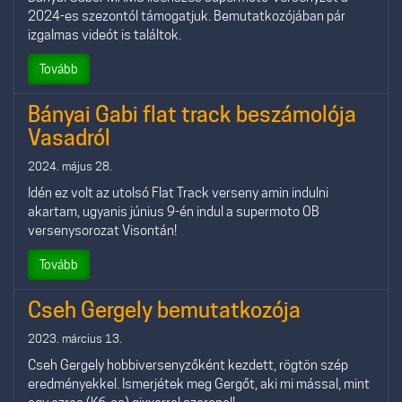
2024-es szezontól támogatjuk. Bemutatkozójában pár
izgalmas videót is találtok.
Tovább
Bányai Gabi flat track beszámolója
Vasadról
2024. május 28.
Idén ez volt az utolsó Flat Track verseny amin indulni
akartam, ugyanis június 9-én indul a supermoto OB
versenysorozat Visontán!
Tovább
Cseh Gergely bemutatkozója
2023. március 13.
Cseh Gergely hobbiversenyzőként kezdett, rögtön szép
eredményekkel. Ismerjétek meg Gergőt, aki mi mással, mint