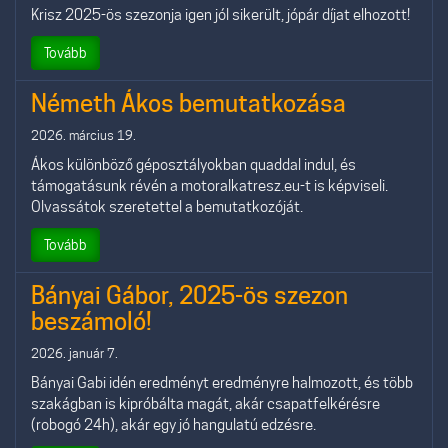
Krisz 2025-ös szezonja igen jól sikerült, jópár díjat elhozott!
Tovább
Németh Ákos bemutatkozása
2026. március 19.
Ákos különböző géposztályokban quaddal indul, és
támogatásunk révén a motoralkatresz.eu-t is képviseli.
Olvassátok szeretettel a bemutatkozóját.
Tovább
Bányai Gábor, 2025-ös szezon
beszámoló!
2026. január 7.
Bányai Gabi idén eredményt eredményre halmozott, és több
szakágban is kipróbálta magát, akár csapatfelkérésre
(robogó 24h), akár egy jó hangulatú edzésre.