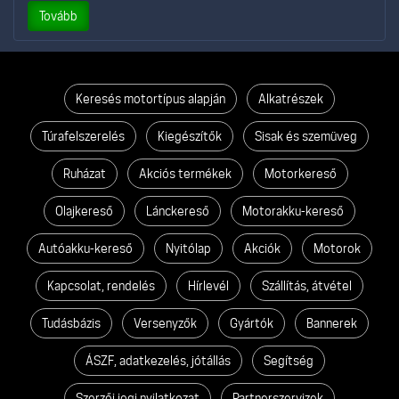
Tovább
Keresés motortípus alapján
Alkatrészek
Túrafelszerelés
Kiegészítők
Sisak és szemüveg
Ruházat
Akciós termékek
Motorkereső
Olajkereső
Lánckereső
Motorakku-kereső
Autóakku-kereső
Nyitólap
Akciók
Motorok
Kapcsolat, rendelés
Hírlevél
Szállítás, átvétel
Tudásbázis
Versenyzők
Gyártók
Bannerek
ÁSZF, adatkezelés, jótállás
Segítség
Szerzői jogi nyilatkozat
Partnerszervizek