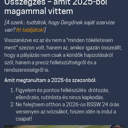
Összegzés – amit 2025-ből
magammal vittem
[A szerk.: tudtátok, hogy Gergőnek saját szervize
van?
Itt találjátok!
]
Visszanézve ez az év nem a "minden tökéletesen
ment" szezon volt, hanem az, amikor igazán összeállt,
hogy a pályázás nem csak a köridők hajszolásáról
szól, hanem a precíz felkészültségről és a
rendszerességről is.
Amit megtanultam a 2025-ös szezonból:
Figyelem és pontos felkészülés: drótozás,
ellenőrzés, rutinlista és nincs kapkodás.
Ne felejtsem otthon a 2026-os BSSW 24 órás
versenyen az ivózsákot, hiszen idén is indul a
csapat!