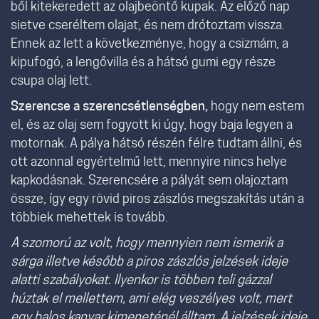
ből kitekeredett az olajbeöntő kupak. Az előző nap
sietve cseréltem olajat, és nem drótoztam vissza.
Ennek az lett a következménye, hogy a csizmám, a
kipufogó, a lengővilla és a hátsó gumi egy része
csupa olaj lett.
Szerencse a szerencsétlenségben,
hogy nem estem
el, és az olaj sem fogyott ki úgy, hogy baja legyen a
motornak. A pálya hátsó részén félre tudtam állni, és
ott azonnal egyértelmű lett, mennyire nincs helye
kapkodásnak. Szerencsére a pályát sem olajoztam
össze, így egy rövid piros zászlós megszakítás után a
többiek mehettek is tovább.
A szomorú az volt, hogy mennyien nem ismerik a
sárga illetve később a piros zászlós jelzések ideje
alatti szabályokat. Ilyenkor is többen teli gázzal
húztak el mellettem, ami elég veszélyes volt, mert
egy balos kanyar kimeneténél álltam. A jelzések ideje