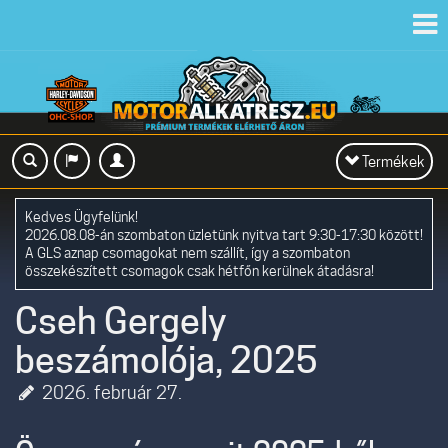
Toggl
navig
Toggle
Termékek
navigation
Kedves Ügyfelünk!
2026.08.08-án szombaton üzletünk nyitva tart 9:30-17:30 között!
A GLS aznap csomagokat nem szállít, így a szombaton
összekészített csomagok csak hétfőn kerülnek átadásra!
Cseh Gergely
beszámolója, 2025
2026. február 27.