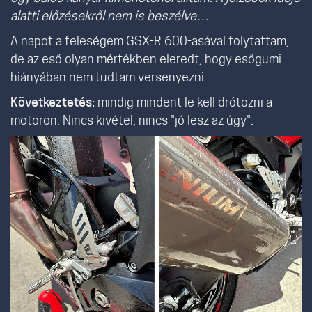
alatti előzésekről nem is beszélve…
A napot a feleségem GSX-R 600-asával folytattam,
de az eső olyan mértékben eleredt, hogy esőgumi
hiányában nem tudtam versenyezni.
Következtetés:
mindig mindent le kell drótozni a
motoron. Nincs kivétel, nincs "jó lesz az úgy".