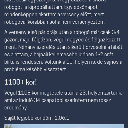
robogót is kipróbálhattam. Egy edzőnapot
mindenképpen akartam a verseny előtt, mert
robogóval korábban soha nem versenyeztem.
A verseny első pár órája után a robogó már csak 3/4
gázon, majd félgázon, végül negyed és félgáz között
ment. Néhány szerelés után sikerült orvosolni a hibát,
és alattam, a hajnali kellemesebb időben 1-2 órát
bírta is rendesen. Voltunk a 10. helyen is, de sajnos a
probléma később visszatért.
1100+ kör!
Végül 1108 kör megtétele után a 23. helyen zártunk,
ami az induló 34 csapatból szerintem nem rossz
eredmény.
Saját legjobb köridőm: 1:06.1