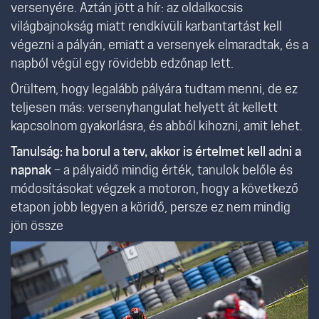
versenyére. Aztán jött a hír: az oldalkocsis
világbajnokság miatt rendkívüli karbantartást kell
végezni a pályán, emiatt a versenyek elmaradtak, és a
napból végül egy rövidebb edzőnap lett.
Örültem, hogy legalább pályára tudtam menni, de ez
teljesen más: versenyhangulat helyett át kellett
kapcsolnom gyakorlásra, és abból kihozni, amit lehet.
Tanulság: ha borul a terv, akkor is értelmet kell adni a
napnak
– a pályaidő mindig érték, tanulok belőle és
módosításokat végzek a motoron, hogy a következő
etapon jobb legyen a köridő, persze ez nem mindig
jön össze