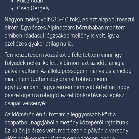
Pölcz Ádám
Cseh Gergely
Nagyon meleg volt (35-40 fok), és ezt alapból rosszul
bírom. Egyrészes Alpinestars bőrruhában mentem,
amiben ráadásul légzsákos mellény is volt, így a
szellőzés gyakorlatilag nulla.
Természetesen ivózsákot elfelejtettem vinni, így
folyadék nélkül kellett kibírnom azt az időt, amíg a
pályán voltam. Az állóképességem hiánya és a meleg
miatt nem tudtam egy óránál többet menni
egyhuzamban – egyszerűen nem volt értelme, hogy
összetörjem a robogót ezzel tönkretéve az egész
csapat versenyét.
Az időmérőn én futottam a leggyorsabb kört a
csapatból, nagyjából a mezőny közepéről rajtoltunk.
Ez külön jó érzés volt, mert ezen a pályán a verseny
előtt csak egyszer jártam egy edzésen, ahol a