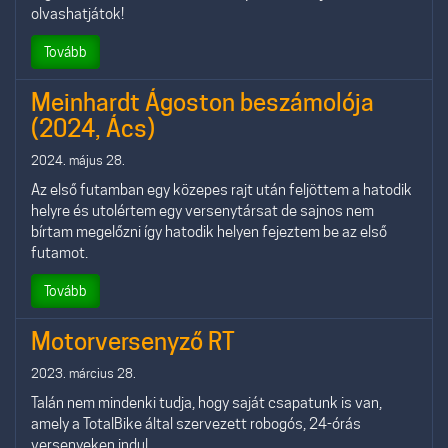
olvashatjátok!
Tovább
Meinhardt Ágoston beszámolója
(2024, Ács)
2024. május 28.
Az első futamban egy közepes rajt után feljöttem a hatodik
helyre és utolértem egy versenytársat de sajnos nem
bírtam megelőzni így hatodik helyen fejeztem be az első
futamot.
Tovább
Motorversenyző RT
2023. március 28.
Talán nem mindenki tudja, hogy saját csapatunk is van,
amely a TotalBike által szervezett robogós, 24-órás
versenyeken indul.