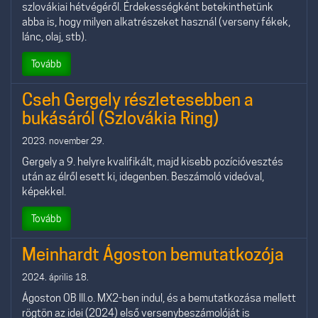
szlovákiai hétvégéről. Érdekességként betekinthetünk
abba is, hogy milyen alkatrészeket használ (verseny fékek,
lánc, olaj, stb).
Tovább
Cseh Gergely részletesebben a
bukásáról (Szlovákia Ring)
2023. november 29.
Gergely a 9. helyre kvalifikált, majd kisebb pozícióvesztés
után az élről esett ki, idegenben. Beszámoló videóval,
képekkel.
Tovább
Meinhardt Ágoston bemutatkozója
2024. április 18.
Ágoston OB III.o. MX2-ben indul, és a bemutatkozása mellett
rögtön az idei (2024) első versenybeszámolóját is