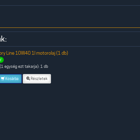
k:
ry Line 10W40 1l motorolaj (1 db)
!
1 egység ezt takarja): 1 db
Kosárba
Részletek