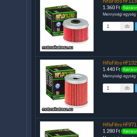
HifloFiltro HF113
1.360
Ft
Raktáron
Mennyiségi egység (
db
HifloFiltro HF132
1.440
Ft
Raktáron
Mennyiségi egység (
db
HifloFiltro HF971
1.280
Ft
Raktáron