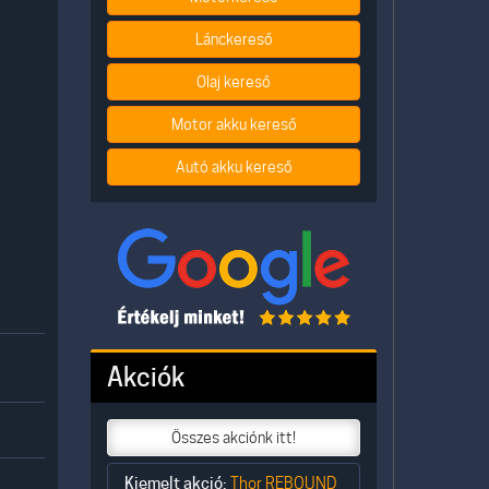
Lánckereső
Olaj kereső
Motor akku kereső
Autó akku kereső
Akciók
Összes akciónk itt!
Kiemelt akció:
Thor REBOUND