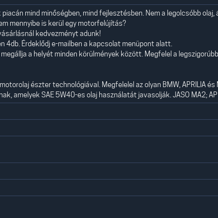
k piacán mind minőségben, mind fejlesztésben. Nem a legolcsóbb olaj,
em mennyibe is kerül egy motorfelújítás?
 vásárlásnál kedvezményt adunk!
n 4db. Érdeklődj e-mailben a kapcsolat menüpont alatt.
 megállja a helyét minden körülmények között. Megfelel a legszigorúb
torolaj észter technológiával. Megfelelel az olyan BMW, APRILIA és
ak, amelyek SAE 5W40-es olaj használatát javasolják. JASO MA2; API