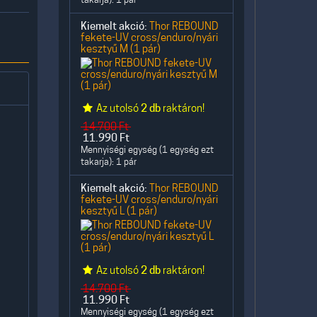
Kiemelt akció:
Thor REBOUND
fekete-UV cross/enduro/nyári
kesztyű M (1 pár)
Az utolsó
2 db
raktáron!
14.700
Ft
11.990
Ft
Mennyiségi egység (1 egység ezt
takarja): 1 pár
Kiemelt akció:
Thor REBOUND
fekete-UV cross/enduro/nyári
kesztyű L (1 pár)
Az utolsó
2 db
raktáron!
14.700
Ft
11.990
Ft
Mennyiségi egység (1 egység ezt