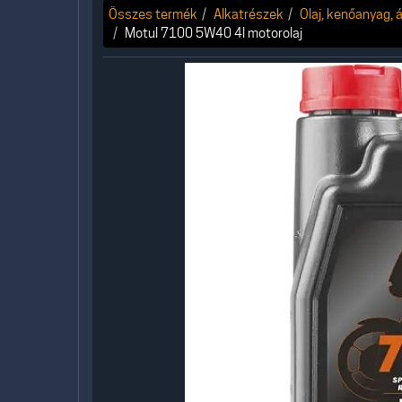
Összes termék
Alkatrészek
Olaj, kenőanyag, á
Motul 7100 5W40 4l motorolaj