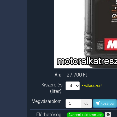
Ára:
27.700
Ft
Kiszerelés
- válasszon!
(liter):
Megvásárolom:
db
Kosárba
Elérhetőség:
Azonnal, raktáron van