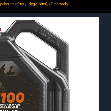
polás, tisztítás
Négyütemű, 4T motorolaj