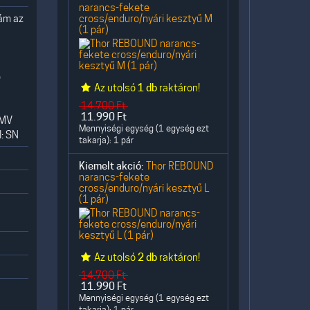
narancs-fekete
 ám az
cross/enduro/nyári kesztyű M
(1 pár)
b
Az utolsó
1 db
raktáron!
14.700
Ft
11.990
Ft
 MV
Mennyiségi egység (1 egység ezt
: SN
takarja): 1 pár
Kiemelt akció:
Thor REBOUND
narancs-fekete
cross/enduro/nyári kesztyű L
(1 pár)
Az utolsó
2 db
raktáron!
14.700
Ft
11.990
Ft
Mennyiségi egység (1 egység ezt
takarja): 1 pár