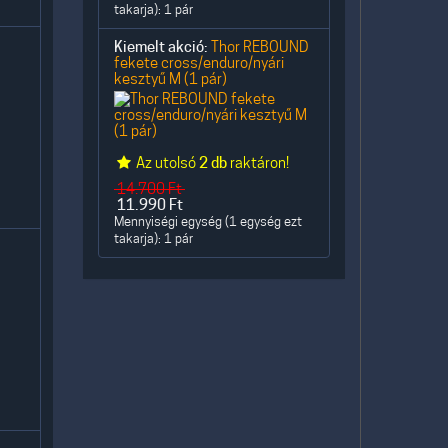
takarja): 1 pár
Kiemelt akció:
Thor REBOUND
fekete cross/enduro/nyári
kesztyű M (1 pár)
Az utolsó
2 db
raktáron!
14.700
Ft
11.990
Ft
Mennyiségi egység (1 egység ezt
takarja): 1 pár