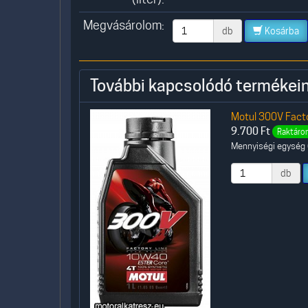
Megvásárolom:
db
Kosárba
További kapcsolódó termékein
Motul 300V Facto
9.700
Ft
Raktáron
Mennyiségi egység (
db