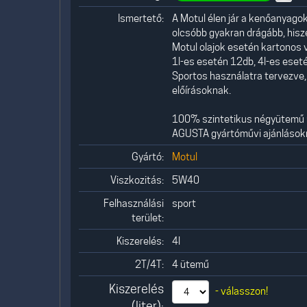
Ismertető:
A Motul élen jár a kenőanyago
olcsóbb gyakran drágább, hisz
Motul olajok esetén kartonos
1l-es esetén 12db, 4l-es eseté
Sportos használatra tervezve,
előírásoknak.
100% szintetikus négyütemű mo
AGUSTA gyártóművi ajánlásokn
Gyártó:
Motul
Viszkozitás:
5W40
Felhasználási
sport
terület:
Kiszerelés:
4l
2T/4T:
4 ütemű
Kiszerelés
- válasszon!
(liter):