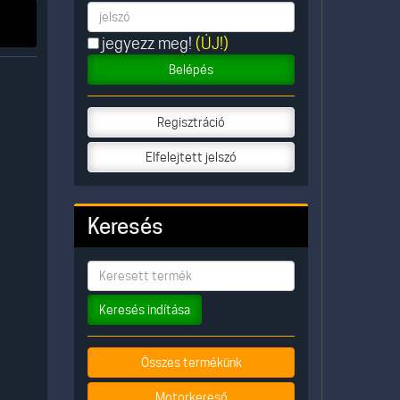
jegyezz meg!
(ÚJ!)
Belépés
Regisztráció
Elfelejtett jelszó
Keresés
Keresés indítása
Összes termékünk
Motorkereső