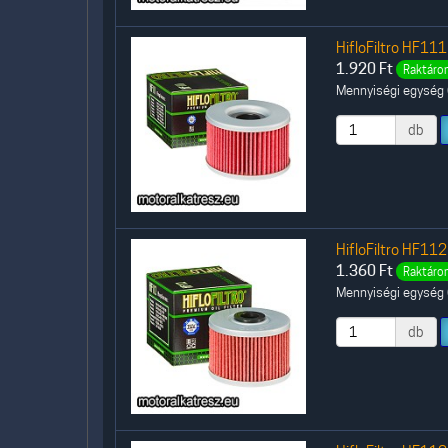
HifloFiltro HF111
1.920
Ft
Raktáron
Mennyiségi egység (
db
HifloFiltro HF112
1.360
Ft
Raktáron
Mennyiségi egység (
db