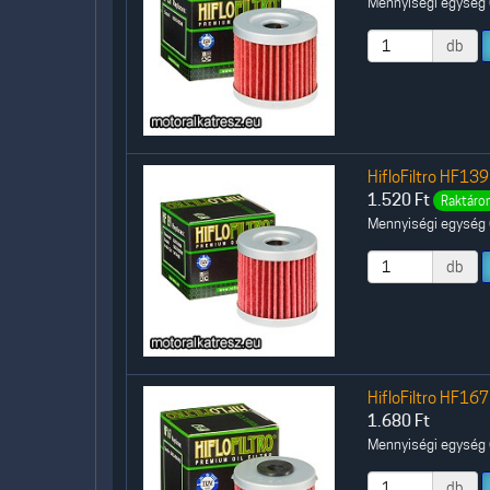
Mennyiségi egység (
db
HifloFiltro HF139
1.520
Ft
Raktáron
Mennyiségi egység (
db
HifloFiltro HF167
1.680
Ft
Mennyiségi egység (
db