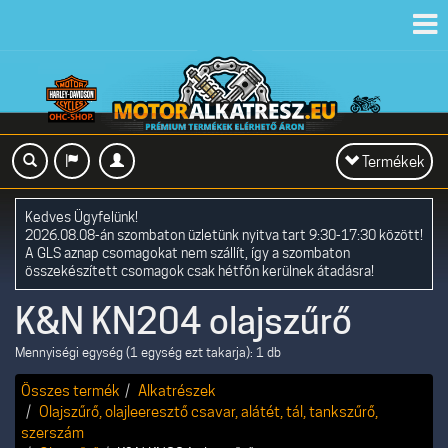
Toggl
navig
Toggle
Termékek
navigation
Kedves Ügyfelünk!
2026.08.08-án szombaton üzletünk nyitva tart 9:30-17:30 között!
A GLS aznap csomagokat nem szállít, így a szombaton
összekészített csomagok csak hétfőn kerülnek átadásra!
K&N KN204 olajszűrő
Mennyiségi egység (1 egység ezt takarja): 1 db
Összes termék
Alkatrészek
Olajszűrő, olajleeresztő csavar, alátét, tál, tankszűrő,
szerszám