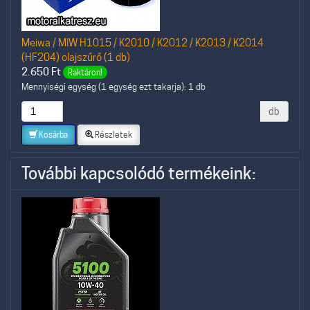
Meiwa / MIW H1015 / K2010 / K2012 / K2013 / K2014
(HF204) olajszűrő (1 db)
2.650
Ft
Raktáron!
Mennyiségi egység (1 egység ezt takarja): 1 db
db
Kosárba
Részletek
További kapcsolódó termékeink: