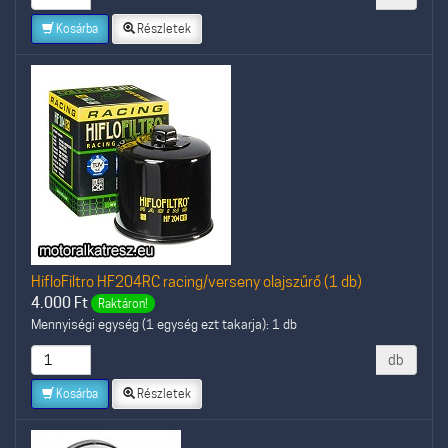
Kosárba
Részletek
HifloFiltro HF204RC racing/verseny olajszűrő (1 db)
4.000
Ft
Raktáron!
Mennyiségi egység (1 egység ezt takarja): 1 db
db
Kosárba
Részletek