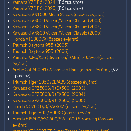
Yamaha YZF-R6 (2024)
(R6 típushoz)
Yamaha YZF-R6 (2025)
(R6 típushoz)
Kawasaki VN1600 Mean Streak (összes évjárat)
Kawasaki VN800 Vulcan/Vulcan Classic (2003)
Kawasaki VN800 Vulcan/Vulcan Classic (2004)
Kawasaki VN800 Vulcan/Vulcan Classic (2005)
Honda VT1300CX (összes évjárat)
Triumph Daytona 955i (2005)
Triumph Daytona 955i (2006)
Yamaha XJ-6/XJ6 (Diversion/F/ABS) 2009-től (összes
évjárat)
Arctic Cat 650 H1/V2 összes típus (összes évjárat)
(V2
típushoz)
Triumph Tiger 1050 /SE/ABS (összes évjárat)
Kawasaki GPZ500S/R (EX500) (2003)
Kawasaki GPZ500S/R (EX500) (2004)
Kawasaki GPZ500S/R (EX500) (2005)
Honda NC700 D/S/SA/X/XA (összes évjárat)
Triumph Tiger 800 / 800XC (összes évjárat)
Honda FJS600/FSC600/SW-T600 Silverwing (összes
évjárat)