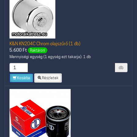
K&N KN204C Chrom olajszűrő (1 db)
5.600
Ft
Raktáron!
Mennyiségi egység (1 egység ezt takarja): 1 db
db
Kosárba
Részletek