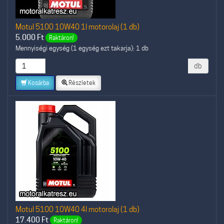
Motul 5100 10W40 1l motorolaj (1 db)
5.000
Ft
Raktáron!
Mennyiségi egység (1 egység ezt takarja): 1 db
db
Kosárba
Részletek
Motul 5100 10W40 4l motorolaj (1 db)
17.400
Ft
Raktáron!