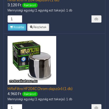
3.120
Ft
Raktáron!
Mennyiségi egység (1 egység ezt takarja): 1 db
db
Kosárba
Részletek
HifloFiltro HF204C Chrom olajszűrő (1 db)
4.960
Ft
Raktáron!
Mennyiségi egység (1 egység ezt takarja): 1 db
db