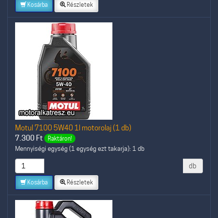
Kosárba
Részletek
Motul 7100 5W40 1l motorolaj (1 db)
7.300
Ft
Raktáron!
Mennyiségi egység (1 egység ezt takarja): 1 db
db
Kosárba
Részletek