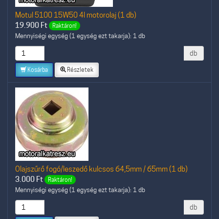
Motul 5100 15W50 4l motorolaj (1 db)
19.900
Ft
Raktáron!
Mennyiségi egység (1 egység ezt takarja): 1 db
db
Kosárba
Részletek
Olajszűrő fogó/leszedő kulcsos 64,5mm / 65mm (1 db)
3.000
Ft
Raktáron!
Mennyiségi egység (1 egység ezt takarja): 1 db
db