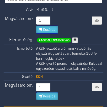
Ára:
4.880
Ft
Megvásárolom:
db
Kosárba
Elérhetőség:
Azonnal, raktáron van
Ismertető:
A K&N vezető a prémium kategóriás
olajszűrők gyártásban. Termékei 100%-
ban megbízhatóak.
A K&N gyártó prémium olajszűrője. Kulccsal
egyszerűen leszedhető. Extra minőség.
Gyártó:
K&N
Megvásárolom:
db
Kosárba