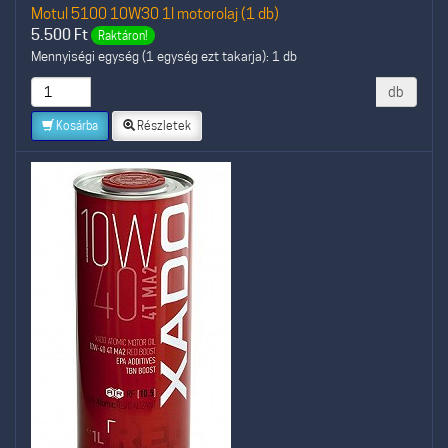
Motul 5100 10W30 1l motorolaj (1 db)
5.500
Ft
Raktáron!
Mennyiségi egység (1 egység ezt takarja): 1 db
db
Kosárba
Részletek