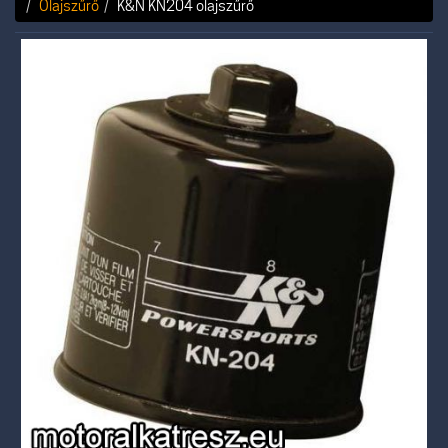
Olajszűrő
K&N KN204 olajszűrő