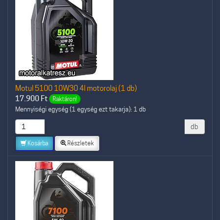
Motul 5100 10W30 4l motorolaj (1 db)
17.900
Ft
Raktáron!
Mennyiségi egység (1 egység ezt takarja): 1 db
db
Kosárba
Részletek