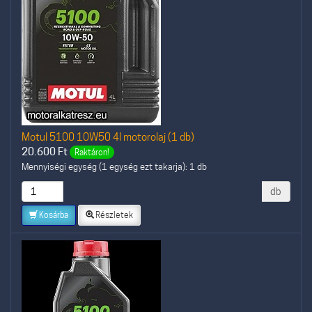
Motul 5100 10W50 4l motorolaj (1 db)
20.600
Ft
Raktáron!
Mennyiségi egység (1 egység ezt takarja): 1 db
db
Kosárba
Részletek