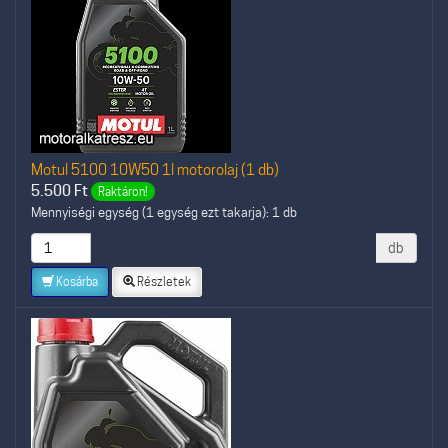
Motul 5100 10W50 1l motorolaj (1 db)
5.500
Ft
Raktáron!
Mennyiségi egység (1 egység ezt takarja): 1 db
db
Kosárba
Részletek