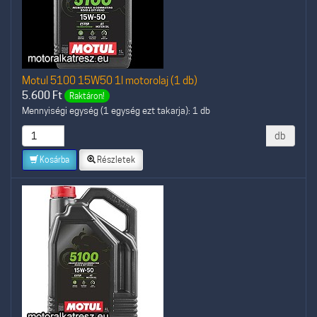
Motul 5100 15W50 1l motorolaj (1 db)
5.600
Ft
Raktáron!
Mennyiségi egység (1 egység ezt takarja): 1 db
db
Kosárba
Részletek