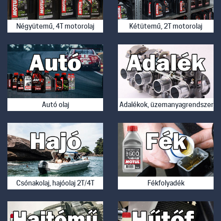
Négyütemű, 4T motorolaj
Kétütemű, 2T motorolaj
Autó olaj
Adalékok, üzemanyagrendszer ti
Csónakolaj, hajóolaj 2T/4T
Fékfolyadék