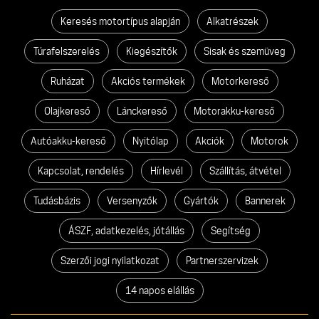
Keresés motortípus alapján
Alkatrészek
Túrafelszerelés
Kiegészítők
Sisak és szemüveg
Ruházat
Akciós termékek
Motorkereső
Olajkereső
Lánckereső
Motorakku-kereső
Autóakku-kereső
Nyitólap
Akciók
Motorok
Kapcsolat, rendelés
Hírlevél
Szállítás, átvétel
Tudásbázis
Versenyzők
Gyártók
Bannerek
ÁSZF, adatkezelés, jótállás
Segítség
Szerzői jogi nyilatkozat
Partnerszervizek
14 napos elállás