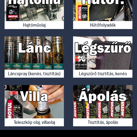
Hajtóműolaj
Hűtőfolyadék
Láncspray (kenés, tisztítás)
Légszűrő tisztítás, kenés
Teleszkóp olaj, villaolaj
Tisztítás, ápolás