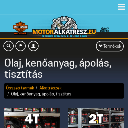
Toggl
navig
Toggle
Termékek
navigation
Olaj, kenőanyag, ápolás,
tisztítás
Összes termék
Alkatrészek
Olaj, kenőanyag, ápolás, tisztítás