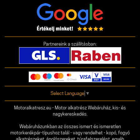
Partnereink a szállításban:
Select Language
▼
Motoralkatresz.eu - Motor alkatrész Webáruház, kis- és
nagykereskedés.
Webáruházunkban az összes ismert és ismeretlen
motorkerékpár-típushoz talál - vagy rendelhet - kopó, fogyó
alkatrészeket, ápolószereket, túrafelszerelést, egyéb