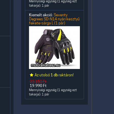
Mennyiségi egység (1 egység ezt
takarja): 1 pár
Kiemelt akció:
Seventy
Degrees SD-N14 nyári kesztyű
fekete-sárga L (1 pár)
Az utolsó
1 db
raktáron!
23.150
Ft
19.990
Ft
Mennyiségi egység (1 egység ezt
takarja): 1 pár