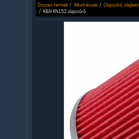
Összes termék
Alkatrészek
Olajszűrő, olajlee
K&N KN152 olajszűrő