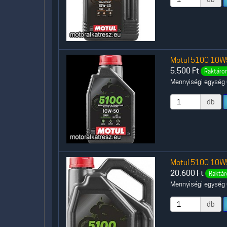
Motul 5100 10W50
5.500
Ft
Raktáron
Mennyiségi egység (
db
Motul 5100 10W50
20.600
Ft
Raktár
Mennyiségi egység (
db