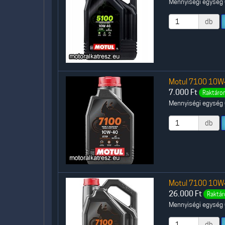
Mennyiségi egység (
db
Motul 7100 10W40
7.000
Ft
Raktáron
Mennyiségi egység (
db
Motul 7100 10W40
26.000
Ft
Raktár
Mennyiségi egység (
db