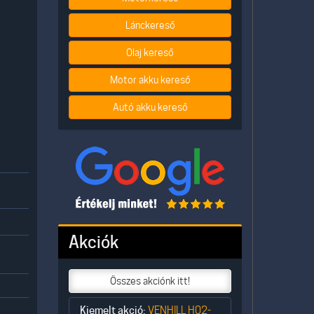
Lánckereső
Olaj kereső
Motor akku kereső
Autó akku kereső
Akciók
Összes akciónk itt!
Kiemelt akció:
VENHILL H02-