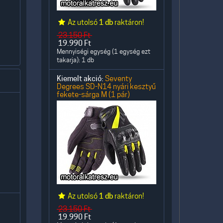
Az utolsó
1 db
raktáron!
23.150
Ft
19.990
Ft
Mennyiségi egység (1 egység ezt
takarja): 1 db
Kiemelt akció:
Seventy
Degrees SD-N14 nyári kesztyű
fekete-sárga M (1 pár)
Az utolsó
1 db
raktáron!
23.150
Ft
19.990
Ft