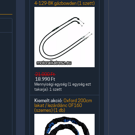
4-129-BK gázbowden (1 szett)
21.000
Ft
18.990
Ft
Mennyiségi egység (1 egység ezt
takarja): 1 szett
Kiemelt akció:
Oxford 200cm
lakat / lezárólánc OF160
(szemes) (1 db)