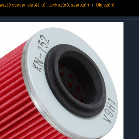
resztő csavar, alátét, tál, tankszűrő, szerszám
Olajszűrő