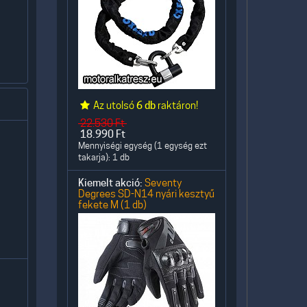
Az utolsó
6 db
raktáron!
22.530
Ft
18.990
Ft
Mennyiségi egység (1 egység ezt
takarja): 1 db
Kiemelt akció:
Seventy
Degrees SD-N14 nyári kesztyű
fekete M (1 db)