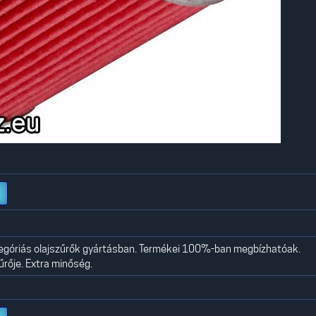
egóriás olajszűrők gyártásban. Termékei 100%-ban megbízhatóak.
rője. Extra minőség.