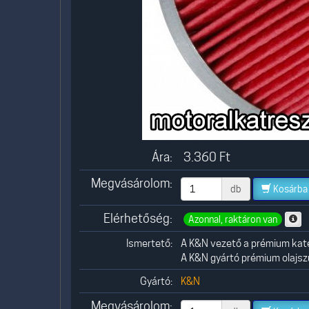
Ára:
3.360
Ft
Megvásárolom:
db
Kosárba
Elérhetőség:
Azonnal, raktáron van
Ismertető:
A K&N vezető a prémium kat
A K&N gyártó prémium olajszű
Gyártó:
K&N
Megvásárolom: