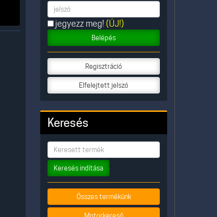
jegyezz meg!
(ÚJ!)
Belépés
Regisztráció
Elfelejtett jelszó
Keresés
Keresés indítása
Összes termékünk
Motorkereső