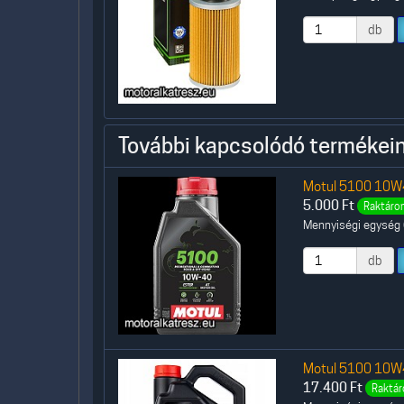
db
További kapcsolódó termékein
Motul 5100 10W40
5.000
Ft
Raktáron
Mennyiségi egység (
db
Motul 5100 10W40
17.400
Ft
Raktár