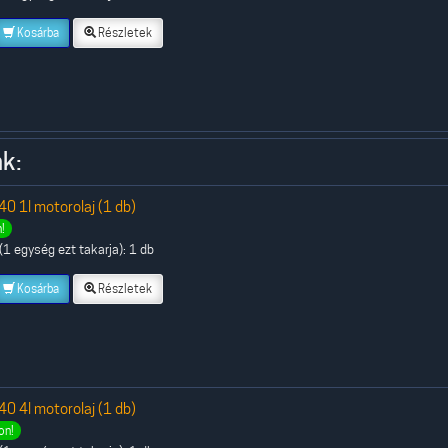
Kosárba
Részletek
k:
 1l motorolaj (1 db)
!
1 egység ezt takarja): 1 db
Kosárba
Részletek
 4l motorolaj (1 db)
on!