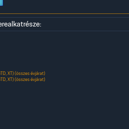
erealkatrésze:
TD, XT) (összes évjárat)
TD, XT) (összes évjárat)