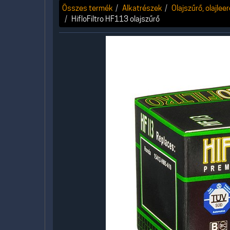
Összes termék
Alkatrészek
Olajszűrő, olajlee
HifloFiltro HF113 olajszűrő