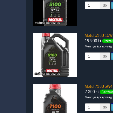
db
Motul 5100 15W50
19.900
Ft
Raktár
Mennyiségi egység (
db
Motul 7100 5W40 
7.300
Ft
Raktáron
Mennyiségi egység (
db