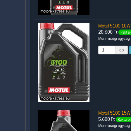
Motul 5100 10W50
20.600
Ft
Raktár
Mennyiségi egység (
db
Motul 5100 15W50
5.600
Ft
Raktáron
Mennyiségi egység (