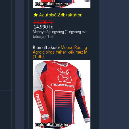
Az utolsó
2 db
raktáron!
26.000
Ft
14.990
Ft
Mennyiségi egység (1 egység ezt
takarja): 1 db
Kiemelt akció:
Moose Racing
Agroid piros-fehér-kék mez M
(1 db)