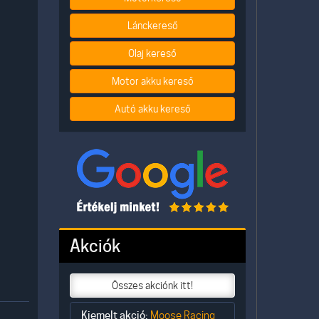
Lánckereső
Olaj kereső
Motor akku kereső
Autó akku kereső
Akciók
Összes akciónk itt!
Kiemelt akció:
Moose Racing