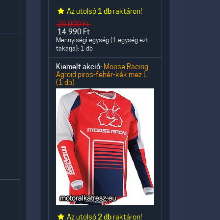
Az utolsó
1 db
raktáron!
26.000
Ft
14.990
Ft
Mennyiségi egység (1 egység ezt
takarja): 1 db
Kiemelt akció:
Moose Racing
Agroid piros-fehér-kék mez L
(1 db)
Az utolsó
2 db
raktáron!