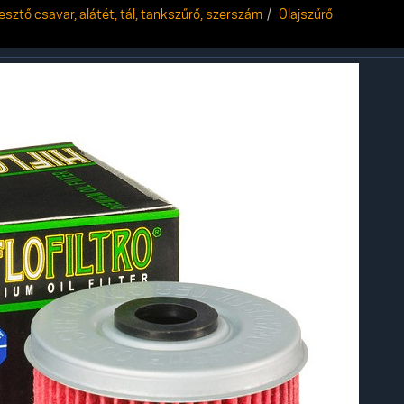
resztő csavar, alátét, tál, tankszűrő, szerszám
Olajszűrő