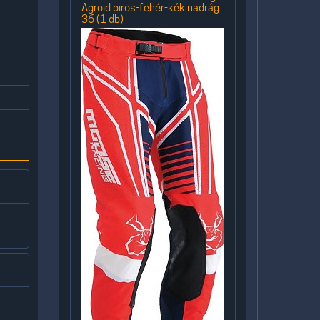
Agroid piros-fehér-kék nadrág
36 (1 db)