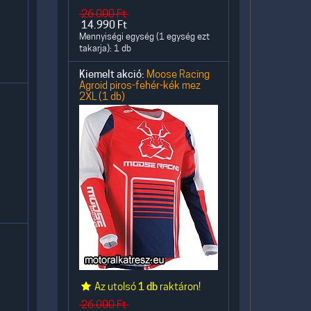
26.000
Ft
14.990
Ft
Mennyiségi egység (1 egység ezt
takarja): 1 db
Kiemelt akció:
Moose Racing
Agroid piros-fehér-kék mez
2XL (1 db)
Az utolsó
1 db
raktáron!
26.000
Ft