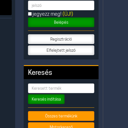
jegyezz meg!
(ÚJ!)
Belépés
Regisztráció
Elfelejtett jelszó
Keresés
Keresés indítása
Összes termékünk
Motorkereső