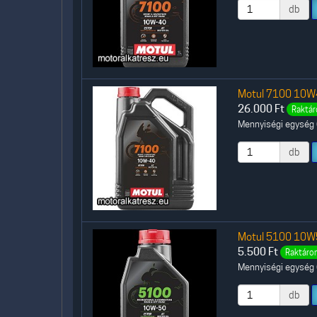
db
Motul 7100 10W40
26.000
Ft
Raktár
Mennyiségi egység (
db
Motul 5100 10W50
5.500
Ft
Raktáron
Mennyiségi egység (
db