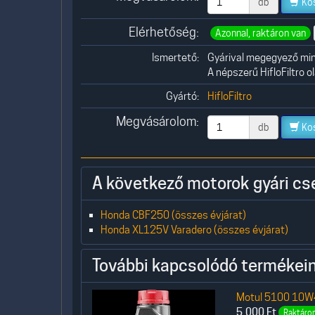
db
Ko
Elérhetőség:
Azonnal, raktáron van
Ismertető:
Gyárival megegyező minő
A népszerű HifloFiltro 
Gyártó:
HifloFiltro
Megvásárolom:
db
Ko
A következő motorok gyári cs
Honda CBF250 (összes évjárat)
Honda XL125V Varadero (összes évjárat)
További kapcsolódó termékein
Motul 5100 10W40
5.000
Ft
Raktáron