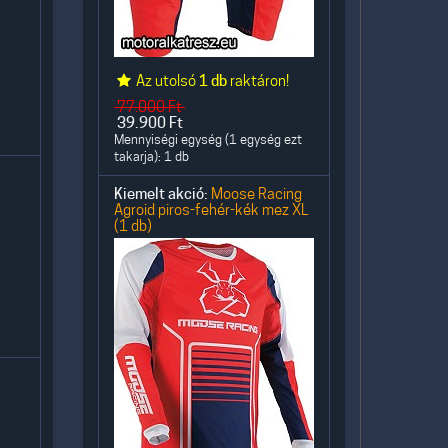
Az utolsó
1 db
raktáron!
77.000
Ft
39.900
Ft
Mennyiségi egység (1 egység ezt
takarja): 1 db
Kiemelt akció:
Moose Racing
Agroid piros-fehér-kék mez XL
(1 db)