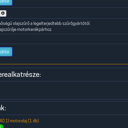
sárba
ségű olajszűrő a legelterjedtebb szűrőgyártótól.
olajszűrője motorkerékpárhoz.
sárba
erealkatrésze:
k:
 1l motorolaj (1 db)
!