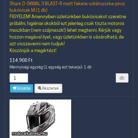
Shark D-SKWAL 3 BLAST-R matt fekete-sötétszürke-piros
bukósisak M (1 db)
FIGYELEM! Amennyiben üzletünkben bukósisakot szeretne
próbálni, higiéniai okokból ezt jelenleg csak tiszta motoros
maszkban (nem szájmaszk!) lehet megtenni. Kérjük vagy
hozzon magával ilyet, vagy üzletünkben is vásárolható, de
azt visszavenni nem tudjuk!
Köszönjük a megértést!
114.900
Ft
Mennyiségi egység (1 egység ezt takarja): 1 db
db
Kosárba
Részletek