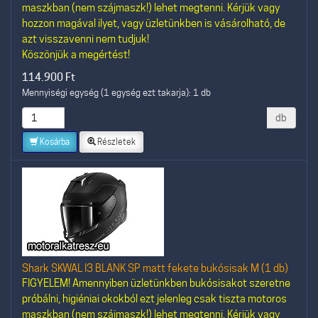
maszkban (nem szájmaszk!) lehet megtenni. Kérjük vagy
hozzon magával ilyet, vagy üzletünkben is vásárolható, de
azt visszavenni nem tudjuk!
Köszönjük a megértést!
114.900
Ft
Mennyiségi egység (1 egység ezt takarja): 1 db
db
Kosárba
Részletek
Shark SKWAL I3 BLANK SP matt fekete bukósisak M (1 db)
FIGYELEM! Amennyiben üzletünkben bukósisakot szeretne
próbálni, higiéniai okokból ezt jelenleg csak tiszta motoros
maszkban (nem szájmaszk!) lehet megtenni. Kérjük vagy