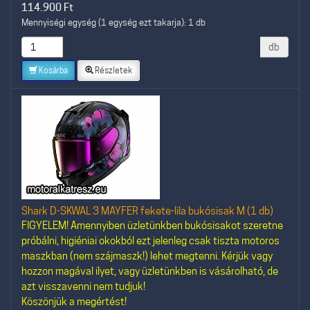
114.900
Ft
Mennyiségi egység (1 egység ezt takarja): 1 db
db
Kosárba
Részletek
Shark D-SKWAL 3 MAYFER fekete-lila bukósisak M (1 db)
FIGYELEM! Amennyiben üzletünkben bukósisakot szeretne
próbálni, higiéniai okokból ezt jelenleg csak tiszta motoros
maszkban (nem szájmaszk!) lehet megtenni. Kérjük vagy
hozzon magával ilyet, vagy üzletünkben is vásárolható, de
azt visszavenni nem tudjuk!
Köszönjük a megértést!