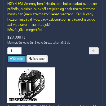
FIGYELEM! Amennyiben üzletünkben bukósisakot szeretne
próbálni, higiéniai okokból ezt jelenleg csak tiszta motoros
maszkban (nem szájmaszk!) lehet megtenni. Kérjük vagy
hozzon magával ilyet, vagy üzletünkben is vásárolható, de
azt visszavenni nem tudjuk!
Köszönjük a megértést!
129.900
Ft
Mennyiségi egység (1 egység ezt takarja): 1 db
db
Kosárba
Részletek