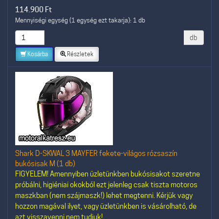
114.900
Ft
Mennyiségi egység (1 egység ezt takarja): 1 db
db
Kosárba
Részletek
Shark D-SKWAL 3 MAYFER fekete-világos rózsaszín
bukósisak M (1 db)
FIGYELEM! Amennyiben üzletünkben bukósisakot szeretne
próbálni, higiéniai okokból ezt jelenleg csak tiszta motoros
maszkban (nem szájmaszk!) lehet megtenni. Kérjük vagy
hozzon magával ilyet, vagy üzletünkben is vásárolható, de
azt visszavenni nem tudjuk!