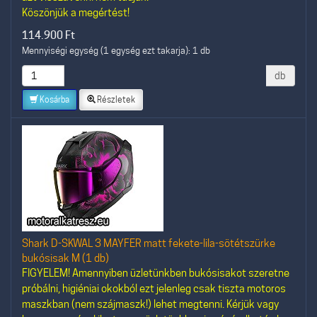
Köszönjük a megértést!
114.900
Ft
Mennyiségi egység (1 egység ezt takarja): 1 db
db
Kosárba
Részletek
Shark D-SKWAL 3 MAYFER matt fekete-lila-sötétszürke
bukósisak M (1 db)
FIGYELEM! Amennyiben üzletünkben bukósisakot szeretne
próbálni, higiéniai okokból ezt jelenleg csak tiszta motoros
maszkban (nem szájmaszk!) lehet megtenni. Kérjük vagy