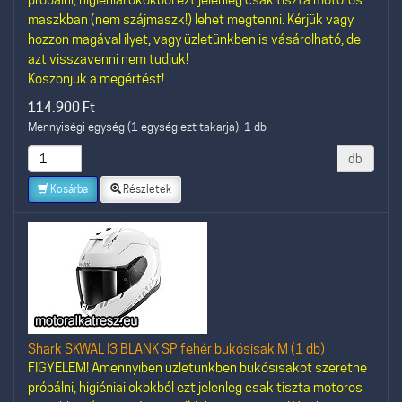
maszkban (nem szájmaszk!) lehet megtenni. Kérjük vagy
hozzon magával ilyet, vagy üzletünkben is vásárolható, de
azt visszavenni nem tudjuk!
Köszönjük a megértést!
114.900
Ft
Mennyiségi egység (1 egység ezt takarja): 1 db
db
Kosárba
Részletek
Shark SKWAL I3 BLANK SP fehér bukósisak M (1 db)
FIGYELEM! Amennyiben üzletünkben bukósisakot szeretne
próbálni, higiéniai okokból ezt jelenleg csak tiszta motoros