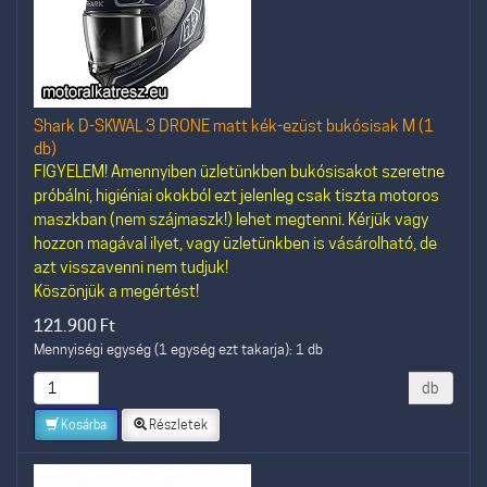
Shark D-SKWAL 3 DRONE matt kék-ezüst bukósisak M (1
db)
FIGYELEM! Amennyiben üzletünkben bukósisakot szeretne
próbálni, higiéniai okokból ezt jelenleg csak tiszta motoros
maszkban (nem szájmaszk!) lehet megtenni. Kérjük vagy
hozzon magával ilyet, vagy üzletünkben is vásárolható, de
azt visszavenni nem tudjuk!
Köszönjük a megértést!
121.900
Ft
Mennyiségi egység (1 egység ezt takarja): 1 db
db
Kosárba
Részletek