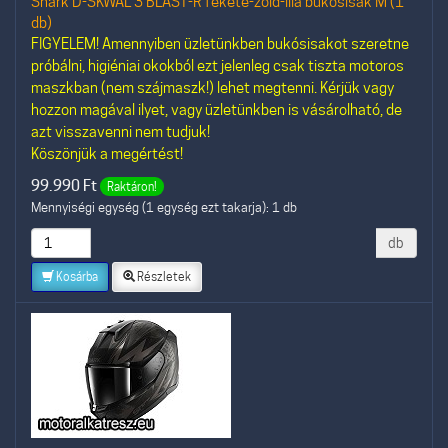
Shark D-SKWAL 3 BLAST-R fekete-zöld-lila bukósisak M (1
db)
FIGYELEM! Amennyiben üzletünkben bukósisakot szeretne
próbálni, higiéniai okokból ezt jelenleg csak tiszta motoros
maszkban (nem szájmaszk!) lehet megtenni. Kérjük vagy
hozzon magával ilyet, vagy üzletünkben is vásárolható, de
azt visszavenni nem tudjuk!
Köszönjük a megértést!
99.990
Ft
Raktáron!
Mennyiségi egység (1 egység ezt takarja): 1 db
db
Kosárba
Részletek