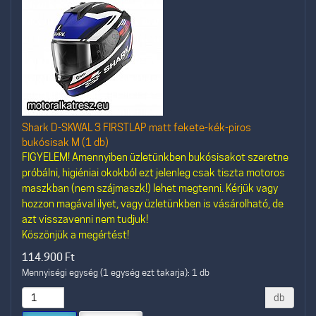
Shark D-SKWAL 3 FIRSTLAP matt fekete-kék-piros
bukósisak M (1 db)
FIGYELEM! Amennyiben üzletünkben bukósisakot szeretne
próbálni, higiéniai okokból ezt jelenleg csak tiszta motoros
maszkban (nem szájmaszk!) lehet megtenni. Kérjük vagy
hozzon magával ilyet, vagy üzletünkben is vásárolható, de
azt visszavenni nem tudjuk!
Köszönjük a megértést!
114.900
Ft
Mennyiségi egység (1 egység ezt takarja): 1 db
db