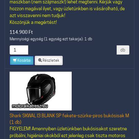
maszkban (nem szájmaszk!) lehet megtenni. Kérjük vagy
hozzon magával ilyet, vagy üzletünkben is vásárolható, de
azt visszavenni nem tudjuk!
Köszönjük a megértést!
114.900
Ft
Mennyiségi egység (1 egység ezt takarja): 1 db
db
Kosárba
Részletek
Shark SKWAL I3 BLANK SP fekete-szürke-piros bukósisak M
(1 db)
FIGYELEM! Amennyiben üzletünkben bukósisakot szeretne
próbálni, higiéniai okokból ezt jelenleg csak tiszta motoros