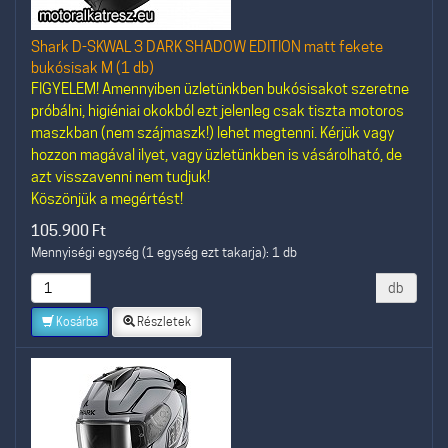
Shark D-SKWAL 3 DARK SHADOW EDITION matt fekete
bukósisak M (1 db)
FIGYELEM! Amennyiben üzletünkben bukósisakot szeretne
próbálni, higiéniai okokból ezt jelenleg csak tiszta motoros
maszkban (nem szájmaszk!) lehet megtenni. Kérjük vagy
hozzon magával ilyet, vagy üzletünkben is vásárolható, de
azt visszavenni nem tudjuk!
Köszönjük a megértést!
105.900
Ft
Mennyiségi egység (1 egység ezt takarja): 1 db
db
Kosárba
Részletek