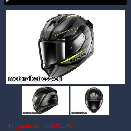
M
Fogyasztói ár:
114.900
Ft