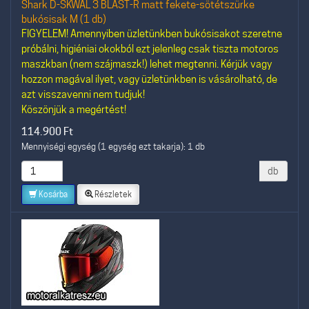
Shark D-SKWAL 3 BLAST-R matt fekete-sötétszürke
bukósisak M (1 db)
FIGYELEM! Amennyiben üzletünkben bukósisakot szeretne
próbálni, higiéniai okokból ezt jelenleg csak tiszta motoros
maszkban (nem szájmaszk!) lehet megtenni. Kérjük vagy
hozzon magával ilyet, vagy üzletünkben is vásárolható, de
azt visszavenni nem tudjuk!
Köszönjük a megértést!
114.900
Ft
Mennyiségi egység (1 egység ezt takarja): 1 db
db
Kosárba
Részletek