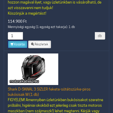
hozzon magával ilyet, vagy üzletünkben is vásárolható, de
azt visszavenni nem tudjuk!
Köszönjük a megértést!
114.900
Ft
Mennyiségi egység (1 egység ezt takarja): 1 db
db
Kosárba
Részletek
Shark D-SKWAL 3 SIZLER fekete-sötétszürke-piros
bukósisak M (1 db)
FIGYELEM! Amennyiben üzletünkben bukósisakot szeretne
próbálni, higiéniai okokból ezt jelenleg csak tiszta motoros
maszkban (nem szájmaszk!) lehet megtenni. Kérjük vagy