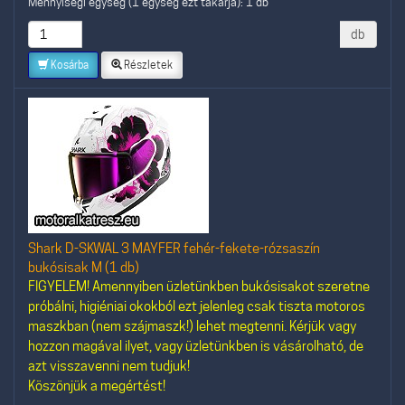
Mennyiségi egység (1 egység ezt takarja): 1 db
db
Kosárba
Részletek
Shark D-SKWAL 3 MAYFER fehér-fekete-rózsaszín
bukósisak M (1 db)
FIGYELEM! Amennyiben üzletünkben bukósisakot szeretne
próbálni, higiéniai okokból ezt jelenleg csak tiszta motoros
maszkban (nem szájmaszk!) lehet megtenni. Kérjük vagy
hozzon magával ilyet, vagy üzletünkben is vásárolható, de
azt visszavenni nem tudjuk!
Köszönjük a megértést!