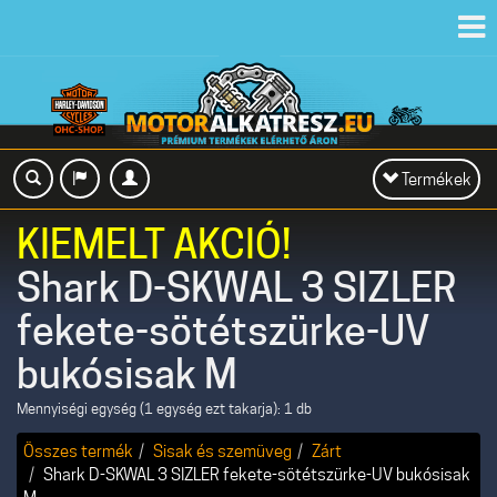
Toggl
navig
Toggle
Termékek
navigation
KIEMELT AKCIÓ!
Shark D-SKWAL 3 SIZLER
fekete-sötétszürke-UV
bukósisak M
Mennyiségi egység (1 egység ezt takarja): 1 db
Összes termék
Sisak és szemüveg
Zárt
Shark D-SKWAL 3 SIZLER fekete-sötétszürke-UV bukósisak