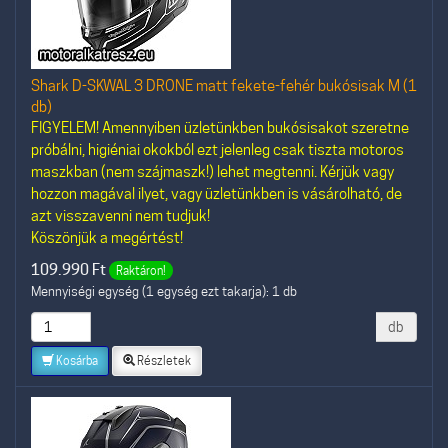
Shark D-SKWAL 3 DRONE matt fekete-fehér bukósisak M (1
db)
FIGYELEM! Amennyiben üzletünkben bukósisakot szeretne
próbálni, higiéniai okokból ezt jelenleg csak tiszta motoros
maszkban (nem szájmaszk!) lehet megtenni. Kérjük vagy
hozzon magával ilyet, vagy üzletünkben is vásárolható, de
azt visszavenni nem tudjuk!
Köszönjük a megértést!
109.990
Ft
Raktáron!
Mennyiségi egység (1 egység ezt takarja): 1 db
db
Kosárba
Részletek