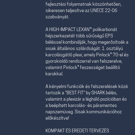
fejlesztési folyamatnak köszönhetően,
sikeresen teljesítve az UNECE 22-06
szabványát.
A HIGH-IMPACT LEXAN™ polikarbonát
héjszerkezetét több sűrűségű EPS
béléssel kombinálják, hogy megerősítsék a
sisak általános szilárdságát. 1. osztályú
karcolásgátló plexi, amely Pinlock® 70-el és
gyorskioldó rendszerrel van felszerelve,
valamint Pinlock® feszességet beállító
karokkal.
A kényelmi funkciók és felszerelések közé
tartozik a "BEST FIT" by SHARK bélés,
valamint a plexizár a légháló pozícióban és
a beépített karcolás- és páramentes
napszemüveg. Sisak kommunikációhoz
előkészítve!
KOMPAKT ÉS EREDETI TERVEZÉS