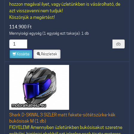
hozzon magával ilyet, vagy üzletünkben is vásárolható, de
azt visszavenni nem tudjuk!
Köszönjük a megértést!
114.900
Ft
Mennyiségi egység (1 egység ezt takarja): 1 db
db
Kosárba
Részletek
Shark D-SKWAL 3 SIZLER matt fekete-sötétszürke-kék
bukósisak M (1 db)
FIGYELEM! Amennyiben üzletünkben bukósisakot szeretne
próbálni, higiéniai okokból ezt jelenleg csak tiszta motoros