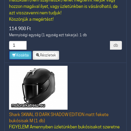
hozzon magával ilyet, vagy üzletünkben is vásárolható, de
azt visszavenni nem tudjuk!
Köszönjük a megértést!
114.900
Ft
Mennyiségi egység (1 egység ezt takarja): 1 db
db
Kosárba
Részletek
Shark SKWAL I3 DARK SHADOW EDITION matt fekete
bukósisak M (1 db)
FIGYELEM! Amennyiben üzletünkben bukósisakot szeretne