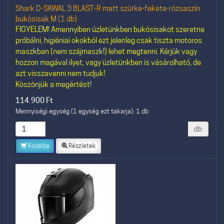
Shark D-SKWAL 3 BLAST-R matt szürke-fekete-rózsaszín
bukósisak M (1 db)
FIGYELEM! Amennyiben üzletünkben bukósisakot szeretne
próbálni, higiéniai okokból ezt jelenleg csak tiszta motoros
maszkban (nem szájmaszk!) lehet megtenni. Kérjük vagy
hozzon magával ilyet, vagy üzletünkben is vásárolható, de
azt visszavenni nem tudjuk!
Köszönjük a megértést!
114.900
Ft
Mennyiségi egység (1 egység ezt takarja): 1 db
db
Kosárba
Részletek