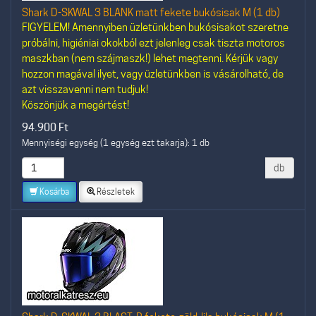
Shark D-SKWAL 3 BLANK matt fekete bukósisak M (1 db)
FIGYELEM! Amennyiben üzletünkben bukósisakot szeretne
próbálni, higiéniai okokból ezt jelenleg csak tiszta motoros
maszkban (nem szájmaszk!) lehet megtenni. Kérjük vagy
hozzon magával ilyet, vagy üzletünkben is vásárolható, de
azt visszavenni nem tudjuk!
Köszönjük a megértést!
94.900
Ft
Mennyiségi egység (1 egység ezt takarja): 1 db
db
Kosárba
Részletek