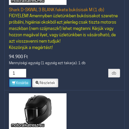
Shark D-SKWAL 3 BLANK fekete bukósisak M (1 db)
FIGYELEM! Amennyiben üzletünkben bukósisakot szeretne
próbálni, higiéniai okokból ezt jelenleg csak tiszta motoros
maszkban (nem szájmaszk!) lehet megtenni. Kérjük vagy
hozzon magával ilyet, vagy üzletünkben is vásárolható, de
azt visszavenni nem tudjuk!
Köszönjük a megértést!
94.900
Ft
Mennyiségi egység (1 egység ezt takarja): 1 db
db
Kosárba
Részletek