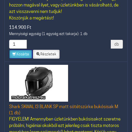
hozzon magával ilyet, vagy üzletünkben is vásárolható, de
azt visszavenni nem tudjuk!
Köszönjük a megértést!
114.900
Ft
Mennyiségi egység (1 egység ezt takarja): 1 db
db
Kosárba
Részletek
Shark SKWAL I3 BLANK SP matt sötétszürke bukósisak M
(1 db)
FIGYELEM! Amennyiben üzletünkben bukósisakot szeretne
próbálni, higiéniai okokból ezt jelenleg csak tiszta motoros
maszkban (nem szájmaszk!) lehet megtenni. Kérjük vagy