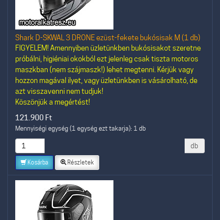
Shark D-SKWAL 3 DRONE ezüst-fekete bukósisak M (1 db)
FIGYELEM! Amennyiben üzletünkben bukósisakot szeretne
próbálni, higiéniai okokból ezt jelenleg csak tiszta motoros
maszkban (nem szájmaszk!) lehet megtenni. Kérjük vagy
hozzon magával ilyet, vagy üzletünkben is vásárolható, de
azt visszavenni nem tudjuk!
Köszönjük a megértést!
121.900
Ft
Mennyiségi egység (1 egység ezt takarja): 1 db
db
Kosárba
Részletek