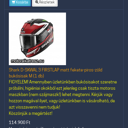
Kosárba
Részletek
Shark D-SKWAL 3 FIRSTLAP matt fekete-piros-zöld
bukósisak M (1 db)
FIGYELEM! Amennyiben üzletünkben bukósisakot szeretne
próbálni, higiéniai okokból ezt jelenleg csak tiszta motoros
maszkban (nem szájmaszk!) lehet megtenni. Kérjük vagy
hozzon magával ilyet, vagy üzletünkben is vásárolható, de
azt visszavenni nem tudjuk!
Köszönjük a megértést!
114.900
Ft