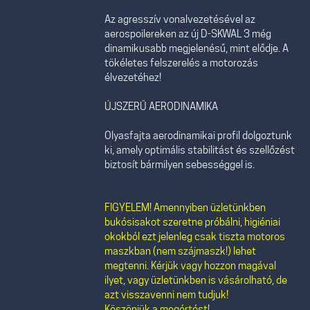
Az agresszív vonalvezetésével az
aerospoilereken az új D-SKWAL 3 még
dinamikusabb megjelenésű, mint elődje. A
tökéletes felszerelés a motorozás
élvezetéhez!
ÚJSZERŰ AERODINAMIKA
Olyasfajta aerodinamikai profil dolgoztunk
ki, amely optimális stabilitást és szellőzést
biztosít bármilyen sebességgel is.
FIGYELEM! Amennyiben üzletünkben
bukósisakot szeretne próbálni, higiéniai
okokból ezt jelenleg csak tiszta motoros
maszkban (nem szájmaszk!) lehet
megtenni. Kérjük vagy hozzon magával
ilyet, vagy üzletünkben is vásárolható, de
azt visszavenni nem tudjuk!
Köszönjük a megértést!