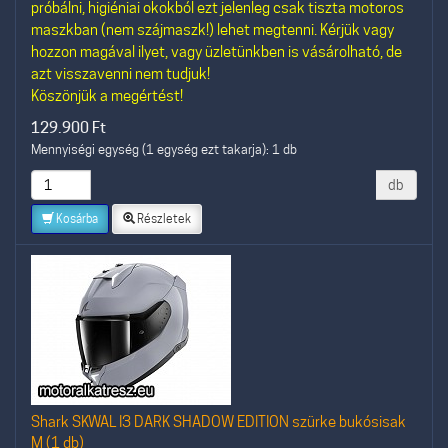
próbálni, higiéniai okokból ezt jelenleg csak tiszta motoros
maszkban (nem szájmaszk!) lehet megtenni. Kérjük vagy
hozzon magával ilyet, vagy üzletünkben is vásárolható, de
azt visszavenni nem tudjuk!
Köszönjük a megértést!
129.900
Ft
Mennyiségi egység (1 egység ezt takarja): 1 db
db
Kosárba
Részletek
Shark SKWAL I3 DARK SHADOW EDITION szürke bukósisak
M (1 db)