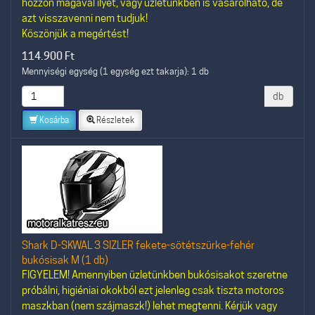
hozzon magával ilyet, vagy üzletünkben is vásárolható, de
azt visszavenni nem tudjuk!
Köszönjük a megértést!
114.900
Ft
Mennyiségi egység (1 egység ezt takarja): 1 db
db
Kosárba
Részletek
Shark D-SKWAL 3 SIZLER fekete-sötétszürke-fehér
bukósisak M (1 db)
FIGYELEM! Amennyiben üzletünkben bukósisakot szeretne
próbálni, higiéniai okokból ezt jelenleg csak tiszta motoros
maszkban (nem szájmaszk!) lehet megtenni. Kérjük vagy