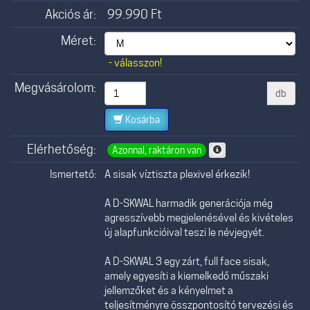
Akciós ár:
99.990
Ft
Méret:
- válasszon!
Megvásárolom:
db
Kosárba
Elérhetőség:
Azonnal, raktáron van
Ismertető:
A sisak víztiszta plexivel érkezik!
A D-SKWAL harmadik generációja még
agresszívebb megjelenésével és kivételes
új alapfunkcióival teszi le névjegyét.
A D-SKWAL 3 egy zárt, full face sisak,
amely egyesíti a kiemelkedő műszaki
jellemzőket és a kényelmet a
teljesítményre összpontosító tervezési és