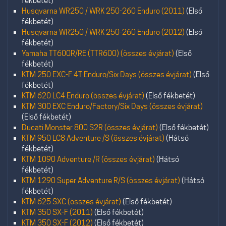
fékbetét)
Husqvarna WR250 / WRK 250-260 Enduro (2011)
(Első
fékbetét)
Husqvarna WR250 / WRK 250-260 Enduro (2012)
(Első
fékbetét)
Yamaha TT600R/RE (TTR600) (összes évjárat)
(Első
fékbetét)
KTM 250 EXC-F 4T Enduro/Six Days (összes évjárat)
(Első
fékbetét)
KTM 620 LC4 Enduro (összes évjárat)
(Első fékbetét)
KTM 300 EXC Enduro/Factory/Six Days (összes évjárat)
(Első fékbetét)
Ducati Monster 800 S2R (összes évjárat)
(Első fékbetét)
KTM 950 LC8 Adventure /S (összes évjárat)
(Hátsó
fékbetét)
KTM 1090 Adventure /R (összes évjárat)
(Hátsó
fékbetét)
KTM 1290 Super Adventure R/S (összes évjárat)
(Hátsó
fékbetét)
KTM 625 SXC (összes évjárat)
(Első fékbetét)
KTM 350 SX-F (2011)
(Első fékbetét)
KTM 350 SX-F (2012)
(Első fékbetét)