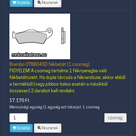
Kosárba
Részletek
Brembo 07BB04SD fékbetét (1 csomag)
FIGYELEM! A csomag tartalma 1 féknyeregbe való
fékbetétszett. Ha dupla tárcsás a fékrendszer, akkor ebből
a termékből (vagy jobbos-balos esetén a másikból
összesen) 2 darabot kell rendelni.
17.170
Ft
Mennyiségi egység (1 egység ezt takarja): 1 csomag
csomag
Kosárba
Részletek