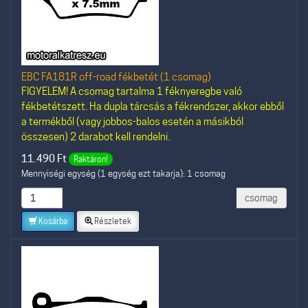
EBC FA181R off-road fékbetét (1 csomag)
FIGYELEM! A csomag tartalma 1 féknyeregbe való
fékbetétszett. Ha dupla tárcsás a fékrendszer, akkor ebből
a termékből (vagy jobbos-balos esetén a másikból
összesen) 2 darabot kell rendelni.
11.490
Ft
Raktáron!
Mennyiségi egység (1 egység ezt takarja): 1 csomag
csomag
Kosárba
Részletek