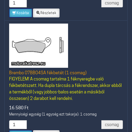
csomag
Kosárba
Részletek
Brembo 07BB04SA fékbetét (1 csomag)
FIGYELEM! A csomag tartalma 1 féknyeregbe való
fékbetétszett. Ha dupla tárcsás a fékrendszer, akkor ebből
a termékből (vagy jobbos-balos esetén a másikból
összesen) 2 darabot kell rendelni.
16.580
Ft
Mennyiségi egység (1 egység ezt takarja): 1 csomag
csomag