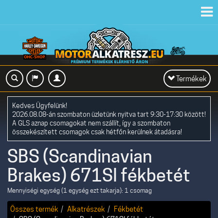
Toggl
navig
Toggle
Termékek
navigation
Kedves Ügyfelünk!
2026.08.08-án szombaton üzletünk nyitva tart 9:30-17:30 között!
A GLS aznap csomagokat nem szállít, így a szombaton
összekészített csomagok csak hétfőn kerülnek átadásra!
SBS (Scandinavian
Brakes) 671SI fékbetét
Mennyiségi egység (1 egység ezt takarja): 1 csomag
Összes termék
Alkatrészek
Fékbetét