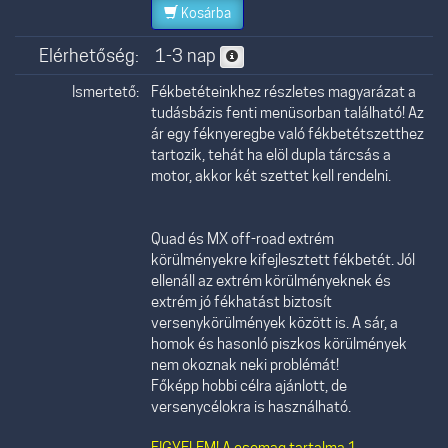
Kosárba
Elérhetőség:
1-3 nap
Ismertető:
Fékbetéteinkhez részletes magyarázat a
tudásbázis fenti menüsorban található! Az
ár egy féknyeregbe való fékbetétszetthez
tartozik, tehát ha elöl dupla tárcsás a
motor, akkor két szettet kell rendelni.
Quad és MX off-road extrém
körülményekre kifejlesztett fékbetét. Jól
ellenáll az extrém körülményeknek és
extrém jó fékhatást biztosít
versenykörülmények között is. A sár, a
homok és hasonló piszkos körülmények
nem okoznak neki problémát!
Főképp hobbi célra ajánlott, de
versenycélokra is használható.
FIGYELEM! A csomag tartalma 1