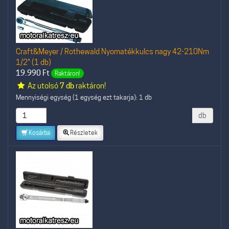
Craft&Meyer / Rothewald Nyomatékkulcs nagy 42-210Nm
1/2" (1 db)
19.990
Ft
Raktáron!
Az utolsó
7 db
raktáron!
Mennyiségi egység (1 egység ezt takarja): 1 db
db
Kosárba
Részletek