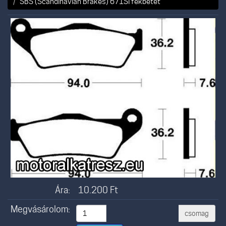
SBS (Scandinavian Brakes) 671SI fékbetét
Ára:
10.200
Ft
Megvásárolom:
csomag