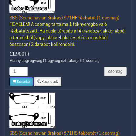
SBS (Scandinavian Brakes) 671HF fékbetét (1 csomag)
FIGYELEM! A csomag tartalma 1 féknyeregbe való
fékbetétszett. Ha dupla tárcsás a fékrendszer, akkor ebből
a termékből (vagy jobbos-balos esetén a másikból
összesen) 2 darabot kell rendelni.
11.900
Ft
Mennyiségi egység (1 egység ezt takarja): 1 csomag
csomag
Kosárba
Részletek
SBS (Scandinavian Brakes) 671HS fékbetét (1 csomag)