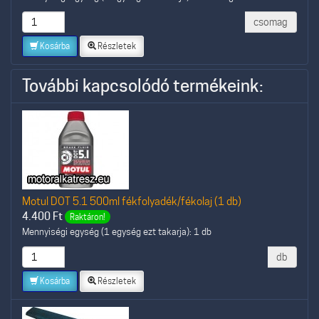
csomag
Kosárba
Részletek
További kapcsolódó termékeink:
Motul DOT 5.1 500ml fékfolyadék/fékolaj (1 db)
4.400
Ft
Raktáron!
Mennyiségi egység (1 egység ezt takarja): 1 db
db
Kosárba
Részletek