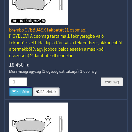
Brembo 07BB04SX fékbetét (1 csomag)
FIGYELEM! A csomag tartalma 1 féknyeregbe való
fékbetétszett. Ha dupla tárcsás a fékrendszer, akkor ebből
a termékből (vagy jobbos-balos esetén a másikból
összesen) 2 darabot kell rendelni.
18.450
Ft
Mennyiségi egység (1 egység ezt takarja): 1 csomag
csomag
Kosárba
Részletek