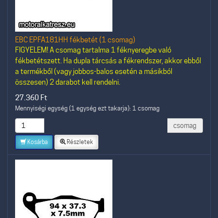
EBC EPFA181HH fékbetét (1 csomag)
FIGYELEM! A csomag tartalma 1 féknyeregbe való
fékbetétszett. Ha dupla tárcsás a fékrendszer, akkor ebből
a termékből (vagy jobbos-balos esetén a másikból
összesen) 2 darabot kell rendelni.
27.360
Ft
Mennyiségi egység (1 egység ezt takarja): 1 csomag
csomag
Kosárba
Részletek