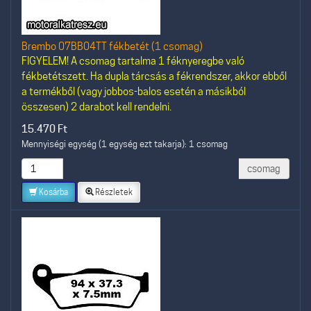
Brembo 07BB04TT fékbetét (1 csomag)
FIGYELEM! A csomag tartalma 1 féknyeregbe való
fékbetétszett. Ha dupla tárcsás a fékrendszer, akkor ebből
a termékből (vagy jobbos-balos esetén a másikból
összesen) 2 darabot kell rendelni.
15.470
Ft
Mennyiségi egység (1 egység ezt takarja): 1 csomag
csomag
Kosárba
Részletek