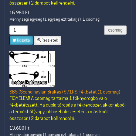
összesen) 2 darabot kell rendelni.
15.980
Ft
Mennyiségi egység (1 egység ezt takarja): 1 csomag
csomag
Kosárba
Részletek
SBS (Scandinavian Brakes) 671RSI fékbetét (1 csomag)
FIGYELEM! A csomag tartalma 1 féknyeregbe való
fékbetétszett. Ha dupla tárcsás a fékrendszer, akkor ebből
a termékből (vagy jobbos-balos esetén a másikból
összesen) 2 darabot kell rendelni.
13.600
Ft
Mennyiségi egység (1 egység ezt takarja): 1 csomag