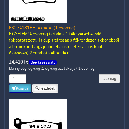
EBC FA181HH fékbetét (1 csomag)
FIGYELEM! A csomag tartalma 1 féknyeregbe való
fékbetétszett. Ha dupla tárcsás a fékrendszer, akkor ebből
a termékből (vagy jobbos-balos esetén a másikból
összesen) 2 darabot kell rendelni.
14.410
Ft
Beérkezés alatt
Mennyiségi egység (1 egység ezt takarja): 1 csomag
csomag
Kosárba
Részletek