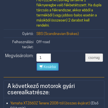
féknyeregbe való fékbetétszett. Ha dupla
tárcsás a fékrendszer, akkor ebből a
termékből (vagy jobbos-balos esetén a
másikból összesen) 2 darabot kell
rendelni.
Gyártó:
SBS (Scandinavian Brakes)
Felhasználási
Off-road
terület:
Megvásárolom:
csomag
Kosárba
A következő motorok gyári
cserealkatrésze:
Yamaha XTZ660Z Tenere 2008-tól (összes évjárat)
(Első