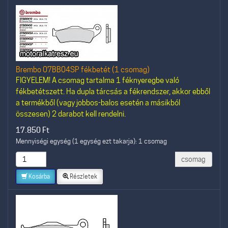
Brembo 07BB04SP fékbetét (1 csomag)
FIGYELEM! A csomag tartalma 1 féknyeregbe való
fékbetétszett. Ha dupla tárcsás a fékrendszer, akkor ebből
a termékből (vagy jobbos-balos esetén a másikból
összesen) 2 darabot kell rendelni.
17.850
Ft
Mennyiségi egység (1 egység ezt takarja): 1 csomag
csomag
Kosárba
Részletek