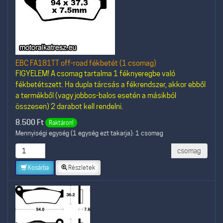
EBC FA181TT off-road fékbetét (1 csomag)
FIGYELEM! A csomag tartalma 1 féknyeregbe való
fékbetétszett. Ha dupla tárcsás a fékrendszer, akkor ebből
a termékből (vagy jobbos-balos esetén a másikból
összesen) 2 darabot kell rendelni.
8.500
Ft
Raktáron!
Mennyiségi egység (1 egység ezt takarja): 1 csomag
csomag
Kosárba
Részletek