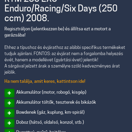
Enduro/Racing/Six Days (250
ccm) 2008.
Regisztráljon (jelentkezzen be) és állítsa ezt a motort a
garázsába!
Ehhez a típushoz és évjárathoz az alábbi specifikus termékeket
tudjuk ajánlani. FONTOS: az évjárat nem a forgalomba helyezés
évét, hanem a modellévet (gyártási évet) jelentik!
A sárgával jelzett árak a személyre szóló kedvezményes árat
jelölik.
Ha nem találja, amit keres, kattintson ide!
Akkumulátor (motor, robogó, kisgép)
Akkumulátor töltők, teszterek és bikázók
Bowdenek (gáz, kuplung, km-spirál)
Doboz (hátsó, oldalsó, konzol, stb.)