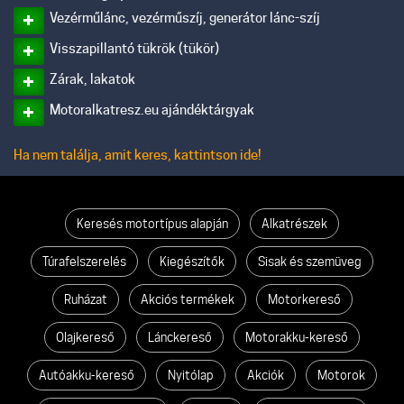
Vezérműlánc, vezérműszíj, generátor lánc-szíj
Visszapillantó tükrök (tükör)
Zárak, lakatok
Motoralkatresz.eu ajándéktárgyak
Ha nem találja, amit keres, kattintson ide!
Keresés motortípus alapján
Alkatrészek
Túrafelszerelés
Kiegészítők
Sisak és szemüveg
Ruházat
Akciós termékek
Motorkereső
Olajkereső
Lánckereső
Motorakku-kereső
Autóakku-kereső
Nyitólap
Akciók
Motorok