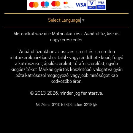
Select Language
▼
Motoralkatresz.eu - Motor alkatrész Webáruház, kis- és
nagykereskedés.
Webáruházunkban az összes ismert és ismeretlen
motorkerékpár-típushoz talál - vagy rendelhet - kopó, fogyó
alkatrészeket, ápolószereket, túrafelszerelést, egyéb
kiegészítőket. Márkás gyártók készletéből válogatva gyári
pótalkatrésszel megegyező, vagy jobb minőséget kap
kedvezőbb áron.
© 2013-2026, minden jog fenntartva.
64.24 ms | 3710.5 kB | Session=3218 | /5