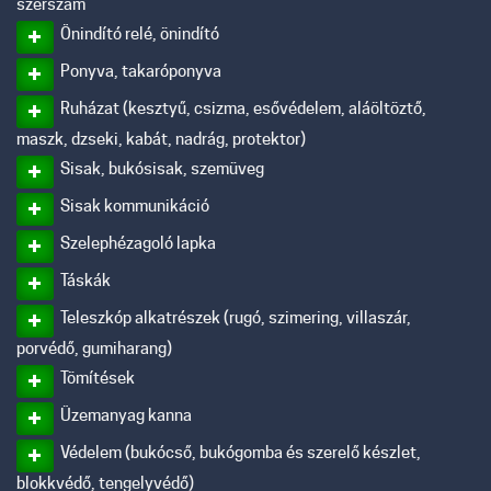
szerszám
Önindító relé, önindító
Ponyva, takaróponyva
Ruházat (kesztyű, csizma, esővédelem, aláöltöztő,
maszk, dzseki, kabát, nadrág, protektor)
Sisak, bukósisak, szemüveg
Sisak kommunikáció
Szelephézagoló lapka
Táskák
Teleszkóp alkatrészek (rugó, szimering, villaszár,
porvédő, gumiharang)
Tömítések
Üzemanyag kanna
Védelem (bukócső, bukógomba és szerelő készlet,
blokkvédő, tengelyvédő)