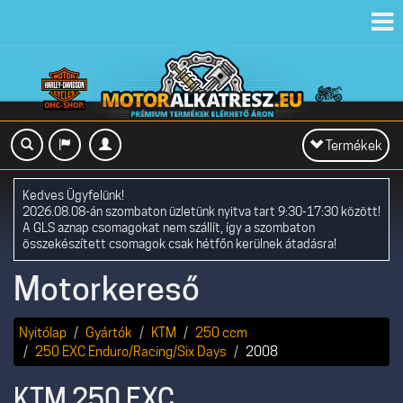
Toggl
navig
Toggle
Termékek
navigation
Kedves Ügyfelünk!
2026.08.08-án szombaton üzletünk nyitva tart 9:30-17:30 között!
A GLS aznap csomagokat nem szállít, így a szombaton
összekészített csomagok csak hétfőn kerülnek átadásra!
Motorkereső
Nyitólap
Gyártók
KTM
250 ccm
250 EXC Enduro/Racing/Six Days
2008
KTM 250 EXC