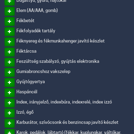
Dugattyú, gyűrű, hajtókar
Elem (AA/AAA, gomb)
Fékbetét
Fékfolyadék tartály
Féknyereg és fékmunkahenger javító készlet
Féktárcsa
Feszültség szabályzó, gyújtás elektronika
Gumiabroncshoz vakszelep
Gyújtógyertya
Haspáncél
Index, irányjelző, indexbúra, indexrelé, index izzó
Izzó, égő
Karburátor, szívócsonk és benzincsap javító készlet
Karok, pedálok, lábtartó (fékkar, kuplungkar, váltókar,