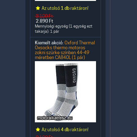
Az utolsó
1 db
raktáron!
3.100
Ft
2.890
Ft
Mennyiségi egység (1 egység ezt
takarja): 1 pár
Kiemelt akció:
Oxford Thermal
Oxsocks thermo motoros
zokni szürke színben 44-49
méretben CA840L (1 pár)
Az utolsó
4 db
raktáron!