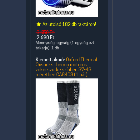
Az utolsó
182 db
raktáron!
3.650
Ft
2.690
Ft
Mennyiségi egység (1 egység ezt
takarja): 1 db
Kiemelt akció:
Oxford Thermal
Oxsocks thermo motoros
zokni szürke színben 37-43
méretben CA840S (1 pár)