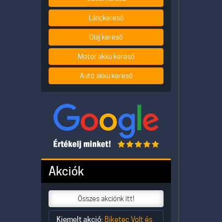
Lánckereső
Olaj kereső
Motor akku kereső
Autó akku kereső
Akciók
Összes akciónk itt!
Kiemelt akció:
Biketec Volt és