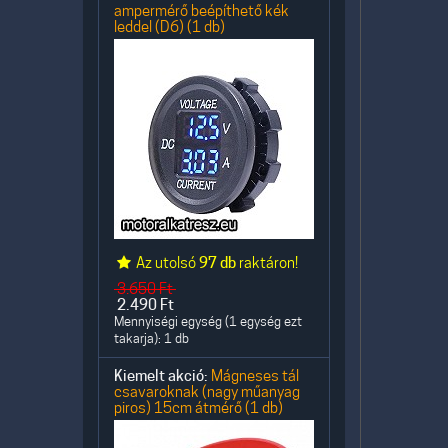
ampermérő beépíthető kék
leddel (D6) (1 db)
Az utolsó
97 db
raktáron!
3.650
Ft
2.490
Ft
Mennyiségi egység (1 egység ezt
takarja): 1 db
Kiemelt akció:
Mágneses tál
csavaroknak (nagy műanyag
piros) 15cm átmérő (1 db)