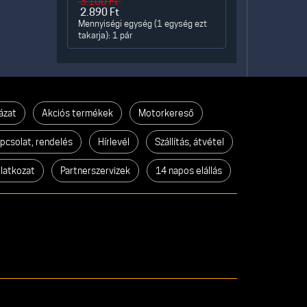
3.100
Ft
2.890
Ft
Mennyiségi egység (1 egység ezt
takarja): 1 pár
ázat
Akciós termékek
Motorkereső
pcsolat, rendelés
Hírlevél
Szállítás, átvétel
ilatkozat
Partnerszervizek
14 napos elállás