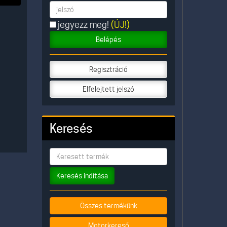
jegyezz meg!
(ÚJ!)
Belépés
Regisztráció
Elfelejtett jelszó
Keresés
Keresés indítása
Összes termékünk
Motorkereső