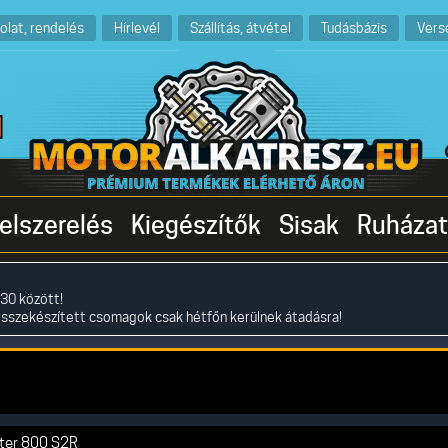
olat, rendelés
Hírlevél
Szállítás, átvétel
Tudásbázis
Vers
elszerelés
Kiegészítők
Sisak
Ruházat
30 között!
összekészített csomagok csak hétfőn kerülnek átadásra!
ter 800 S2R