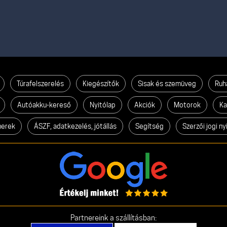
Túrafelszerelés
Kiegészítők
Sisak és szemüveg
Ruh
Autóakku-kereső
Nyitólap
Akciók
Motorok
Ka
nerek
ÁSZF, adatkezelés, jótállás
Segítség
Szerzői jogi ny
Partnereink a szállításban: