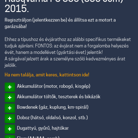
2015.
Regisztráljon (jelentkezzen be) és állítsa ezt a motort a
garázsába!
Ehhez a típushoz és évjárathoz az alábbi specifikus termékeket
tudjuk ajánlani. FONTOS: az évjárat nem a forgalomba helyezés
évét, hanem a modellévet (gyártási évet) jelentik!
A sárgával jelzett árak a személyre szóló kedvezményes árat
jelölik.
Ha nem találja, amit keres, kattintson ide!
Akkumulátor (motor, robogó, kisgép)
Akkumulátor töltők, teszterek és bikázók
Bowdenek (gáz, kuplung, km-spirál)
Doboz (hátsó, oldalsó, konzol, stb.)
Dugattyú, gyűrű, hajtókar