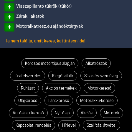
Visszapillantó tükrök (tükör)
Zárak, lakatok
Motoralkatresz.eu ajándéktárgyak
Ha nem találja, amit keres, kattintson ide!
Keresés motortípus alapján
Alkatrészek
Túrafelszerelés
Kiegészítők
Sisak és szemüveg
Ruházat
Akciós termékek
Motorkereső
Olajkereső
Lánckereső
Motorakku-kereső
Autóakku-kereső
Nyitólap
Akciók
Motorok
Kapcsolat, rendelés
Hírlevél
Szállítás, átvétel