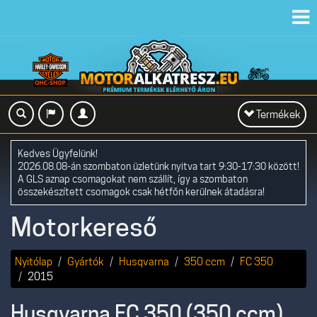
Toggl
navig
Toggle
Termékek
navigation
Kedves Ügyfelünk!
2026.08.08-án szombaton üzletünk nyitva tart 9:30-17:30 között!
A GLS aznap csomagokat nem szállít, így a szombaton
összekészített csomagok csak hétfőn kerülnek átadásra!
Motorkereső
Nyitólap
Gyártók
Husqvarna
350 ccm
FC 350
2015
Husqvarna FC 350 (350 ccm)