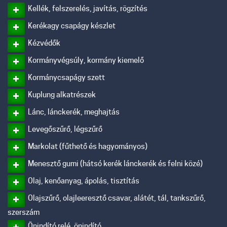
Kellék, felszerelés, javítás, rögzítés
Kerékagy csapágy készlet
Kézvédők
Kormányvégsúly, kormány kiemelő
Kormánycsapágy szett
Kuplung alkatrészek
Lánc, lánckerék, meghajtás
Levegőszűrő, légszűrő
Markolat (fűthető és hagyományos)
Menesztő gumi (hátsó kerék lánckerék és felni közé)
Olaj, kenőanyag, ápolás, tisztítás
Olajszűrő, olajleeresztő csavar, alátét, tál, tankszűrő,
szerszám
Önindító relé, önindító