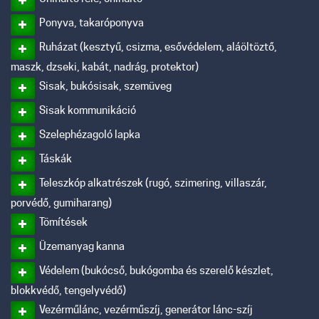
Ponyva, takaróponyva
Ruházat (kesztyű, csizma, esővédelem, aláöltöztő,
maszk, dzseki, kabát, nadrág, protektor)
Sisak, bukósisak, szemüveg
Sisak kommunikáció
Szelephézagoló lapka
Táskák
Teleszkóp alkatrészek (rugó, szimering, villaszár,
porvédő, gumiharang)
Tömítések
Üzemanyag kanna
Védelem (bukócső, bukógomba és szerelő készlet,
blokkvédő, tengelyvédő)
Vezérműlánc, vezérműszíj, generátor lánc-szíj