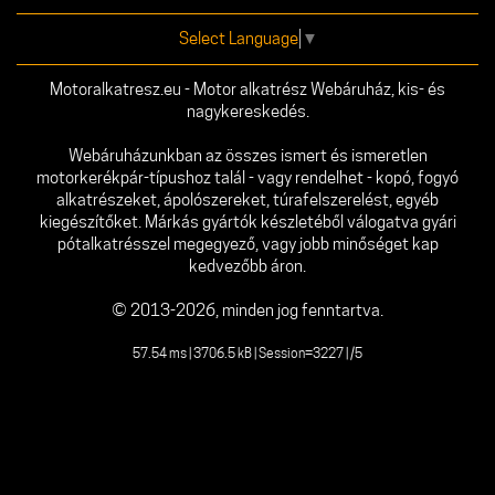
Select Language
▼
Motoralkatresz.eu - Motor alkatrész Webáruház, kis- és
nagykereskedés.
Webáruházunkban az összes ismert és ismeretlen
motorkerékpár-típushoz talál - vagy rendelhet - kopó, fogyó
alkatrészeket, ápolószereket, túrafelszerelést, egyéb
kiegészítőket. Márkás gyártók készletéből válogatva gyári
pótalkatrésszel megegyező, vagy jobb minőséget kap
kedvezőbb áron.
© 2013-2026, minden jog fenntartva.
57.54 ms | 3706.5 kB | Session=3227 | /5