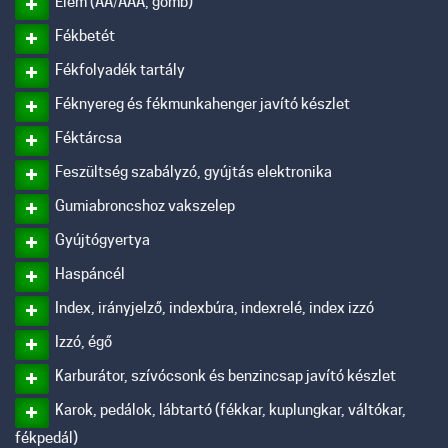
Elem (AA/AAA, gomb)
Fékbetét
Fékfolyadék tartály
Féknyereg és fékmunkahenger javító készlet
Féktárcsa
Feszültség szabályzó, gyújtás elektronika
Gumiabroncshoz vakszelep
Gyújtógyertya
Haspáncél
Index, irányjelző, indexbúra, indexrelé, index izzó
Izzó, égő
Karburátor, szívócsonk és benzincsap javító készlet
Karok, pedálok, lábtartó (fékkar, kuplungkar, váltókar,
fékpedál)