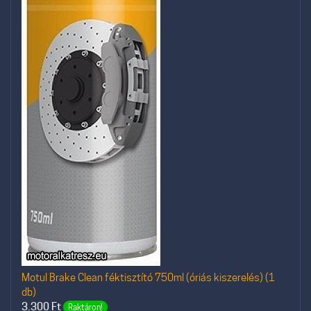
Motul Brake Clean féktisztító 750ml (óriás kiszerelés) (1
db)
3.300
Ft
Raktáron!