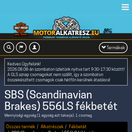
Toggl
navig
Toggle
Termékek
navigation
Kedves Ügyfelünk!
2026.08.08-án szombaton üzletünk nyitva tart 9:30-17:30 között!
A GLS aznap csomagokat nem szállít, így a szombaton
összekészített csomagok csak hétfőn kerülnek átadásra!
SBS (Scandinavian
Brakes) 556LS fékbetét
Mennyiségi egység (1 egység ezt takarja): 1 csomag
Összes termék
Alkatrészek
Fékbetét