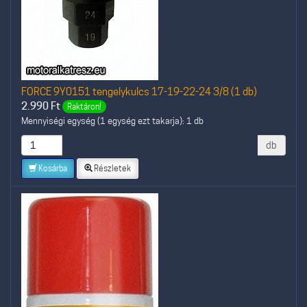
FORCE 9Y0151 tengelykulcs 17-19-22-24 3/8 (1 db)
2.990
Ft
Raktáron!
Mennyiségi egység (1 egység ezt takarja): 1 db
db
Kosárba
Részletek