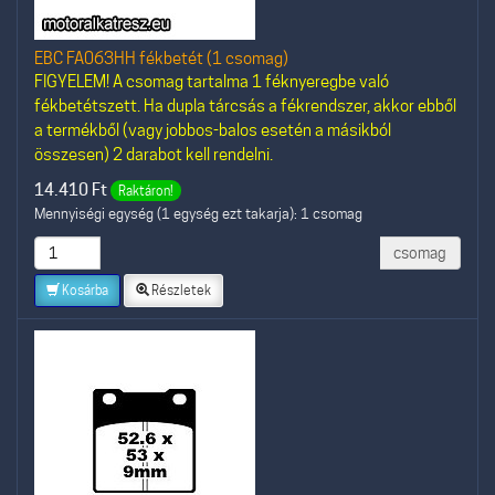
EBC FA063HH fékbetét (1 csomag)
FIGYELEM! A csomag tartalma 1 féknyeregbe való
fékbetétszett. Ha dupla tárcsás a fékrendszer, akkor ebből
a termékből (vagy jobbos-balos esetén a másikból
összesen) 2 darabot kell rendelni.
14.410
Ft
Raktáron!
Mennyiségi egység (1 egység ezt takarja): 1 csomag
csomag
Kosárba
Részletek