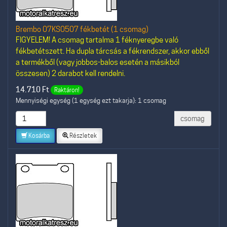
Brembo 07KS0507 fékbetét (1 csomag)
FIGYELEM! A csomag tartalma 1 féknyeregbe való
fékbetétszett. Ha dupla tárcsás a fékrendszer, akkor ebből
a termékből (vagy jobbos-balos esetén a másikból
összesen) 2 darabot kell rendelni.
14.710
Ft
Raktáron!
Mennyiségi egység (1 egység ezt takarja): 1 csomag
csomag
Kosárba
Részletek