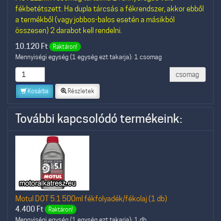
fékbetétszett. Ha dupla tárcsás a fékrendszer, akkor ebből
a termékből (vagy jobbos-balos esetén a másikból
összesen) 2 darabot kell rendelni.
10.120
Ft
Raktáron!
Mennyiségi egység (1 egység ezt takarja): 1 csomag
csomag
Kosárba
Részletek
További kapcsolódó termékeink:
Motul DOT 5.1 500ml fékfolyadék/fékolaj (1 db)
4.400
Ft
Raktáron!
Mennyiségi egység (1 egység ezt takarja): 1 db