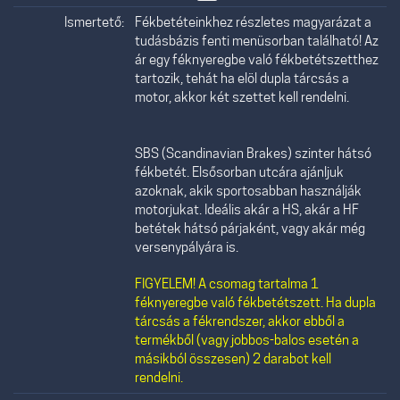
Ismertető:
Fékbetéteinkhez részletes magyarázat a
tudásbázis fenti menüsorban található! Az
ár egy féknyeregbe való fékbetétszetthez
tartozik, tehát ha elöl dupla tárcsás a
motor, akkor két szettet kell rendelni.
SBS (Scandinavian Brakes) szinter hátsó
fékbetét. Elsősorban utcára ajánljuk
azoknak, akik sportosabban használják
motorjukat. Ideális akár a HS, akár a HF
betétek hátsó párjaként, vagy akár még
versenypályára is.
FIGYELEM! A csomag tartalma 1
féknyeregbe való fékbetétszett. Ha dupla
tárcsás a fékrendszer, akkor ebből a
termékből (vagy jobbos-balos esetén a
másikból összesen) 2 darabot kell
rendelni.