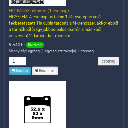
EBC FA063 fékbetét (1 csomag)
FIGYELEM! A csomag tartalma 1 féknyeregbe való
fékbetétszett. Ha dupla tárcsás a fékrendszer, akkor ebből
a termékből (vagy jobbos-balos esetén a másikból
összesen) 2 darabot kell rendelni.
9.540
Ft
Raktáron!
Mennyiségi egység (1 egység ezt takarja): 1 csomag
csomag
Kosárba
Részletek