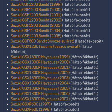
Suzuki GSF1200 Bandit (1999)
(Hátsó fékbetét)
Suzuki GSF1200 Bandit (2000)
(Hátsó fékbetét)
Suzuki GSF1200 Bandit (2001)
(Hátsó fékbetét)
Suzuki GSF1200 Bandit (2002)
(Hátsó fékbetét)
Suzuki GSF1200 Bandit (2003)
(Hátsó fékbetét)
Suzuki GSF1200 Bandit (2004)
(Hátsó fékbetét)
Suzuki GSF1200 Bandit (2005)
(Hátsó fékbetét)
Suzuki GSF600 Bandit (összes évjárat)
(Hátsó fékbetét)
Suzuki GSX1200 Inazuma (összes évjárat)
(Hátsó
fékbetét)
Suzuki GSX1300R Hayabusa (1999)
(Hátsó fékbetét)
Suzuki GSX1300R Hayabusa (2000)
(Hátsó fékbetét)
Suzuki GSX1300R Hayabusa (2001)
(Hátsó fékbetét)
Suzuki GSX1300R Hayabusa (2002)
(Hátsó fékbetét)
Suzuki GSX1300R Hayabusa (2003)
(Hátsó fékbetét)
Suzuki GSX1300R Hayabusa (2004)
(Hátsó fékbetét)
Suzuki GSX1300R Hayabusa (2005)
(Hátsó fékbetét)
Suzuki GSX1300R Hayabusa (2006)
(Hátsó fékbetét)
Suzuki GSX1300R Hayabusa (2007)
(Hátsó fékbetét)
Suzuki GSXR600 (1997)
(Hátsó fékbetét)
Suzuki GSXR600 (1998)
(Hátsó fékbetét)