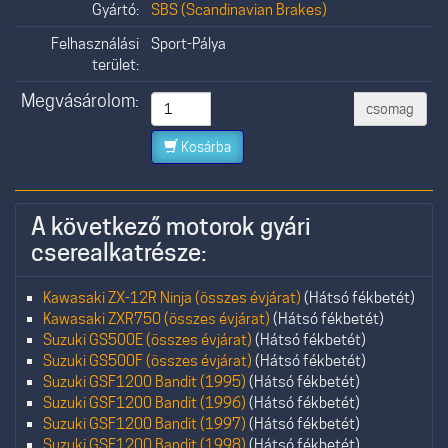
Gyártó:
SBS (Scandinavian Brakes)
Felhasználási
Sport-Pálya
terület:
Megvásárolom:
csomag
Kosárba
A következő motorok gyári
cserealkatrésze:
Kawasaki ZX-12R Ninja (összes évjárat)
(Hátsó fékbetét)
Kawasaki ZXR750 (összes évjárat)
(Hátsó fékbetét)
Suzuki GS500E (összes évjárat)
(Hátsó fékbetét)
Suzuki GS500F (összes évjárat)
(Hátsó fékbetét)
Suzuki GSF1200 Bandit (1995)
(Hátsó fékbetét)
Suzuki GSF1200 Bandit (1996)
(Hátsó fékbetét)
Suzuki GSF1200 Bandit (1997)
(Hátsó fékbetét)
Suzuki GSF1200 Bandit (1998)
(Hátsó fékbetét)