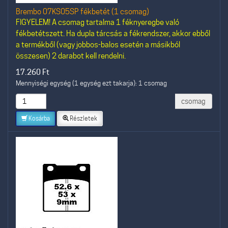
Brembo 07KS05SP fékbetét (1 csomag)
FIGYELEM! A csomag tartalma 1 féknyeregbe való
fékbetétszett. Ha dupla tárcsás a fékrendszer, akkor ebből
a termékből (vagy jobbos-balos esetén a másikból
összesen) 2 darabot kell rendelni.
17.260
Ft
Mennyiségi egység (1 egység ezt takarja): 1 csomag
csomag
Kosárba
Részletek