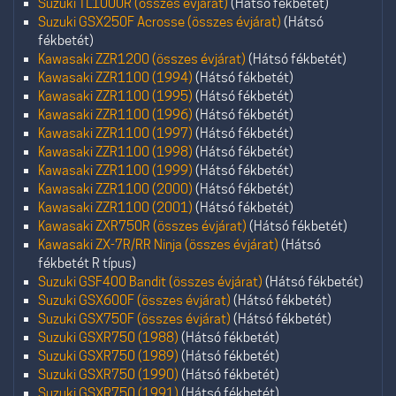
Suzuki TL1000R (összes évjárat)
(Hátsó fékbetét)
Suzuki GSX250F Acrosse (összes évjárat)
(Hátsó
fékbetét)
Kawasaki ZZR1200 (összes évjárat)
(Hátsó fékbetét)
Kawasaki ZZR1100 (1994)
(Hátsó fékbetét)
Kawasaki ZZR1100 (1995)
(Hátsó fékbetét)
Kawasaki ZZR1100 (1996)
(Hátsó fékbetét)
Kawasaki ZZR1100 (1997)
(Hátsó fékbetét)
Kawasaki ZZR1100 (1998)
(Hátsó fékbetét)
Kawasaki ZZR1100 (1999)
(Hátsó fékbetét)
Kawasaki ZZR1100 (2000)
(Hátsó fékbetét)
Kawasaki ZZR1100 (2001)
(Hátsó fékbetét)
Kawasaki ZXR750R (összes évjárat)
(Hátsó fékbetét)
Kawasaki ZX-7R/RR Ninja (összes évjárat)
(Hátsó
fékbetét R típus)
Suzuki GSF400 Bandit (összes évjárat)
(Hátsó fékbetét)
Suzuki GSX600F (összes évjárat)
(Hátsó fékbetét)
Suzuki GSX750F (összes évjárat)
(Hátsó fékbetét)
Suzuki GSXR750 (1988)
(Hátsó fékbetét)
Suzuki GSXR750 (1989)
(Hátsó fékbetét)
Suzuki GSXR750 (1990)
(Hátsó fékbetét)
Suzuki GSXR750 (1991)
(Hátsó fékbetét)