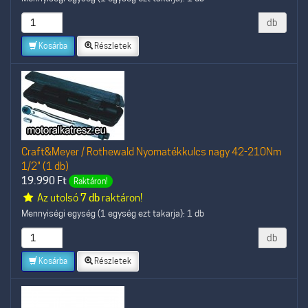
db
Kosárba
Részletek
Craft&Meyer / Rothewald Nyomatékkulcs nagy 42-210Nm
1/2" (1 db)
19.990
Ft
Raktáron!
Az utolsó
7 db
raktáron!
Mennyiségi egység (1 egység ezt takarja): 1 db
db
Kosárba
Részletek