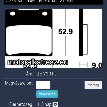
SBS (Scandinavian Brakes) 556LS fékbetét
Ára:
15.730
Ft
Megvásárolom:
csomag
Kosárba
Elérhetőség:
1-3 nap