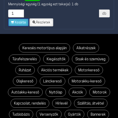
Mennyiségi egység (1 egység ezt takarja): 1 db
db
Kosárba
Részletek
Keresés motortípus alapján
Alkatrészek
Túrafelszerelés
Kiegészítők
Sisak és szemüveg
Ruházat
Akciós termékek
Motorkereső
Olajkereső
Lánckereső
Motorakku-kereső
Autóakku-kereső
Nyitólap
Akciók
Motorok
Kapcsolat, rendelés
Hírlevél
Szállítás, átvétel
Tudásbázis
Versenyzők
Gyártók
Bannerek