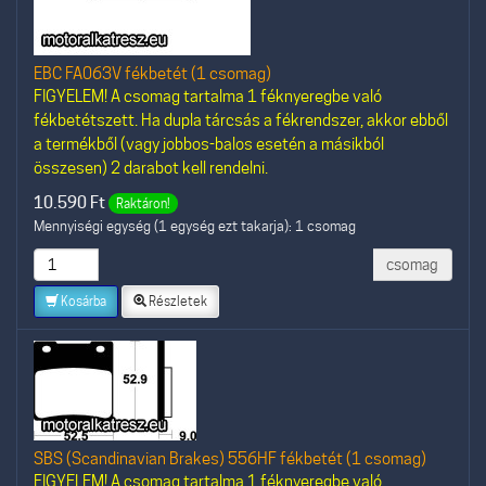
EBC FA063V fékbetét (1 csomag)
FIGYELEM! A csomag tartalma 1 féknyeregbe való
fékbetétszett. Ha dupla tárcsás a fékrendszer, akkor ebből
a termékből (vagy jobbos-balos esetén a másikból
összesen) 2 darabot kell rendelni.
10.590
Ft
Raktáron!
Mennyiségi egység (1 egység ezt takarja): 1 csomag
csomag
Kosárba
Részletek
SBS (Scandinavian Brakes) 556HF fékbetét (1 csomag)
FIGYELEM! A csomag tartalma 1 féknyeregbe való