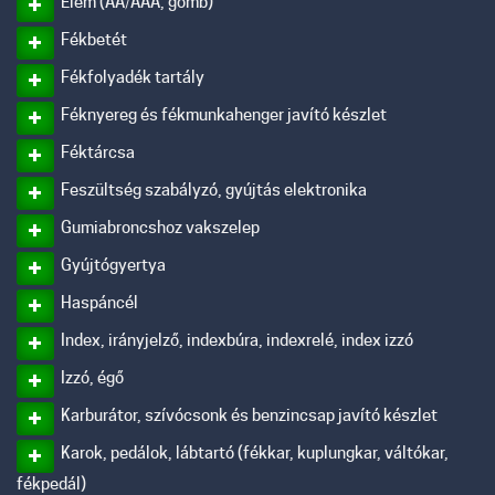
Elem (AA/AAA, gomb)
Fékbetét
Fékfolyadék tartály
Féknyereg és fékmunkahenger javító készlet
Féktárcsa
Feszültség szabályzó, gyújtás elektronika
Gumiabroncshoz vakszelep
Gyújtógyertya
Haspáncél
Index, irányjelző, indexbúra, indexrelé, index izzó
Izzó, égő
Karburátor, szívócsonk és benzincsap javító készlet
Karok, pedálok, lábtartó (fékkar, kuplungkar, váltókar,
fékpedál)