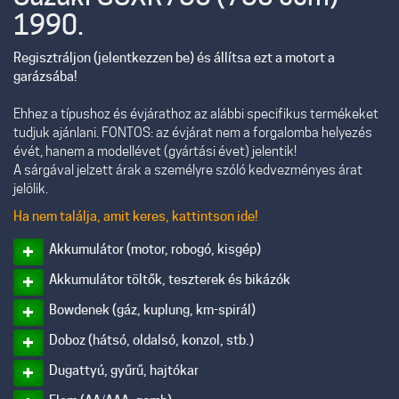
1990.
Regisztráljon (jelentkezzen be) és állítsa ezt a motort a
garázsába!
Ehhez a típushoz és évjárathoz az alábbi specifikus termékeket
tudjuk ajánlani. FONTOS: az évjárat nem a forgalomba helyezés
évét, hanem a modellévet (gyártási évet) jelentik!
A sárgával jelzett árak a személyre szóló kedvezményes árat
jelölik.
Ha nem találja, amit keres, kattintson ide!
Akkumulátor (motor, robogó, kisgép)
Akkumulátor töltők, teszterek és bikázók
Bowdenek (gáz, kuplung, km-spirál)
Doboz (hátsó, oldalsó, konzol, stb.)
Dugattyú, gyűrű, hajtókar