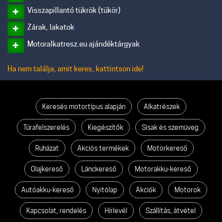
Visszapillantó tükrök (tükör)
Zárak, lakatok
Motoralkatresz.eu ajándéktárgyak
Ha nem találja, amit keres, kattintson ide!
Keresés motortípus alapján
Alkatrészek
Túrafelszerelés
Kiegészítők
Sisak és szemüveg
Ruházat
Akciós termékek
Motorkereső
Olajkereső
Lánckereső
Motorakku-kereső
Autóakku-kereső
Nyitólap
Akciók
Motorok
Kapcsolat, rendelés
Hírlevél
Szállítás, átvétel