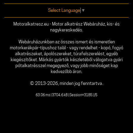
Select Language
▼
Motoralkatresz.eu - Motor alkatrész Webáruház, kis- és
nagykereskedés.
Webáruházunkban az összes ismert és ismeretlen
motorkerékpár-típushoz talál - vagy rendelhet - kopó, fogyó
alkatrészeket, ápolószereket, túrafelszerelést, egyéb
kiegészítőket. Márkás gyártók készletéből válogatva gyári
pótalkatrésszel megegyező, vagy jobb minőséget kap
kedvezőbb áron.
© 2013-2026, minden jog fenntartva.
63.06 ms | 3704.6 kB | Session=3185 | /5