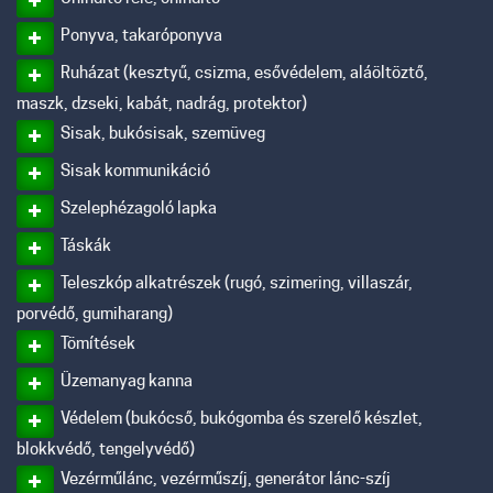
Ponyva, takaróponyva
Ruházat (kesztyű, csizma, esővédelem, aláöltöztő,
maszk, dzseki, kabát, nadrág, protektor)
Sisak, bukósisak, szemüveg
Sisak kommunikáció
Szelephézagoló lapka
Táskák
Teleszkóp alkatrészek (rugó, szimering, villaszár,
porvédő, gumiharang)
Tömítések
Üzemanyag kanna
Védelem (bukócső, bukógomba és szerelő készlet,
blokkvédő, tengelyvédő)
Vezérműlánc, vezérműszíj, generátor lánc-szíj