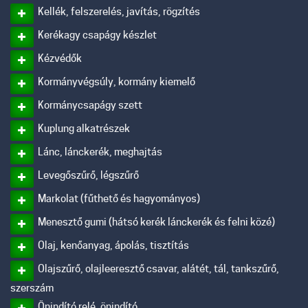
Kellék, felszerelés, javítás, rögzítés
Kerékagy csapágy készlet
Kézvédők
Kormányvégsúly, kormány kiemelő
Kormánycsapágy szett
Kuplung alkatrészek
Lánc, lánckerék, meghajtás
Levegőszűrő, légszűrő
Markolat (fűthető és hagyományos)
Menesztő gumi (hátsó kerék lánckerék és felni közé)
Olaj, kenőanyag, ápolás, tisztítás
Olajszűrő, olajleeresztő csavar, alátét, tál, tankszűrő,
szerszám
Önindító relé, önindító