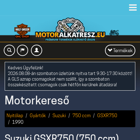
Toggl
navig
Toggle
Termékek
navigation
Kedves Ügyfelünk!
2026.08.08-án szombaton üzletünk nyitva tart 9:30-17:30 között!
A GLS aznap csomagokat nem szállít, így a szombaton
összekészített csomagok csak hétfőn kerülnek átadásra!
Motorkereső
Nyitólap
Gyártók
Suzuki
750 ccm
GSXR750
1990
Suzuki GSXR750 (750 ccm)