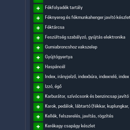
Fékfolyadék tartály
Féknyereg és fékmunkahenger javító készle
Féktárcsa
Feszültség szabályzó, gyújtás elektronika
Gumiabroncshoz vakszelep
Gyújtógyertya
Haspáncél
Index, irányjelző, indexbúra, indexrelé, index
Izzó, égő
Karburátor, szívócsonk és benzincsap javító
Karok, pedálok, lábtartó (fékkar, kuplungkar,
Kellék, felszerelés, javítás, rögzítés
Kerékagy csapágy készlet