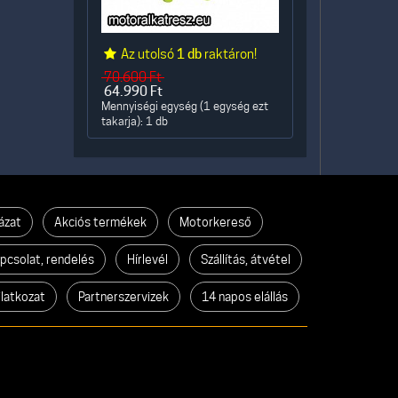
Az utolsó
1 db
raktáron!
70.600
Ft
64.990
Ft
Mennyiségi egység (1 egység ezt
takarja): 1 db
ázat
Akciós termékek
Motorkereső
pcsolat, rendelés
Hírlevél
Szállítás, átvétel
ilatkozat
Partnerszervizek
14 napos elállás