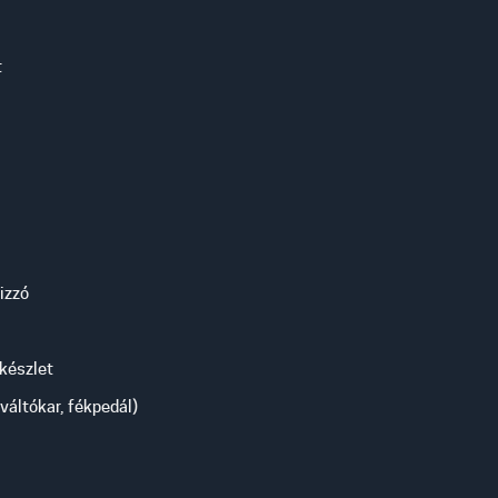
t
 izzó
 készlet
 váltókar, fékpedál)