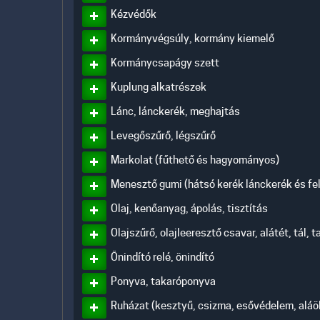
Kézvédők
Kormányvégsúly, kormány kiemelő
Kormánycsapágy szett
Kuplung alkatrészek
Lánc, lánckerék, meghajtás
Levegőszűrő, légszűrő
Markolat (fűthető és hagyományos)
Menesztő gumi (hátsó kerék lánckerék és fel
Olaj, kenőanyag, ápolás, tisztítás
Olajszűrő, olajleeresztő csavar, alátét, tál,
Önindító relé, önindító
Ponyva, takaróponyva
Ruházat (kesztyű, csizma, esővédelem, aláölt