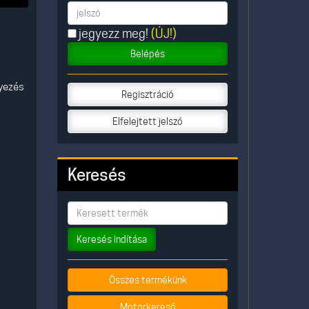
jegyezz meg!
(ÚJ!)
Belépés
lyezés
Regisztráció
Elfelejtett jelszó
Keresés
Keresés indítása
Összes termékünk
Motorkereső