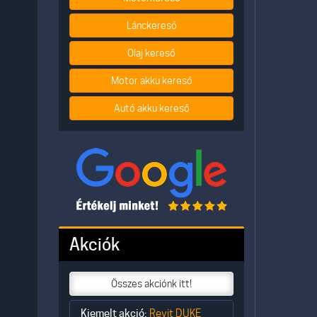
Lánckereső
Olaj kereső
Motor akku kereső
Autó akku kereső
Akciók
Összes akciónk itt!
Kiemelt akció:
Revit DUKE