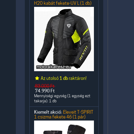
H2O kabát fekete-UV L (1 db)
Az utolsó
1 db
raktáron!
83.000
Ft
74.990
Ft
Mennyiségi egység (1 egység ezt
takarja): 1 db
Kiemelt akció:
Eleveit T-SPIRIT
1 csizma fekete 46 (1 pár)