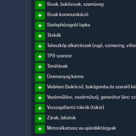
Sisak, bukósisak, szemüveg
Sisak kommunikáció
Szelephézagoló lapka
Táskák
Teleszkóp alkatrészek (rugó, szimering, vill
TPS-szenzor
Tömítések
Üzemanyag kanna
Védelem (bukócső, bukógomba és szerelő kés
Vezérműlánc, vezérműszíj, generátor lánc-sz
Visszapillantó tükrök (tükör)
Zárak, lakatok
Motoralkatresz.eu ajándéktárgyak