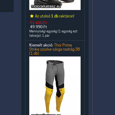
Az utolsó
1 db
raktáron!
71.400
Ft
49.990
Ft
Mennyiségi egység (1 egység ezt
takarja): 1 pár
Kiemelt akció:
Thor Prime
Strike szürke-sárga nadrág 38
(1 db)