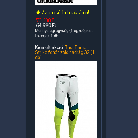
Az utolsó
1 db
raktáron!
70.600
Ft
64.990
Ft
Mennyiségi egység (1 egység ezt
takarja): 1 db
Kiemelt akció:
Thor Prime
Strike fehér-zöld nadrág 32 (1
db)