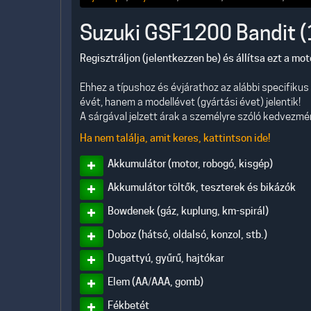
Suzuki GSF1200 Bandit 
Regisztráljon (jelentkezzen be) és állítsa ezt a mo
Ehhez a típushoz és évjárathoz az alábbi specifiku
évét, hanem a modellévet (gyártási évet) jelentik!
A sárgával jelzett árak a személyre szóló kedvezmény
Ha nem találja, amit keres, kattintson ide!
Akkumulátor (motor, robogó, kisgép)
Akkumulátor töltők, teszterek és bikázók
Bowdenek (gáz, kuplung, km-spirál)
Doboz (hátsó, oldalsó, konzol, stb.)
Dugattyú, gyűrű, hajtókar
Elem (AA/AAA, gomb)
Fékbetét