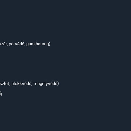
aszár, porvédő, gumiharang)
zlet, blokkvédő, tengelyvédő)
íj