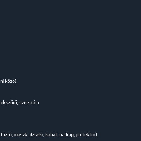
ni közé)
 tankszűrő, szerszám
öztő, maszk, dzseki, kabát, nadrág, protektor)