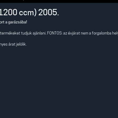
(1200 ccm) 2005.
tort a garázsába!
s termékeket tudjuk ajánlani. FONTOS: az évjárat nem a forgalomba he
es árat jelölik.