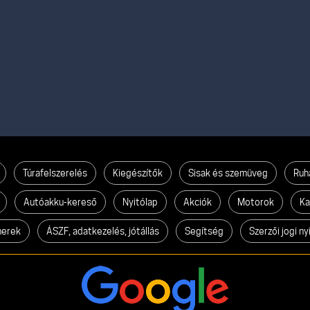
Túrafelszerelés
Kiegészítők
Sisak és szemüveg
Ruh
Autóakku-kereső
Nyitólap
Akciók
Motorok
Ka
nerek
ÁSZF, adatkezelés, jótállás
Segítség
Szerzői jogi ny