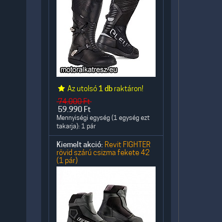
Az utolsó
1 db
raktáron!
74.000
Ft
59.990
Ft
Mennyiségi egység (1 egység ezt
takarja): 1 pár
Kiemelt akció:
Revit FIGHTER
rövid szárú csizma fekete 42
(1 pár)