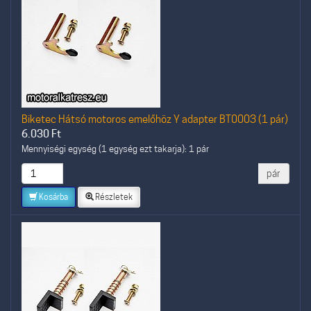
Biketec Hátsó motoros emelőhöz Y adapter BT0003 (1 pár)
6.030
Ft
Mennyiségi egység (1 egység ezt takarja): 1 pár
pár
Kosárba
Részletek