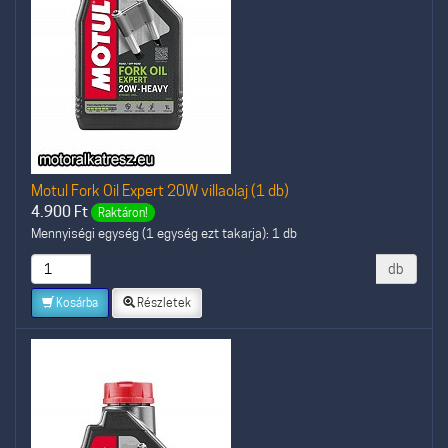
Motul Fork Oil Expert 20W villaolaj (1 db)
4.900
Ft
Raktáron!
Mennyiségi egység (1 egység ezt takarja): 1 db
db
Kosárba
Részletek