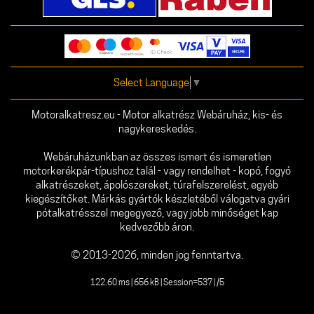
Select Language
▼
Motoralkatresz.eu - Motor alkatrész Webáruház, kis- és
nagykereskedés.
Webáruházunkban az összes ismert és ismeretlen
motorkerékpár-típushoz talál - vagy rendelhet - kopó, fogyó
alkatrészeket, ápolószereket, túrafelszerelést, egyéb
kiegészítőket. Márkás gyártók készletéből válogatva gyári
pótalkatrésszel megegyező, vagy jobb minőséget kap
kedvezőbb áron.
© 2013-2026, minden jog fenntartva.
122.60 ms | 656 kB | Session=537 | /5