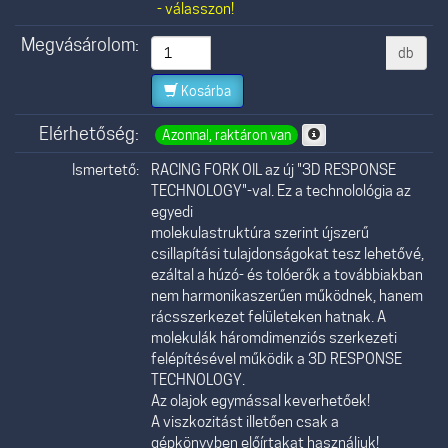
- válasszon!
Megvásárolom:
db
Kosárba
Elérhetőség:
Azonnal, raktáron van
Ismertető:
RACING FORK OIL az új "3D RESPONSE
TECHNOLOGY"-val. Ez a technolológia az
egyedi
molekulastruktúra szerint újszerű
csillapítási tulajdonságokat tesz lehetővé,
ezáltal a húzó- és tolóerők a továbbiakban
nem harmonikaszerűen működnek, hanem
rácsszerkezet felületeken hatnak. A
molekulák háromdimenziós szerkezeti
felépítésével működik a 3D RESPONSE
TECHNOLOGY.
Az olajok egymással keverhetőek!
A viszkozitást illetően csak a
gépkönyvben előírtakat használjuk!