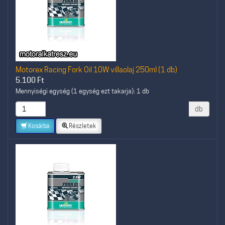
Motorex Racing Fork Oil 10W villaolaj 250ml (1 db)
5.100
Ft
Mennyiségi egység (1 egység ezt takarja): 1 db
db
Kosárba
Részletek