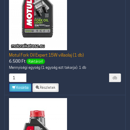
Motul Fork Oil Expert 15W villaolaj (1 db)
6.500
Ft
Raktáron!
Mennyiségi egység (1 egység ezt takarja): 1 db
db
Kosárba
Részletek