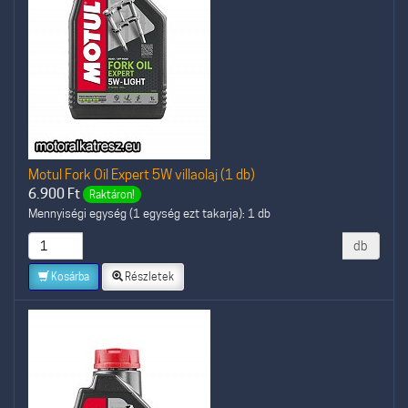
Motul Fork Oil Expert 5W villaolaj (1 db)
6.900
Ft
Raktáron!
Mennyiségi egység (1 egység ezt takarja): 1 db
db
Kosárba
Részletek