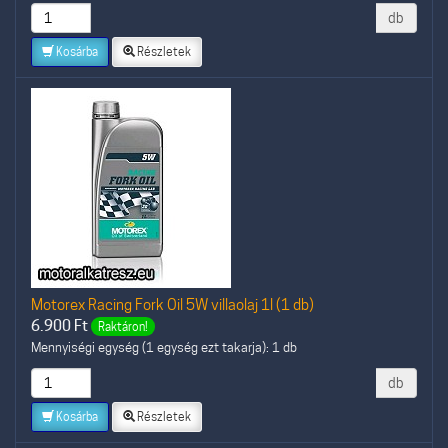
db
Kosárba
Részletek
Motorex Racing Fork Oil 5W villaolaj 1l (1 db)
6.900
Ft
Raktáron!
Mennyiségi egység (1 egység ezt takarja): 1 db
db
Kosárba
Részletek