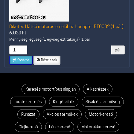
Biketec Hátsó motoros emelőhöz L adapter BT0002 (1 pár)
6.030
Ft
Mennyiségi egység (1 egység ezt takarja): 1 pár
pár
Kosárba
Részletek
Keresés motortípus alapján
Alkatrészek
Túrafelszerelés
Kiegészítők
Sisak és szemüveg
Ruházat
Akciós termékek
Motorkereső
Olajkereső
Lánckereső
Motorakku-kereső