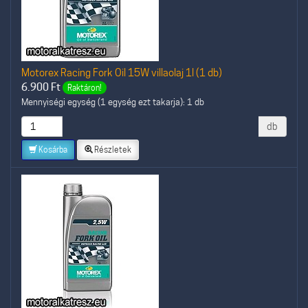
Motorex Racing Fork Oil 15W villaolaj 1l (1 db)
6.900
Ft
Raktáron!
Mennyiségi egység (1 egység ezt takarja): 1 db
db
Kosárba
Részletek