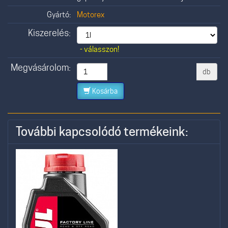
Gyártó:
Motorex
Kiszerelés:
- válasszon!
Megvásárolom:
db
Kosárba
További kapcsolódó termékeink: