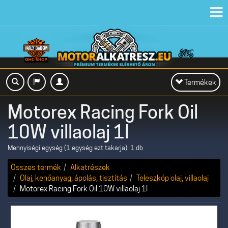
Toggl
navig
Toggle
Termékek
navigation
Motorex Racing Fork Oil
10W villaolaj 1l
Mennyiségi egység (1 egység ezt takarja): 1 db
Összes termék
Alkatrészek
Olaj, kenőanyag, ápolás, tisztítás
Teleszkóp olaj, villaolaj
Motorex Racing Fork Oil 10W villaolaj 1l