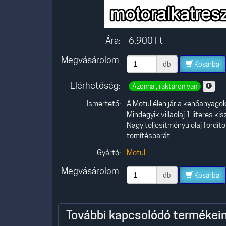
Ára:
6.900
Ft
Megvásárolom:
db
Kosárba
Elérhetőség:
Azonnal, raktáron van
Ismertető:
A Motul élen jár a kenőanyago
Mindegyik villaolaj 1 literes kis
Nagy teljesítményű olaj fordít
tömítésbarát.
Gyártó:
Motul
Megvásárolom:
db
Kosárba
További kapcsolódó termékein