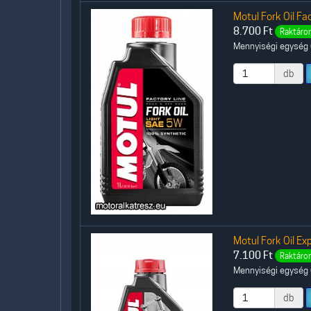
Motul Fork Oil Fac
8.700
Ft
Raktáron
Mennyiségi egység (
db
Motul Fork Oil Exp
7.100
Ft
Raktáron
Mennyiségi egység (
db