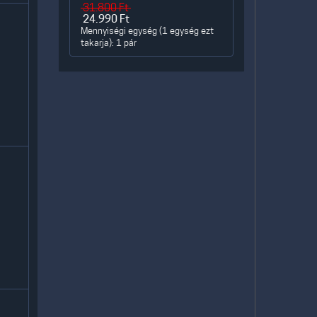
31.800
Ft
24.990
Ft
Mennyiségi egység (1 egység ezt
takarja): 1 pár