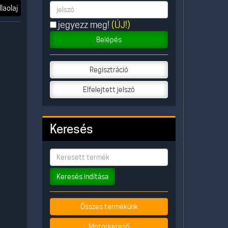
laolaj
jegyezz meg!
(ÚJ!)
Belépés
Regisztráció
Elfelejtett jelszó
Keresés
Keresés indítása
Összes termékünk
Motorkereső