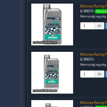
Motorex Racing For
6.900
Ft
Raktáron
Mennyiségi egység (
db
Motorex Racing For
6.900
Ft
Mennyiségi egység (
db
Motorex Racing For