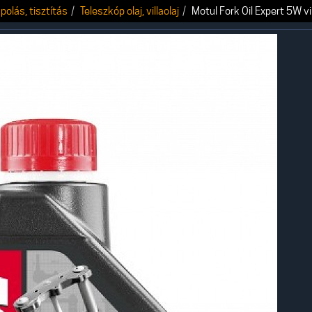
polás, tisztítás
Teleszkóp olaj, villaolaj
Motul Fork Oil Expert 5W vil