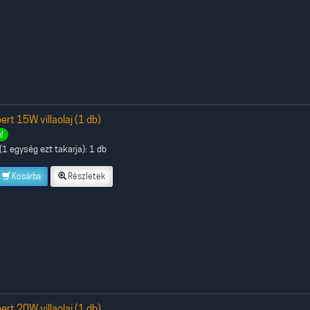
ert 15W villaolaj (1 db)
!
1 egység ezt takarja): 1 db
Kosárba
Részletek
ert 20W villaolaj (1 db)