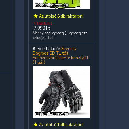
Az utolsó
6 db
raktáron!
11.000
Ft
7.990
Ft
Mennyiségi egység (1 egység ezt
takarja): 1 db
Kiemelt akció:
Seventy
Degrees SD-T1 téli
hosszúszárú fekete kesztyű L
(1 pár)
Az utolsó
1 db
raktáron!