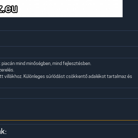
k piacán mind minőségben, mind fejlesztésben.
zerelés.
ott villákhoz. Különleges súrlódást csökkentő adalékot tartalmaz és
k: