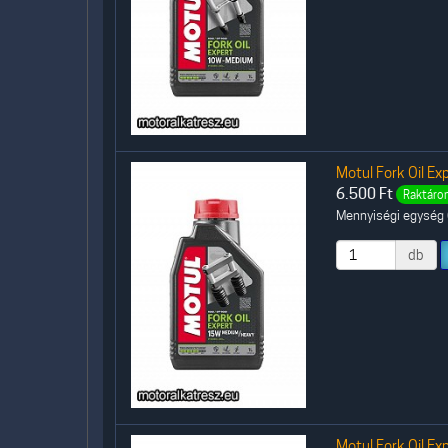
Motul Fork Oil Exp
6.500
Ft
Raktáron
Mennyiségi egység (
db
Motul Fork Oil Exp