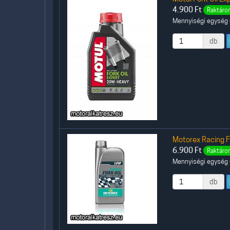
4.900
Ft
Raktáron
Mennyiségi egység (
db
Motorex Racing For
6.900
Ft
Raktáron
Mennyiségi egység (
db