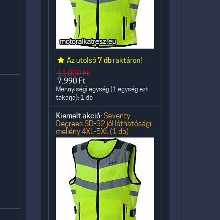
Az utolsó
7 db
raktáron!
11.000
Ft
7.990
Ft
Mennyiségi egység (1 egység ezt
takarja): 1 db
Kiemelt akció:
Seventy
Degrees SD-S2 jól láthatósági
mellény 4XL-5XL (1 db)