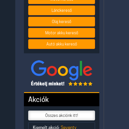
Lánckereső
Olaj kereső
Motor akku kereső
Autó akku kereső
Akciók
Összes akciónk itt!
Kiemelt akció:
Seventy