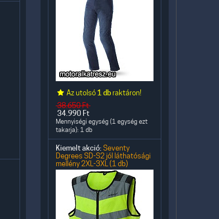
Az utolsó
1 db
raktáron!
38.650
Ft
34.990
Ft
Mennyiségi egység (1 egység ezt
takarja): 1 db
Kiemelt akció:
Seventy
Degrees SD-S2 jól láthatósági
mellény 2XL-3XL (1 db)