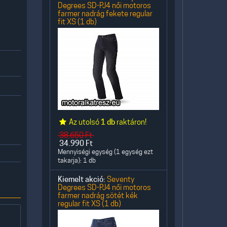
Degrees SD-PJ4 női motoros
farmer nadrág fekete regular
fit XS (1 db)
Az utolsó
1 db
raktáron!
38.650
Ft
34.990
Ft
Mennyiségi egység (1 egység ezt
takarja): 1 db
Kiemelt akció:
Seventy
Degrees SD-PJ4 női motoros
farmer nadrág sötét kék
regular fit XS (1 db)