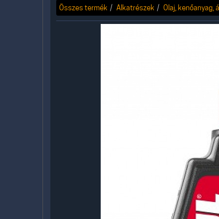
Összes termék
Alkatrészek
Olaj, kenőanyag, á