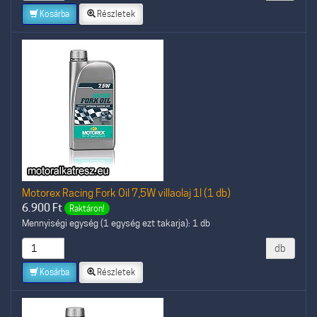
Kosárba
Részletek
Motorex Racing Fork Oil 7,5W villaolaj 1l (1 db)
6.900
Ft
Raktáron!
Mennyiségi egység (1 egység ezt takarja): 1 db
db
Kosárba
Részletek