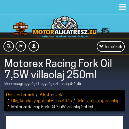
Toggl
navig
Toggle
Termékek
navigation
Motorex Racing Fork Oil
7,5W villaolaj 250ml
Mennyiségi egység (1 egység ezt takarja): 1 db
Összes termék
Alkatrészek
Olaj, kenőanyag, ápolás, tisztítás
Teleszkóp olaj, villaolaj
Motorex Racing Fork Oil 7,5W villaolaj 250ml