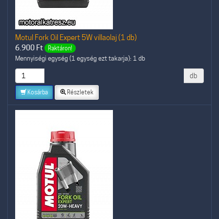
Motul Fork Oil Expert 5W villaolaj (1 db)
6.900
Ft
Raktáron!
Mennyiségi egység (1 egység ezt takarja): 1 db
db
Kosárba
Részletek