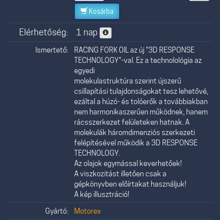
Kosárba
Elérhetőség:
1 nap
Ismertető:
RACING FORK OIL az új "3D RESPONSE
TECHNOLOGY"-val. Ez a technolológia az
egyedi
molekulastruktúra szerint újszerű
csillapítási tulajdonságokat tesz lehetővé,
ezáltal a húzó- és tolóerők a továbbiakban
nem harmonikaszerűen működnek, hanem
rácsszerkezet felületeken hatnak. A
molekulák háromdimenziós szerkezeti
felépítésével működik a 3D RESPONSE
TECHNOLOGY.
Az olajok egymással keverhetőek!
A viszkozitást illetően csak a
gépkönyvben előírtakat használjuk!
A kép illusztráció!
Gyártó:
Motorex