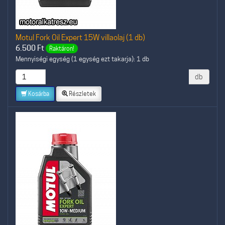
Motul Fork Oil Expert 15W villaolaj (1 db)
6.500
Ft
Raktáron!
Mennyiségi egység (1 egység ezt takarja): 1 db
db
Kosárba
Részletek