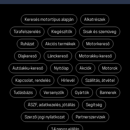
Keresés motortípus alapján
Alkatrészek
Túrafelszerelés
Kiegészítők
Sisak és szemüveg
Ruházat
Akciós termékek
Motorkereső
Olajkereső
Lánckereső
Motorakku-kereső
Autóakku-kereső
Nyitólap
Akciók
Motorok
Kapcsolat, rendelés
Hírlevél
Szállítás, átvétel
Tudásbázis
Versenyzők
Gyártók
Bannerek
ÁSZF, adatkezelés, jótállás
Segítség
Szerzői jogi nyilatkozat
Partnerszervizek
14 napos elállás