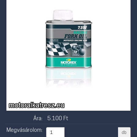
Ára:
5.100
Ft
Megvásárolom:
db