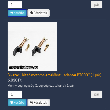
pár
Kosárba
Részletek
Biketec Hátsó motoros emelőhöz L adapter BT0002 (1 pár)
6.030
Ft
Mennyiségi egység (1 egység ezt takarja): 1 pár
pár
Kosárba
Részletek