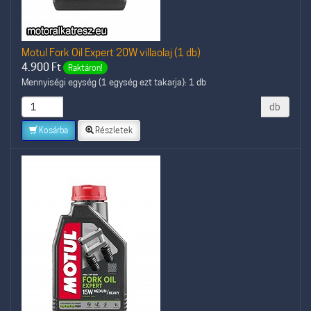
Motul Fork Oil Expert 20W villaolaj (1 db)
4.900
Ft
Raktáron!
Mennyiségi egység (1 egység ezt takarja): 1 db
db
Kosárba
Részletek