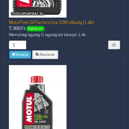
Motul Fork Oil Factory Line 10W villaolaj (1 db)
7.300
Ft
Raktáron!
Mennyiségi egység (1 egység ezt takarja): 1 db
db
Kosárba
Részletek