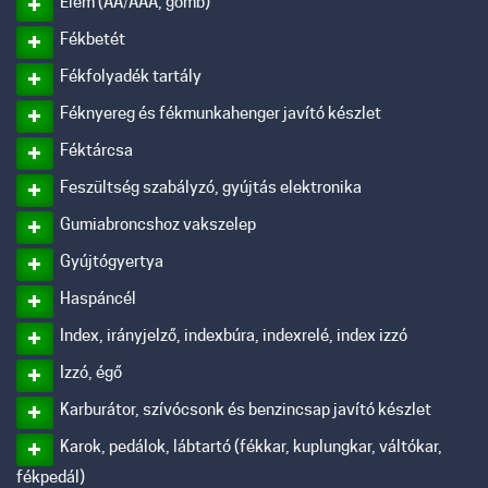
Elem (AA/AAA, gomb)
Fékbetét
Fékfolyadék tartály
Féknyereg és fékmunkahenger javító készlet
Féktárcsa
Feszültség szabályzó, gyújtás elektronika
Gumiabroncshoz vakszelep
Gyújtógyertya
Haspáncél
Index, irányjelző, indexbúra, indexrelé, index izzó
Izzó, égő
Karburátor, szívócsonk és benzincsap javító készlet
Karok, pedálok, lábtartó (fékkar, kuplungkar, váltókar,
fékpedál)