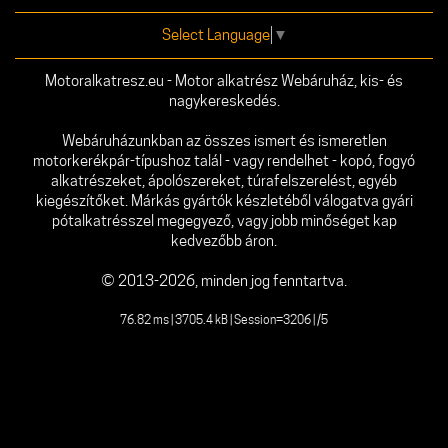
Select Language
▼
Motoralkatresz.eu - Motor alkatrész Webáruház, kis- és
nagykereskedés.
Webáruházunkban az összes ismert és ismeretlen
motorkerékpár-típushoz talál - vagy rendelhet - kopó, fogyó
alkatrészeket, ápolószereket, túrafelszerelést, egyéb
kiegészítőket. Márkás gyártók készletéből válogatva gyári
pótalkatrésszel megegyező, vagy jobb minőséget kap
kedvezőbb áron.
© 2013-2026, minden jog fenntartva.
76.82 ms | 3705.4 kB | Session=3206 | /5