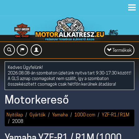
Toggl
navig
Toggle
Termékek
navigation
Kedves Ügyfelünk!
2026.08.08-án szombaton üzletünk nyitva tart 9:30-17:30 között!
A GLS aznap csomagokat nem szállít, így a szombaton
összekészített csomagok csak hétfőn kerülnek átadásra!
Motorkereső
Nyitólap
Gyártók
Yamaha
1000 ccm
YZF-R1 / R1M
2008
Yamaha YZF-R1 / R1M (1000