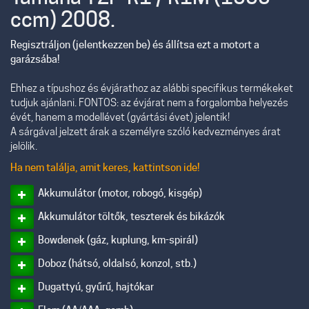
ccm) 2008.
Regisztráljon (jelentkezzen be) és állítsa ezt a motort a
garázsába!
Ehhez a típushoz és évjárathoz az alábbi specifikus termékeket
tudjuk ajánlani. FONTOS: az évjárat nem a forgalomba helyezés
évét, hanem a modellévet (gyártási évet) jelentik!
A sárgával jelzett árak a személyre szóló kedvezményes árat
jelölik.
Ha nem találja, amit keres, kattintson ide!
Akkumulátor (motor, robogó, kisgép)
Akkumulátor töltők, teszterek és bikázók
Bowdenek (gáz, kuplung, km-spirál)
Doboz (hátsó, oldalsó, konzol, stb.)
Dugattyú, gyűrű, hajtókar