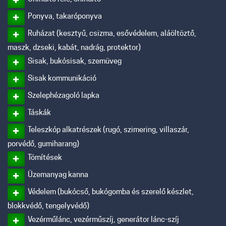
Ponyva, takaróponyva
Ruházat (kesztyű, csizma, esővédelem, aláöltöztő,
maszk, dzseki, kabát, nadrág, protektor)
Sisak, bukósisak, szemüveg
Sisak kommunikáció
Szelephézagoló lapka
Táskák
Teleszkóp alkatrészek (rugó, szimering, villaszár,
porvédő, gumiharang)
Tömítések
Üzemanyag kanna
Védelem (bukócső, bukógomba és szerelő készlet,
blokkvédő, tengelyvédő)
Vezérműlánc, vezérműszíj, generátor lánc-szíj