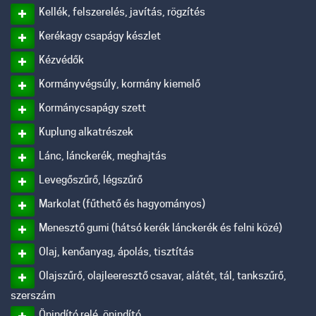
Kellék, felszerelés, javítás, rögzítés
Kerékagy csapágy készlet
Kézvédők
Kormányvégsúly, kormány kiemelő
Kormánycsapágy szett
Kuplung alkatrészek
Lánc, lánckerék, meghajtás
Levegőszűrő, légszűrő
Markolat (fűthető és hagyományos)
Menesztő gumi (hátsó kerék lánckerék és felni közé)
Olaj, kenőanyag, ápolás, tisztítás
Olajszűrő, olajleeresztő csavar, alátét, tál, tankszűrő,
szerszám
Önindító relé, önindító