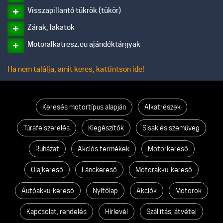
Visszapillantó tükrök (tükör)
Zárak, lakatok
Motoralkatresz.eu ajándéktárgyak
Ha nem találja, amit keres, kattintson ide!
Keresés motortípus alapján
Alkatrészek
Túrafelszerelés
Kiegészítők
Sisak és szemüveg
Ruházat
Akciós termékek
Motorkereső
Olajkereső
Lánckereső
Motorakku-kereső
Autóakku-kereső
Nyitólap
Akciók
Motorok
Kapcsolat, rendelés
Hírlevél
Szállítás, átvétel