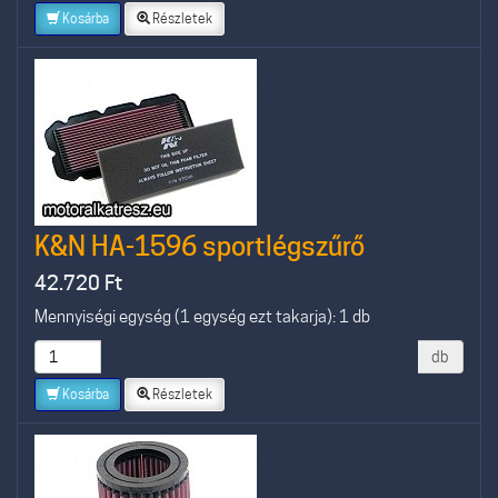
Kosárba
Részletek
K&N HA-1596 sportlégszűrő
42.720
Ft
Mennyiségi egység (1 egység ezt takarja): 1 db
db
Kosárba
Részletek