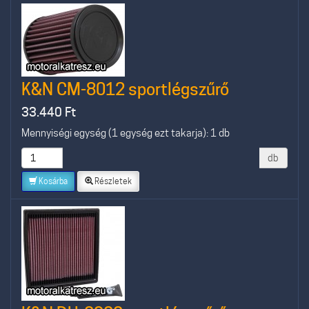
K&N CM-8012 sportlégszűrő
33.440
Ft
Mennyiségi egység (1 egység ezt takarja): 1 db
db
Kosárba
Részletek