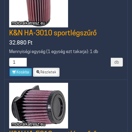
K&N HA-3010 sportlégszűrő
32.880
Ft
Mennyiségi egység (1 egység ezt takarja): 1 db
db
Kosárba
Részletek