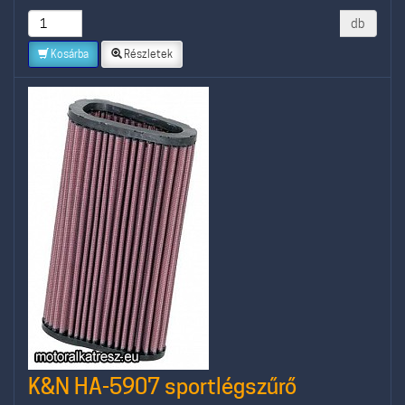
db
Kosárba
Részletek
K&N HA-5907 sportlégszűrő