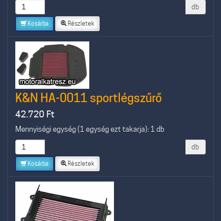
db
Kosárba
Részletek
K&N HA-0011 sportlégszűrő
42.720
Ft
Mennyiségi egység (1 egység ezt takarja): 1 db
db
Kosárba
Részletek