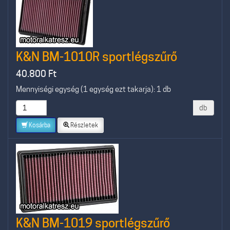
K&N BM-1010R sportlégszűrő
40.800
Ft
Mennyiségi egység (1 egység ezt takarja): 1 db
db
Kosárba
Részletek
K&N BM-1019 sportlégszűrő