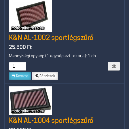
K&N AL-1002 sportlégszűrő
25.600
Ft
Mennyiségi egység (1 egység ezt takarja): 1 db
db
Kosárba
Részletek
K&N AL-1004 sportlégszűrő