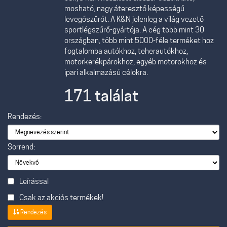
mosható, nagy áteresztő képességű
levegőszűrőt. A K&N jelenleg a világ vezető
sportlégszűrő-gyártója. A cég több mint 30
országban, több mint 5000-féle terméket hoz
fogtalomba autókhoz, teherautókhoz,
motorkerékpárokhoz, egyéb motorokhoz és
ipari alkalmazású célokra.
171 találat
Rendezés:
Sorrend:
Leírással
Csak az akciós termékek!
Rendezés