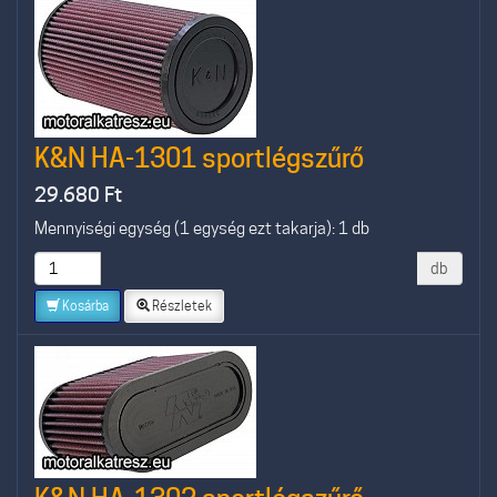
K&N HA-1301 sportlégszűrő
29.680
Ft
Mennyiségi egység (1 egység ezt takarja): 1 db
db
Kosárba
Részletek