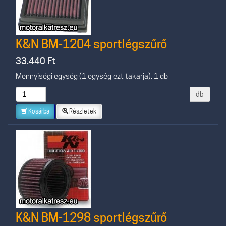
K&N BM-1204 sportlégszűrő
33.440
Ft
Mennyiségi egység (1 egység ezt takarja): 1 db
db
Kosárba
Részletek
K&N BM-1298 sportlégszűrő