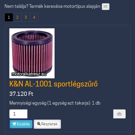
Nem találja? Termék keresése motortípus alapján:
itt
(current)
1
2
3
4
K&N AL-1001 sportlégszűrő
37.120
Ft
Mennyiségi egység (1 egység ezt takarja): 1 db
db
Kosárba
Részletek