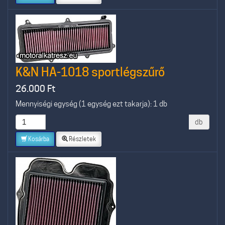
K&N HA-1018 sportlégszűrő
26.000
Ft
Mennyiségi egység (1 egység ezt takarja): 1 db
db
Kosárba
Részletek