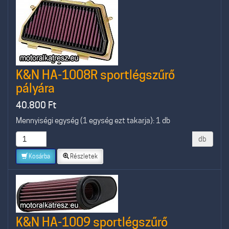
K&N HA-1008R sportlégszűrő
pályára
40.800
Ft
Mennyiségi egység (1 egység ezt takarja): 1 db
db
Kosárba
Részletek
K&N HA-1009 sportlégszűrő