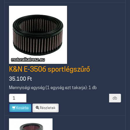
K&N E-3506 sportlégszűrő
35.100
Ft
Mennyiségi egység (1 egység ezt takarja): 1 db
db
Kosárba
Részletek