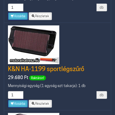
db
Kosárba
Részletek
K&N HA-1199 sportlégszűrő
29.680
Ft
Raktáron!
Mennyiségi egység (1 egység ezt takarja): 1 db
db
Kosárba
Részletek