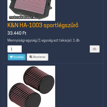
K&N HA-1003 sportlégszűrő
33.440
Ft
Mennyiségi egység (1 egység ezt takarja): 1 db
db
Kosárba
Részletek