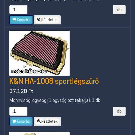
db
Kosárba
Részletek
K&N HA-1008 sportlégszűrő
37.120
Ft
Mennyiségi egység (1 egység ezt takarja): 1 db
db
Kosárba
Részletek