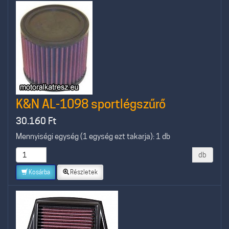
K&N AL-1098 sportlégszűrő
30.160
Ft
Mennyiségi egység (1 egység ezt takarja): 1 db
db
Kosárba
Részletek