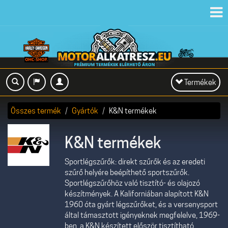
Toggl
navig
Toggle
Termékek
navigation
Összes termék
Gyártók
K&N termékek
K&N termékek
Sportlégszűrők: direkt szűrők és az eredeti
szűrő helyére beépíthető sportszűrők.
Sportlégszűrőhöz való tisztító- és olajozó
készítmények. A Kaliforniában alapított K&N
1960 óta gyárt légszűrőket, és a versenysport
által támasztott igényeknek megfelelve, 1969-
ben, a K&N készített először tisztítható,