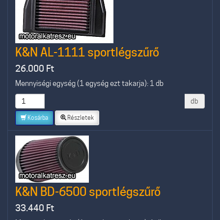
K&N AL-1111 sportlégszűrő
26.000
Ft
Mennyiségi egység (1 egység ezt takarja): 1 db
db
Kosárba
Részletek
K&N BD-6500 sportlégszűrő
33.440
Ft