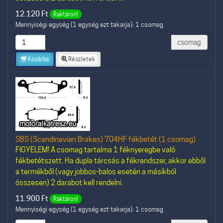
12.120
Ft
Raktáron!
Mennyiségi egység (1 egység ezt takarja): 1 csomag
csomag
Kosárba
Részletek
SBS (Scandinavian Brakes) 704HF fékbetét (1 csomag)
FIGYELEM! A csomag tartalma 1 féknyeregbe való
fékbetétszett. Ha dupla tárcsás a fékrendszer, akkor ebből
a termékből (vagy jobbos-balos esetén a másikból
összesen) 2 darabot kell rendelni.
11.900
Ft
Raktáron!
Mennyiségi egység (1 egység ezt takarja): 1 csomag