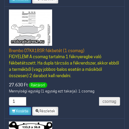
Brembo 07KA18SR fékbetét (1 csomag)
FIGYELEM! A csomag tartalma 1 féknyeregbe való
fékbetétszett. Ha dupla tárcsás a fékrendszer, akkor ebből
a termékből (vagy jobbos-balos esetén a másikból
összesen) 2 darabot kell rendelni.
27.630
Ft
Raktáron!
Mennyiségi egység (1 egység ezt takarja): 1 csomag
csomag
Kosárba
Részletek