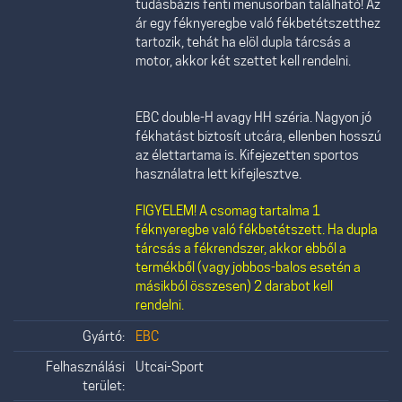
tudásbázis fenti menüsorban található! Az
ár egy féknyeregbe való fékbetétszetthez
tartozik, tehát ha elöl dupla tárcsás a
motor, akkor két szettet kell rendelni.
EBC double-H avagy HH széria. Nagyon jó
fékhatást biztosít utcára, ellenben hosszú
az élettartama is. Kifejezetten sportos
használatra lett kifejlesztve.
FIGYELEM! A csomag tartalma 1
féknyeregbe való fékbetétszett. Ha dupla
tárcsás a fékrendszer, akkor ebből a
termékből (vagy jobbos-balos esetén a
másikból összesen) 2 darabot kell
rendelni.
Gyártó:
EBC
Felhasználási
Utcai-Sport
terület: