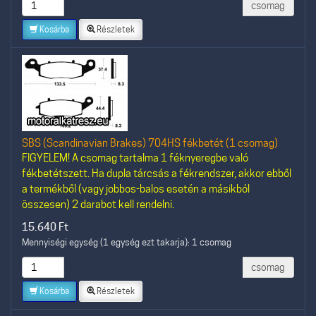
csomag
Kosárba
Részletek
SBS (Scandinavian Brakes) 704HS fékbetét (1 csomag)
FIGYELEM! A csomag tartalma 1 féknyeregbe való
fékbetétszett. Ha dupla tárcsás a fékrendszer, akkor ebből
a termékből (vagy jobbos-balos esetén a másikból
összesen) 2 darabot kell rendelni.
15.640
Ft
Mennyiségi egység (1 egység ezt takarja): 1 csomag
csomag
Kosárba
Részletek