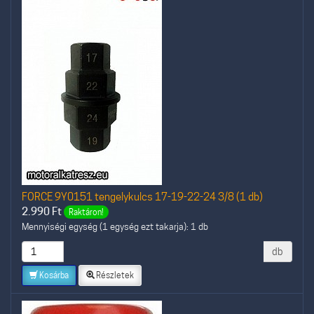
FORCE 9Y0151 tengelykulcs 17-19-22-24 3/8 (1 db)
2.990
Ft
Raktáron!
Mennyiségi egység (1 egység ezt takarja): 1 db
db
Kosárba
Részletek