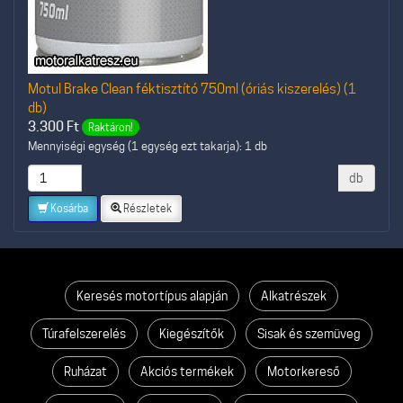
Motul Brake Clean féktisztító 750ml (óriás kiszerelés) (1
db)
3.300
Ft
Raktáron!
Mennyiségi egység (1 egység ezt takarja): 1 db
db
Kosárba
Részletek
Keresés motortípus alapján
Alkatrészek
Túrafelszerelés
Kiegészítők
Sisak és szemüveg
Ruházat
Akciós termékek
Motorkereső