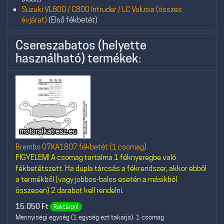
Suzuki VL800 / C800 Intruder / LC Volusia (összes
évjárat)
(Első fékbetét)
Csereszabatos (helyette
használható) termékek:
Brembo 07KA1807 fékbetét (1 csomag)
FIGYELEM! A csomag tartalma 1 féknyeregbe való
fékbetétszett. Ha dupla tárcsás a fékrendszer, akkor ebből
a termékből (vagy jobbos-balos esetén a másikból
összesen) 2 darabot kell rendelni.
15.050
Ft
Raktáron!
Mennyiségi egység (1 egység ezt takarja): 1 csomag