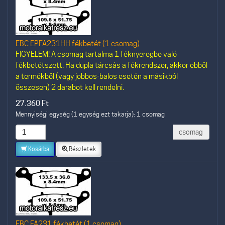
EBC EPFA231HH fékbetét (1 csomag)
FIGYELEM! A csomag tartalma 1 féknyeregbe való
fékbetétszett. Ha dupla tárcsás a fékrendszer, akkor ebből
a termékből (vagy jobbos-balos esetén a másikból
összesen) 2 darabot kell rendelni.
27.360
Ft
Mennyiségi egység (1 egység ezt takarja): 1 csomag
csomag
Kosárba
Részletek
EBC FA231 fékbetét (1 csomag)