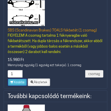
SBS (Scandinavian Brakes) 704LS fékbetét (1 csomag)
FIGYELEM! A csomag tartalma 1 féknyeregbe való
fékbetétszett. Ha dupla tárcsás a fékrendszer, akkor ebből
a termékből (vagy jobbos-balos esetén a másikból
összesen) 2 darabot kell rendelni.
15.980
Ft
Mennyiségi egység (1 egység ezt takarja): 1 csomag
csomag
Kosárba
Részletek
További kapcsolódó termékeink: