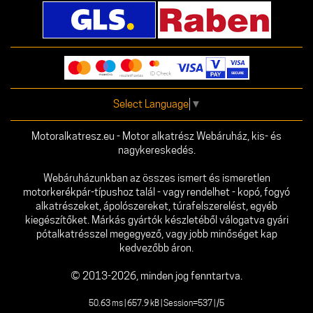
Select Language
▼
Motoralkatresz.eu - Motor alkatrész Webáruház, kis- és
nagykereskedés.
Webáruházunkban az összes ismert és ismeretlen
motorkerékpár-típushoz talál - vagy rendelhet - kopó, fogyó
alkatrészeket, ápolószereket, túrafelszerelést, egyéb
kiegészítőket. Márkás gyártók készletéből válogatva gyári
pótalkatrésszel megegyező, vagy jobb minőséget kap
kedvezőbb áron.
© 2013-2026, minden jog fenntartva.
50.63 ms | 657.9 kB | Session=537 | /5