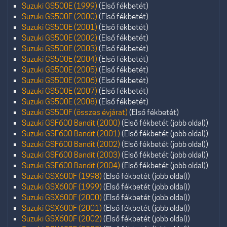
Suzuki GS500E (1999)
(Első fékbetét)
Suzuki GS500E (2000)
(Első fékbetét)
Suzuki GS500E (2001)
(Első fékbetét)
Suzuki GS500E (2002)
(Első fékbetét)
Suzuki GS500E (2003)
(Első fékbetét)
Suzuki GS500E (2004)
(Első fékbetét)
Suzuki GS500E (2005)
(Első fékbetét)
Suzuki GS500E (2006)
(Első fékbetét)
Suzuki GS500E (2007)
(Első fékbetét)
Suzuki GS500E (2008)
(Első fékbetét)
Suzuki GS500F (összes évjárat)
(Első fékbetét)
Suzuki GSF600 Bandit (2000)
(Első fékbetét (jobb oldal))
Suzuki GSF600 Bandit (2001)
(Első fékbetét (jobb oldal))
Suzuki GSF600 Bandit (2002)
(Első fékbetét (jobb oldal))
Suzuki GSF600 Bandit (2003)
(Első fékbetét (jobb oldal))
Suzuki GSF600 Bandit (2004)
(Első fékbetét (jobb oldal))
Suzuki GSX600F (1998)
(Első fékbetét (jobb oldal))
Suzuki GSX600F (1999)
(Első fékbetét (jobb oldal))
Suzuki GSX600F (2000)
(Első fékbetét (jobb oldal))
Suzuki GSX600F (2001)
(Első fékbetét (jobb oldal))
Suzuki GSX600F (2002)
(Első fékbetét (jobb oldal))