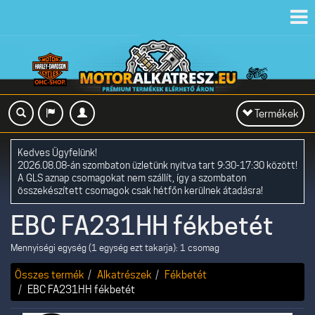
Toggl
navig
Toggle
Termékek
navigation
Kedves Ügyfelünk!
2026.08.08-án szombaton üzletünk nyitva tart 9:30-17:30 között!
A GLS aznap csomagokat nem szállít, így a szombaton
összekészített csomagok csak hétfőn kerülnek átadásra!
EBC FA231HH fékbetét
Mennyiségi egység (1 egység ezt takarja): 1 csomag
Összes termék
Alkatrészek
Fékbetét
EBC FA231HH fékbetét