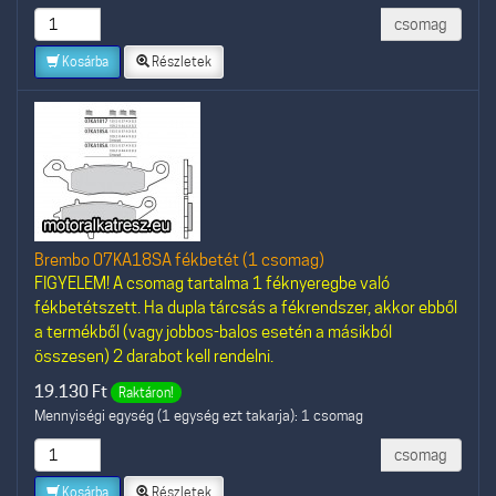
csomag
Kosárba
Részletek
Brembo 07KA18SA fékbetét (1 csomag)
FIGYELEM! A csomag tartalma 1 féknyeregbe való
fékbetétszett. Ha dupla tárcsás a fékrendszer, akkor ebből
a termékből (vagy jobbos-balos esetén a másikból
összesen) 2 darabot kell rendelni.
19.130
Ft
Raktáron!
Mennyiségi egység (1 egység ezt takarja): 1 csomag
csomag
Kosárba
Részletek