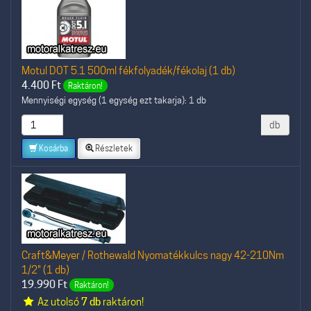
Motul DOT 5.1 500ml fékfolyadék/fékolaj (1 db)
4.400
Ft
Raktáron!
Mennyiségi egység (1 egység ezt takarja): 1 db
db
Kosárba
Részletek
Craft&Meyer / Rothewald Nyomatékkulcs nagy 42-210Nm
1/2" (1 db)
19.990
Ft
Raktáron!
Az utolsó
7 db
raktáron!