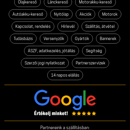
Olajkereső
Lánckereső
Motorakku-kereső
Autóakku-kereső
Nyitólap
Akciók
Motorok
Kapcsolat, rendelés
Hírlevél
Szállítás, átvétel
Tudásbázis
Versenyzők
Gyártók
Bannerek
ÁSZF, adatkezelés, jótállás
Segítség
Szerzői jogi nyilatkozat
Partnerszervizek
14 napos elállás
Partnereink a szállításban: