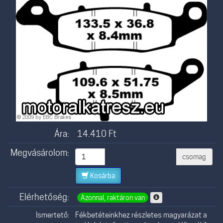
Ára:
14.410
Ft
Megvásárolom:
csomag
Kosárba
Elérhetőség:
Azonnal, raktáron van
Ismertető:
Fékbetéteinkhez részletes magyarázat a