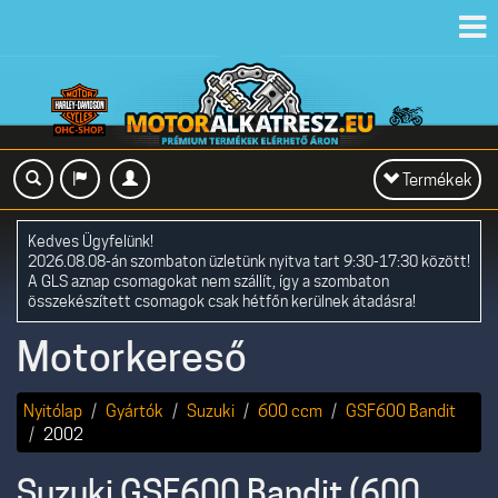
Toggl
navig
Toggle
Termékek
navigation
Kedves Ügyfelünk!
2026.08.08-án szombaton üzletünk nyitva tart 9:30-17:30 között!
A GLS aznap csomagokat nem szállít, így a szombaton
összekészített csomagok csak hétfőn kerülnek átadásra!
Motorkereső
Nyitólap
Gyártók
Suzuki
600 ccm
GSF600 Bandit
2002
Suzuki GSF600 Bandit (600