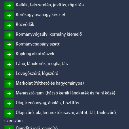
Kellék, felszerelés, javítás, rögzítés
Kerékagy csapágy készlet
Kézvédők
Kormányvégsúly, kormány kiemelő
Kormánycsapágy szett
Kuplung alkatrészek
Lánc, lánckerék, meghajtás
Levegőszűrő, légszűrő
Markolat (fűthető és hagyományos)
Menesztő gumi (hátsó kerék lánckerék és felni közé)
Olaj, kenőanyag, ápolás, tisztítás
Olajszűrő, olajleeresztő csavar, alátét, tál, tankszűrő,
szerszám
Önindító relé, önindító