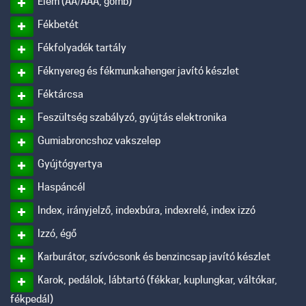
Elem (AA/AAA, gomb)
Fékbetét
Fékfolyadék tartály
Féknyereg és fékmunkahenger javító készlet
Féktárcsa
Feszültség szabályzó, gyújtás elektronika
Gumiabroncshoz vakszelep
Gyújtógyertya
Haspáncél
Index, irányjelző, indexbúra, indexrelé, index izzó
Izzó, égő
Karburátor, szívócsonk és benzincsap javító készlet
Karok, pedálok, lábtartó (fékkar, kuplungkar, váltókar,
fékpedál)