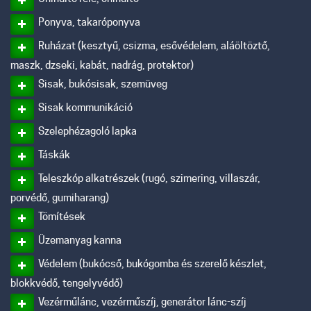
Ponyva, takaróponyva
Ruházat (kesztyű, csizma, esővédelem, aláöltöztő,
maszk, dzseki, kabát, nadrág, protektor)
Sisak, bukósisak, szemüveg
Sisak kommunikáció
Szelephézagoló lapka
Táskák
Teleszkóp alkatrészek (rugó, szimering, villaszár,
porvédő, gumiharang)
Tömítések
Üzemanyag kanna
Védelem (bukócső, bukógomba és szerelő készlet,
blokkvédő, tengelyvédő)
Vezérműlánc, vezérműszíj, generátor lánc-szíj