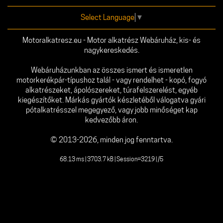
Select Language
▼
Motoralkatresz.eu - Motor alkatrész Webáruház, kis- és
nagykereskedés.
Webáruházunkban az összes ismert és ismeretlen
motorkerékpár-típushoz talál - vagy rendelhet - kopó, fogyó
alkatrészeket, ápolószereket, túrafelszerelést, egyéb
kiegészítőket. Márkás gyártók készletéből válogatva gyári
pótalkatrésszel megegyező, vagy jobb minőséget kap
kedvezőbb áron.
© 2013-2026, minden jog fenntartva.
68.13 ms | 3703.7 kB | Session=3219 | /5