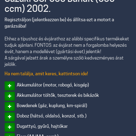
ccm) 2002.
Regisztráljon (jelentkezzen be) és állítsa ezt a motort a
garázsába!
Ehhez a típushoz és évjárathoz az alábbi specifikus termékeket
tudjuk ajánlani. FONTOS: az évjárat nem a forgalomba helyezés
évét, hanem a modellévet (gyártási évet) jelentik!
A sárgával jelzett árak a személyre szóló kedvezményes árat
jelölik.
Ha nem találja, amit keres, kattintson ide!
Akkumulátor (motor, robogó, kisgép)
Akkumulátor töltők, teszterek és bikázók
Bowdenek (gáz, kuplung, km-spirál)
Doboz (hátsó, oldalsó, konzol, stb.)
Dugattyú, gyűrű, hajtókar