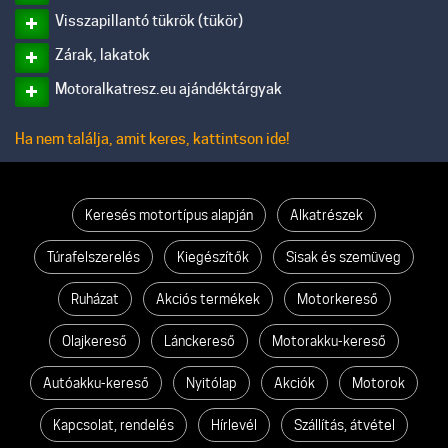
Visszapillantó tükrök (tükör)
Zárak, lakatok
Motoralkatresz.eu ajándéktárgyak
Ha nem találja, amit keres, kattintson ide!
Keresés motortípus alapján
Alkatrészek
Túrafelszerelés
Kiegészítők
Sisak és szemüveg
Ruházat
Akciós termékek
Motorkereső
Olajkereső
Lánckereső
Motorakku-kereső
Autóakku-kereső
Nyitólap
Akciók
Motorok
Kapcsolat, rendelés
Hírlevél
Szállítás, átvétel