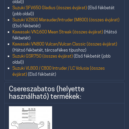
oldal))
Suzuki SFV650 Gladius (összes évjárat)
(Első fékbetét
(jobb oldal))
Suzuki VZ800 Marauder/Intruder (M800) (összes évjárat)
(Első fékbetét)
Kawasaki VN1600 Mean Streak (összes évjárat)
(Hátsó
fékbetét)
Kawasaki VN800 Vulcan/Vulcan Classic (összes évjárat)
(Hátsó fékbetét, tárcsafékes típushoz)
Suzuki GSR750 (összes évjárat)
(Első fékbetét (jobb
oldal))
Suzuki VL800 / C800 Intruder / LC Volusia (összes
évjárat)
(Első fékbetét)
Csereszabatos (helyette
használható) termékek: