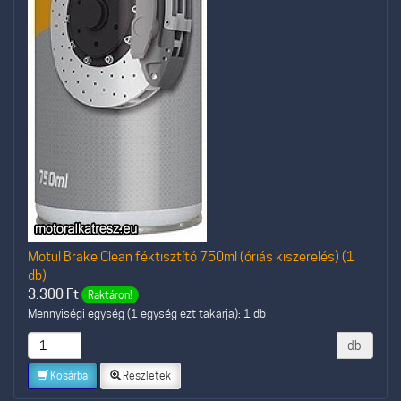
Motul Brake Clean féktisztító 750ml (óriás kiszerelés) (1
db)
3.300
Ft
Raktáron!
Mennyiségi egység (1 egység ezt takarja): 1 db
db
Kosárba
Részletek