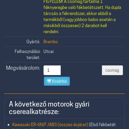
FIGYELEM! A csomag tartalma 1
féknyeregbe való fékbetétszett. Ha dupla
tárcsás a fékrendszer, akkor ebből a
termékből (vagy jobbos-balos esetén a
másikból összesen) 2 darabot kell
rendelni.
Gyártó:
Brembo
Felhasználási
Utcai
terület:
Megvásárolom:
csomag
Kosárba
A következő motorok gyári
cserealkatrésze:
Kawasaki ER-6N/F /ABS (összes évjárat)
(Első fékbetét