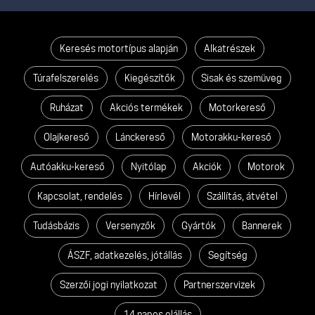
Keresés motortípus alapján
Alkatrészek
Túrafelszerelés
Kiegészítők
Sisak és szemüveg
Ruházat
Akciós termékek
Motorkereső
Olajkereső
Lánckereső
Motorakku-kereső
Autóakku-kereső
Nyitólap
Akciók
Motorok
Kapcsolat, rendelés
Hírlevél
Szállítás, átvétel
Tudásbázis
Versenyzők
Gyártók
Bannerek
ÁSZF, adatkezelés, jótállás
Segítség
Szerzői jogi nyilatkozat
Partnerszervizek
14 napos elállás