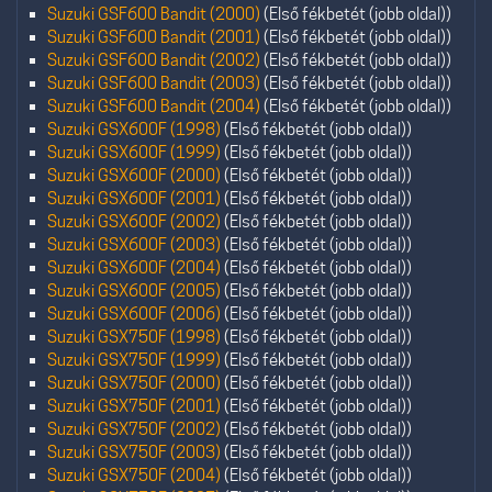
Suzuki GSF600 Bandit (2000)
(Első fékbetét (jobb oldal))
Suzuki GSF600 Bandit (2001)
(Első fékbetét (jobb oldal))
Suzuki GSF600 Bandit (2002)
(Első fékbetét (jobb oldal))
Suzuki GSF600 Bandit (2003)
(Első fékbetét (jobb oldal))
Suzuki GSF600 Bandit (2004)
(Első fékbetét (jobb oldal))
Suzuki GSX600F (1998)
(Első fékbetét (jobb oldal))
Suzuki GSX600F (1999)
(Első fékbetét (jobb oldal))
Suzuki GSX600F (2000)
(Első fékbetét (jobb oldal))
Suzuki GSX600F (2001)
(Első fékbetét (jobb oldal))
Suzuki GSX600F (2002)
(Első fékbetét (jobb oldal))
Suzuki GSX600F (2003)
(Első fékbetét (jobb oldal))
Suzuki GSX600F (2004)
(Első fékbetét (jobb oldal))
Suzuki GSX600F (2005)
(Első fékbetét (jobb oldal))
Suzuki GSX600F (2006)
(Első fékbetét (jobb oldal))
Suzuki GSX750F (1998)
(Első fékbetét (jobb oldal))
Suzuki GSX750F (1999)
(Első fékbetét (jobb oldal))
Suzuki GSX750F (2000)
(Első fékbetét (jobb oldal))
Suzuki GSX750F (2001)
(Első fékbetét (jobb oldal))
Suzuki GSX750F (2002)
(Első fékbetét (jobb oldal))
Suzuki GSX750F (2003)
(Első fékbetét (jobb oldal))
Suzuki GSX750F (2004)
(Első fékbetét (jobb oldal))