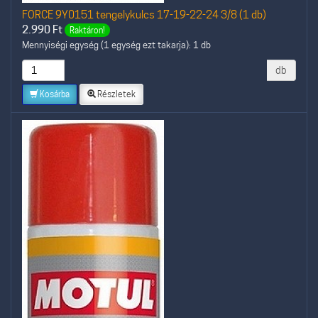
FORCE 9Y0151 tengelykulcs 17-19-22-24 3/8 (1 db)
2.990
Ft
Raktáron!
Mennyiségi egység (1 egység ezt takarja): 1 db
db
Kosárba
Részletek