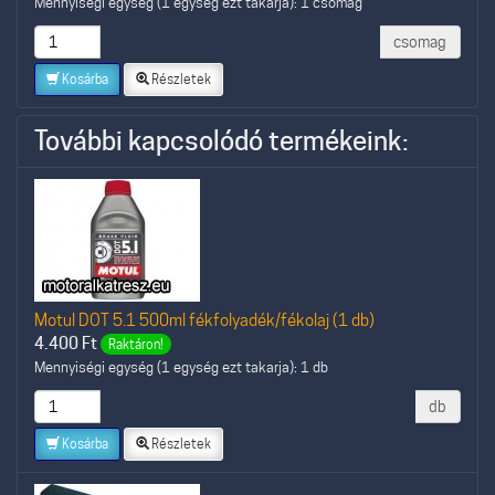
Mennyiségi egység (1 egység ezt takarja): 1 csomag
csomag
Kosárba
Részletek
További kapcsolódó termékeink:
Motul DOT 5.1 500ml fékfolyadék/fékolaj (1 db)
4.400
Ft
Raktáron!
Mennyiségi egység (1 egység ezt takarja): 1 db
db
Kosárba
Részletek