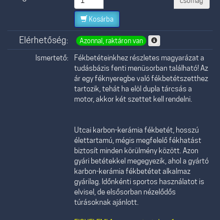
csomag
Kosárba
Elérhetőség:
Azonnal, raktáron van
Ismertető:
Fékbetéteinkhez részletes magyarázat a
tudásbázis fenti menüsorban található! Az
ár egy féknyeregbe való fékbetétszetthez
tartozik, tehát ha elöl dupla tárcsás a
motor, akkor két szettet kell rendelni.
Utcai karbon-kerámia fékbetét, hosszú
élettartamú, mégis megfelelő fékhatást
biztosít minden körülmény között. Azon
gyári betétekkel megegyezik, ahol a gyártó
karbon-kerámia fékbetétet alkalmaz
gyárilag. Időnkénti sportos használatot is
elvisel, de elsősorban nézelődős
túrásoknak ajánlott.