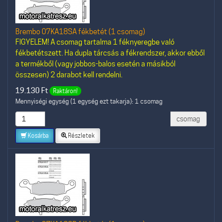
Brembo 07KA18SA fékbetét (1 csomag)
FIGYELEM! A csomag tartalma 1 féknyeregbe való
fékbetétszett. Ha dupla tárcsás a fékrendszer, akkor ebből
a termékből (vagy jobbos-balos esetén a másikból
összesen) 2 darabot kell rendelni.
19.130
Ft
Raktáron!
Mennyiségi egység (1 egység ezt takarja): 1 csomag
csomag
Kosárba
Részletek