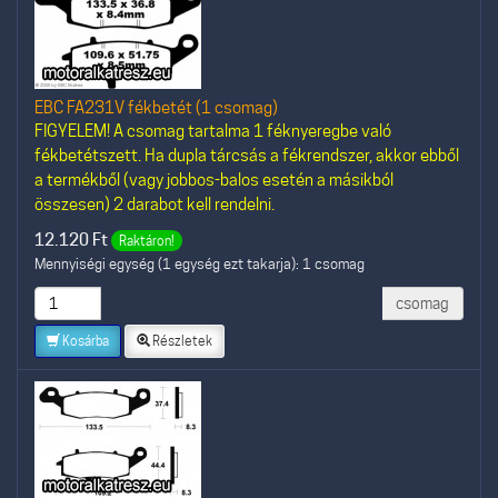
EBC FA231V fékbetét (1 csomag)
FIGYELEM! A csomag tartalma 1 féknyeregbe való
fékbetétszett. Ha dupla tárcsás a fékrendszer, akkor ebből
a termékből (vagy jobbos-balos esetén a másikból
összesen) 2 darabot kell rendelni.
12.120
Ft
Raktáron!
Mennyiségi egység (1 egység ezt takarja): 1 csomag
csomag
Kosárba
Részletek