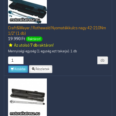
Craft&Meyer / Rothewald Nyomatékkulcs nagy 42-210Nm
1/2" (1 db)
19.990
Ft
Raktáron!
Az utolsó
7 db
raktáron!
Mennyiségi egység (1 egység ezt takarja): 1 db
db
Kosárba
Részletek