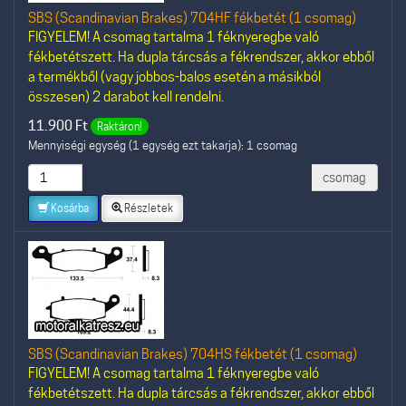
SBS (Scandinavian Brakes) 704HF fékbetét (1 csomag)
FIGYELEM! A csomag tartalma 1 féknyeregbe való
fékbetétszett. Ha dupla tárcsás a fékrendszer, akkor ebből
a termékből (vagy jobbos-balos esetén a másikból
összesen) 2 darabot kell rendelni.
11.900
Ft
Raktáron!
Mennyiségi egység (1 egység ezt takarja): 1 csomag
csomag
Kosárba
Részletek
SBS (Scandinavian Brakes) 704HS fékbetét (1 csomag)
FIGYELEM! A csomag tartalma 1 féknyeregbe való
fékbetétszett. Ha dupla tárcsás a fékrendszer, akkor ebből