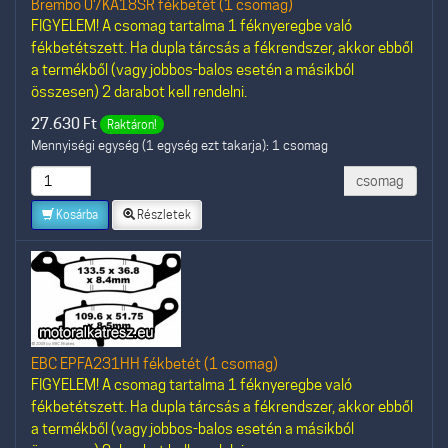
Brembo 07KA18SR fékbetét (1 csomag)
FIGYELEM! A csomag tartalma 1 féknyeregbe való
fékbetétszett. Ha dupla tárcsás a fékrendszer, akkor ebből
a termékből (vagy jobbos-balos esetén a másikból
összesen) 2 darabot kell rendelni.
27.630
Ft
Raktáron!
Mennyiségi egység (1 egység ezt takarja): 1 csomag
csomag
Kosárba
Részletek
EBC EPFA231HH fékbetét (1 csomag)
FIGYELEM! A csomag tartalma 1 féknyeregbe való
fékbetétszett. Ha dupla tárcsás a fékrendszer, akkor ebből
a termékből (vagy jobbos-balos esetén a másikból