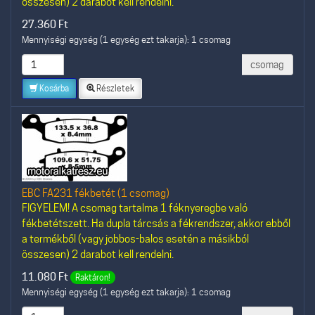
összesen) 2 darabot kell rendelni.
27.360
Ft
Mennyiségi egység (1 egység ezt takarja): 1 csomag
csomag
Kosárba
Részletek
EBC FA231 fékbetét (1 csomag)
FIGYELEM! A csomag tartalma 1 féknyeregbe való
fékbetétszett. Ha dupla tárcsás a fékrendszer, akkor ebből
a termékből (vagy jobbos-balos esetén a másikból
összesen) 2 darabot kell rendelni.
11.080
Ft
Raktáron!
Mennyiségi egység (1 egység ezt takarja): 1 csomag