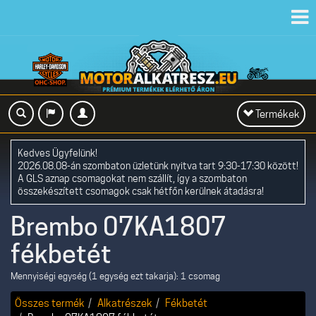
Toggl
navig
Toggle
Termékek
navigation
Kedves Ügyfelünk!
2026.08.08-án szombaton üzletünk nyitva tart 9:30-17:30 között!
A GLS aznap csomagokat nem szállít, így a szombaton
összekészített csomagok csak hétfőn kerülnek átadásra!
Brembo 07KA1807
fékbetét
Mennyiségi egység (1 egység ezt takarja): 1 csomag
Összes termék
Alkatrészek
Fékbetét