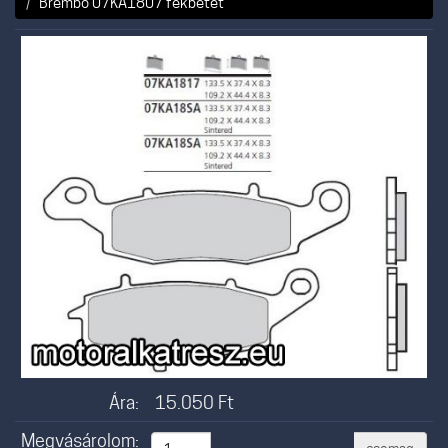
Brembo 07KA1807 fékbetét
Ára:
15.050
Ft
Megvásárolom: