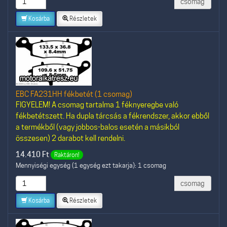
csomag
Kosárba
Részletek
EBC FA231HH fékbetét (1 csomag)
FIGYELEM! A csomag tartalma 1 féknyeregbe való
fékbetétszett. Ha dupla tárcsás a fékrendszer, akkor ebből
a termékből (vagy jobbos-balos esetén a másikból
összesen) 2 darabot kell rendelni.
14.410
Ft
Raktáron!
Mennyiségi egység (1 egység ezt takarja): 1 csomag
csomag
Kosárba
Részletek