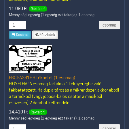
11.080
Ft
Raktáron!
Mennyiségi egység (1 egység ezt takarja): 1 csomag
csomag
Kosárba
Részletek
EBC FA231HH fékbetét (1 csomag)
FIGYELEM! A csomag tartalma 1 féknyeregbe való
fékbetétszett. Ha dupla tárcsás a fékrendszer, akkor ebből
a termékből (vagy jobbos-balos esetén a másikból
összesen) 2 darabot kell rendelni.
14.410
Ft
Raktáron!
Mennyiségi egység (1 egység ezt takarja): 1 csomag
csomag