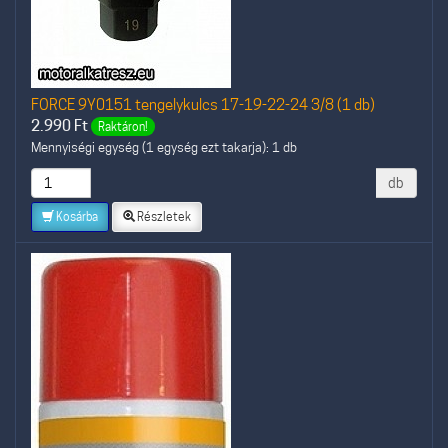
FORCE 9Y0151 tengelykulcs 17-19-22-24 3/8 (1 db)
2.990
Ft
Raktáron!
Mennyiségi egység (1 egység ezt takarja): 1 db
db
Kosárba
Részletek