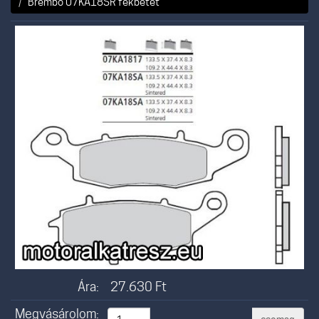
Brembo 07KA18SR fékbetét
Ára:
27.630
Ft
Megvásárolom: