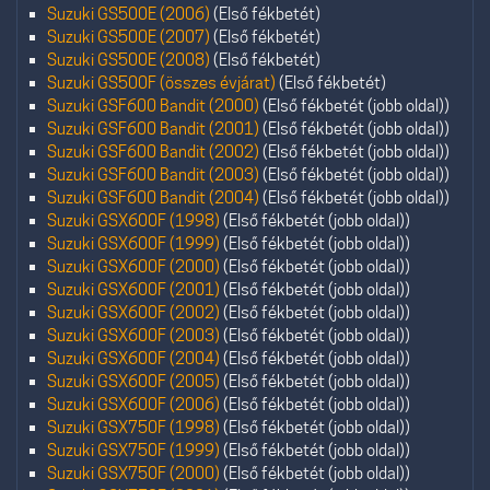
Suzuki GS500E (2006)
(Első fékbetét)
Suzuki GS500E (2007)
(Első fékbetét)
Suzuki GS500E (2008)
(Első fékbetét)
Suzuki GS500F (összes évjárat)
(Első fékbetét)
Suzuki GSF600 Bandit (2000)
(Első fékbetét (jobb oldal))
Suzuki GSF600 Bandit (2001)
(Első fékbetét (jobb oldal))
Suzuki GSF600 Bandit (2002)
(Első fékbetét (jobb oldal))
Suzuki GSF600 Bandit (2003)
(Első fékbetét (jobb oldal))
Suzuki GSF600 Bandit (2004)
(Első fékbetét (jobb oldal))
Suzuki GSX600F (1998)
(Első fékbetét (jobb oldal))
Suzuki GSX600F (1999)
(Első fékbetét (jobb oldal))
Suzuki GSX600F (2000)
(Első fékbetét (jobb oldal))
Suzuki GSX600F (2001)
(Első fékbetét (jobb oldal))
Suzuki GSX600F (2002)
(Első fékbetét (jobb oldal))
Suzuki GSX600F (2003)
(Első fékbetét (jobb oldal))
Suzuki GSX600F (2004)
(Első fékbetét (jobb oldal))
Suzuki GSX600F (2005)
(Első fékbetét (jobb oldal))
Suzuki GSX600F (2006)
(Első fékbetét (jobb oldal))
Suzuki GSX750F (1998)
(Első fékbetét (jobb oldal))
Suzuki GSX750F (1999)
(Első fékbetét (jobb oldal))
Suzuki GSX750F (2000)
(Első fékbetét (jobb oldal))