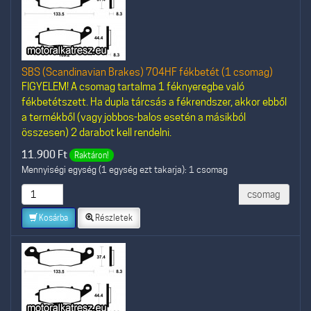
SBS (Scandinavian Brakes) 704HF fékbetét (1 csomag)
FIGYELEM! A csomag tartalma 1 féknyeregbe való
fékbetétszett. Ha dupla tárcsás a fékrendszer, akkor ebből
a termékből (vagy jobbos-balos esetén a másikból
összesen) 2 darabot kell rendelni.
11.900
Ft
Raktáron!
Mennyiségi egység (1 egység ezt takarja): 1 csomag
csomag
Kosárba
Részletek