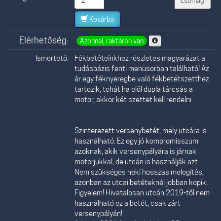
csomag
Kosárba
Elérhetőség:
Azonnal, raktáron van
Ismertető:
Fékbetéteinkhez részletes magyarázat a
tudásbázis fenti menüsorban található! Az
ár egy féknyeregbe való fékbetétszetthez
tartozik, tehát ha elöl dupla tárcsás a
motor, akkor két szettet kell rendelni.
Szinterezett versenybetét, mely utcára is
használható. Ez egy jó kompromisszum
azoknak, akik versenypályára is járnak
motorjukkal, de utcán is használják azt.
Nem szükséges neki hosszas melegítés,
azonban az utcai betéteknél jobban kopik.
Figyelem! Hivatalosan utcán 2019-től nem
használható ez a betét, csak zárt
versenypályán!