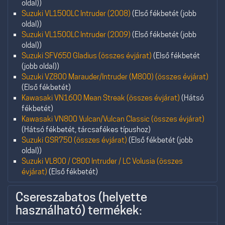
oldal))
Suzuki VL1500LC Intruder (2008)
(Első fékbetét (jobb
oldal))
Suzuki VL1500LC Intruder (2009)
(Első fékbetét (jobb
oldal))
Suzuki SFV650 Gladius (összes évjárat)
(Első fékbetét
(jobb oldal))
Suzuki VZ800 Marauder/Intruder (M800) (összes évjárat)
(Első fékbetét)
Kawasaki VN1600 Mean Streak (összes évjárat)
(Hátsó
fékbetét)
Kawasaki VN800 Vulcan/Vulcan Classic (összes évjárat)
(Hátsó fékbetét, tárcsafékes típushoz)
Suzuki GSR750 (összes évjárat)
(Első fékbetét (jobb
oldal))
Suzuki VL800 / C800 Intruder / LC Volusia (összes
évjárat)
(Első fékbetét)
Csereszabatos (helyette
használható) termékek: