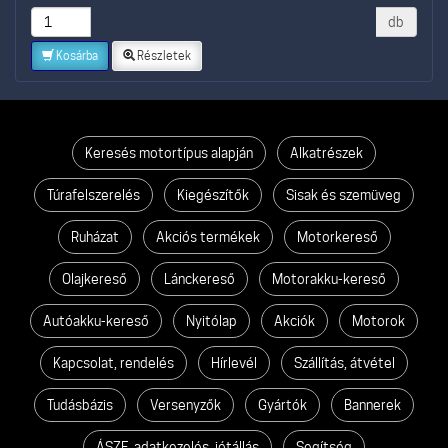
db
Kosárba
Részletek
Keresés motortípus alapján
Alkatrészek
Túrafelszerelés
Kiegészítők
Sisak és szemüveg
Ruházat
Akciós termékek
Motorkereső
Olajkereső
Lánckereső
Motorakku-kereső
Autóakku-kereső
Nyitólap
Akciók
Motorok
Kapcsolat, rendelés
Hírlevél
Szállítás, átvétel
Tudásbázis
Versenyzők
Gyártók
Bannerek
ÁSZF, adatkezelés, jótállás
Segítség