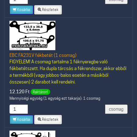
Kosárba
Részletek
EBC FA231V fékbetét (1 csomag)
FIGYELEM! A csomag tartalma 1 féknyeregbe való
fékbetétszett. Ha dupla tárcsás a fékrendszer, akkor ebből
a termékből (vagy jobbos-balos esetén a másikból
összesen) 2 darabot kell rendelni.
12.120
Ft
Raktáron!
Mennyiségi egység (1 egység ezt takarja): 1 csomag
csomag
Kosárba
Részletek