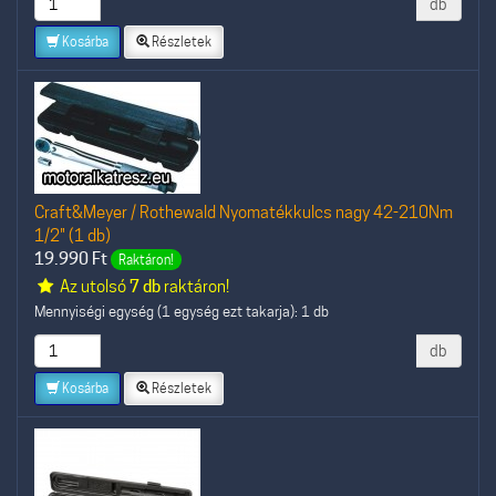
db
Kosárba
Részletek
Craft&Meyer / Rothewald Nyomatékkulcs nagy 42-210Nm
1/2" (1 db)
19.990
Ft
Raktáron!
Az utolsó
7 db
raktáron!
Mennyiségi egység (1 egység ezt takarja): 1 db
db
Kosárba
Részletek