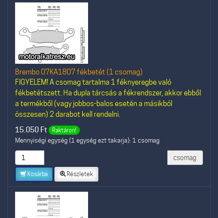
Brembo 07KA1807 fékbetét (1 csomag)
FIGYELEM! A csomag tartalma 1 féknyeregbe való
fékbetétszett. Ha dupla tárcsás a fékrendszer, akkor ebből
a termékből (vagy jobbos-balos esetén a másikból
összesen) 2 darabot kell rendelni.
15.050
Ft
Raktáron!
Mennyiségi egység (1 egység ezt takarja): 1 csomag
csomag
Kosárba
Részletek