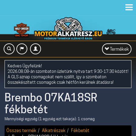
Toggl
navig
Toggle
Termékek
navigation
Kedves Ügyfelünk!
2026.08.08-án szombaton üzletünk nyitva tart 9:30-17:30 között!
A GLS aznap csomagokat nem szállít, így a szombaton
összekészített csomagok csak hétfőn kerülnek átadásra!
Brembo 07KA18SR
fékbetét
Mennyiségi egység (1 egység ezt takarja): 1 csomag
Összes termék
Alkatrészek
Fékbetét