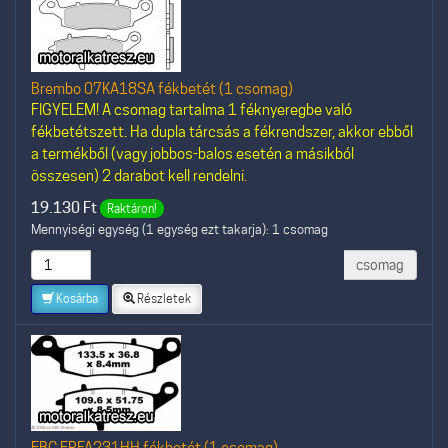
Brembo 07KA18SA fékbetét (1 csomag)
FIGYELEM! A csomag tartalma 1 féknyeregbe való
fékbetétszett. Ha dupla tárcsás a fékrendszer, akkor ebből
a termékből (vagy jobbos-balos esetén a másikból
összesen) 2 darabot kell rendelni.
19.130
Ft
Raktáron!
Mennyiségi egység (1 egység ezt takarja): 1 csomag
csomag
Kosárba
Részletek
EBC EPFA231HH fékbetét (1 csomag)