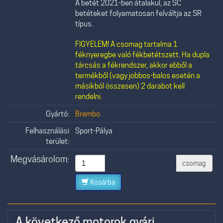
A betét 2021-ben átalakul, az SC
betéteket folyamatosan felváltja az SR
típus.
FIGYELEM! A csomag tartalma 1
féknyeregbe való fékbetétszett. Ha dupla
tárcsás a fékrendszer, akkor ebből a
termékből (vagy jobbos-balos esetén a
másikból összesen) 2 darabot kell
rendelni.
Gyártó:
Brembo
Felhasználási
Sport-Pálya
terület:
Megvásárolom:
csomag
Kosárba
A következő motorok gyári