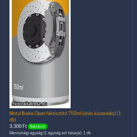
Motul Brake Clean féktisztító 750ml (óriás kiszerelés) (1
db)
3.300
Ft
Raktáron!
Mennyiségi egység (1 egység ezt takarja): 1 db