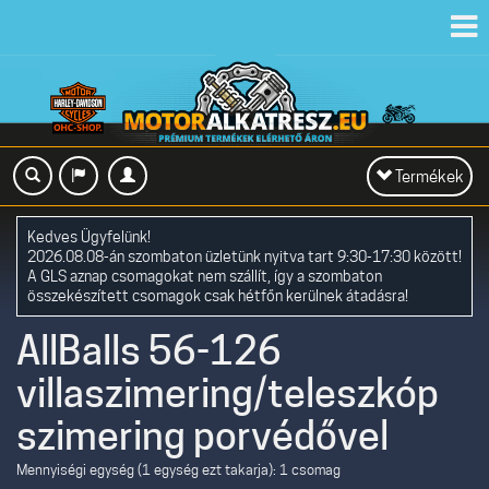
Toggl
navig
Toggle
Termékek
navigation
Kedves Ügyfelünk!
2026.08.08-án szombaton üzletünk nyitva tart 9:30-17:30 között!
A GLS aznap csomagokat nem szállít, így a szombaton
összekészített csomagok csak hétfőn kerülnek átadásra!
AllBalls 56-126
villaszimering/teleszkóp
szimering porvédővel
Mennyiségi egység (1 egység ezt takarja): 1 csomag