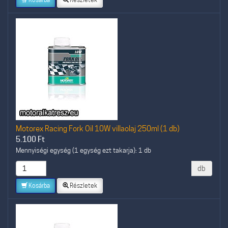
Motorex Racing Fork Oil 10W villaolaj 250ml (1 db)
5.100
Ft
Mennyiségi egység (1 egység ezt takarja): 1 db
db
Kosárba
Részletek