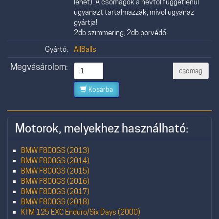
lehet). A csomagok a névtől függetlenül
ugyanazt tartalmazzák, mivel ugyanaz
gyártja!
2db szimmering, 2db porvédő.
Gyártó:
AllBalls
Megvásárolom:
csomag
Kosárba
Motorok, melyekhez használható:
BMW F800GS (2013)
BMW F800GS (2014)
BMW F800GS (2015)
BMW F800GS (2016)
BMW F800GS (2017)
BMW F800GS (2018)
KTM 125 EXC Enduro/Six Days (2000)