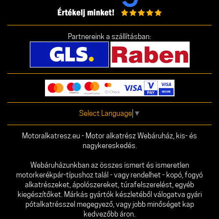
Partnereink a szállításban:
Select Language
▼
Motoralkatresz.eu - Motor alkatrész Webáruház, kis- és
nagykereskedés.
Webáruházunkban az összes ismert és ismeretlen
motorkerékpár-típushoz talál - vagy rendelhet - kopó, fogyó
alkatrészeket, ápolószereket, túrafelszerelést, egyéb
kiegészítőket. Márkás gyártók készletéből válogatva gyári
pótalkatrésszel megegyező, vagy jobb minőséget kap
kedvezőbb áron.