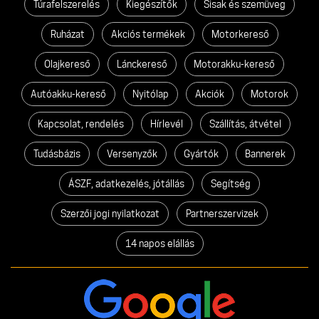
Túrafelszerelés
Kiegészítők
Sisak és szemüveg
Ruházat
Akciós termékek
Motorkereső
Olajkereső
Lánckereső
Motorakku-kereső
Autóakku-kereső
Nyitólap
Akciók
Motorok
Kapcsolat, rendelés
Hírlevél
Szállítás, átvétel
Tudásbázis
Versenyzők
Gyártók
Bannerek
ÁSZF, adatkezelés, jótállás
Segítség
Szerzői jogi nyilatkozat
Partnerszervizek
14 napos elállás