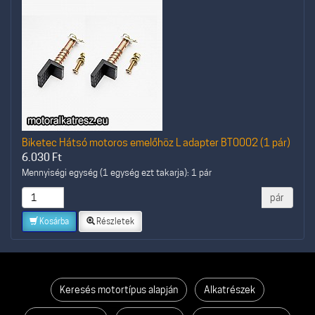
Biketec Hátsó motoros emelőhöz L adapter BT0002 (1 pár)
6.030
Ft
Mennyiségi egység (1 egység ezt takarja): 1 pár
pár
Kosárba
Részletek
Keresés motortípus alapján
Alkatrészek