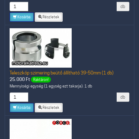
db
Kosárba
Részletek
Teleszkóp szimering beütő állítható 39-50mm (1 db)
25.000
Ft
Raktáron!
Mennyiségi egység (1 egység ezt takarja): 1 db
db
Kosárba
Részletek