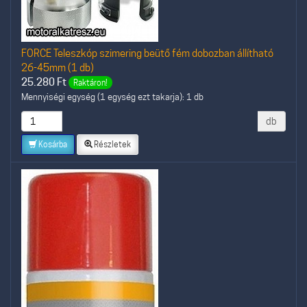
FORCE Teleszkóp szimering beütő fém dobozban állítható
26-45mm (1 db)
25.280
Ft
Raktáron!
Mennyiségi egység (1 egység ezt takarja): 1 db
db
Kosárba
Részletek