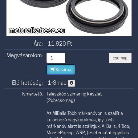
Ára:
11.820
Ft
Megvásárolom:
csomag
Kosárba
Elérhetőség:
1-3 nap
Ismertető:
Teleszkóp szimering készlet
(2db/csomag).
Az AllBalls Több márkanéven is szállít a
különböző nagykereknek, így több
márkanév alatt is szállítjuk: AllBalls, 4Ride,
MooseRacing, WRP, (esetenként egyéb is