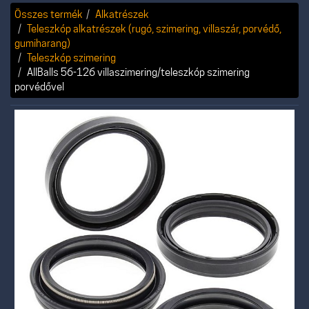
Összes termék
Alkatrészek
Teleszkóp alkatrészek (rugó, szimering, villaszár, porvédő,
gumiharang)
Teleszkóp szimering
AllBalls 56-126 villaszimering/teleszkóp szimering
porvédővel