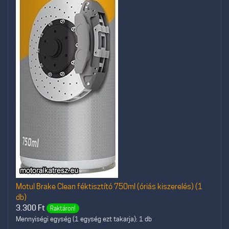
Motul Brake Clean féktisztító 750ml (óriás kiszerelés) (1
db)
3.300
Ft
Raktáron!
Mennyiségi egység (1 egység ezt takarja): 1 db