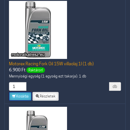
Motorex Racing Fork Oil 15W villaolaj 1l (1 db)
6.900
Ft
Raktáron!
Mennyiségi egység (1 egység ezt takarja): 1 db
db
Kosárba
Részletek