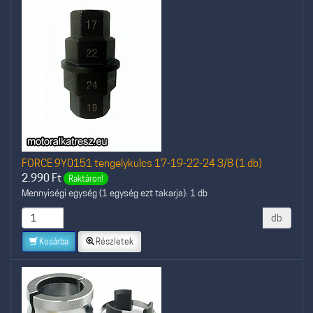
FORCE 9Y0151 tengelykulcs 17-19-22-24 3/8 (1 db)
2.990
Ft
Raktáron!
Mennyiségi egység (1 egység ezt takarja): 1 db
db
Kosárba
Részletek