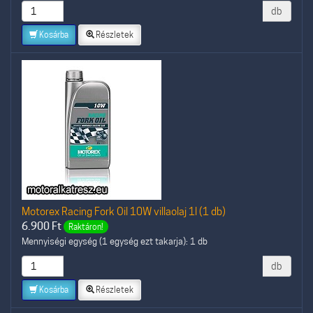
db
Kosárba
Részletek
Motorex Racing Fork Oil 10W villaolaj 1l (1 db)
6.900
Ft
Raktáron!
Mennyiségi egység (1 egység ezt takarja): 1 db
db
Kosárba
Részletek