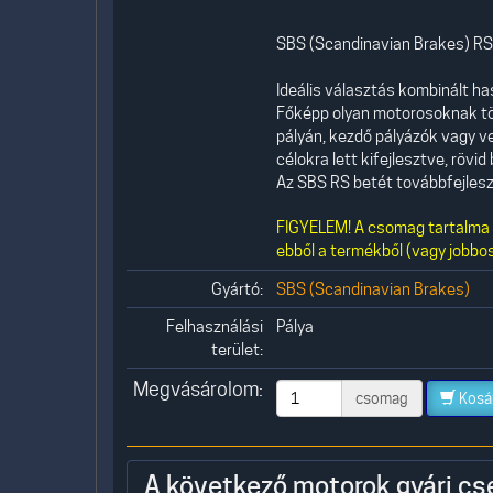
SBS (Scandinavian Brakes) RST
Ideális választás kombinált h
Főképp olyan motorosoknak tö
pályán, kezdő pályázók vagy ve
célokra lett kifejlesztve, röv
Az SBS RS betét továbbfejlesz
FIGYELEM! A csomag tartalma 1
ebből a termékből (vagy jobbos
Gyártó:
SBS (Scandinavian Brakes)
Felhasználási
Pálya
terület:
Megvásárolom:
csomag
Kosá
A következő motorok gyári cs