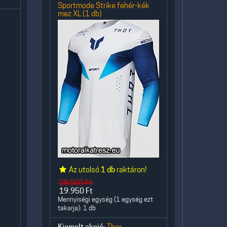
Sportmode Strike fehér-kék
mez XL (1 db)
Az utolsó
1 db
raktáron!
28.500
Ft
19.950
Ft
Mennyiségi egység (1 egység ezt
takarja): 1 db
Thor