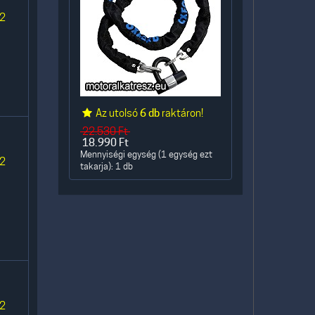
 2
Az utolsó
6 db
raktáron!
22.530
Ft
18.990
Ft
Mennyiségi egység (1 egység ezt
 2
takarja): 1 db
 2