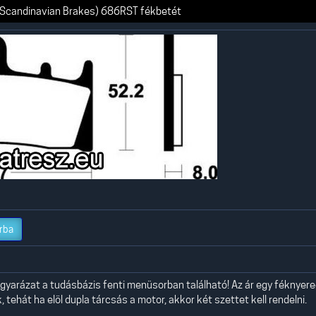
Scandinavian Brakes) 686RST fékbetét
rba
yarázat a tudásbázis fenti menüsorban található! Az ár egy féknyer
 tehát ha elöl dupla tárcsás a motor, akkor két szettet kell rendelni.