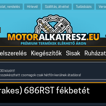
olat, rendelés
Hírlevél
Szállítás, átvétel
Tudásbázis
Vers
elszerelés
Kiegészítők
Sisak
Ruházat
30 között!
összekészített csomagok csak hétfőn kerülnek átadásra!
rakes) 686RST fékbetét