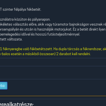
 szinter félpálya fékbetét.
asználatra közúton és pályanapon.
kéletes választás előre, akik vagy túramotor bajnokságon vesznek r
rsenypályán és utcán is használják motorjukat. Ez a betét direkt ilyen
id bemelegedési idővel és hosszú futásteljesítménnyel.
tett változata.
 féknyeregbe való fékbetétszett. Ha dupla tárcsás a fékrendszer, a
-balos esetén a másikból összesen) 2 darabot kell rendelni.
rba
erealkatrésze: