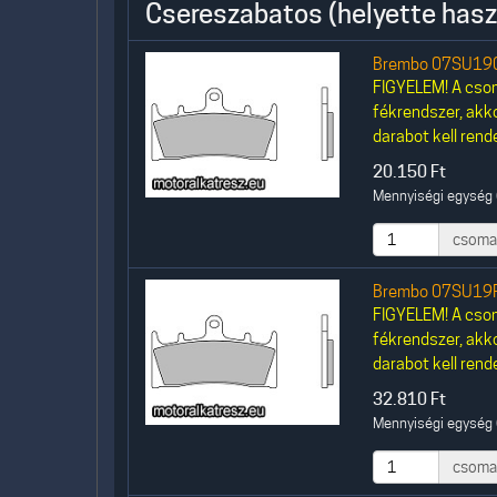
Csereszabatos (helyette hasz
Brembo 07SU190
FIGYELEM! A csom
fékrendszer, akk
darabot kell rende
20.150
Ft
Mennyiségi egység 
csoma
Brembo 07SU19R
FIGYELEM! A csom
fékrendszer, akk
darabot kell rende
32.810
Ft
Mennyiségi egység 
csoma