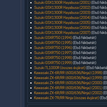
Suzuki GSX1300R Hayabusa (2001)
(Első fékb
Suzuki GSX1300R Hayabusa (2002)
(Első fékb
Suzuki GSX1300R Hayabusa (2003)
(Első fékb
Suzuki GSX1300R Hayabusa (2004)
(Első fékb
Suzuki GSX1300R Hayabusa (2005)
(Első fékb
Suzuki GSX1300R Hayabusa (2006)
(Első fékb
Suzuki GSX1300R Hayabusa (2007)
(Első fékb
Suzuki GSXR750 (1994)
(Első fékbetét)
Suzuki GSXR750 (1995)
(Első fékbetét)
Suzuki GSXR750 (1996)
(Első fékbetét)
Suzuki GSXR750 (1997)
(Első fékbetét)
Suzuki GSXR750 (1998)
(Első fékbetét)
Suzuki GSXR750 (1999)
(Első fékbetét)
Suzuki TL1000R (összes évjárat)
(Első fékbeté
Kawasaki ZX-6R/RR (600/636/Ninja) (1998)
(E
Kawasaki ZX-6R/RR (600/636/Ninja) (1999)
(E
Kawasaki ZX-6R/RR (600/636/Ninja) (2000)
(E
Kawasaki ZX-6R/RR (600/636/Ninja) (2001)
(E
Kawasaki ZX-6R/RR (600/636/Ninja) (2002)
(E
Kawasaki ZX-7R/RR Ninja (összes évjárat)
(Első