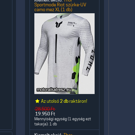
Kiemelt akció:
Sportmode Riot szürke-UV
camo mez XL (1 db)
Az utolsó
2 db
raktáron!
28.500
Ft
19.950
Ft
Mennyiségi egység (1 egység ezt
takarja): 1 db