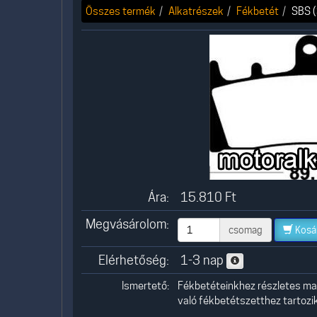
Összes termék
Alkatrészek
Fékbetét
SBS (
Ára:
15.810
Ft
Megvásárolom:
csomag
Kosá
Elérhetőség:
1-3 nap
Ismertető:
Fékbetéteinkhez részletes mag
való fékbetétszetthez tartozik,