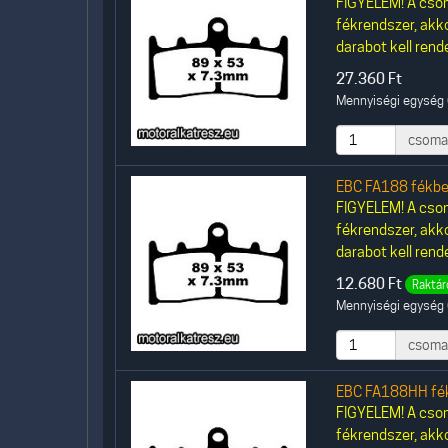
FIGYELEM! A csom
fékrendszer, akk
darabot kell rende
27.360
Ft
Mennyiségi egység 
csoma
EBC FA188 fékbe
FIGYELEM! A csom
fékrendszer, akk
darabot kell rende
12.680
Ft
Raktár
Mennyiségi egység 
csoma
EBC FA188HH fék
FIGYELEM! A csom
fékrendszer, akk