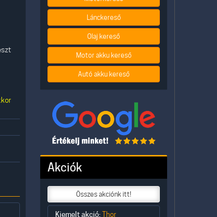
Lánckereső
Olaj kereső
észt
Motor akku kereső
Autó akku kereső
kkor
Akciók
Összes akciónk itt!
Kiemelt akció:
Thor