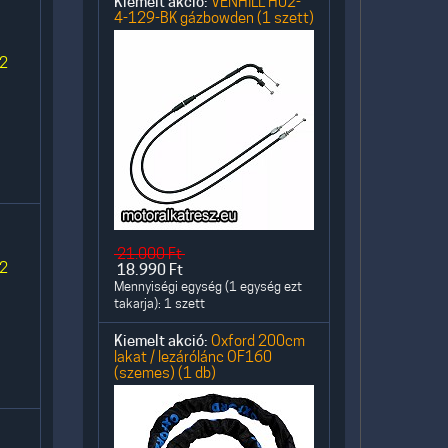
Kiemelt akció:
VENHILL H02-
4-129-BK gázbowden (1 szett)
 2
21.000
Ft
 2
18.990
Ft
Mennyiségi egység (1 egység ezt
takarja): 1 szett
Kiemelt akció:
Oxford 200cm
lakat / lezárólánc OF160
(szemes) (1 db)