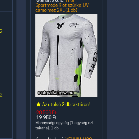
Kiemelt akció:
Thor
Sportmode Riot szürke-UV
camo mez 2XL (1 db)
 2
 2
Az utolsó
2 db
raktáron!
28.500
Ft
19.950
Ft
Mennyiségi egység (1 egység ezt
takarja): 1 db