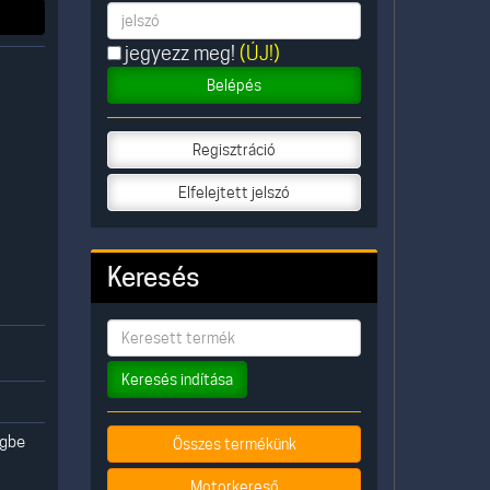
jegyezz meg!
(ÚJ!)
Belépés
Regisztráció
Elfelejtett jelszó
Keresés
Keresés indítása
egbe
Összes termékünk
Motorkereső