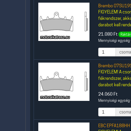
Brembo 07SU19S
FIGYELEM! A csom
fékrendszer, akk
darabot kell rende
21.080
Ft
Raktár
Mennyiségi egység 
csoma
Brembo 07SU19S
FIGYELEM! A csom
fékrendszer, akk
darabot kell rende
24.060
Ft
Mennyiségi egység 
csoma
EBC EPFA188HH 