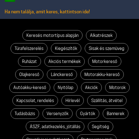
Ha nem találja, amit keres, kattintson ide!
Keresés motortípus alapján
Alkatrészek
Túrafelszerelés
Kiegészítők
Sisak és szemüveg
Ruházat
Akciós termékek
Motorkereső
Olajkereső
Lánckereső
Motorakku-kereső
Autóakku-kereső
Nyitólap
Akciók
Motorok
Kapcsolat, rendelés
Hírlevél
Szállítás, átvétel
Tudásbázis
Versenyzők
Gyártók
Bannerek
ÁSZF, adatkezelés, jótállás
Segítség