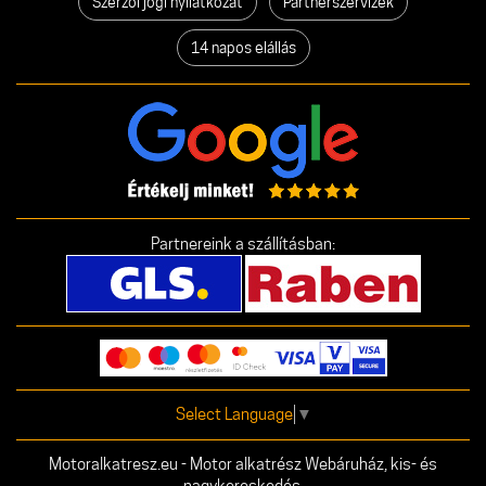
Szerzői jogi nyilatkozat
Partnerszervizek
14 napos elállás
Partnereink a szállításban:
Select Language
▼
Motoralkatresz.eu - Motor alkatrész Webáruház, kis- és
nagykereskedés.