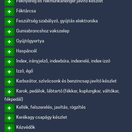
Féknyereg és fékmunkahenger javító készlet
Féktárcsa
Feszültség szabályzó, gyújtás elektronika
Gumiabroncshoz vakszelep
Gyújtógyertya
Haspáncél
Index, irányjelző, indexbúra, indexrelé, index izzó
Izzó, égő
Karburátor, szívócsonk és benzincsap javító készlet
Karok, pedálok, lábtartó (fékkar, kuplungkar, váltókar,
fékpedál)
Kellék, felszerelés, javítás, rögzítés
Kerékagy csapágy készlet
Kézvédők