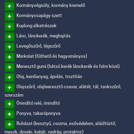
Kormányvégsúly, kormány kiemelő
Kormánycsapágy szett
Kuplung alkatrészek
Lánc, lánckerék, meghajtás
Levegőszűrő, légszűrő
Markolat (fűthető és hagyományos)
Menesztő gumi (hátsó kerék lánckerék és felni közé)
Olaj, kenőanyag, ápolás, tisztítás
Olajszűrő, olajleeresztő csavar, alátét, tál, tankszűrő,
szerszám
Önindító relé, önindító
Ponyva, takaróponyva
Ruházat (kesztyű, csizma, esővédelem, aláöltöztő,
maszk, dzseki, kabát, nadrág, protektor)