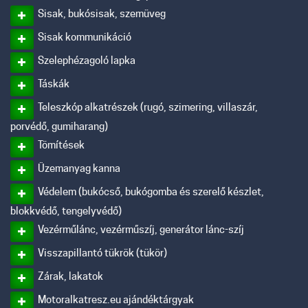
Sisak, bukósisak, szemüveg
Sisak kommunikáció
Szelephézagoló lapka
Táskák
Teleszkóp alkatrészek (rugó, szimering, villaszár,
porvédő, gumiharang)
Tömítések
Üzemanyag kanna
Védelem (bukócső, bukógomba és szerelő készlet,
blokkvédő, tengelyvédő)
Vezérműlánc, vezérműszíj, generátor lánc-szíj
Visszapillantó tükrök (tükör)
Zárak, lakatok
Motoralkatresz.eu ajándéktárgyak