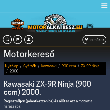
Toggl
navig
Toggle
Termékek
navigation
Motorkereső
Nyitólap
Gyártók
Kawasaki
900 ccm
ZX-9R Ninja
2000
Kawasaki ZX-9R Ninja (900
ccm) 2000.
Regisztráljon (jelentkezzen be) és állítsa ezt a motort a
garázsába!