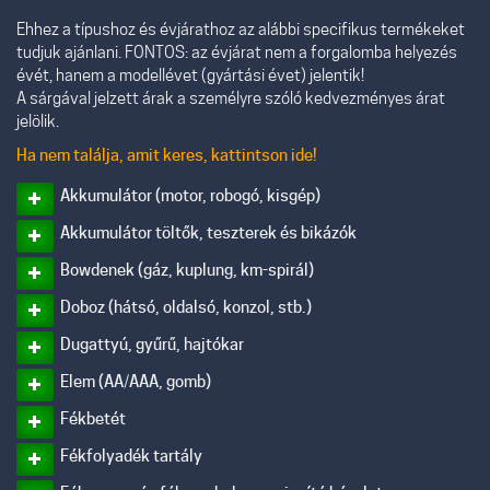
Ehhez a típushoz és évjárathoz az alábbi specifikus termékeket
tudjuk ajánlani. FONTOS: az évjárat nem a forgalomba helyezés
évét, hanem a modellévet (gyártási évet) jelentik!
A sárgával jelzett árak a személyre szóló kedvezményes árat
jelölik.
Ha nem találja, amit keres, kattintson ide!
Akkumulátor (motor, robogó, kisgép)
Akkumulátor töltők, teszterek és bikázók
Bowdenek (gáz, kuplung, km-spirál)
Doboz (hátsó, oldalsó, konzol, stb.)
Dugattyú, gyűrű, hajtókar
Elem (AA/AAA, gomb)
Fékbetét
Fékfolyadék tartály