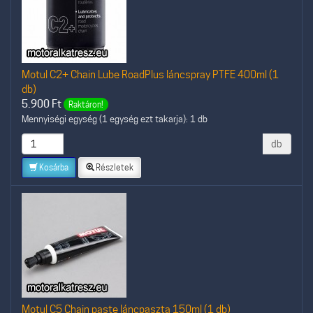
Motul C2+ Chain Lube RoadPlus láncspray PTFE 400ml (1
db)
5.900
Ft
Raktáron!
Mennyiségi egység (1 egység ezt takarja): 1 db
db
Kosárba
Részletek
Motul C5 Chain paste láncpaszta 150ml (1 db)