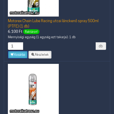
Motorex Chain Lube Racing utcai lánckenő spray 500ml
(PTFE) (1 db)
6.100
Ft
Raktáron!
Mennyiségi egység (1 egység ezt takarja): 1 db
db
Kosárba
Részletek