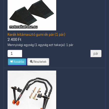
Kerék kitámasztó gumi ék pár (1 pár)
2.400
Ft
Mennyiségi egység (1 egység ezt takarja): 1 pár
pár
Kosárba
Részletek