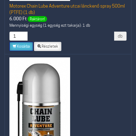
Motorex Chain Lube Adventure utcai lánckenő spray 500ml
(PTFE) (1 db)
6.000
Ft
Raktáron!
Mennyiségi egység (1 egység ezt takarja): 1 db
db
Kosárba
Részletek