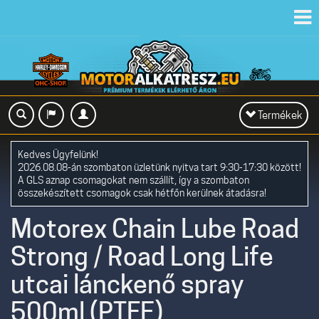
Toggl
navig
Toggle
Termékek
navigation
Kedves Ügyfelünk!
2026.08.08-án szombaton üzletünk nyitva tart 9:30-17:30 között!
A GLS aznap csomagokat nem szállít, így a szombaton
összekészített csomagok csak hétfőn kerülnek átadásra!
Motorex Chain Lube Road
Strong / Road Long Life
utcai lánckenő spray
500ml (PTFE)