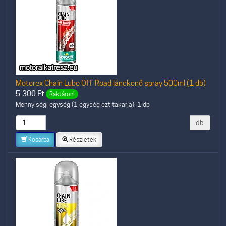
Motorex Chain Lube Off-Road lánckenő spray 500ml (1 db)
5.300
Ft
Raktáron!
Mennyiségi egység (1 egység ezt takarja): 1 db
db
Kosárba
Részletek