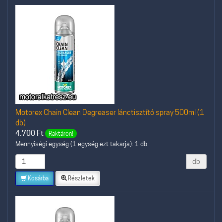
Motorex Chain Clean Degreaser lánctisztító spray 500ml (1
db)
4.700
Ft
Raktáron!
Mennyiségi egység (1 egység ezt takarja): 1 db
db
Kosárba
Részletek