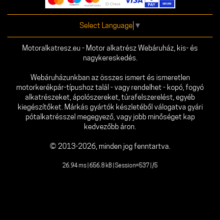
Select Language
▼
Motoralkatresz.eu - Motor alkatrész Webáruház, kis- és
nagykereskedés.
Webáruházunkban az összes ismert és ismeretlen
motorkerékpár-típushoz talál - vagy rendelhet - kopó, fogyó
alkatrészeket, ápolószereket, túrafelszerelést, egyéb
kiegészítőket. Márkás gyártók készletéből válogatva gyári
pótalkatrésszel megegyező, vagy jobb minőséget kap
kedvezőbb áron.
© 2013-2026, minden jog fenntartva.
26.94 ms | 656.8 kB | Session=537 | /5