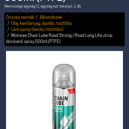
Mennyiségi egység (1 egység ezt takarja): 1 db
Összes termék
Alkatrészek
Olaj, kenőanyag, ápolás, tisztítás
Láncspray (kenés, tisztítás)
Motorex Chain Lube Road Strong / Road Long Life utcai
lánckenő spray 500ml (PTFE)