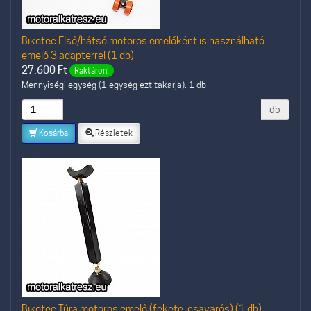
Biketec Első/hátsó motoros emelőként is használható
emelő 3 adapterrel (1 db)
27.600
Ft
Raktáron!
Mennyiségi egység (1 egység ezt takarja): 1 db
db
Kosárba
Részletek
Biketec Túra motoros emelő (fekete, csavarós) (1 db)