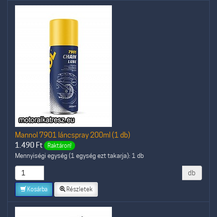
Mannol 7901 láncspray 200ml (1 db)
1.490
Ft
Raktáron!
Mennyiségi egység (1 egység ezt takarja): 1 db
db
Kosárba
Részletek