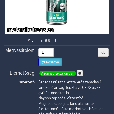
Ára:
5.300
Ft
Megvásárolom:
db
Kosárba
Elérhetőség:
Azonnal, raktáron van
Ismertető:
Fehér színű utcai extra-erős tapadású
lánckenő anyag. Tesztelve O-, X- és Z-
gyűrűs láncokon is.
Nagyon tapadós, víztaszító.
Meghosszabbítja a lánc elemeinek
élettartamát. Alkalmazható az 56 ml-es