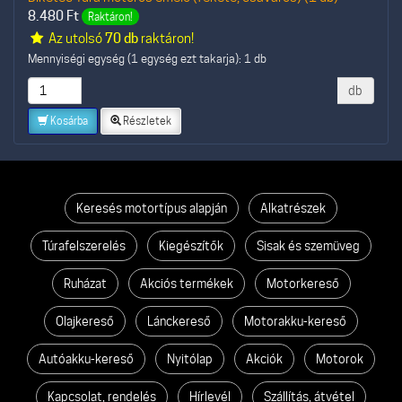
8.480
Ft
Raktáron!
Az utolsó
70 db
raktáron!
Mennyiségi egység (1 egység ezt takarja): 1 db
db
Kosárba
Részletek
Keresés motortípus alapján
Alkatrészek
Túrafelszerelés
Kiegészítők
Sisak és szemüveg
Ruházat
Akciós termékek
Motorkereső
Olajkereső
Lánckereső
Motorakku-kereső
Autóakku-kereső
Nyitólap
Akciók
Motorok
Kapcsolat, rendelés
Hírlevél
Szállítás, átvétel