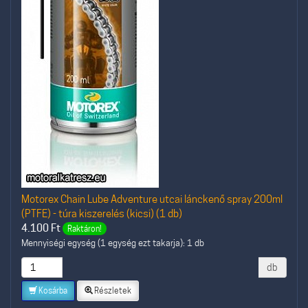
Motorex Chain Lube Adventure utcai lánckenő spray 200ml
(PTFE) - túra kiszerelés (kicsi) (1 db)
4.100
Ft
Raktáron!
Mennyiségi egység (1 egység ezt takarja): 1 db
db
Kosárba
Részletek