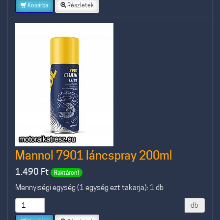
Kosárba
Részletek
Mannol 7901 láncspray 200ml
1.490
Ft
Raktáron!
Mennyiségi egység (1 egység ezt takarja): 1 db
db