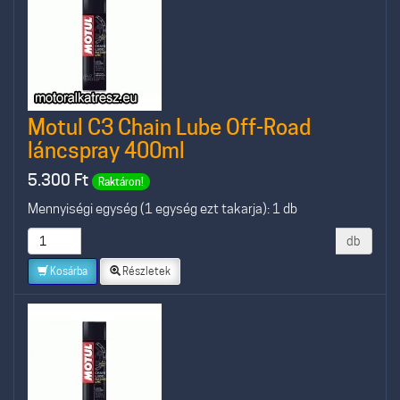
Motul C3 Chain Lube Off-Road
láncspray 400ml
5.300
Ft
Raktáron!
Mennyiségi egység (1 egység ezt takarja): 1 db
db
Kosárba
Részletek