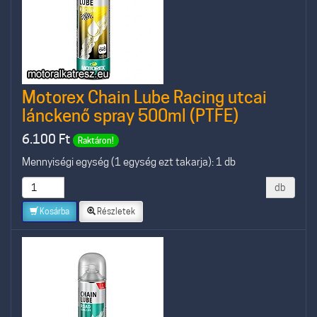
Motorex Chain Lube Racing utcai
lánckenő spray 500ml (PTFE)
6.100
Ft
Raktáron!
Mennyiségi egység (1 egység ezt takarja): 1 db
db
Kosárba
Részletek