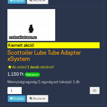
Kosárba
Részletek
Kiemelt akció!
Scottoiler Lube Tube Adapter
xSystem
Az utolsó
1 darab
raktáron!
1.150
Ft
Raktáron!
Mennyiségi egység (1 egység ezt takarja): 1 db
db
Kosárba
Részletek