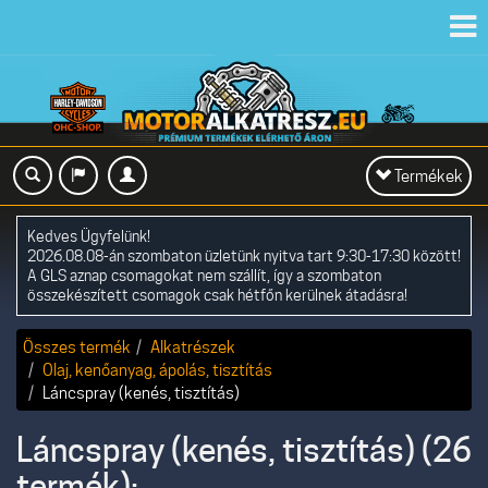
Toggl
navig
Toggle
Termékek
navigation
Kedves Ügyfelünk!
2026.08.08-án szombaton üzletünk nyitva tart 9:30-17:30 között!
A GLS aznap csomagokat nem szállít, így a szombaton
összekészített csomagok csak hétfőn kerülnek átadásra!
Összes termék
Alkatrészek
Olaj, kenőanyag, ápolás, tisztítás
Láncspray (kenés, tisztítás)
Láncspray (kenés, tisztítás) (26
termék):