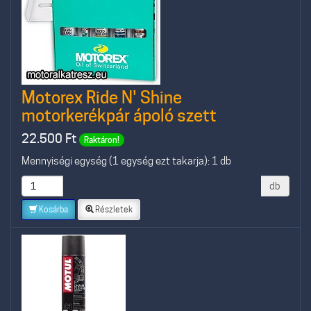
Motorex Ride N' Shine
motorkerékpár ápoló szett
22.500
Ft
Raktáron!
Mennyiségi egység (1 egység ezt takarja): 1 db
db
Kosárba
Részletek