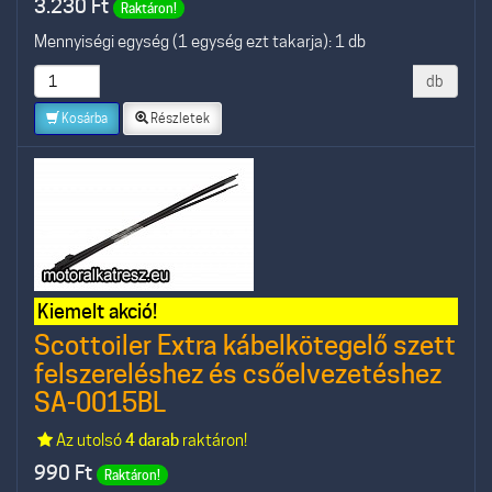
3.230
Ft
Raktáron!
Mennyiségi egység (1 egység ezt takarja): 1 db
db
Kosárba
Részletek
Kiemelt akció!
Scottoiler Extra kábelkötegelő szett
felszereléshez és csőelvezetéshez
SA-0015BL
Az utolsó
4 darab
raktáron!
990
Ft
Raktáron!