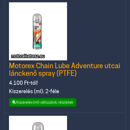
Motorex Chain Lube Adventure utcai
lánckenő spray (PTFE)
4.100
Ft-tól!
Kiszerelés (ml): 2-féle
Kiszerelés (ml)-változatok, részletek