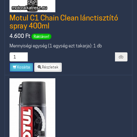
Motul C1 Chain Clean lánctisztító
spray 400ml
4.600
Ft
Raktáron!
Mennyiségi egység (1 egység ezt takarja): 1 db
db
Kosárba
Részletek