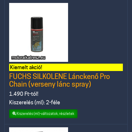
Kiemelt akció!
FUCHS SILKOLENE Lánckenő Pro
Chain (verseny lánc spray)
1.490
Ft-tól!
Kiszerelés (ml): 2-féle
Kiszerelés (ml)-változatok, részletek