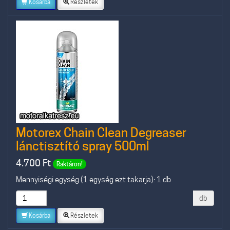
Kosárba
Részletek
Motorex Chain Clean Degreaser
lánctisztító spray 500ml
4.700
Ft
Raktáron!
Mennyiségi egység (1 egység ezt takarja): 1 db
db
Kosárba
Részletek