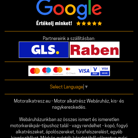
Partnereink a szállításban:
Select Language
▼
Motoralkatresz.eu - Motor alkatrész Webáruház, kis- és
nagykereskedés.
Webáruházunkban az összes ismert és ismeretlen
motorkerékpár-típushoz talál - vagy rendelhet - kopó, fogyó
alkatrészeket, ápolószereket, túrafelszerelést, egyéb
kiegészítőket. Márkás gyártók készletéből válogatva gyári