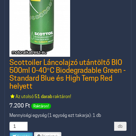
Scottoiler Láncolajzó utántöltő BIO
500ml 0-40°C Biodegradable Green -
Standard Blue és High Temp Red
helyett
Az utolsó
51 darab
raktáron!
7.200
Ft
Raktáron!
Mennyiségi egység (1 egység ezt takarja): 1 db
db