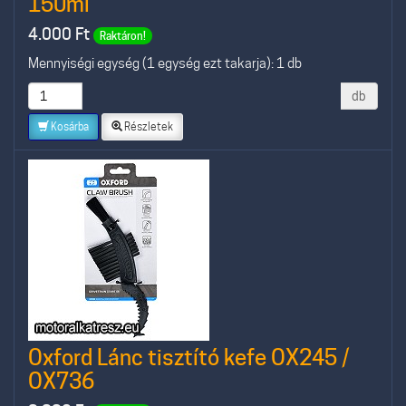
150ml
4.000
Ft
Raktáron!
Mennyiségi egység (1 egység ezt takarja): 1 db
db
Kosárba
Részletek
Oxford Lánc tisztító kefe OX245 /
OX736