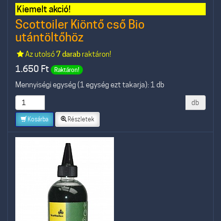
Kiemelt akció!
Scottoiler Kiöntő cső Bio
utántöltőhöz
Az utolsó
7 darab
raktáron!
1.650
Ft
Raktáron!
Mennyiségi egység (1 egység ezt takarja): 1 db
db
Kosárba
Részletek