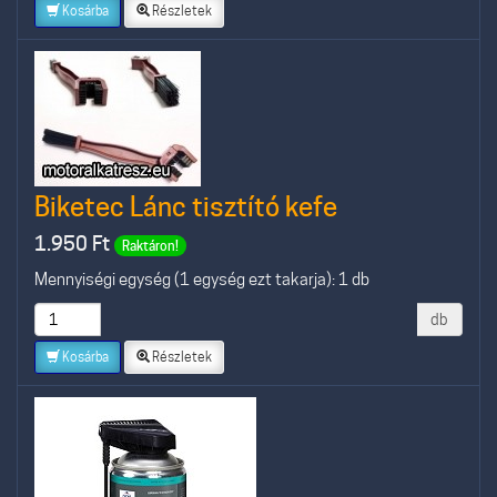
Kosárba
Részletek
Biketec Lánc tisztító kefe
1.950
Ft
Raktáron!
Mennyiségi egység (1 egység ezt takarja): 1 db
db
Kosárba
Részletek