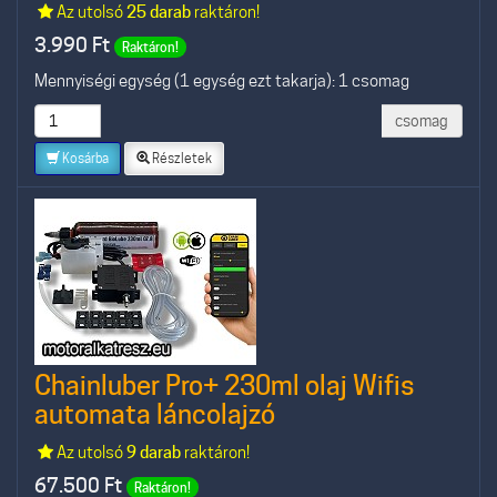
Az utolsó
25 darab
raktáron!
3.990
Ft
Raktáron!
Mennyiségi egység (1 egység ezt takarja): 1 csomag
csomag
Kosárba
Részletek
Chainluber Pro+ 230ml olaj Wifis
automata láncolajzó
Az utolsó
9 darab
raktáron!
67.500
Ft
Raktáron!