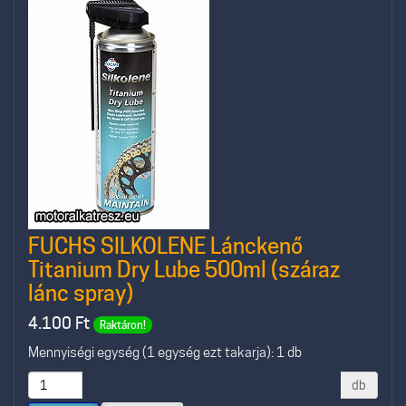
FUCHS SILKOLENE Lánckenő
Titanium Dry Lube 500ml (száraz
lánc spray)
4.100
Ft
Raktáron!
Mennyiségi egység (1 egység ezt takarja): 1 db
db