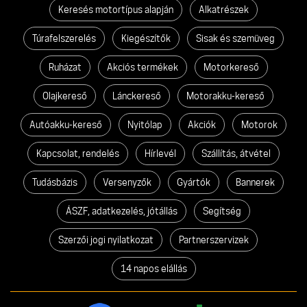
Keresés motortípus alapján
Alkatrészek
Túrafelszerelés
Kiegészítők
Sisak és szemüveg
Ruházat
Akciós termékek
Motorkereső
Olajkereső
Lánckereső
Motorakku-kereső
Autóakku-kereső
Nyitólap
Akciók
Motorok
Kapcsolat, rendelés
Hírlevél
Szállítás, átvétel
Tudásbázis
Versenyzők
Gyártók
Bannerek
ÁSZF, adatkezelés, jótállás
Segítség
Szerzői jogi nyilatkozat
Partnerszervizek
14 napos elállás