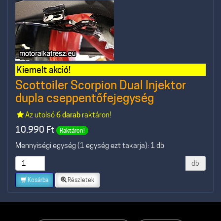
Kiemelt akció!
Scottoiler Scorpion Dual Injektor
dupla cseppentőfejegység
Az utolsó
6 darab
raktáron!
10.990
Ft
Raktáron!
Mennyiségi egység (1 egység ezt takarja): 1 db
db
Kosárba
Részletek