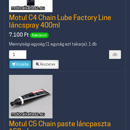
Motul C4 Chain Lube Factory Line
láncspray 400ml
7.100
Ft
Raktáron!
Mennyiségi egység (1 egység ezt takarja): 1 db
db
Kosárba
Részletek
Motul C5 Chain paste láncpaszta