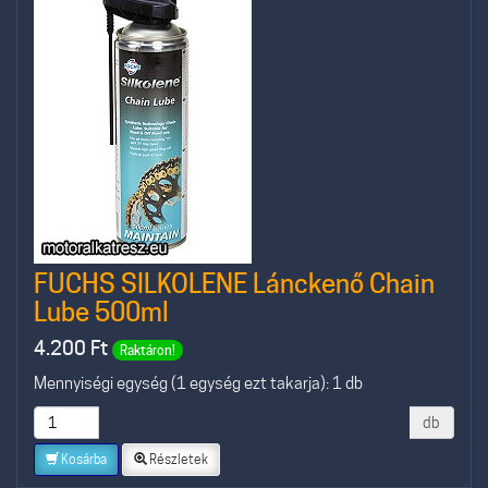
FUCHS SILKOLENE Lánckenő Chain
Lube 500ml
4.200
Ft
Raktáron!
Mennyiségi egység (1 egység ezt takarja): 1 db
db
Kosárba
Részletek