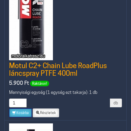
Motul C2+ Chain Lube RoadPlus
láncspray PTFE 400ml
5.900
Ft
Raktáron!
Mennyiségi egység (1 egység ezt takarja): 1 db
db
Kosárba
Részletek