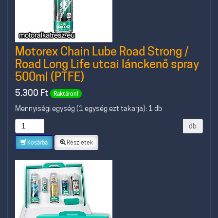
Motorex Chain Lube Road Strong /
Road Long Life utcai lánckenő spray
500ml (PTFE)
5.300
Ft
Raktáron!
Mennyiségi egység (1 egység ezt takarja): 1 db
db
Kosárba
Részletek