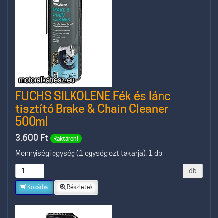
FUCHS SILKOLENE Fék és lánc
tisztító Brake & Chain Cleaner
500ml
3.600
Ft
Raktáron!
Mennyiségi egység (1 egység ezt takarja): 1 db
db
Kosárba
Részletek