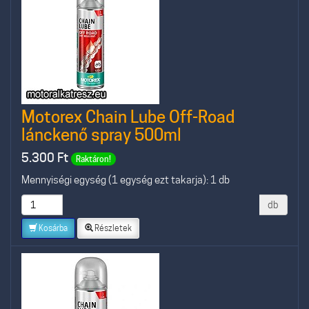
Motorex Chain Lube Off-Road
lánckenő spray 500ml
5.300
Ft
Raktáron!
Mennyiségi egység (1 egység ezt takarja): 1 db
db
Kosárba
Részletek