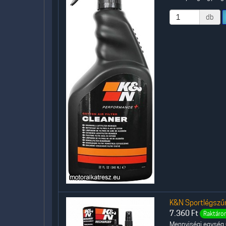
db
K&N Sportlégszűr
7.360
Ft
Raktáron
Mennyiségi egység (