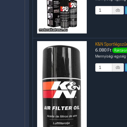
db
K&N Sportlégszűr
6.080
Ft
Raktáron
Mennyiségi egység (
db