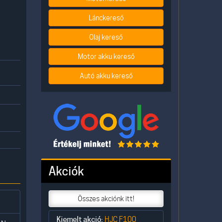
Lánckereső
Olaj kereső
Motor akku kereső
Autó akku kereső
Akciók
Összes akciónk itt!
Kiemelt akció:
HJC F100