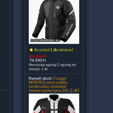
Az utolsó
1 db
raktáron!
83.000
Ft
74.990
Ft
Mennyiségi egység (1 egység ezt
takarja): 1 db
Kiemelt akció:
Furygan
MONTROC extra szellős,
kevlárszálas túrakabát
fekete-szürke-piros 2XL (1 db)