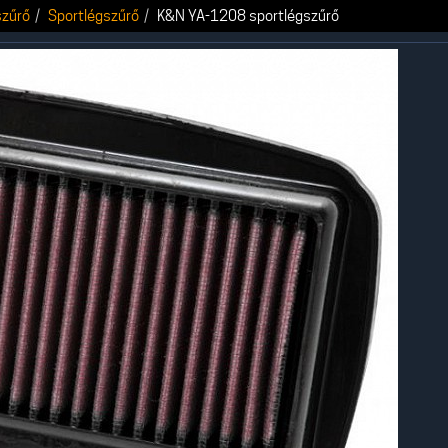
szűrő
Sportlégszűrő
K&N YA-1208 sportlégszűrő