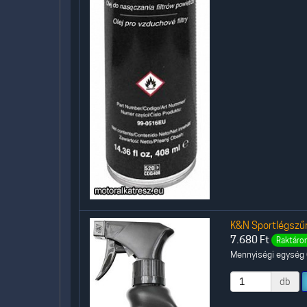
K&N Sportlégszűrő
7.680
Ft
Raktáron
Mennyiségi egység (
db