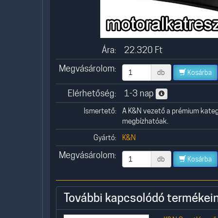
Ára:
22.320
Ft
Megvásárolom:
db
Kosárba
Elérhetőség:
1-3 nap
Ismertető:
A K&N vezető a prémium kate
megbízhatóak.
Gyártó:
K&N
Megvásárolom:
db
Kosárba
További kapcsolódó termékein