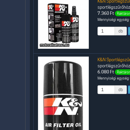
K&N Sportlégszűr
sportlégszűrőhöz
7.360
Ft
Raktáron
Mennyiségi egység (
db
K&N Sportlégszűr
sportlégszűrőhöz
6.080
Ft
Raktáron
Mennyiségi egység (
db