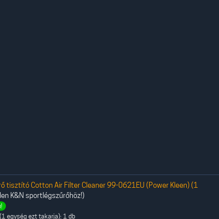
 tisztító Cotton Air Filter Cleaner 99-0621EU (Power Kleen) (1
den K&N sportlégszűrőhöz!)
!
1 egység ezt takarja): 1 db