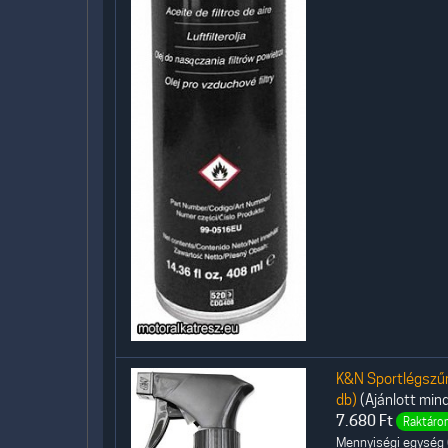
K&N Sportlégszűrő
db)
(Ajánlott min
7.680
Ft
Raktáron
Mennyiségi egység (