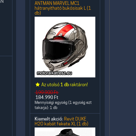
&N
ANTMAN MARVEL MC1
hátranyitható bukósisak L (1
db)
Az utolsó
1 db
raktáron!
199.900
Ft
184.990
Ft
Mennyiségi egység (1 egység ezt
takarja): 1 db
Kiemelt akció:
Revit DUKE
H2O kabát fekete XL (1 db)