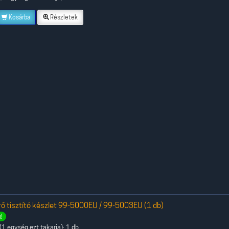
Kosárba
Részletek
ő tisztító készlet 99-5000EU / 99-5003EU (1 db)
!
1 egység ezt takarja): 1 db