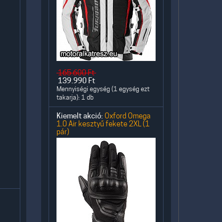
165.600
Ft
139.990
Ft
Mennyiségi egység (1 egység ezt
takarja): 1 db
Kiemelt akció:
Oxford Omega
1.0 Air kesztyű fekete 2XL (1
pár)