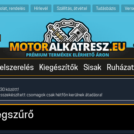
olat, rendelés
Hírlevél
Szállítás, átvétel
Tudásbázis
Vers
elszerelés
Kiegészítők
Sisak
Ruházat
30 között!
összekészített csomagok csak hétfőn kerülnek átadásra!
égszűrő