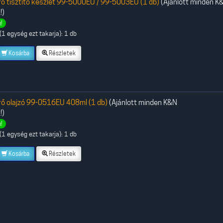
ő tisztító készlet 99-5000EU / 99-5003EU (1 db)
(Ajánlott minden K
!)
!
1 egység ezt takarja): 1 db
Kosárba
Részletek
ő olajzó 99-0516EU 408ml (1 db)
(Ajánlott minden K&N
!)
!
1 egység ezt takarja): 1 db
Kosárba
Részletek