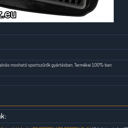
góriás mosható sportszűrők gyártásban. Termékei 100%-ban
k: