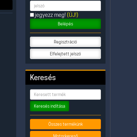
jegyezz meg!
(ÚJ!)
Belépés
Regisztráció
Elfelejtett jelszó
Keresés
Keresés indítása
Összes termékünk
Motorkereső