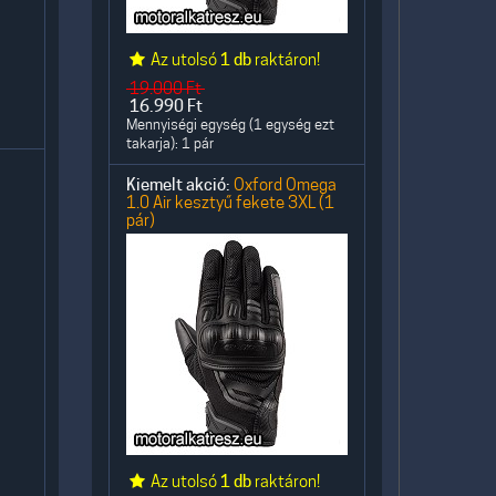
Az utolsó
1 db
raktáron!
19.000
Ft
16.990
Ft
Mennyiségi egység (1 egység ezt
takarja): 1 pár
Kiemelt akció:
Oxford Omega
1.0 Air kesztyű fekete 3XL (1
pár)
Az utolsó
1 db
raktáron!