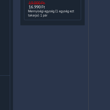
19.000
Ft
16.990
Ft
Mennyiségi egység (1 egység ezt
takarja): 1 pár