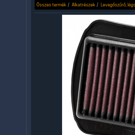
Összes termék
Alkatrészek
Levegőszűrő, lég