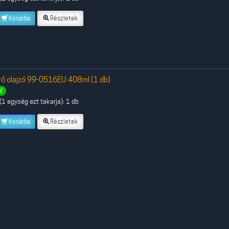
Kosárba
Részletek
ő olajzó 99-0516EU 408ml (1 db)
!
1 egység ezt takarja): 1 db
Kosárba
Részletek