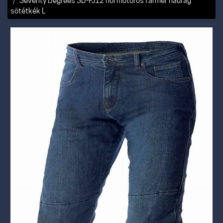
Seventy Degrees SD-PJ12 női motoros farmer nadrág
sötétkék L