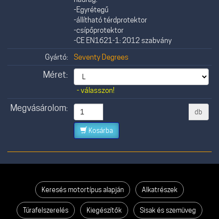
-Egyrétegű
-állítható térdprotektor
-csípőprotektor
-CE EN1621-1: 2012 szabvány
Gyártó:
Seventy Degrees
Méret:
- válasszon!
Megvásárolom:
db
Kosárba
Keresés motortípus alapján
Alkatrészek
Túrafelszerelés
Kiegészítők
Sisak és szemüveg