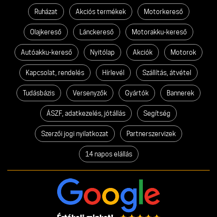
Ruházat
Akciós termékek
Motorkereső
Olajkereső
Lánckereső
Motorakku-kereső
Autóakku-kereső
Nyitólap
Akciók
Motorok
Kapcsolat, rendelés
Hírlevél
Szállítás, átvétel
Tudásbázis
Versenyzők
Gyártók
Bannerek
ÁSZF, adatkezelés, jótállás
Segítség
Szerzői jogi nyilatkozat
Partnerszervizek
14 napos elállás