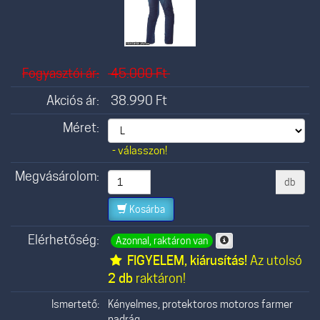
Fogyasztói ár:
45.000
Ft
Akciós ár:
38.990
Ft
Méret:
- válasszon!
Megvásárolom:
db
Kosárba
Elérhetőség:
Azonnal, raktáron van
FIGYELEM, kiárusítás!
Az utolsó
2 db
raktáron!
Ismertető:
Kényelmes, protektoros motoros farmer
nadrág.