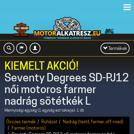
Toggl
navig
Toggle
Termékek
navigation
KIEMELT AKCIÓ!
Seventy Degrees SD-PJ12
női motoros farmer
nadrág sötétkék L
Mennyiségi egység (1 egység ezt takarja): 1 db
Összes termék
Ruházat
Nadrág (textil, farmer, off-road)
Farmer (motoros)