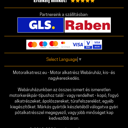
Partnereink a szállításban:
Select Language
▼
Motoralkatresz.eu - Motor alkatrész Webáruház, kis- és
nagykereskedés.
Webáruházunkban az összes ismert és ismeretlen
motorkerékpár-típushoz talál - vagy rendelhet - kopó, fogyó
alkatrészeket, ápolószereket, túrafelszerelést, egyéb
kiegészítőket. Márkás gyártók készletéből válogatva gyári
pótalkatrésszel megegyező, vagy jobb minőséget kap
kedvezőbb áron.