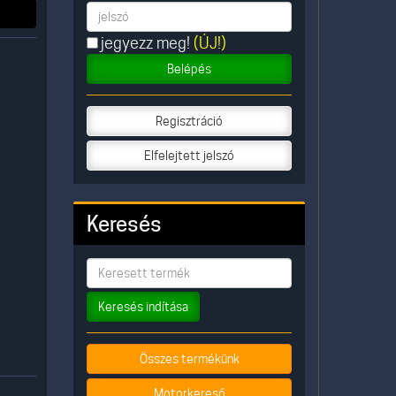
jegyezz meg!
(ÚJ!)
Belépés
Regisztráció
Elfelejtett jelszó
Keresés
Keresés indítása
Összes termékünk
Motorkereső