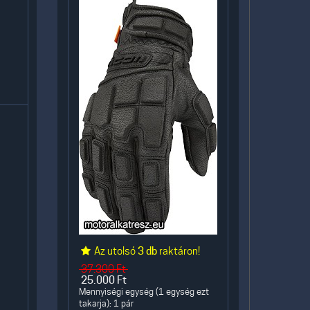
Az utolsó
3 db
raktáron!
37.300
Ft
25.000
Ft
Mennyiségi egység (1 egység ezt
takarja): 1 pár