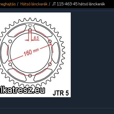
 meghajtás
Hátsó lánckerék
JT 115-463-45 hátsó lánckerék