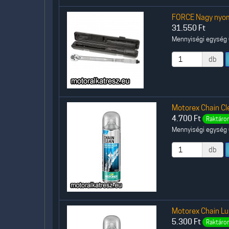
FORCE Nagy nyo
31.550
Ft
Mennyiségi egység (
db
Motorex Chain Cl
4.700
Ft
Raktáron
Mennyiségi egység (
db
Motorex Chain Lu
5.300
Ft
Raktáron