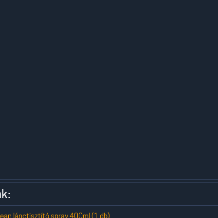
k:
ean lánctisztító spray 400ml (1 db)