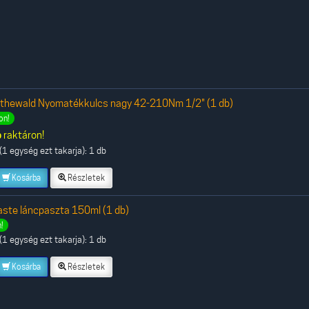
othewald Nyomatékkulcs nagy 42-210Nm 1/2" (1 db)
on!
b
raktáron!
1 egység ezt takarja): 1 db
Kosárba
Részletek
aste láncpaszta 150ml (1 db)
!
1 egység ezt takarja): 1 db
Kosárba
Részletek