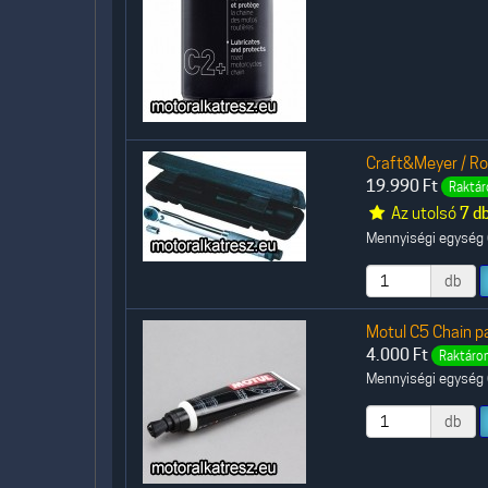
Craft&Meyer / R
19.990
Ft
Raktár
Az utolsó
7 d
Mennyiségi egység (
db
Motul C5 Chain p
4.000
Ft
Raktáron
Mennyiségi egység (
db