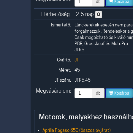
db
Kosárba
Elérhetőség:
2-5 nap
Ismertető:
Lánckerekek esetén nem garant
forgalmazzuk. Rendeléskor a g
Csak megbízható és kiváló minő
PBR, Grosskopf és MotoPro.
JTR5
Gyártó:
JT
Méret:
45
JT szám:
JTR5.45
Megvásárolom:
db
Kosárba
Motorok, melyekhez használh
Aprilia Pegaso 650 (összes évjárat)