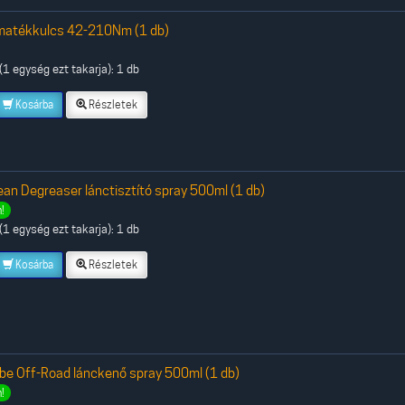
matékkulcs 42-210Nm (1 db)
1 egység ezt takarja): 1 db
Kosárba
Részletek
ean Degreaser lánctisztító spray 500ml (1 db)
!
1 egység ezt takarja): 1 db
Kosárba
Részletek
be Off-Road lánckenő spray 500ml (1 db)
!