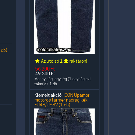
 db)
Az utolsó
1 db
raktáron!
56.200
Ft
49.300
Ft
Mennyiségi egység (1 egység ezt
takarja): 1 db
Kiemelt akció:
ICON Upamor
motoros farmer nadrág kék
EU48/US32 (1 db)