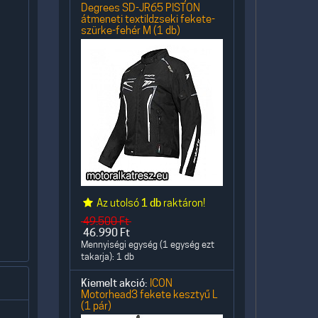
Degrees SD-JR65 PISTON
átmeneti textildzseki fekete-
szürke-fehér M (1 db)
Az utolsó
1 db
raktáron!
49.500
Ft
46.990
Ft
Mennyiségi egység (1 egység ezt
takarja): 1 db
Kiemelt akció:
ICON
Motorhead3 fekete kesztyű L
(1 pár)