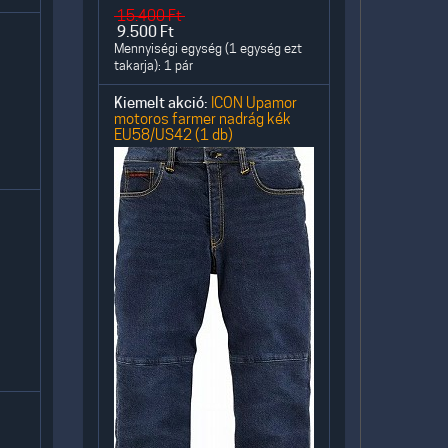
15.400
Ft
9.500
Ft
Mennyiségi egység (1 egység ezt
takarja): 1 pár
Kiemelt akció:
ICON Upamor
motoros farmer nadrág kék
EU58/US42 (1 db)