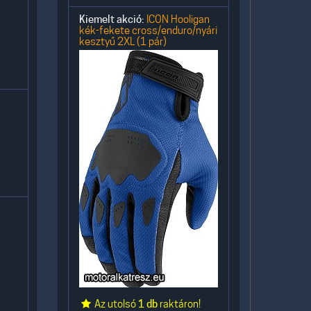
Kiemelt akció:
ICON Hooligan
kék-fekete cross/enduro/nyári
kesztyű 2XL (1 pár)
Az utolsó
1 db
raktáron!