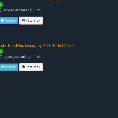
!
1 egység ezt takarja): 1 db
Kosárba
Részletek
Lube RoadPlus láncspray PTFE 400ml (1 db)
!
1 egység ezt takarja): 1 db
Kosárba
Részletek