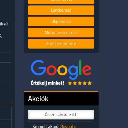
Lánckereső
Olaj kereső
ékeit
Motor akku kereső
K,
Autó akku kereső
Akciók
Összes akciónk itt!
Kiemelt akció:
Seventy