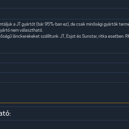
áljuk a JT gyártót (bár 95%-ban ez), de csak minőségi gyártók term
yártó nem választható.
ségű lánckerekeket szállítunk: JT, Esjot és Sunstar, ritka esetben: R
ató: