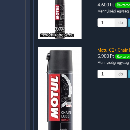
4.600
Ft
Raktáron
Mennyiségi egység (
db
Motul C2+ Chain 
5.900
Ft
Raktáron
Mennyiségi egység (
db