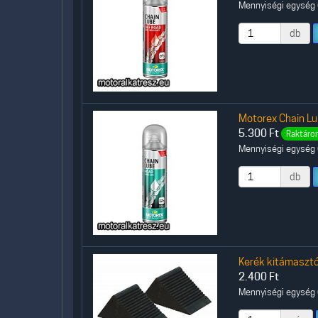
Mennyiségi egység (
db
Motorex Chain Lu
5.300
Ft
Raktáron
Mennyiségi egység (
db
Kerék kitámasztó 
2.400
Ft
Mennyiségi egység (