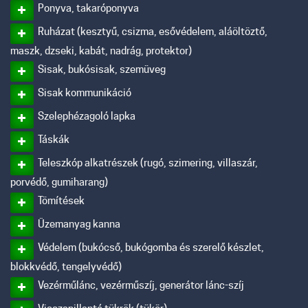
Ponyva, takaróponyva
Ruházat (kesztyű, csizma, esővédelem, aláöltöztő,
maszk, dzseki, kabát, nadrág, protektor)
Sisak, bukósisak, szemüveg
Sisak kommunikáció
Szelephézagoló lapka
Táskák
Teleszkóp alkatrészek (rugó, szimering, villaszár,
porvédő, gumiharang)
Tömítések
Üzemanyag kanna
Védelem (bukócső, bukógomba és szerelő készlet,
blokkvédő, tengelyvédő)
Vezérműlánc, vezérműszíj, generátor lánc-szíj