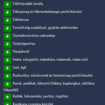
Fékfolyadék tartály
Féknyereg és fékmunkahenger javító készlet
Féktárcsa
Feszültség szabályzó, gyújtás elektronika
Gumiabroncshoz vakszelep
Gyújtógyertya
Haspáncél
Index, irányjelző, indexbúra, indexrelé, index izzó
Izzó, égő
Karburátor, szívócsonk és benzincsap javító készlet
Karok, pedálok, lábtartó (fékkar, kuplungkar, váltókar,
fékpedál)
Kellék, felszerelés, javítás, rögzítés
Kerékagy csapágy készlet