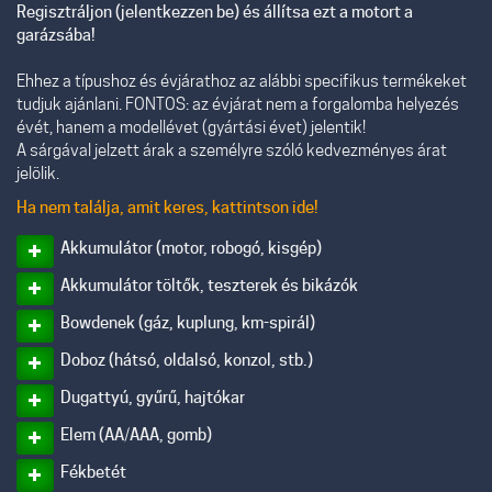
Regisztráljon (jelentkezzen be) és állítsa ezt a motort a
garázsába!
Ehhez a típushoz és évjárathoz az alábbi specifikus termékeket
tudjuk ajánlani. FONTOS: az évjárat nem a forgalomba helyezés
évét, hanem a modellévet (gyártási évet) jelentik!
A sárgával jelzett árak a személyre szóló kedvezményes árat
jelölik.
Ha nem találja, amit keres, kattintson ide!
Akkumulátor (motor, robogó, kisgép)
Akkumulátor töltők, teszterek és bikázók
Bowdenek (gáz, kuplung, km-spirál)
Doboz (hátsó, oldalsó, konzol, stb.)
Dugattyú, gyűrű, hajtókar
Elem (AA/AAA, gomb)
Fékbetét