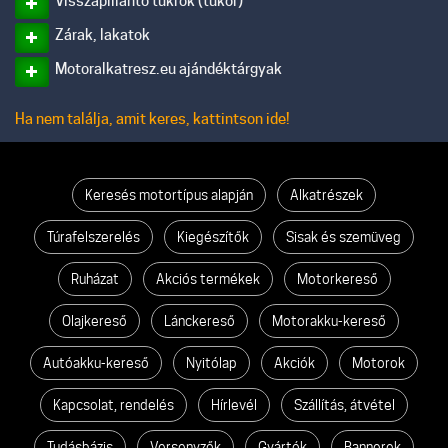
Visszapillantó tükrök (tükör)
Zárak, lakatok
Motoralkatresz.eu ajándéktárgyak
Ha nem találja, amit keres, kattintson ide!
Keresés motortípus alapján
Alkatrészek
Túrafelszerelés
Kiegészítők
Sisak és szemüveg
Ruházat
Akciós termékek
Motorkereső
Olajkereső
Lánckereső
Motorakku-kereső
Autóakku-kereső
Nyitólap
Akciók
Motorok
Kapcsolat, rendelés
Hírlevél
Szállítás, átvétel
Tudásbázis
Versenyzők
Gyártók
Bannerek