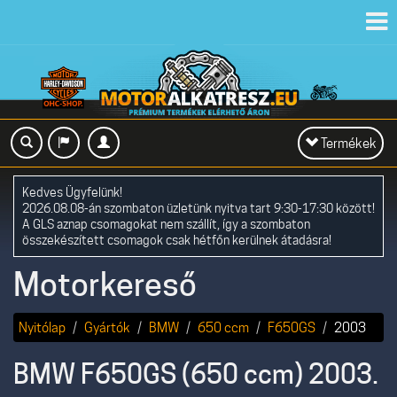
Toggl
navig
Toggle
Termékek
navigation
Kedves Ügyfelünk!
2026.08.08-án szombaton üzletünk nyitva tart 9:30-17:30 között!
A GLS aznap csomagokat nem szállít, így a szombaton
összekészített csomagok csak hétfőn kerülnek átadásra!
Motorkereső
Nyitólap
Gyártók
BMW
650 ccm
F650GS
2003
BMW F650GS (650 ccm) 2003.