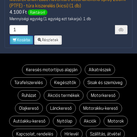
(PTFE) - túra kiszerelés (kicsi) (1 db)
4.100
Ft
Raktáron!
Mennyiségi egység (1 egység ezt takarja): 1 db
db
Kosárba
Részletek
Keresés motortípus alapján
Alkatrészek
Túrafelszerelés
Kiegészítők
Sisak és szemüveg
Ruházat
Akciós termékek
Motorkereső
Olajkereső
Lánckereső
Motorakku-kereső
Autóakku-kereső
Nyitólap
Akciók
Motorok
Kapcsolat, rendelés
Hírlevél
Szállítás, átvétel