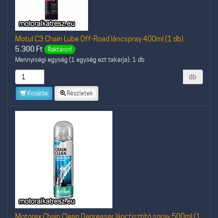
Motul C3 Chain Lube Off-Road láncspray 400ml (1 db)
5.300
Ft
Raktáron!
Mennyiségi egység (1 egység ezt takarja): 1 db
db
Kosárba
Részletek
Motorex Chain Clean Degreaser lánctisztító spray 500ml (1