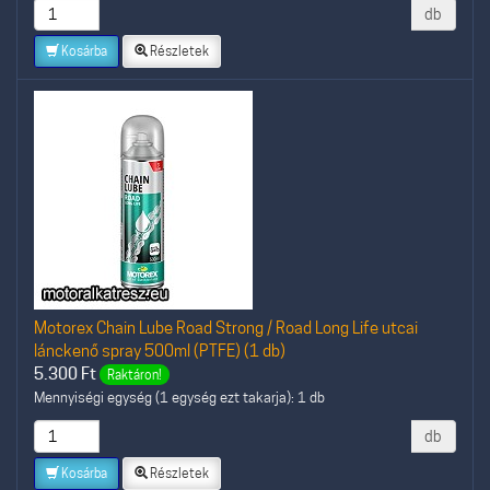
db
Kosárba
Részletek
Motorex Chain Lube Road Strong / Road Long Life utcai
lánckenő spray 500ml (PTFE) (1 db)
5.300
Ft
Raktáron!
Mennyiségi egység (1 egység ezt takarja): 1 db
db
Kosárba
Részletek