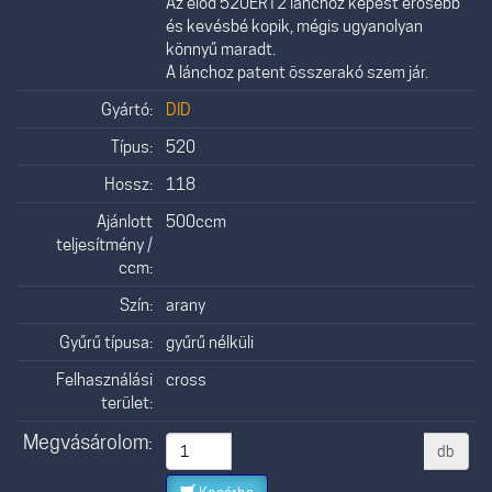
Az előd 520ERT2 lánchoz képest erősebb
és kevésbé kopik, mégis ugyanolyan
könnyű maradt.
A lánchoz patent összerakó szem jár.
Gyártó:
DID
Típus:
520
Hossz:
118
Ajánlott
500ccm
teljesítmény /
ccm:
Szín:
arany
Gyűrű típusa:
gyűrű nélküli
Felhasználási
cross
terület:
Megvásárolom:
db