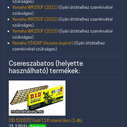
szükséges)
Yamaha WR250F (2021)
(Gyári áttételhez szemkivétel
szükséges)
Yamaha WR250F (2022)
(Gyári áttételhez szemkivétel
szükséges)
Yamaha WR250F (2023)
(Gyári áttételhez szemkivétel
szükséges)
Yamaha YZ426F (összes évjárat)
(Gyári áttételhez
szemkivétel szükséges)
Csereszabatos (helyette
használható) termékek:
DID 520DZ2 Gold 118 szemű lánc (1 db)
21.120
Ft
Raktáron!