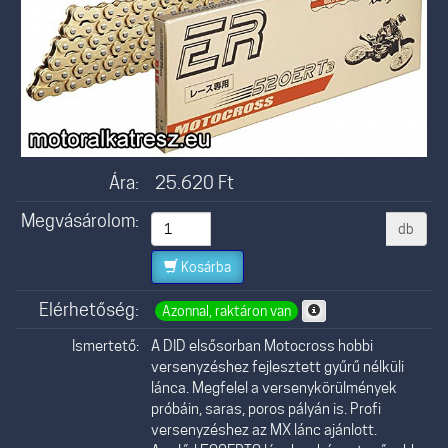
Ára:
25.620
Ft
Megvásárolom:
db
Kosárba
Elérhetőség:
Azonnal, raktáron van
Ismertető:
A DID elsősorban Motocross hobbi
versenyzéshez fejlesztett gyűrű nélküli
lánca. Megfelel a versenykörülmények
próbáin, saras, poros pályán is. Profi
versenyzéshez az MX lánc ajánlott.