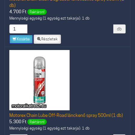
db)
4.700
Ft
Raktáron!
Mennyiségi egység (1 egység ezt takarja): 1 db
db
Kosárba
Részletek
Motorex Chain Lube Off-Road lánckenő spray 500ml (1 db)
5.300
Ft
Raktáron!
Mennyiségi egység (1 egység ezt takarja): 1 db