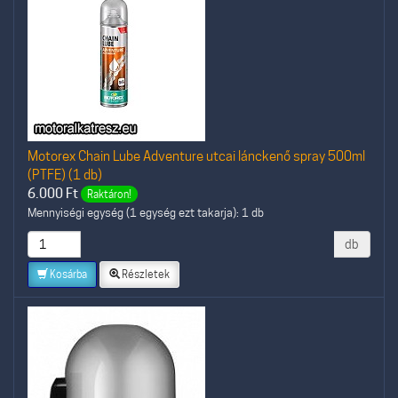
Motorex Chain Lube Adventure utcai lánckenő spray 500ml
(PTFE) (1 db)
6.000
Ft
Raktáron!
Mennyiségi egység (1 egység ezt takarja): 1 db
db
Kosárba
Részletek