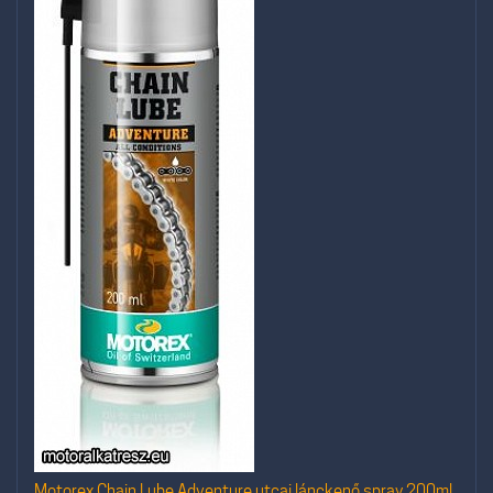
Motorex Chain Lube Adventure utcai lánckenő spray 200ml