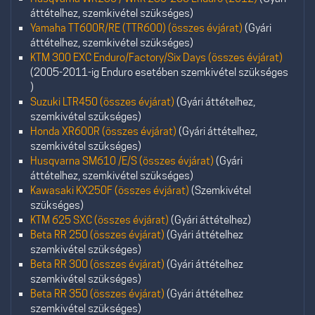
áttételhez, szemkivétel szükséges)
Yamaha TT600R/RE (TTR600) (összes évjárat)
(Gyári
áttételhez, szemkivétel szükséges)
KTM 300 EXC Enduro/Factory/Six Days (összes évjárat)
(2005-2011-ig Enduro esetében szemkivétel szükséges
)
Suzuki LTR450 (összes évjárat)
(Gyári áttételhez,
szemkivétel szükséges)
Honda XR600R (összes évjárat)
(Gyári áttételhez,
szemkivétel szükséges)
Husqvarna SM610 /E/S (összes évjárat)
(Gyári
áttételhez, szemkivétel szükséges)
Kawasaki KX250F (összes évjárat)
(Szemkivétel
szükséges)
KTM 625 SXC (összes évjárat)
(Gyári áttételhez)
Beta RR 250 (összes évjárat)
(Gyári áttételhez
szemkivétel szükséges)
Beta RR 300 (összes évjárat)
(Gyári áttételhez
szemkivétel szükséges)
Beta RR 350 (összes évjárat)
(Gyári áttételhez
szemkivétel szükséges)