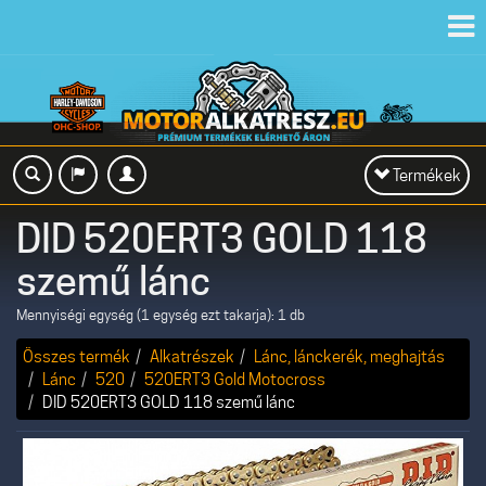
Toggl
navig
Toggle
Termékek
navigation
DID 520ERT3 GOLD 118
szemű lánc
Mennyiségi egység (1 egység ezt takarja): 1 db
Összes termék
Alkatrészek
Lánc, lánckerék, meghajtás
Lánc
520
520ERT3 Gold Motocross
DID 520ERT3 GOLD 118 szemű lánc