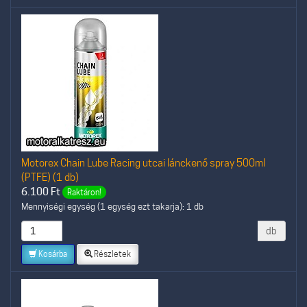
Motorex Chain Lube Racing utcai lánckenő spray 500ml
(PTFE) (1 db)
6.100
Ft
Raktáron!
Mennyiségi egység (1 egység ezt takarja): 1 db
db
Kosárba
Részletek