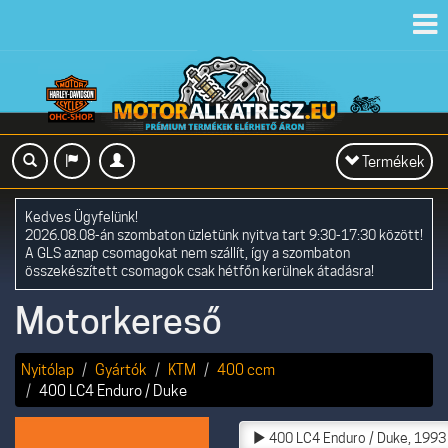
Toggl
navig
Toggle
Termékek
navigation
Kedves Ügyfelünk!
2026.08.08-án szombaton üzletünk nyitva tart 9:30-17:30 között!
A GLS aznap csomagokat nem szállít, így a szombaton
összekészített csomagok csak hétfőn kerülnek átadásra!
Motorkereső
Nyitólap
Gyártók
KTM
400 ccm
400 LC4 Enduro / Duke
400 LC4 Enduro / Duke, 1993