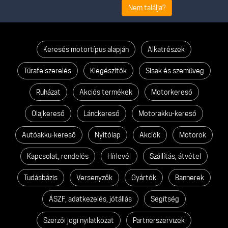
Nem találja?
Keresés motortípus alapján
Alkatrészek
Túrafelszerelés
Kiegészítők
Sisak és szemüveg
Ruházat
Akciós termékek
Motorkereső
Olajkereső
Lánckereső
Motorakku-kereső
Autóakku-kereső
Nyitólap
Akciók
Motorok
Kapcsolat, rendelés
Hírlevél
Szállítás, átvétel
Tudásbázis
Versenyzők
Gyártók
Bannerek
ÁSZF, adatkezelés, jótállás
Segítség
Szerzői jogi nyilatkozat
Partnerszervizek