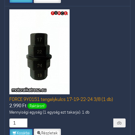
FORCE 9Y0151 tengelykulcs 17-19-22-24 3/8 (1 db)
2.990
Ft
Raktáron!
Mennyiségi egység (1 egység ezt takarja): 1 db
db
Kosárba
Részletek