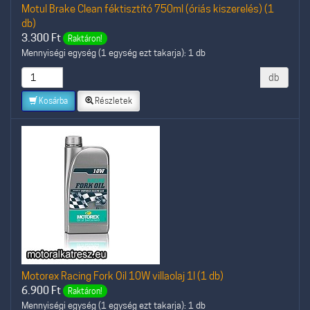
Motul Brake Clean féktisztító 750ml (óriás kiszerelés) (1
db)
3.300
Ft
Raktáron!
Mennyiségi egység (1 egység ezt takarja): 1 db
db
Kosárba
Részletek
Motorex Racing Fork Oil 10W villaolaj 1l (1 db)
6.900
Ft
Raktáron!
Mennyiségi egység (1 egység ezt takarja): 1 db