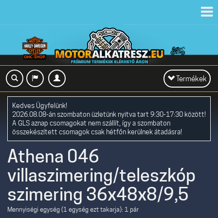
Toggl
navig
Toggle
Termékek
navigation
Kedves Ügyfelünk!
2026.08.08-án szombaton üzletünk nyitva tart 9:30-17:30 között!
A GLS aznap csomagokat nem szállít, így a szombaton
összekészített csomagok csak hétfőn kerülnek átadásra!
Athena 046
villaszimering/teleszkóp
szimering 36x48x8/9,5
Mennyiségi egység (1 egység ezt takarja): 1 pár