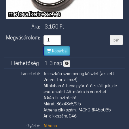
Ára:
3.150
Ft
Megvásárolom:
pár
Kosárba
Elérhetőség:
1-3 nap
Ismertető:
Teleszkóp szimmering készlet (a szett
2db-ot tartalmaz!).
Általában Athena gyártótól szállítjuk, de
esetenként ARI márka is érkezhet.
A kép illusztráció!
Méret: 36x48x8/9,5
Athena cikkszám: P40FORK455035
Ari cikkszám: 046
Gyártó:
Athena