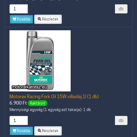
db
Kosárba
Részletek
Motorex Racing Fork Oil 15W villaolaj 1l (1 db)
6.900
Ft
Raktáron!
Mennyiségi egység (1 egység ezt takarja): 1 db
db
Kosárba
Részletek