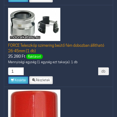
FORCE Teleszkóp szimering beütő fém dobozban állítható
26-45mm (1 db)
25.280
Ft
Raktáron!
Mennyiségi egység (1 egység ezt takarja): 1 db
db
Kosárba
Részletek