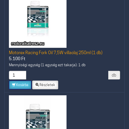
Motorex Racing Fork Oil 7,5W villaolaj 250ml (1 db)
5.100
Ft
Mennyiségi egység (1 egység ezt takarja): 1 db
db
Kosárba
Részletek