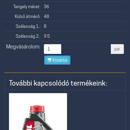
Tengely méret:
36
Külső átmérő:
48
Szélesség 1.:
8
Szélesség 2.:
9.5
Megvásárolom:
pár
Kosárba
További kapcsolódó termékeink: