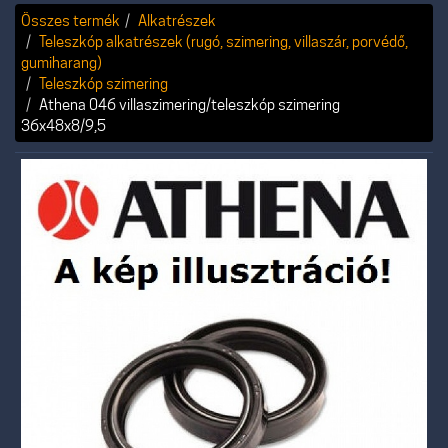
Összes termék
Alkatrészek
Teleszkóp alkatrészek (rugó, szimering, villaszár, porvédő,
gumiharang)
Teleszkóp szimering
Athena 046 villaszimering/teleszkóp szimering
36x48x8/9,5