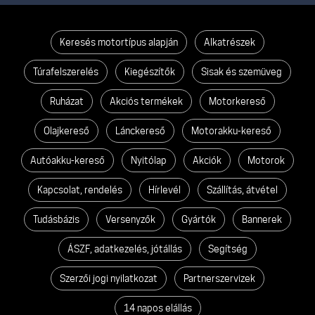
Keresés motortípus alapján
Alkatrészek
Túrafelszerelés
Kiegészítők
Sisak és szemüveg
Ruházat
Akciós termékek
Motorkereső
Olajkereső
Lánckereső
Motorakku-kereső
Autóakku-kereső
Nyitólap
Akciók
Motorok
Kapcsolat, rendelés
Hírlevél
Szállítás, átvétel
Tudásbázis
Versenyzők
Gyártók
Bannerek
ÁSZF, adatkezelés, jótállás
Segítség
Szerzői jogi nyilatkozat
Partnerszervizek
14 napos elállás