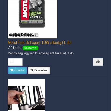
Motul Fork Oil Expert 10W villaolaj (1 db)
7.100
Ft
Raktáron!
Mennyiségi egység (1 egység ezt takarja): 1 db
db
Kosárba
Részletek