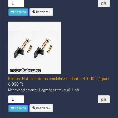
pár
Kosárba
Részletek
Biketec Hátsó motoros emelőhöz L adapter BT0002 (1 pár)
6.030
Ft
Mennyiségi egység (1 egység ezt takarja): 1 pár
pár
Kosárba
Részletek