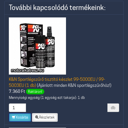
További kapcsolódó termékeink:
K&N Sportlégszűrő tisztító készlet 99-5000EU / 99-
5003EU (1 db)
(Ajánlott minden K&N sportlégszűrőhöz!)
7.360
Ft
Raktáron!
Mennyiségi egység (1 egység ezt takarja): 1 db
db
Kosárba
Részletek