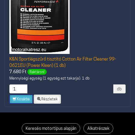
K&N Sportlégszűrő tisztító Cotton Air Filter Cleaner 99-
0621EU (Power Kleen) (1 db)
7.680
Ft
Raktáron!
Mennyiségi egység (1 egység ezt takarja): 1 db
db
Kosárba
Részletek
Keresés motortípus alapján
Alkatrészek