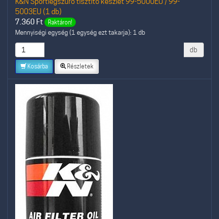
K&N Sportlégszűrő tisztító készlet 99-5000EU / 99-
5003EU (1 db)
7.360
Ft
Raktáron!
Mennyiségi egység (1 egység ezt takarja): 1 db
db
Kosárba
Részletek