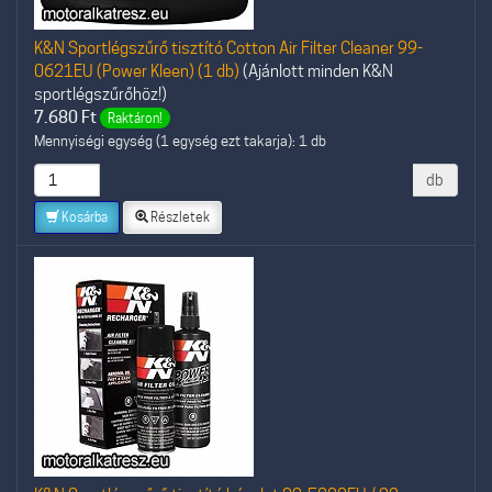
K&N Sportlégszűrő tisztító Cotton Air Filter Cleaner 99-
0621EU (Power Kleen) (1 db)
(Ajánlott minden K&N
sportlégszűrőhöz!)
7.680
Ft
Raktáron!
Mennyiségi egység (1 egység ezt takarja): 1 db
db
Kosárba
Részletek