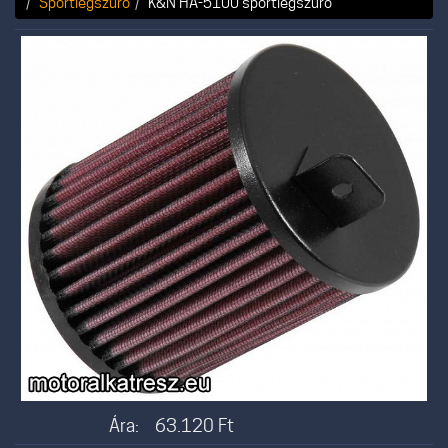
Sportlégszűrő
K&N HA-5100 sportlégszűrő
Ára:
63.120
Ft