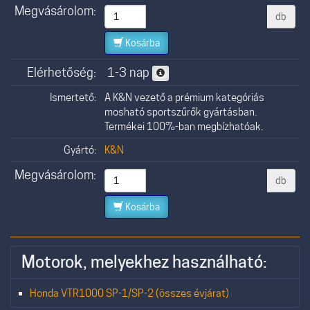
Megvásárolom:
db
Kosárba
Elérhetőség:
1-3 nap
Ismertető:
A K&N vezető a prémium kategóriás
mosható sportszűrők gyártásban.
Termékei 100%-ban megbízhatóak.
Gyártó:
K&N
Megvásárolom:
db
Kosárba
Motorok, melyekhez használható:
Honda VTR1000 SP-1/SP-2 (összes évjárat)