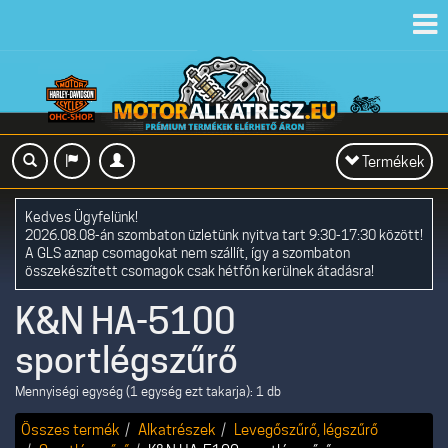
Toggl
navig
Toggle
Termékek
navigation
Kedves Ügyfelünk!
2026.08.08-án szombaton üzletünk nyitva tart 9:30-17:30 között!
A GLS aznap csomagokat nem szállít, így a szombaton
összekészített csomagok csak hétfőn kerülnek átadásra!
K&N HA-5100
sportlégszűrő
Mennyiségi egység (1 egység ezt takarja): 1 db
Összes termék
Alkatrészek
Levegőszűrő, légszűrő