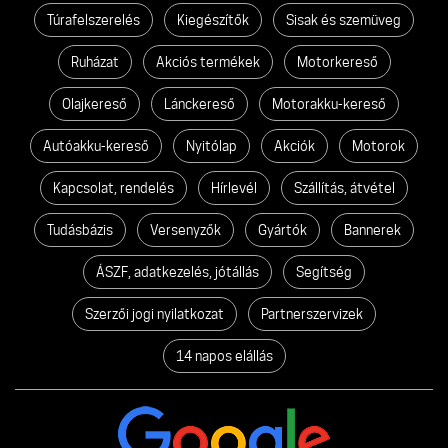
Túrafelszerelés
Kiegészítők
Sisak és szemüveg
Ruházat
Akciós termékek
Motorkereső
Olajkereső
Lánckereső
Motorakku-kereső
Autóakku-kereső
Nyitólap
Akciók
Motorok
Kapcsolat, rendelés
Hírlevél
Szállítás, átvétel
Tudásbázis
Versenyzők
Gyártók
Bannerek
ÁSZF, adatkezelés, jótállás
Segítség
Szerzői jogi nyilatkozat
Partnerszervizek
14 napos elállás