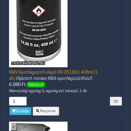
K&N Sportlégszűrő olajzó 99-0516EU 408ml (1
db)
(Ajánlott minden K&N sportlégszűrőhöz!)
6.080
Ft
Raktáron!
Mennyiségi egység (1 egység ezt takarja): 1 db
db
Kosárba
Részletek