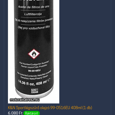
K&N Sportlégszűrő olajzó 99-0516EU 408ml (1 db)
6.080
Ft
Raktáron!