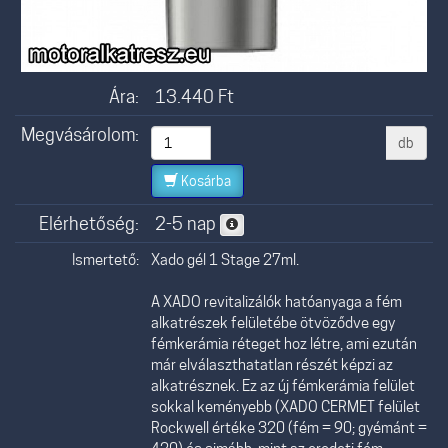
Ára:
13.440
Ft
Megvásárolom:
db
Kosárba
Elérhetőség:
2-5 nap
Ismertető:
Xado gél 1 Stage 27ml.
A XADO revitalizálók hatóanyaga a fém
alkatrészek felületébe ötvöződve egy
fémkerámia réteget hoz létre, ami ezután
már elválaszthatatlan részét képzi az
alkatrésznek. Ez az új fémkerámia felület
sokkal keményebb (XADO CERMET felület
Rockwell értéke 320 (fém = 90; gyémánt =