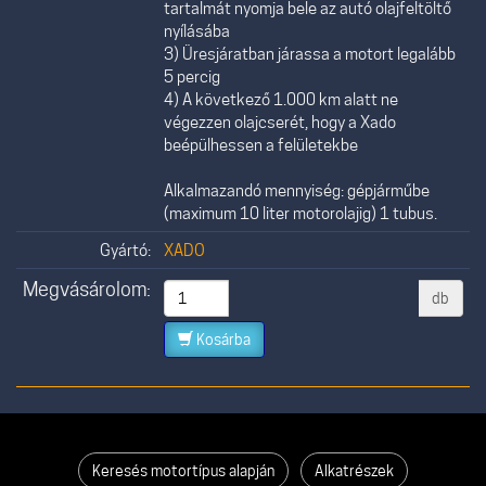
tartalmát nyomja bele az autó olajfeltöltő
nyílásába
3) Üresjáratban járassa a motort legalább
5 percig
4) A következő 1.000 km alatt ne
végezzen olajcserét, hogy a Xado
beépülhessen a felületekbe
Alkalmazandó mennyiség: gépjárműbe
(maximum 10 liter motorolajig) 1 tubus.
Gyártó:
XADO
Megvásárolom:
db
Kosárba
Keresés motortípus alapján
Alkatrészek