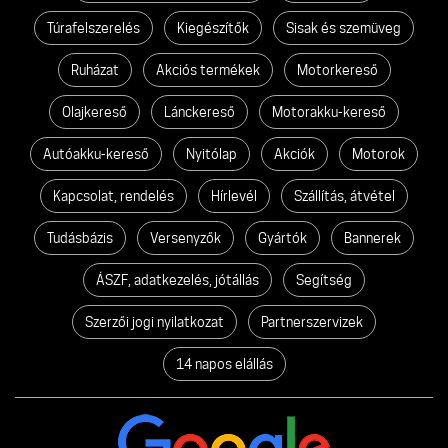
Túrafelszerelés
Kiegészítők
Sisak és szemüveg
Ruházat
Akciós termékek
Motorkereső
Olajkereső
Lánckereső
Motorakku-kereső
Autóakku-kereső
Nyitólap
Akciók
Motorok
Kapcsolat, rendelés
Hírlevél
Szállítás, átvétel
Tudásbázis
Versenyzők
Gyártók
Bannerek
ÁSZF, adatkezelés, jótállás
Segítség
Szerzői jogi nyilatkozat
Partnerszervizek
14 napos elállás