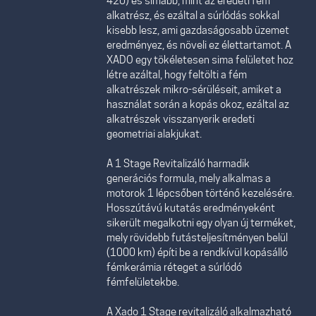
420) és simább, mint az eredeti fém
alkatrész, és ezáltal a súrlódás sokkal
kisebb lesz, ami gazdaságosabb üzemet
eredményez, és növeli ez élettartamot. A
XADO egy tökéletesen sima felületet hoz
létre azáltal, hogy feltölti a fém
alkatrészek mikro-sérüléseit, amiket a
használat során a kopás okoz, ezáltal az
alkatrészek visszanyerik eredeti
geometriai alakjukat.
A 1 Stage Revitalizáló harmadik
generációs formula, mely alkalmas a
motorok 1 lépcsőben történő kezelésére.
Hosszútávú kutatás eredményeként
sikerült megalkotni egy olyan új terméket,
mely rövidebb futásteljesítményen belül
(1000 km) építi be a rendkívül kopásálló
fémkerámia réteget a súrlódó
fémfelületekbe.
A Xado 1 Stage revitalizáló alkalmazható