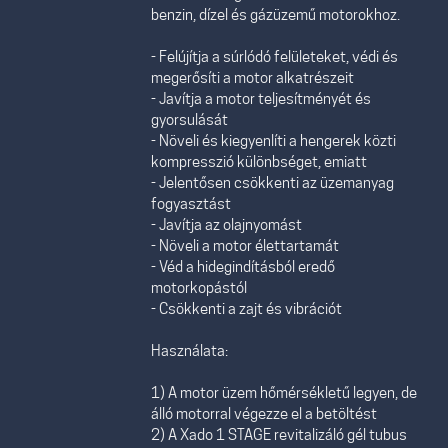
benzin, dízel és gázüzemű motorokhoz.
- Felújítja a súrlódó felületeket, védi és
megerősíti a motor alkatrészeit
- Javítja a motor teljesítményét és
gyorsulását
- Növeli és kiegyenlíti a hengerek közti
kompresszió különbséget, emiatt
- Jelentősen csökkenti az üzemanyag
fogyasztást
- Javítja az olajnyomást
- Növeli a motor élettartamát
- Véd a hidegindításból eredő
motorkopástól
- Csökkenti a zajt és vibrációt
Használata:
1) A motor üzem hőmérsékletű legyen, de
álló motorral végezze el a betöltést
2) A Xado 1 STAGE revitalizáló gél tubus