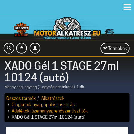
Toggl
navig
Toggle
Termékek
navigation
XADO Gél 1 STAGE 27ml
10124 (autó)
Mennyiségi egység (1 egység ezt takarja): 1 db
Összes termék
Alkatrészek
Olaj, kenőanyag, ápolás, tisztítás
Adalékok, üzemanyagrendszer tisztítók
XADO Gél 1 STAGE 27ml 10124 (autó)