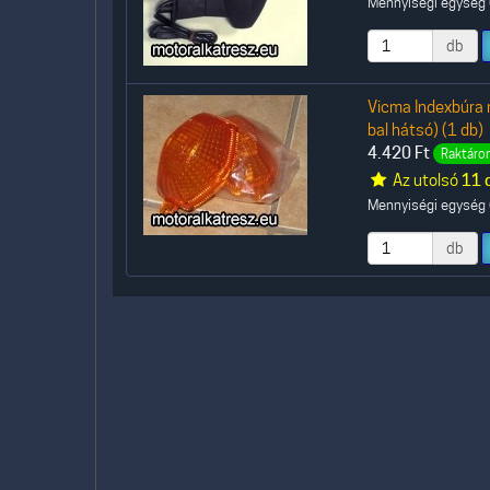
Mennyiségi egység (
db
Vicma Indexbúra 
bal hátsó) (1 db)
4.420
Ft
Raktáron
Az utolsó
11 
Mennyiségi egység (
db