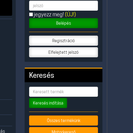
jegyezz meg!
(ÚJ!)
Belépés
Regisztráció
Elfelejtett jelszó
Keresés
Keresés indítása
Összes termékünk
rás
Motorkereső