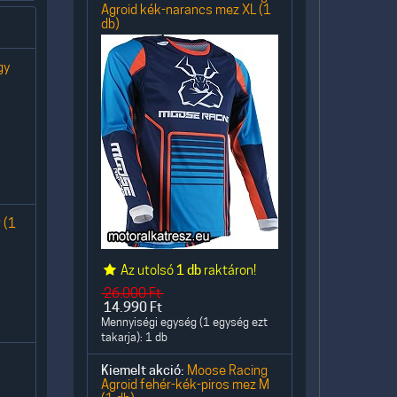
Agroid kék-narancs mez XL (1
db)
gy
 (1
Az utolsó
1 db
raktáron!
26.000
Ft
14.990
Ft
Mennyiségi egység (1 egység ezt
takarja): 1 db
Kiemelt akció:
Moose Racing
Agroid fehér-kék-piros mez M