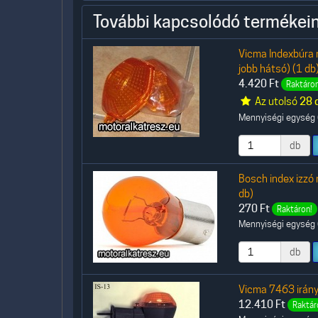
További kapcsolódó termékein
Vicma Indexbúra 
jobb hátsó) (1 db
4.420
Ft
Raktáron
Az utolsó
28 
Mennyiségi egység (
db
Bosch index izzó
db)
270
Ft
Raktáron!
Mennyiségi egység (
db
Vicma 7463 irányj
12.410
Ft
Raktár