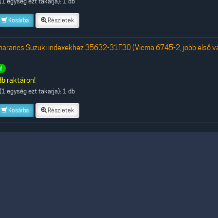
1 egység ezt takarja): 1 db
Kosárba
Részletek
narancs Suzuki indexekhez 35632-31F30 (Vicma 6745-2, jobb első v
!
db
raktáron!
1 egység ezt takarja): 1 db
Kosárba
Részletek