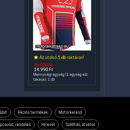
Az utolsó
1 db
raktáron!
26.000
Ft
14.990
Ft
Mennyiségi egység (1 egység ezt
takarja): 1 db
ázat
Akciós termékek
Motorkereső
pcsolat, rendelés
Hírlevél
Szállítás, átvétel