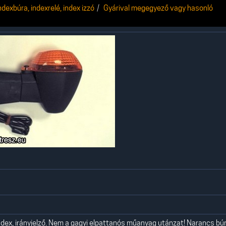
indexbúra, indexrelé, index izzó
Gyárival megegyező vagy hasonló
ndex, irányjelző. Nem a gagyi elpattanós műanyag utánzat! Narancs bú