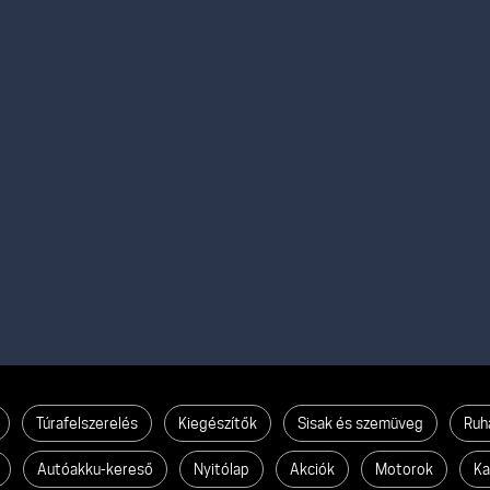
Túrafelszerelés
Kiegészítők
Sisak és szemüveg
Ruh
Autóakku-kereső
Nyitólap
Akciók
Motorok
Ka