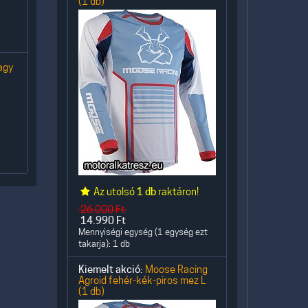
(1 db)
agy
Az utolsó
1 db
raktáron!
26.000
Ft
14.990
Ft
Mennyiségi egység (1 egység ezt
takarja): 1 db
Kiemelt akció:
Moose Racing
Agroid fehér-kék-piros mez L
(1 db)