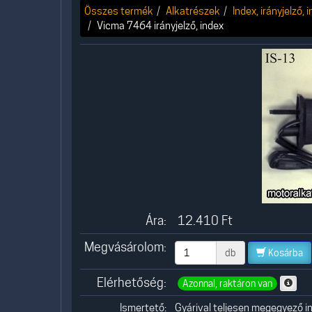
Összes termék
Alkatrészek
Index, irányjelző, 
Vicma 7464 irányjelző, index
Ára:
12.410
Ft
Megvásárolom:
db
Kosárba
Elérhetőség:
Azonnal, raktáron van
Ismertető:
Gyárival teljesen megegyező i