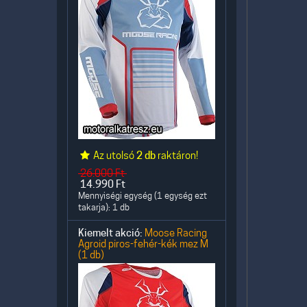
Az utolsó
2 db
raktáron!
26.000
Ft
14.990
Ft
Mennyiségi egység (1 egység ezt
takarja): 1 db
Kiemelt akció:
Moose Racing
Agroid piros-fehér-kék mez M
(1 db)