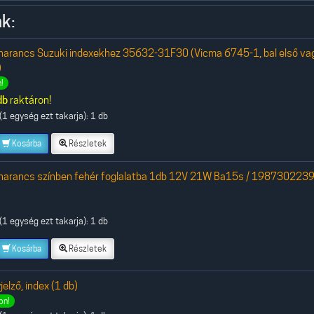
k:
narancs Suzuki indexekhez 35632-31F30 (Vicma 6745-1, bal első va
)
!
db
raktáron!
1 egység ezt takarja): 1 db
Kosárba
Részletek
 narancs színben fehér foglalatba 1db 12V 21W Ba15s / 1987302239
1 egység ezt takarja): 1 db
Kosárba
Részletek
elző, index (1 db)
on!