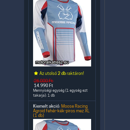
Az utolsó
2 db
raktáron!
26.000
Ft
14.990
Ft
Mennyiségi egység (1 egység ezt
takarja): 1 db
Kiemelt akció:
Moose Racing
Agroid fehér-kék-piros mez XL
(1 db)