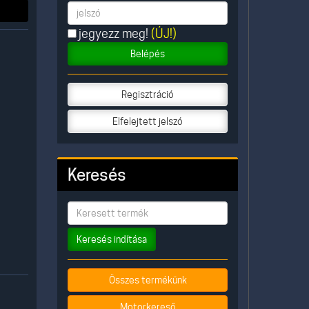
jegyezz meg!
(ÚJ!)
Belépés
Regisztráció
Elfelejtett jelszó
Keresés
Keresés indítása
Összes termékünk
Motorkereső