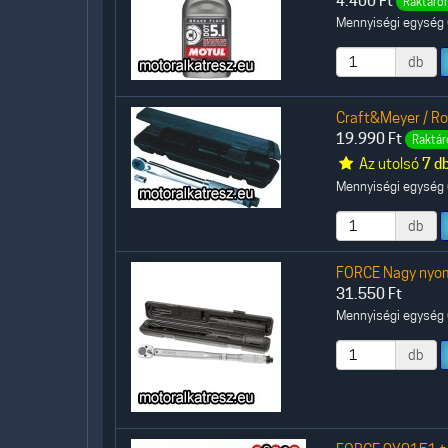
4.400
Ft
Raktáron
Mennyiségi egység (
db
Craft&Meyer / R
19.990
Ft
Raktár
Az utolsó
7 d
Mennyiségi egység (
db
FORCE Nagy nyo
31.550
Ft
Mennyiségi egység (
db