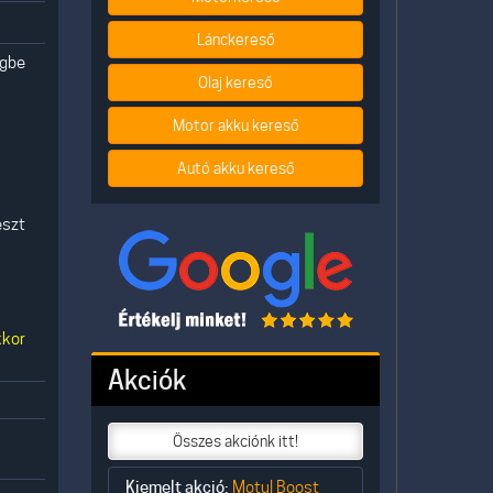
Lánckereső
egbe
Olaj kereső
Motor akku kereső
Autó akku kereső
észt
kkor
Akciók
Összes akciónk itt!
Kiemelt akció:
Motul Boost