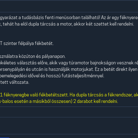
yarázat a tudásbázis fenti menüsorban található! Az ár egy féknyer
 tehát ha elöl dupla tárcsás a motor, akkor két szettet kell rendelni.
 szinter félpálya fékbetét.
asználatra közúton és pályanapon.
kéletes választás előre, akik vagy túramotor bajnokságon vesznek r
rsenypályán és utcán is használják motorjukat. Ez a betét direkt ilyen
id bemelegedési idővel és hosszú futásteljesítménnyel.
tett változata.
 féknyeregbe való fékbetétszett. Ha dupla tárcsás a fékrendszer, a
-balos esetén a másikból összesen) 2 darabot kell rendelni.