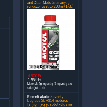
and Clean Moto üzemanyag
rendszer tisztító 200ml (1 db)
4.500
Ft
1.990
Ft
Mennyiségi egység (1 egység ezt
takarja): 1 db
Kiemelt akció:
Seventy
Degrees SD-PJ14 motoros
farmer nadrág sötétkék, slim