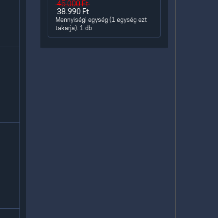
45.000
Ft
38.990
Ft
Mennyiségi egység (1 egység ezt
takarja): 1 db