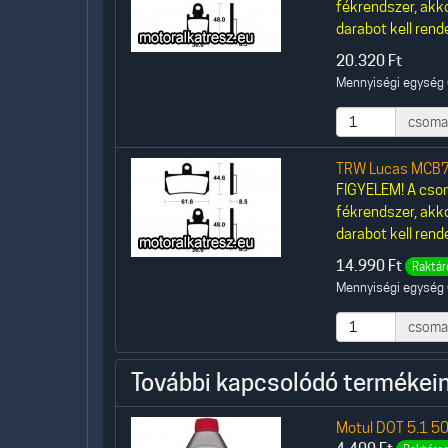
fékrendszer, akk
darabot kell rende
20.320
Ft
Mennyiségi egység 
csoma
TRW Lucas MCB7
FIGYELEM! A csom
fékrendszer, akk
darabot kell rende
14.990
Ft
Raktár
Mennyiségi egység 
csoma
További kapcsolódó termékein
Motul DOT 5.1 50