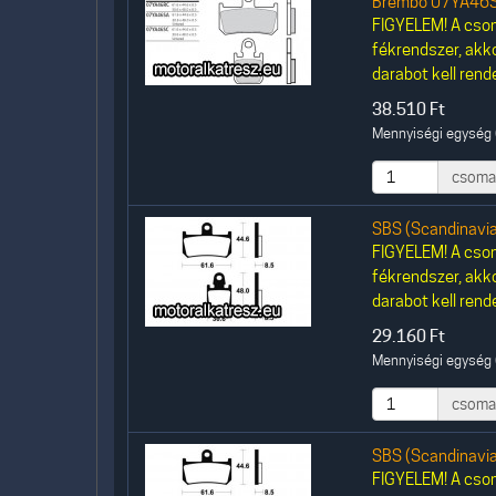
Brembo 07YA46S
FIGYELEM! A csom
fékrendszer, akk
darabot kell rende
38.510
Ft
Mennyiségi egység 
csoma
SBS (Scandinavi
FIGYELEM! A csom
fékrendszer, akk
darabot kell rende
29.160
Ft
Mennyiségi egység 
csoma
SBS (Scandinavi
FIGYELEM! A csom