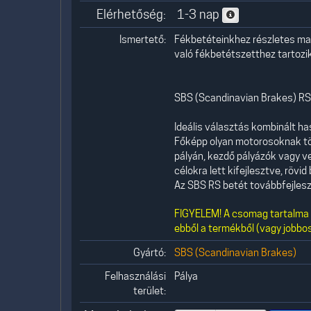
Elérhetőség:
1-3 nap
Ismertető:
Fékbetéteinkhez részletes mag
való fékbetétszetthez tartozik,
SBS (Scandinavian Brakes) RST
Ideális választás kombinált h
Főképp olyan motorosoknak tö
pályán, kezdő pályázók vagy ve
célokra lett kifejlesztve, röv
Az SBS RS betét továbbfejlesz
FIGYELEM! A csomag tartalma 1
ebből a termékből (vagy jobbos
Gyártó:
SBS (Scandinavian Brakes)
Felhasználási
Pálya
terület: