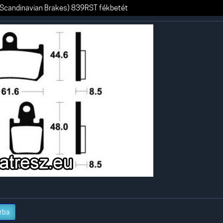
Scandinavian Brakes) 839RST fékbetét
rba