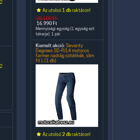
 2
Az utolsó
1 db
raktáron!
20.100
Ft
16.990
Ft
Mennyiségi egység (1 egység ezt
takarja): 1 pár
Kiemelt akció:
Seventy
Degrees SD-PJ14 motoros
farmer nadrág sötétkék, slim
fit L (1 db)
 2
Az utolsó
2 db
raktáron!