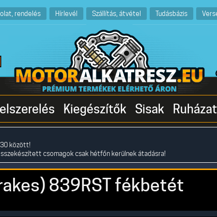
olat, rendelés
Hírlevél
Szállítás, átvétel
Tudásbázis
Vers
elszerelés
Kiegészítők
Sisak
Ruházat
30 között!
összekészített csomagok csak hétfőn kerülnek átadásra!
rakes) 839RST fékbetét