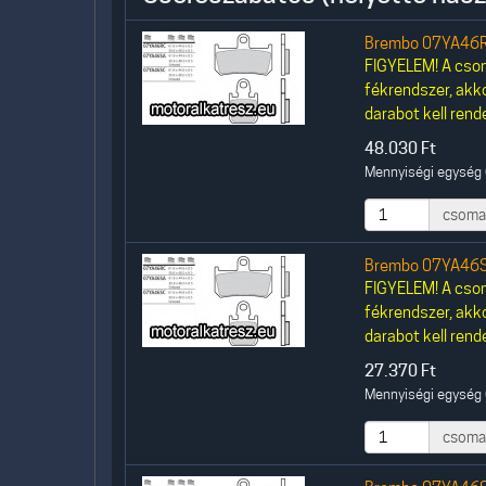
Brembo 07YA46R
FIGYELEM! A csom
fékrendszer, akk
darabot kell rende
48.030
Ft
Mennyiségi egység 
csoma
Brembo 07YA46S
FIGYELEM! A csom
fékrendszer, akk
darabot kell rende
27.370
Ft
Mennyiségi egység 
csoma