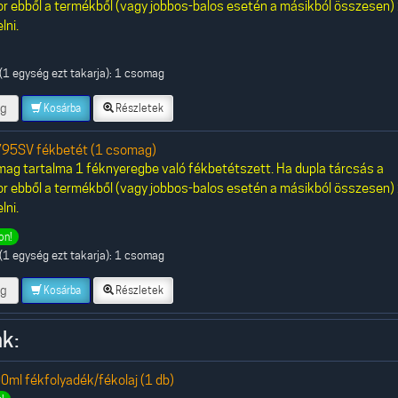
or ebből a termékből (vagy jobbos-balos esetén a másikból összesen)
lni.
(1 egység ezt takarja): 1 csomag
g
Kosárba
Részletek
95SV fékbetét (1 csomag)
ag tartalma 1 féknyeregbe való fékbetétszett. Ha dupla tárcsás a
or ebből a termékből (vagy jobbos-balos esetén a másikból összesen)
lni.
on!
(1 egység ezt takarja): 1 csomag
g
Kosárba
Részletek
k:
0ml fékfolyadék/fékolaj (1 db)