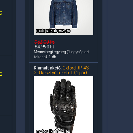
 2
95.900
Ft
84.990
Ft
Mennyiségi egység (1 egység ezt
takarja): 1 db
Kiemelt akció:
Oxford RP-4S
3.0 kesztyű fekete L (1 pár)
 2