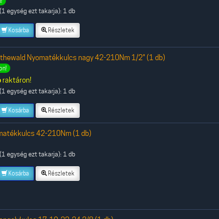
!
1 egység ezt takarja): 1 db
Kosárba
Részletek
othewald Nyomatékkulcs nagy 42-210Nm 1/2" (1 db)
on!
b
raktáron!
1 egység ezt takarja): 1 db
Kosárba
Részletek
matékkulcs 42-210Nm (1 db)
1 egység ezt takarja): 1 db
Kosárba
Részletek