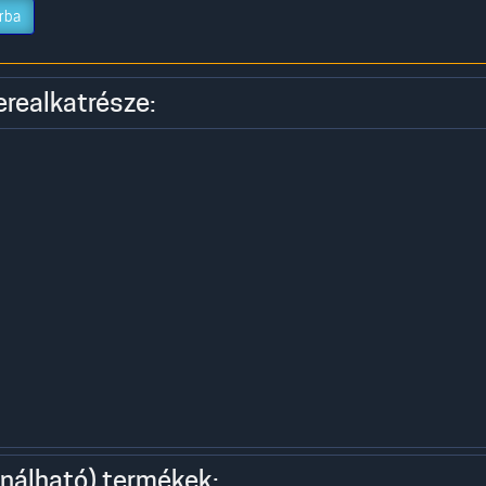
rba
erealkatrésze:
nálható) termékek: