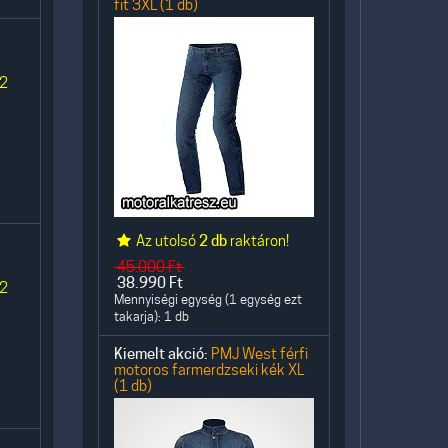
fit 3XL (1 db)
 2
Az utolsó
2 db
raktáron!
45.000
Ft
38.990
Ft
 2
Mennyiségi egység (1 egység ezt
takarja): 1 db
Kiemelt akció:
PMJ West férfi
motoros farmerdzseki kék XL
(1 db)