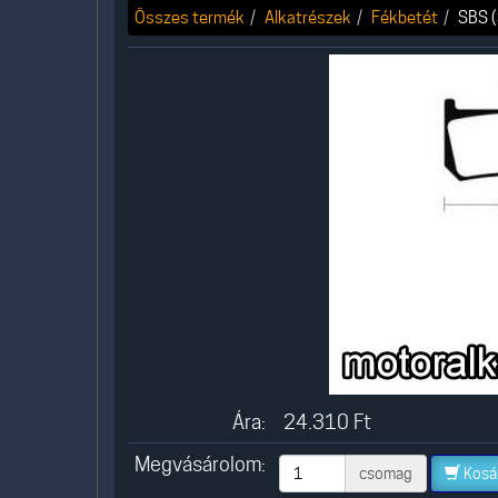
Összes termék
Alkatrészek
Fékbetét
SBS (
Ára:
24.310
Ft
Megvásárolom:
csomag
Kosá