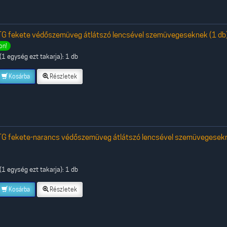
G fekete védőszemüveg átlátszó lencsével szemüvegeseknek (1 db
on!
1 egység ezt takarja): 1 db
Kosárba
Részletek
G fekete-narancs védőszemüveg átlátszó lencsével szemüvegesek
1 egység ezt takarja): 1 db
Kosárba
Részletek