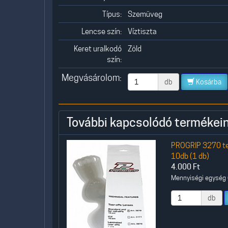
Típus:
Szemüveg
Lencse szín:
Víztiszta
Keret uralkodó
Zöld
szín:
Megvásárolom:
db
Kosárba
További kapcsolódó termékein
PROGRIP 3270 tea
10db (1 db)
4.000
Ft
Mennyiségi egység (
db