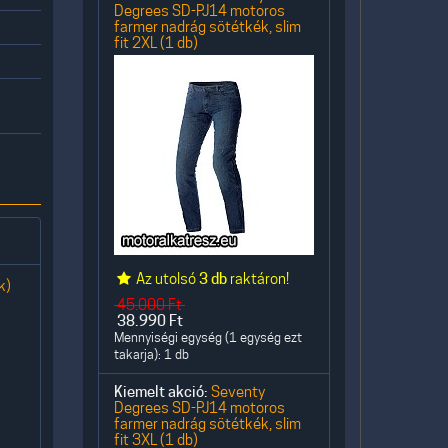
Degrees SD-PJ14 motoros
farmer nadrág sötétkék, slim
fit 2XL (1 db)
Az utolsó
3 db
raktáron!
k)
45.000
Ft
38.990
Ft
Mennyiségi egység (1 egység ezt
takarja): 1 db
Kiemelt akció:
Seventy
Degrees SD-PJ14 motoros
farmer nadrág sötétkék, slim
fit 3XL (1 db)