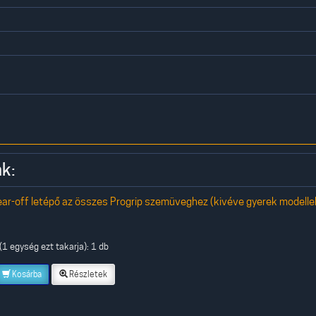
k:
r-off letépő az összes Progrip szemüveghez (kivéve gyerek modelle
1 egység ezt takarja): 1 db
Kosárba
Részletek