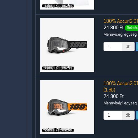
100% Accuri2 OT
24.300
Ft
Raktár
Mennyiségi egység (
db
100% Accuri2 OT
(1 db)
24.300
Ft
Mennyiségi egység (
db