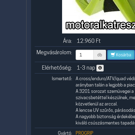
Ára:
12.960
Ft
Megvásárolom:
db
Kosárba
Elérhetőség:
1-3 nap
Ismertető:
A cross/enduro/ATV/quad védős
arányban talán a legjobb a piac
A 3201 sorozat szemüvegei a ho
szivacsbetéttel készülnek, me
közvetlenül az arccal.
A lencse UV szűrős, párásodás
A nagyobb biztonság érdekében 
kiváló csúszásmentes tapadás
Gyártó:
PROGRIP