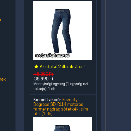
)
Az utolsó
2 db
raktáron!
45.000
Ft
nek
38.990
Ft
Mennyiségi egység (1 egység ezt
takarja): 1 db
Kiemelt akció:
Seventy
Degrees SD-PJ14 motoros
farmer nadrág sötétkék, slim
fit L (1 db)