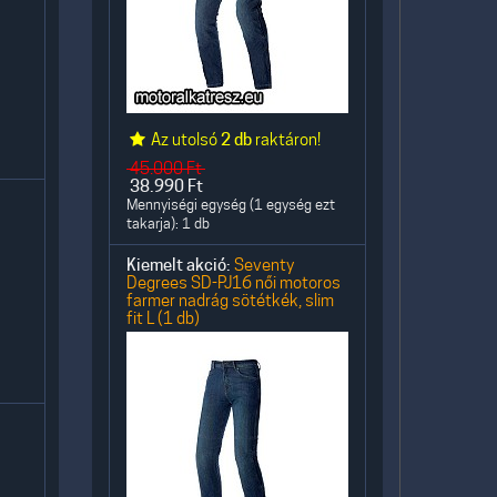
Az utolsó
2 db
raktáron!
45.000
Ft
38.990
Ft
Mennyiségi egység (1 egység ezt
takarja): 1 db
Kiemelt akció:
Seventy
Degrees SD-PJ16 női motoros
farmer nadrág sötétkék, slim
fit L (1 db)