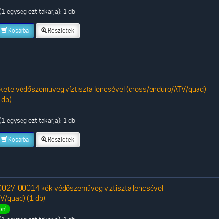
1 egység ezt takarja): 1 db
Kosárba
Részletek
ete védőszemüveg víztiszta lencsével (cross/enduro/ATV/quad)
 db)
1 egység ezt takarja): 1 db
Kosárba
Részletek
027-00014 kék védőszemüveg víztiszta lencsével
V/quad) (1 db)
on!
1 egység ezt takarja): 1 db