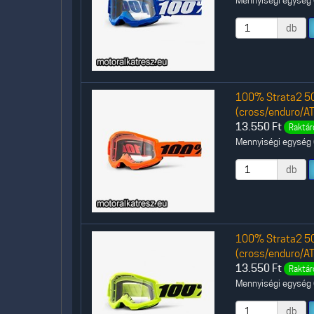
db
100% Strata2 50
(cross/enduro/AT
13.550
Ft
Raktár
Mennyiségi egység (
db
100% Strata2 50
(cross/enduro/AT
13.550
Ft
Raktár
Mennyiségi egység (
db