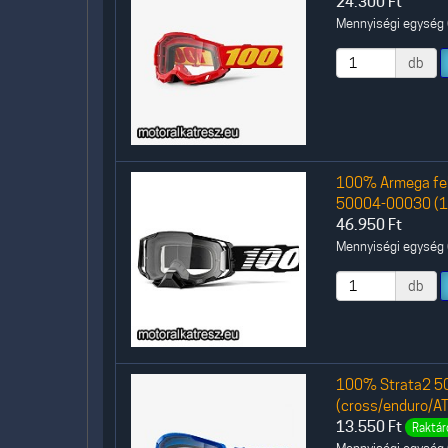
24.300
Ft
Mennyiségi egység (
db
100% Armega fek
50004-00030 (1
46.950
Ft
Mennyiségi egység (
db
100% Strata2 50
(cross/enduro/AT
13.550
Ft
Raktár
Mennyiségi egység (