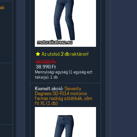
nek
Az utolsó
2 db
raktáron!
45.000
Ft
38.990
Ft
Mennyiségi egység (1 egység ezt
takarja): 1 db
Kiemelt akció:
Seventy
Degrees SD-PJ14 motoros
farmer nadrág sötétkék, slim
fit XL (1 db)