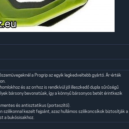
zemüvegeknél a Progrip az egyik legkedveltebb gyártó. Ár-érték
on.
mlokhoz és az orrhoz is rendkívül jól illeszkedő dupla sűrűségű
lyek bársony bevonatúak, így a könnyű bársonyos betét érintkezik
mentes és antisztatikus (portaszító).
szilikonnal kezelt fejpánt, azaz hullámos szilikoncsíkok biztosítják a
t a bukósisakhoz.