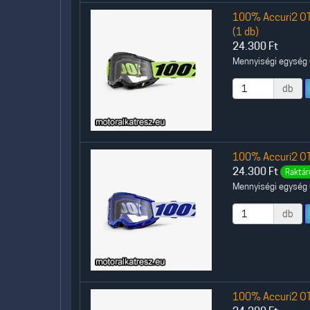
100% Accuri2 OT
(1 db)
24.300
Ft
Mennyiségi egység (
db
100% Accuri2 OT
24.300
Ft
Raktár
Mennyiségi egység (
db
100% Accuri2 OT