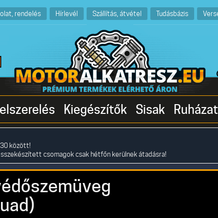
olat, rendelés
Hírlevél
Szállítás, átvétel
Tudásbázis
Vers
elszerelés
Kiegészítők
Sisak
Ruházat
30 között!
összekészített csomagok csak hétfőn kerülnek átadásra!
 védőszemüveg
quad)