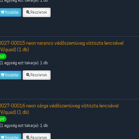
Kosárba
Részletek
027-00015 neon narancs védőszemüveg víztiszta lencsével
V/quad) (1 db)
on!
1 egység ezt takarja): 1 db
Kosárba
Részletek
027-00016 neon sárga védőszemüveg víztiszta lencsével
V/quad) (1 db)
on!
1 egység ezt takarja): 1 db
Kosárba
Részletek