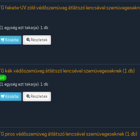
G fekete-UV zöld védőszemüveg átlátszó lencsével szemüvegesek
1 egység ezt takarja): 1 db
Kosárba
Részletek
G kék védőszemüveg átlátszó lencsével szemüvegeseknek (1 db)
on!
1 egység ezt takarja): 1 db
Kosárba
Részletek
G piros védőszemüveg átlátszó lencsével szemüvegeseknek (1 db)