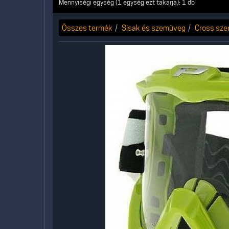
Mennyiségi egység (1 egység ezt takarja): 1 db
Összes termék
Sisak és szemüveg
Cross sz