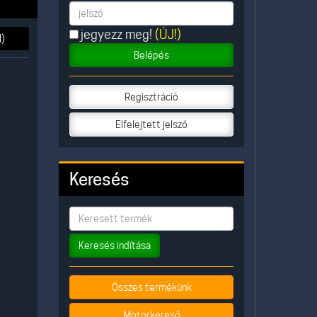
jegyezz meg!
(ÚJ!)
)
Belépés
Regisztráció
Elfelejtett jelszó
Keresés
Keresés indítása
Összes termékünk
Motorkereső