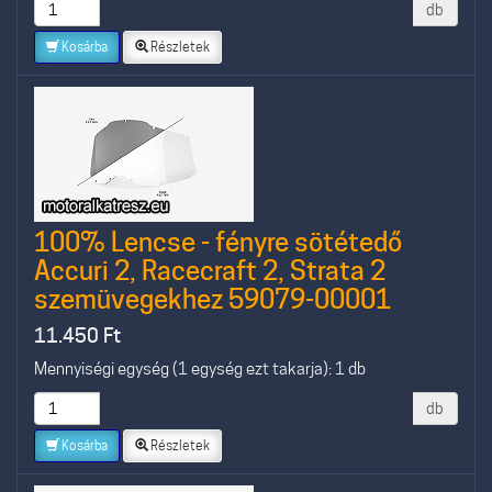
db
Kosárba
Részletek
100% Lencse - fényre sötétedő
Accuri 2, Racecraft 2, Strata 2
szemüvegekhez 59079-00001
11.450
Ft
Mennyiségi egység (1 egység ezt takarja): 1 db
db
Kosárba
Részletek