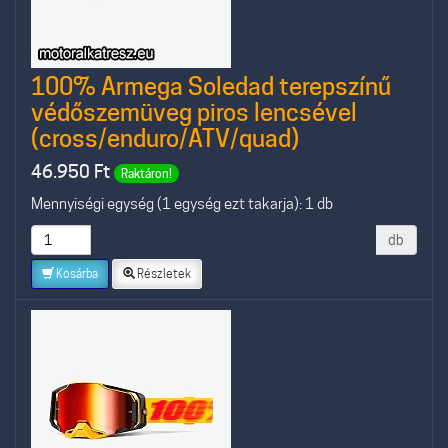
100% Armega Soledad terepszínű
védőszemüveg piros lencsével
(cross/enduro/ATV/quad)
46.950
Ft
Raktáron!
Mennyiségi egység (1 egység ezt takarja): 1 db
db
Kosárba
Részletek