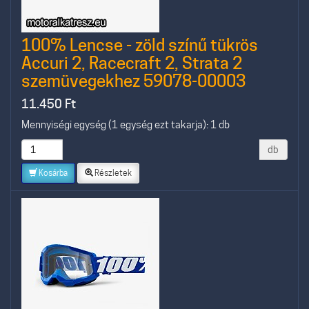
100% Lencse - zöld színű tükrös
Accuri 2, Racecraft 2, Strata 2
szemüvegekhez 59078-00003
11.450
Ft
Mennyiségi egység (1 egység ezt takarja): 1 db
db
Kosárba
Részletek