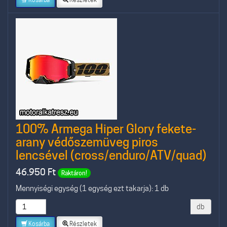
100% Armega Hiper Glory fekete-
arany védőszemüveg piros
lencsével (cross/enduro/ATV/quad)
46.950
Ft
Raktáron!
Mennyiségi egység (1 egység ezt takarja): 1 db
db
Kosárba
Részletek