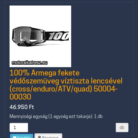
100% Armega fekete
védőszemüveg víztiszta lencsével
(cross/enduro/ATV/quad) 50004-
00030
46.950
Ft
Mennyiségi egység (1 egység ezt takarja): 1 db
db
Kosárba
Részletek