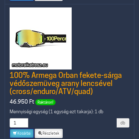
100% Armega Orban fekete-sárga
védőszemüveg arany lencsével
(cross/enduro/ATV/quad)
46.950
Ft
Raktáron!
Mennyiségi egység (1 egység ezt takarja): 1 db
db
Kosárba
Részletek