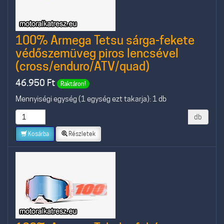
100% Armega Tetsu sárga-fekete
védőszemüveg piros lencsével
(cross/enduro/ATV/quad)
46.950
Ft
Raktáron!
Mennyiségi egység (1 egység ezt takarja): 1 db
db
Kosárba
Részletek