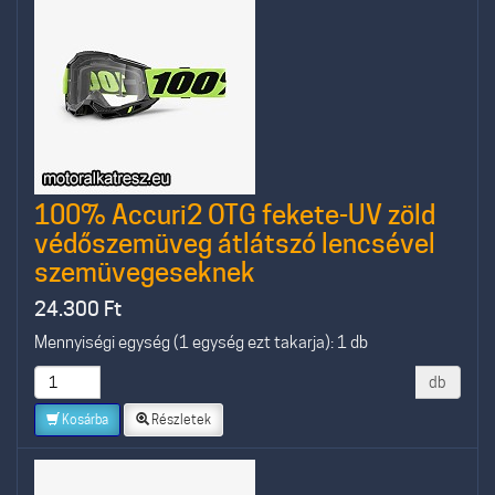
100% Accuri2 OTG fekete-UV zöld
védőszemüveg átlátszó lencsével
szemüvegeseknek
24.300
Ft
Mennyiségi egység (1 egység ezt takarja): 1 db
db
Kosárba
Részletek