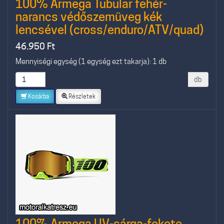
100% Armega Tubular fehér-
narancs védőszemüveg kék
lencsével (cross/enduro/ATV/quad)
46.950
Ft
Mennyiségi egység (1 egység ezt takarja): 1 db
db
Kosárba
Részletek
100% Armega UV-sárga-fekete