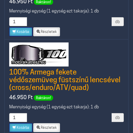
46.950
Ft
Raktáron!
Mennyiségi egység (1 egység ezt takarja): 1 db
db
Kosárba
Részletek
100% Armega fekete
védőszemüveg füstszínű lencsével
(cross/enduro/ATV/quad)
46.950
Ft
Raktáron!
Mennyiségi egység (1 egység ezt takarja): 1 db
db
Kosárba
Részletek