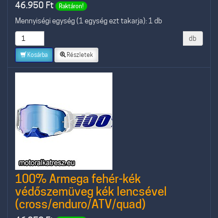
46.950
Ft
Raktáron!
Mennyiségi egység (1 egység ezt takarja): 1 db
db
Kosárba
Részletek
100% Armega fehér-kék
védőszemüveg kék lencsével
(cross/enduro/ATV/quad)