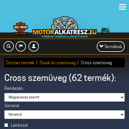
Toggl
navig
Toggle
Termékek
navigation
Összes termék
Sisak és szemüveg
Cross szemüveg
Cross szemüveg (62 termék):
Rendezés:
Sorrend:
Leírással