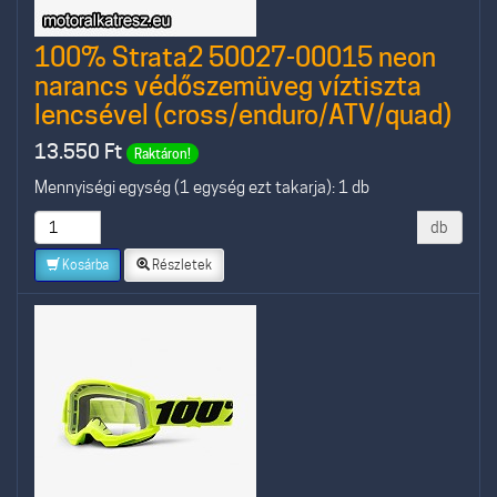
100% Strata2 50027-00015 neon
narancs védőszemüveg víztiszta
lencsével (cross/enduro/ATV/quad)
13.550
Ft
Raktáron!
Mennyiségi egység (1 egység ezt takarja): 1 db
db
Kosárba
Részletek