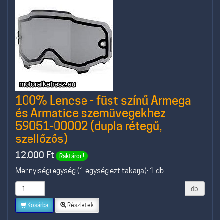
100% Lencse - füst színű Armega
és Armatice szemüvegekhez
59051-00002 (dupla rétegű,
szellőzős)
12.000
Ft
Raktáron!
Mennyiségi egység (1 egység ezt takarja): 1 db
db
Kosárba
Részletek