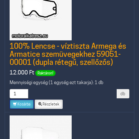
100% Lencse - víztiszta Armega és
Armatice szemüvegekhez 59051-
00001 (dupla rétegű, szellőzős)
12.000
Ft
Raktáron!
Mennyiségi egység (1 egység ezt takarja): 1 db
db
Kosárba
Részletek