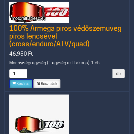
100% Armega piros védőszemüveg
piros lencsével
(cross/enduro/ATV/quad)
46.950
Ft
Mennyiségi egység (1 egység ezt takarja): 1 db
db
Kosárba
Részletek