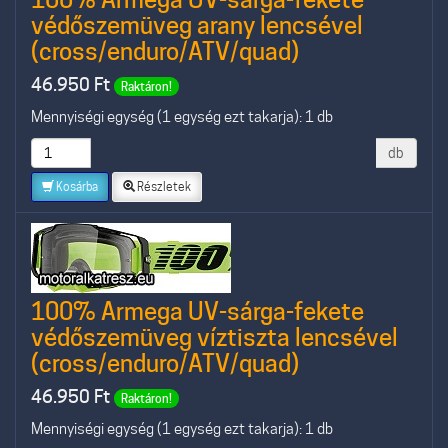
védőszemüveg arany lencsével
(cross/enduro/ATV/quad)
46.950
Ft
Raktáron!
Mennyiségi egység (1 egység ezt takarja): 1 db
db
Kosárba
Részletek
100% Armega UV-sárga-fekete
védőszemüveg víztiszta lencsével
(cross/enduro/ATV/quad)
46.950
Ft
Raktáron!
Mennyiségi egység (1 egység ezt takarja): 1 db