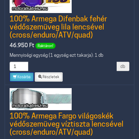
100% Armega Difenbak fehér
védőszemüveg lila lencsével
(cross/enduro/ATV/quad)
46.950
Ft
Raktáron!
Mennyiségi egység (1 egység ezt takarja): 1 db
db
Kosárba
Részletek
100% Armega Fargo világoskék
védőszemüveg víztiszta lencsével
(cross/enduro/ATV/quad)