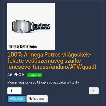
100% Armega Petros világoskék-
fekete védőszemüveg szürke
lencsével (cross/enduro/ATV/quad)
46.950
Ft
Raktáron!
Mennyiségi egység (1 egység ezt takarja): 1 db
db
Kosárba
Részletek