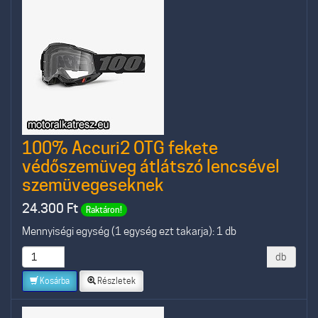
100% Accuri2 OTG fekete
védőszemüveg átlátszó lencsével
szemüvegeseknek
24.300
Ft
Raktáron!
Mennyiségi egység (1 egység ezt takarja): 1 db
db
Kosárba
Részletek