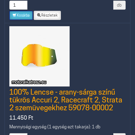
db
Kosárba
Részletek
100% Lencse - arany-sárga színű
tükrös Accuri 2, Racecraft 2, Strata
2 szemüvegekhez 59078-00002
11.450
Ft
Mennyiségi egység (1 egység ezt takarja): 1 db