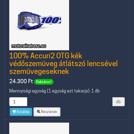
100% Accuri2 OTG kék
védőszemüveg átlátszó lencsével
szemüvegeseknek
24.300
Ft
Raktáron!
Mennyiségi egység (1 egység ezt takarja): 1 db
db
Kosárba
Részletek