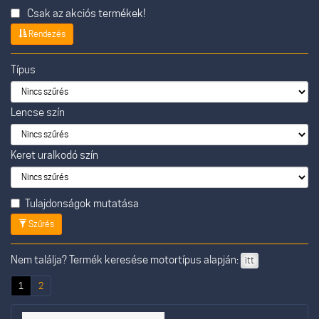
Csak az akciós termékek!
Rendezés
Típus
Lencse szín
Keret uralkodó szín
Tulajdonságok mutatása
Szűrés
Nem találja? Termék keresése motortípus alapján:
itt
(current)
1
2