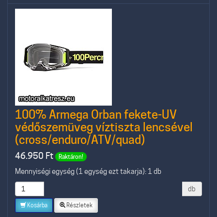
100% Armega Orban fekete-UV
védőszemüveg víztiszta lencsével
(cross/enduro/ATV/quad)
46.950
Ft
Raktáron!
Mennyiségi egység (1 egység ezt takarja): 1 db
db
Kosárba
Részletek