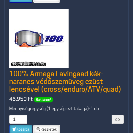
100% Armega Lavingaad kék-
narancs védőszemüveg ezüst
lencsével (cross/enduro/ATV/quad)
46.950
Ft
Raktáron!
Mennyiségi egység (1 egység ezt takarja): 1 db
db
Kosárba
Részletek