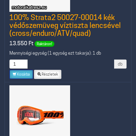
100% Strata2 50027-00014 kék
védőszemüveg víztiszta lencsével
(cross/enduro/ATV/quad)
13.550
Ft
Raktáron!
Mennyiségi egység (1 egység ezt takarja): 1 db
db
Kosárba
Részletek