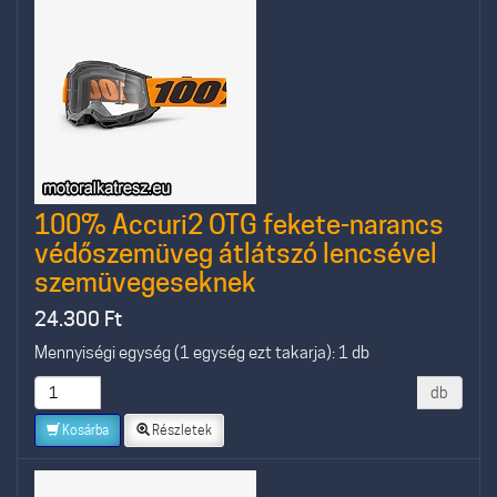
100% Accuri2 OTG fekete-narancs
védőszemüveg átlátszó lencsével
szemüvegeseknek
24.300
Ft
Mennyiségi egység (1 egység ezt takarja): 1 db
db
Kosárba
Részletek