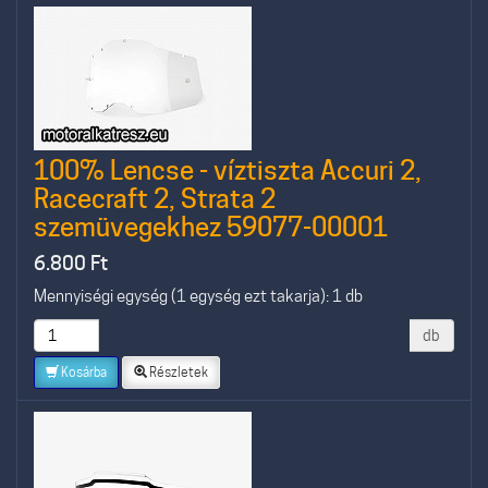
100% Lencse - víztiszta Accuri 2,
Racecraft 2, Strata 2
szemüvegekhez 59077-00001
6.800
Ft
Mennyiségi egység (1 egység ezt takarja): 1 db
db
Kosárba
Részletek