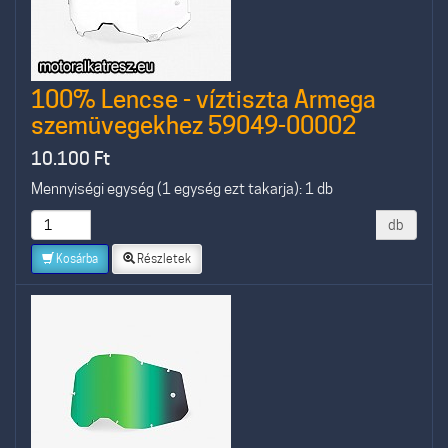
100% Lencse - víztiszta Armega
szemüvegekhez 59049-00002
10.100
Ft
Mennyiségi egység (1 egység ezt takarja): 1 db
db
Kosárba
Részletek