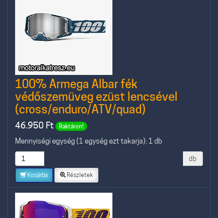
100% Armega Albar fék
védőszemüveg ezüst lencsével
(cross/enduro/ATV/quad)
46.950
Ft
Raktáron!
Mennyiségi egység (1 egység ezt takarja): 1 db
db
Kosárba
Részletek