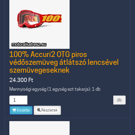
100% Accuri2 OTG piros
védőszemüveg átlátszó lencsével
szemüvegeseknek
24.300
Ft
Mennyiségi egység (1 egység ezt takarja): 1 db
db
Kosárba
Részletek