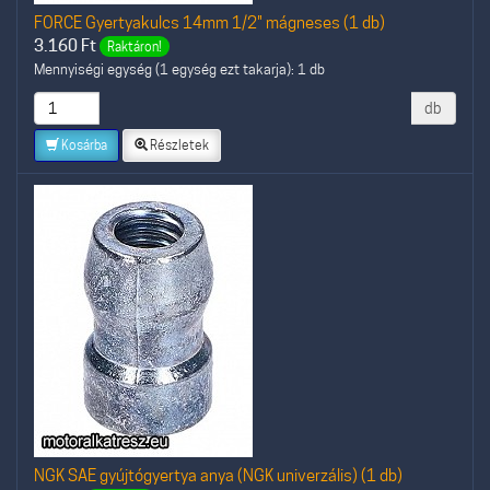
FORCE Gyertyakulcs 14mm 1/2" mágneses (1 db)
3.160
Ft
Raktáron!
Mennyiségi egység (1 egység ezt takarja): 1 db
db
Kosárba
Részletek
NGK SAE gyújtógyertya anya (NGK univerzális) (1 db)