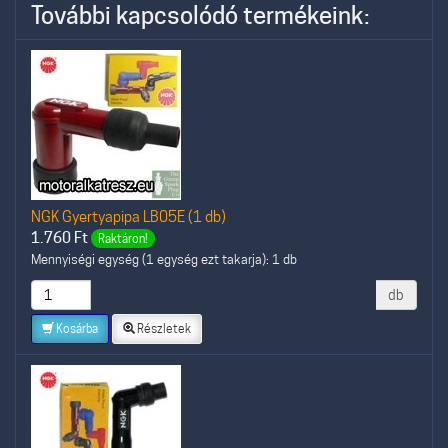
További kapcsolódó termékeink:
NGK Gyertyapipa LB05E (1 db)
1.760
Ft
Raktáron!
Mennyiségi egység (1 egység ezt takarja): 1 db
db
Kosárba
Részletek