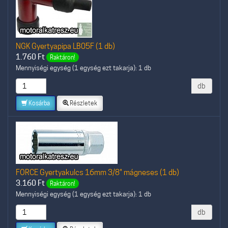
NGK Gyertyapipa LB05F (1 db)
1.760
Ft
Raktáron!
Mennyiségi egység (1 egység ezt takarja): 1 db
db
Kosárba
Részletek
FORCE Gyertyakulcs 16mm 3/8" mágneses (1 db)
3.160
Ft
Raktáron!
Mennyiségi egység (1 egység ezt takarja): 1 db
db