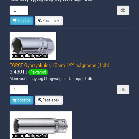
db
Kosárba
Részletek
FORCE Gyertyakulcs 18mm 1/2" mágneses (1 db)
3.480
Ft
Raktáron!
Mennyiségi egység (1 egység ezt takarja): 1 db
db
Kosárba
Részletek