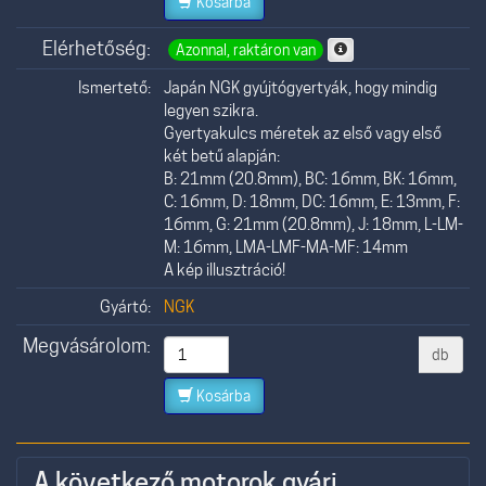
Kosárba
Elérhetőség:
Azonnal, raktáron van
Ismertető:
Japán NGK gyújtógyertyák, hogy mindig
legyen szikra.
Gyertyakulcs méretek az első vagy első
két betű alapján:
B: 21mm (20.8mm), BC: 16mm, BK: 16mm,
C: 16mm, D: 18mm, DC: 16mm, E: 13mm, F:
16mm, G: 21mm (20.8mm), J: 18mm, L-LM-
M: 16mm, LMA-LMF-MA-MF: 14mm
A kép illusztráció!
Gyártó:
NGK
Megvásárolom:
db
Kosárba
A következő motorok gyári