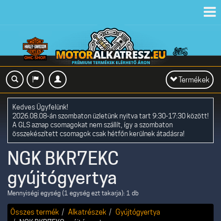
Toggl
navig
Toggle
Termékek
navigation
Kedves Ügyfelünk!
2026.08.08-án szombaton üzletünk nyitva tart 9:30-17:30 között!
A GLS aznap csomagokat nem szállít, így a szombaton
összekészített csomagok csak hétfőn kerülnek átadásra!
NGK BKR7EKC
gyújtógyertya
Mennyiségi egység (1 egység ezt takarja): 1 db
Összes termék
Alkatrészek
Gyújtógyertya