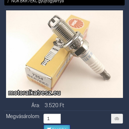
NGK BKR7EKC gyújtógyertya
Ára:
3.520
Ft
Megvásárolom:
db