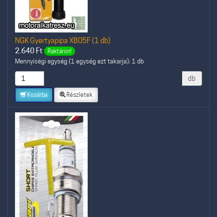
NGK Gyertyapipa XB05F (1 db)
2.640
Ft
Raktáron!
Mennyiségi egység (1 egység ezt takarja): 1 db
db
Kosárba
Részletek