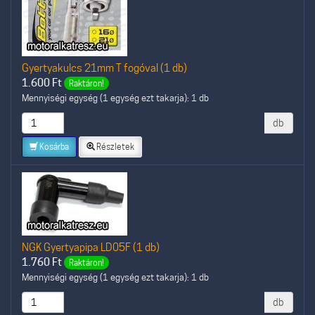
Gyertyakulcs 21mm T fogóval (1 db)
1.600
Ft
Raktáron!
Mennyiségi egység (1 egység ezt takarja): 1 db
db
Kosárba
Részletek
NGK Gyertyapipa LD05F (1 db)
1.760
Ft
Raktáron!
Mennyiségi egység (1 egység ezt takarja): 1 db
db