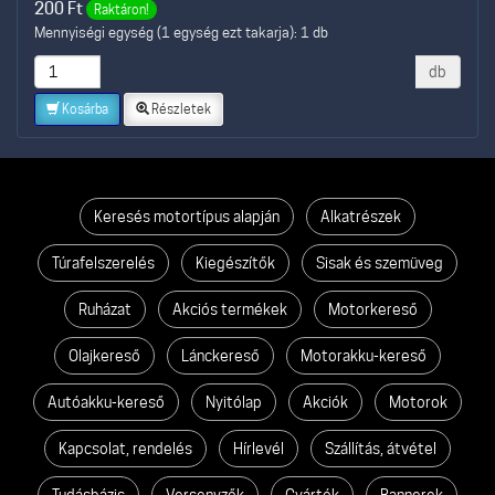
200
Ft
Raktáron!
Mennyiségi egység (1 egység ezt takarja): 1 db
db
Kosárba
Részletek
Keresés motortípus alapján
Alkatrészek
Túrafelszerelés
Kiegészítők
Sisak és szemüveg
Ruházat
Akciós termékek
Motorkereső
Olajkereső
Lánckereső
Motorakku-kereső
Autóakku-kereső
Nyitólap
Akciók
Motorok
Kapcsolat, rendelés
Hírlevél
Szállítás, átvétel
Tudásbázis
Versenyzők
Gyártók
Bannerek