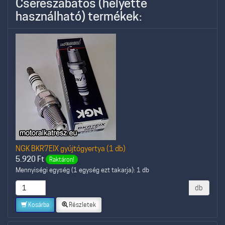
Csereszabatos (helyette
használható) termékek:
NGK BKR7EIX gyújtógyertya (1 db)
5.920
Ft
Raktáron!
Mennyiségi egység (1 egység ezt takarja): 1 db
db
Kosárba
Részletek