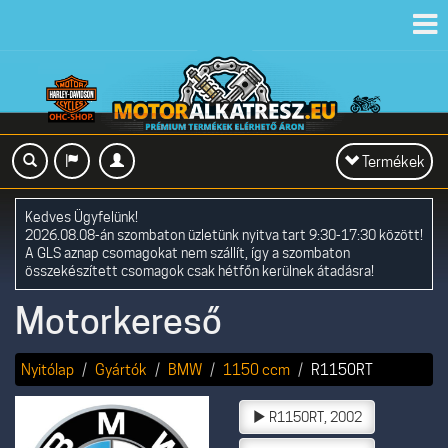
Toggl
navig
Toggle
Termékek
navigation
Kedves Ügyfelünk!
2026.08.08-án szombaton üzletünk nyitva tart 9:30-17:30 között!
A GLS aznap csomagokat nem szállít, így a szombaton
összekészített csomagok csak hétfőn kerülnek átadásra!
Motorkereső
Nyitólap
Gyártók
BMW
1150 ccm
R1150RT
R1150RT, 2002