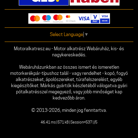
Select Language
▼
Motoralkatresz.eu - Motor alkatrész Webáruház, kis- és
nagykereskedés.
Webáruházunkban az összes ismert és ismeretlen
motorkerékpár-típushoz talál - vagy rendelhet - kopó, fogyó
alkatrészeket, ápolószereket, túrafelszerelést, egyéb
kiegészítőket. Márkás gyártók készletéből válogatva gyári
pótalkatrésszel megegyező, vagy jobb minőséget kap
kedvezőbb áron.
© 2013-2026, minden jog fenntartva.
46.41 ms | 571 kB | Session=537 | /5