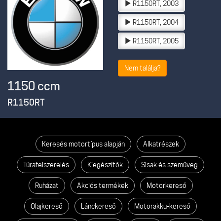
R1150RT, 2003
R1150RT, 2004
R1150RT, 2005
Nem találja?
1150 ccm
R1150RT
Keresés motortípus alapján
Alkatrészek
Túrafelszerelés
Kiegészítők
Sisak és szemüveg
Ruházat
Akciós termékek
Motorkereső
Olajkereső
Lánckereső
Motorakku-kereső