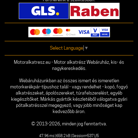
Select Language
▼
Motoralkatresz.eu - Motor alkatrész Webáruház, kis- és
nagykereskedés.
Webáruházunkban az összes ismert és ismeretlen
motorkerékpár-típushoz talál - vagy rendelhet - kopó, fogyó
alkatrészeket, ápolószereket, túrafelszerelést, egyéb
kiegészítőket. Márkás gyártók készletéből válogatva gyári
pótalkatrésszel megegyező, vagy jobb minőséget kap
kedvezőbb áron.
© 2013-2026, minden jog fenntartva.
47.96 ms | 658.2 kB | Session=537 | /5