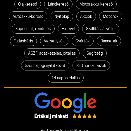
Olajkereső
Lánckereső
Motorakku-kereső
Autóakku-kereső
Nyitólap
Akciók
Motorok
Kapcsolat, rendelés
Hírlevél
Szállítás, átvétel
Tudásbázis
Versenyzők
Gyártók
Bannerek
ÁSZF, adatkezelés, jótállás
Segítség
Szerzői jogi nyilatkozat
Partnerszervizek
14 napos elállás
Partnereink a szállításban: