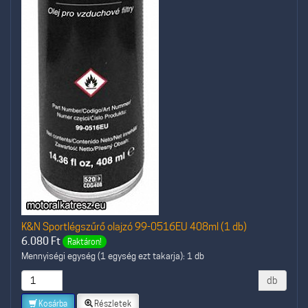
K&N Sportlégszűrő olajzó 99-0516EU 408ml (1 db)
6.080
Ft
Raktáron!
Mennyiségi egység (1 egység ezt takarja): 1 db
db
Kosárba
Részletek