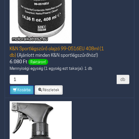
K&N Sportlégszűrő olajzó 99-0516EU 408ml (1
db)
(Ajánlott minden K&N sportlégszűrőhöz!)
6.080
Ft
Raktáron!
Mennyiségi egység (1 egység ezt takarja): 1 db
db
Kosárba
Részletek