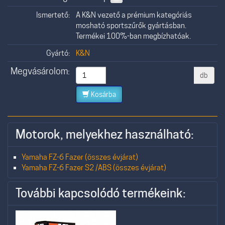
Ismertető:
A K&N vezető a prémium kategóriás
mosható sportszűrők gyártásban.
Termékei 100%-ban megbízhatóak.
Gyártó:
K&N
Megvásárolom:
db
Kosárba
Motorok, melyekhez használható:
Yamaha FZ-6 Fazer (összes évjárat)
Yamaha FZ-6 Fazer S2 /ABS (összes évjárat)
További kapcsolódó termékeink: