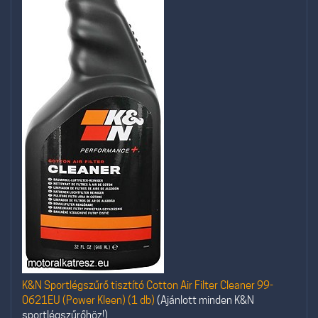
K&N Sportlégszűrő tisztító Cotton Air Filter Cleaner 99-
0621EU (Power Kleen) (1 db)
(Ajánlott minden K&N
sportlégszűrőhöz!)