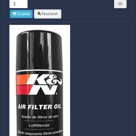
db
Kosárba
Részletek