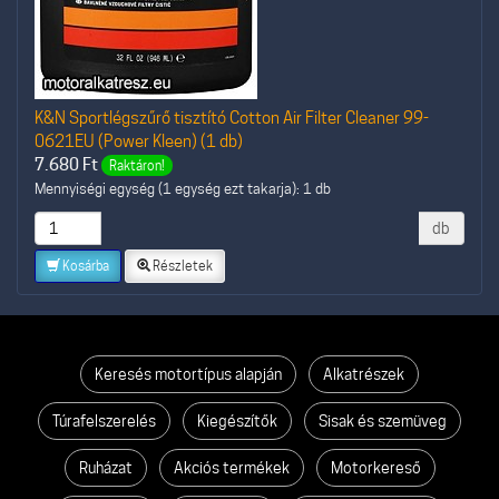
K&N Sportlégszűrő tisztító Cotton Air Filter Cleaner 99-
0621EU (Power Kleen) (1 db)
7.680
Ft
Raktáron!
Mennyiségi egység (1 egység ezt takarja): 1 db
db
Kosárba
Részletek
Keresés motortípus alapján
Alkatrészek
Túrafelszerelés
Kiegészítők
Sisak és szemüveg
Ruházat
Akciós termékek
Motorkereső