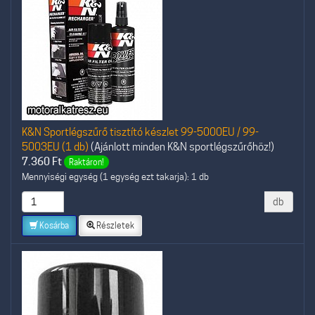
K&N Sportlégszűrő tisztító készlet 99-5000EU / 99-
5003EU (1 db)
(Ajánlott minden K&N sportlégszűrőhöz!)
7.360
Ft
Raktáron!
Mennyiségi egység (1 egység ezt takarja): 1 db
db
Kosárba
Részletek