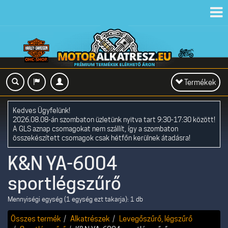
Toggl
navig
Toggle
Termékek
navigation
Kedves Ügyfelünk!
2026.08.08-án szombaton üzletünk nyitva tart 9:30-17:30 között!
A GLS aznap csomagokat nem szállít, így a szombaton
összekészített csomagok csak hétfőn kerülnek átadásra!
K&N YA-6004
sportlégszűrő
Mennyiségi egység (1 egység ezt takarja): 1 db
Összes termék
Alkatrészek
Levegőszűrő, légszűrő