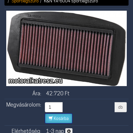
Sportlégszűrő
K&N YA-6004 sportlégszűrő
Ára:
42.720
Ft
Megvásárolom:
db
Kosárba
Elérhetőség:
1-3 nap