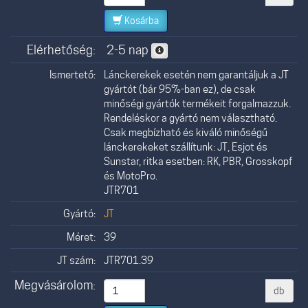
Kosárba
Elérhetőség:
2-5 nap
Ismertető:
Lánckerekek esetén nem garantáljuk a JT
gyártót (bár 95%-ban ez), de csak
minőségi gyártók termékeit forgalmazzuk.
Rendeléskor a gyártó nem választható.
Csak megbízható és kiváló minőségű
lánckerekeket szállítunk: JT, Esjot és
Sunstar, ritka esetben: RK, PBR, Grosskopf
és MotoPro.
JTR701
Gyártó:
JT
Méret:
39
JT szám:
JTR701.39
Megvásárolom:
db