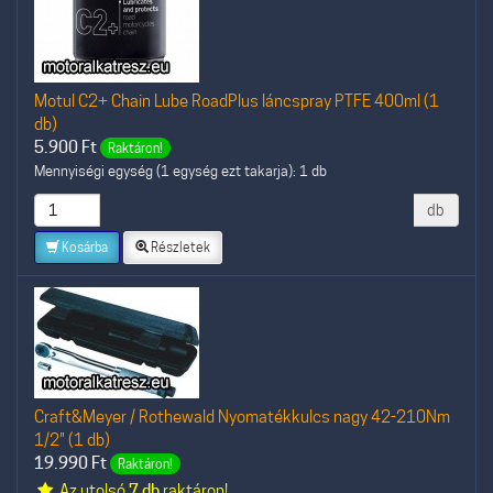
Motul C2+ Chain Lube RoadPlus láncspray PTFE 400ml (1
db)
5.900
Ft
Raktáron!
Mennyiségi egység (1 egység ezt takarja): 1 db
db
Kosárba
Részletek
Craft&Meyer / Rothewald Nyomatékkulcs nagy 42-210Nm
1/2" (1 db)
19.990
Ft
Raktáron!
Az utolsó
7 db
raktáron!