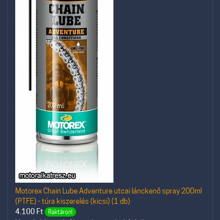
Motorex Chain Lube Adventure utcai lánckenő spray 200ml
(PTFE) - túra kiszerelés (kicsi) (1 db)
4.100
Ft
Raktáron!