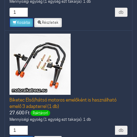
Mennyiségi egység (1 egység ezt takarja): 1 db
db
Kosárba
Részletek
Biketec Első/hátsó motoros emelőként is használható
emelő 3 adapterrel (1 db)
27.600
Ft
Raktáron!
Mennyiségi egység (1 egység ezt takarja): 1 db
db