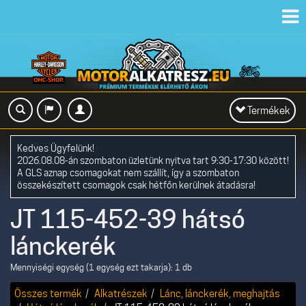
Toggl
navig
Toggle
Termékek
navigation
Kedves Ügyfelünk!
2026.08.08-án szombaton üzletünk nyitva tart 9:30-17:30 között!
A GLS aznap csomagokat nem szállít, így a szombaton
összekészített csomagok csak hétfőn kerülnek átadásra!
JT 115-452-39 hátsó
lánckerék
Mennyiségi egység (1 egység ezt takarja): 1 db
Összes termék
Alkatrészek
Lánc, lánckerék, meghajtás