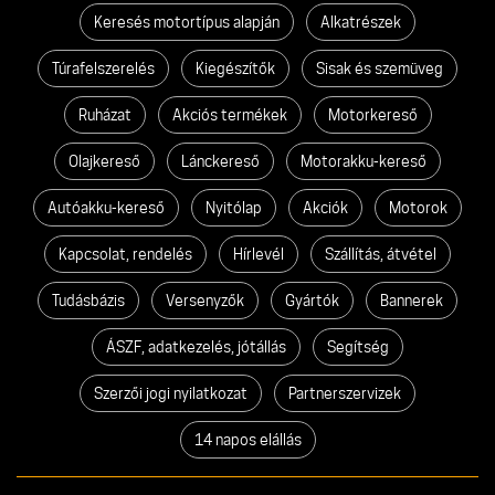
Keresés motortípus alapján
Alkatrészek
Túrafelszerelés
Kiegészítők
Sisak és szemüveg
Ruházat
Akciós termékek
Motorkereső
Olajkereső
Lánckereső
Motorakku-kereső
Autóakku-kereső
Nyitólap
Akciók
Motorok
Kapcsolat, rendelés
Hírlevél
Szállítás, átvétel
Tudásbázis
Versenyzők
Gyártók
Bannerek
ÁSZF, adatkezelés, jótállás
Segítség
Szerzői jogi nyilatkozat
Partnerszervizek
14 napos elállás