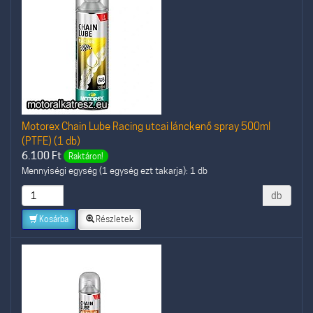
Motorex Chain Lube Racing utcai lánckenő spray 500ml
(PTFE) (1 db)
6.100
Ft
Raktáron!
Mennyiségi egység (1 egység ezt takarja): 1 db
db
Kosárba
Részletek