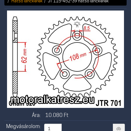
Hátsó lánckerék
JT 115-452-39 hátsó lánckerék
Ára:
10.080
Ft
Megvásárolom:
db