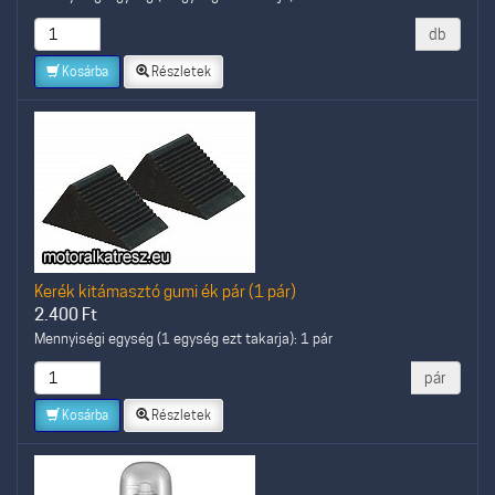
db
Kosárba
Részletek
Kerék kitámasztó gumi ék pár (1 pár)
2.400
Ft
Mennyiségi egység (1 egység ezt takarja): 1 pár
pár
Kosárba
Részletek