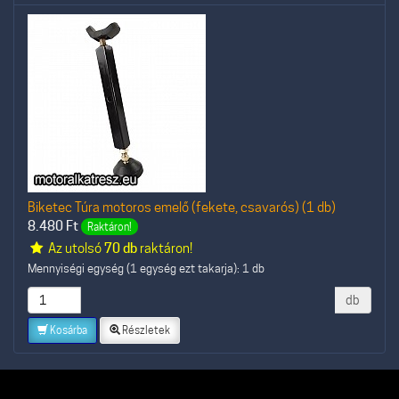
Biketec Túra motoros emelő (fekete, csavarós) (1 db)
8.480
Ft
Raktáron!
Az utolsó
70 db
raktáron!
Mennyiségi egység (1 egység ezt takarja): 1 db
db
Kosárba
Részletek