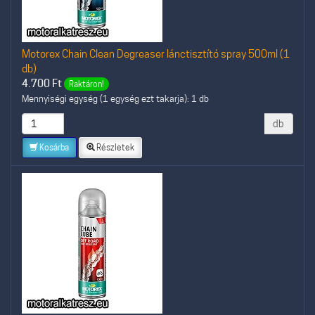
Motorex Chain Clean Degreaser lánctisztító spray 500ml (1
db)
4.700
Ft
Raktáron!
Mennyiségi egység (1 egység ezt takarja): 1 db
db
Kosárba
Részletek