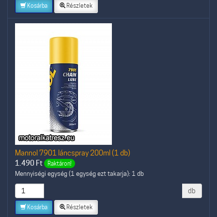
Kosárba
Részletek
Mannol 7901 láncspray 200ml (1 db)
1.490
Ft
Raktáron!
Mennyiségi egység (1 egység ezt takarja): 1 db
db
Kosárba
Részletek