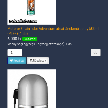
Motorex Chain Lube Adventure utcai lánckenő spray 500ml
(PTFE) (1 db)
6.000
Ft
Raktáron!
Mennyiségi egység (1 egység ezt takarja): 1 db
db
Kosárba
Részletek