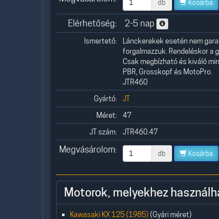
db
Kosárba
Elérhetőség:
2-5 nap
Ismertető:
Lánckerekek esetén nem garant
forgalmazzuk. Rendeléskor a g
Csak megbízható és kiváló minő
PBR, Grosskopf és MotoPro.
JTR460
Gyártó:
JT
Méret:
47
JT szám:
JTR460.47
Megvásárolom:
db
Kosárba
Motorok, melyekhez használh
Kawasaki KX 125 (1985)
(Gyári méret)