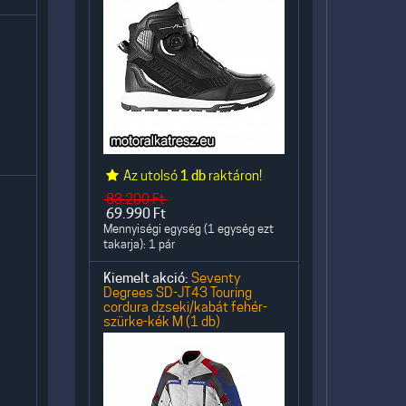
Az utolsó
1 db
raktáron!
83.200
Ft
69.990
Ft
Mennyiségi egység (1 egység ezt
takarja): 1 pár
Kiemelt akció:
Seventy
Degrees SD-JT43 Touring
cordura dzseki/kabát fehér-
szürke-kék M (1 db)