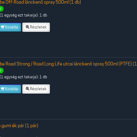
be Off-Road lánckenő spray 500ml (1 db)
!
1 egység ezt takarja): 1 db
Kosárba
Részletek
be Road Strong / Road Long Life utcai lánckenő spray 500ml (PTFE) (1
!
1 egység ezt takarja): 1 db
Kosárba
Részletek
gumi ék pár (1 pár)