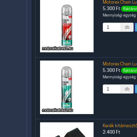
Motorex Chain Lu
5.300
Ft
Raktáron
Mennyiségi egység (
db
Motorex Chain Lu
5.300
Ft
Raktáron
Mennyiségi egység (
db
Kerék kitámasztó 
2.400
Ft