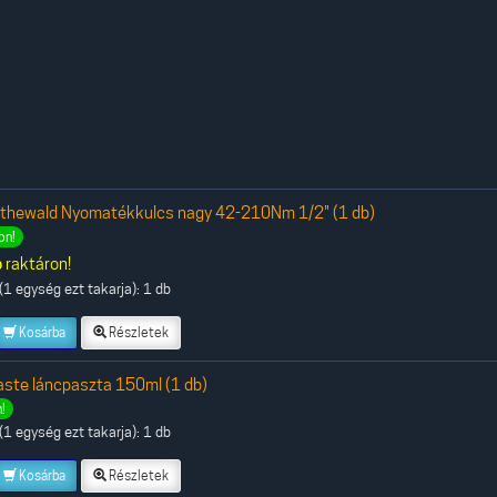
othewald Nyomatékkulcs nagy 42-210Nm 1/2" (1 db)
on!
b
raktáron!
1 egység ezt takarja): 1 db
Kosárba
Részletek
aste láncpaszta 150ml (1 db)
!
1 egység ezt takarja): 1 db
Kosárba
Részletek