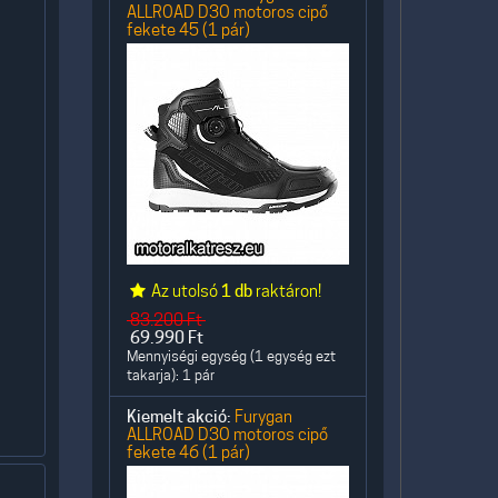
ALLROAD D3O motoros cipő
fekete 45 (1 pár)
Az utolsó
1 db
raktáron!
83.200
Ft
69.990
Ft
Mennyiségi egység (1 egység ezt
takarja): 1 pár
Kiemelt akció:
Furygan
ALLROAD D3O motoros cipő
fekete 46 (1 pár)