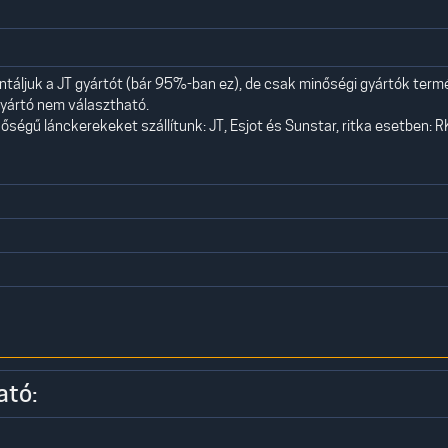
áljuk a JT gyártót (bár 95%-ban ez), de csak minőségi gyártók term
yártó nem választható.
ségű lánckerekeket szállítunk: JT, Esjot és Sunstar, ritka esetben: R
ató: