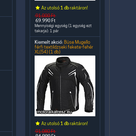
Az utolsó
1 db
raktáron!
91.000
Ft
69.990
Ft
Mennyiségi egység (1 egység ezt
takarja): 1 pár
Kiemelt akció:
Büse Mugello
férfi textildzseki fekete-fehér
XL(54) (1 db)
Az utolsó
1 db
raktáron!
91.080
Ft