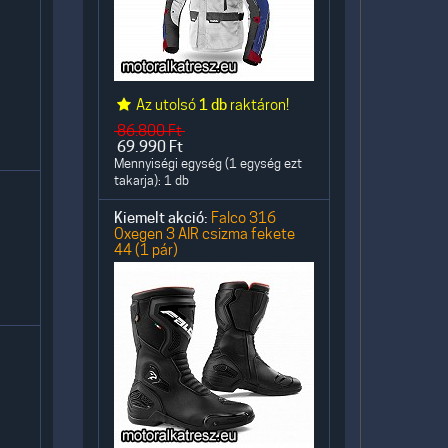
Az utolsó
1 db
raktáron!
86.800
Ft
69.990
Ft
Mennyiségi egység (1 egység ezt
takarja): 1 db
Kiemelt akció:
Falco 316
Oxegen 3 AIR csizma fekete
44 (1 pár)