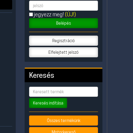
jegyezz meg!
(ÚJ!)
Belépés
Regisztráció
Elfelejtett jelszó
Keresés
Keresés indítása
Összes termékünk
Motorkereső