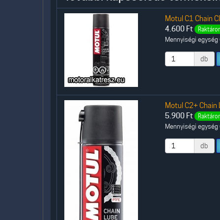
Motul C1 Chain Cl
4.600
Ft
Raktáron
Mennyiségi egység (
db
Motul C2+ Chain 
5.900
Ft
Raktáron
Mennyiségi egység (
db