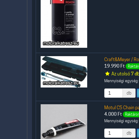
Craft&Meyer / R
19.990
Ft
Raktár
Az utolsó
7 d
Mennyiségi egység (
db
Motul C5 Chain p
4.000
Ft
Raktáron
Mennyiségi egység (
db