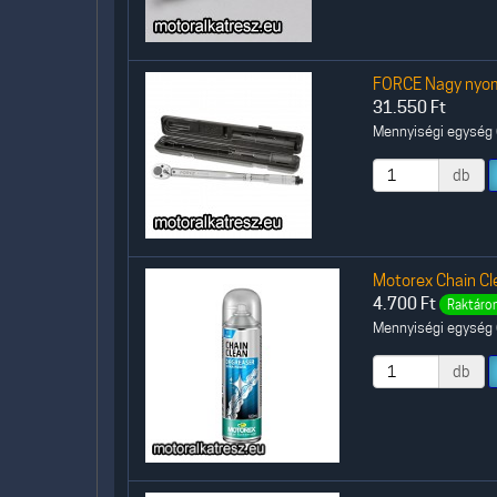
FORCE Nagy nyo
31.550
Ft
Mennyiségi egység (
db
Motorex Chain Cl
4.700
Ft
Raktáron
Mennyiségi egység (
db