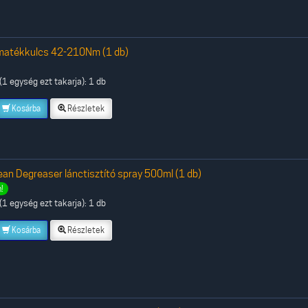
matékkulcs 42-210Nm (1 db)
1 egység ezt takarja): 1 db
Kosárba
Részletek
ean Degreaser lánctisztító spray 500ml (1 db)
!
1 egység ezt takarja): 1 db
Kosárba
Részletek