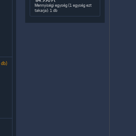
84.990
Ft
Mennyiségi egység (1 egység ezt
takarja): 1 db
 db)