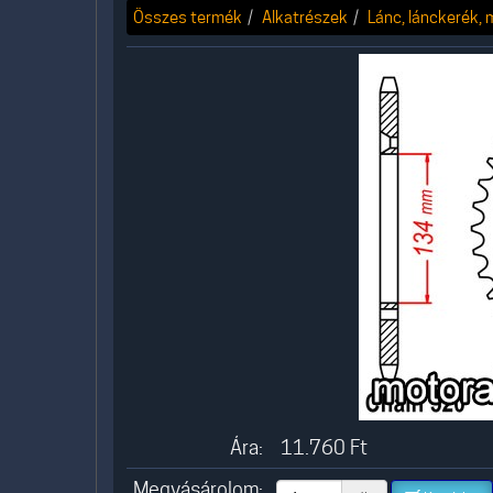
Összes termék
Alkatrészek
Lánc, lánckerék,
Ára:
11.760
Ft
Megvásárolom: