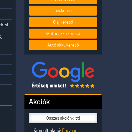
Lánckereső
Olaj kereső
ékeit
Motor akku kereső
K,
Autó akku kereső
Akciók
Összes akciónk itt!
Kiemelt akció:
Furygan