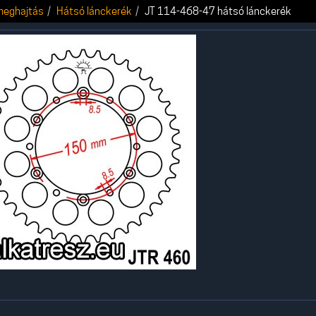
 meghajtás
Hátsó lánckerék
JT 114-468-47 hátsó lánckerék