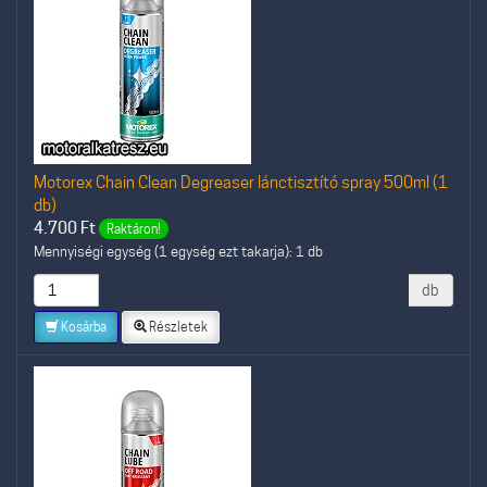
Motorex Chain Clean Degreaser lánctisztító spray 500ml (1
db)
4.700
Ft
Raktáron!
Mennyiségi egység (1 egység ezt takarja): 1 db
db
Kosárba
Részletek