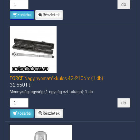
db
Kosárba
Részletek
FORCE Nagy nyomatékkulcs 42-210Nm (1 db)
31.550
Ft
Mennyiségi egység (1 egység ezt takarja): 1 db
db
Kosárba
Részletek