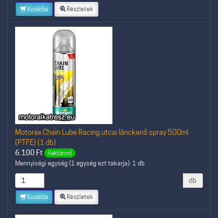
Kosárba
Részletek
Motorex Chain Lube Racing utcai lánckenő spray 500ml
(PTFE) (1 db)
6.100
Ft
Raktáron!
Mennyiségi egység (1 egység ezt takarja): 1 db
db
Kosárba
Részletek