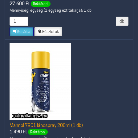
27.600
Ft
Raktáron!
Mennyiségi egység (1 egység ezt takarja): 1 db
db
Kosárba
Részletek
Mannol 7901 láncspray 200ml (1 db)
1.490
Ft
Raktáron!