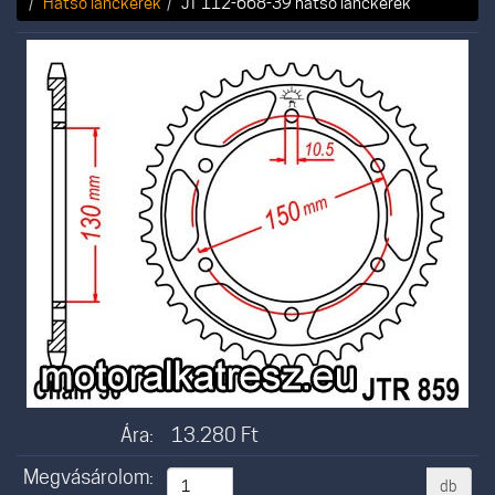
Hátsó lánckerék
JT 112-668-39 hátsó lánckerék
Ára:
13.280
Ft
Megvásárolom:
db