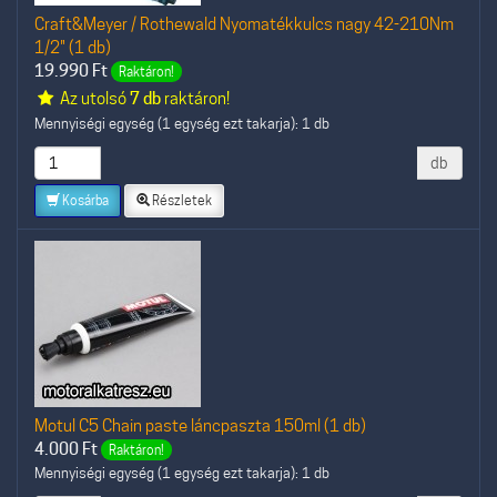
Craft&Meyer / Rothewald Nyomatékkulcs nagy 42-210Nm
1/2" (1 db)
19.990
Ft
Raktáron!
Az utolsó
7 db
raktáron!
Mennyiségi egység (1 egység ezt takarja): 1 db
db
Kosárba
Részletek
Motul C5 Chain paste láncpaszta 150ml (1 db)
4.000
Ft
Raktáron!
Mennyiségi egység (1 egység ezt takarja): 1 db