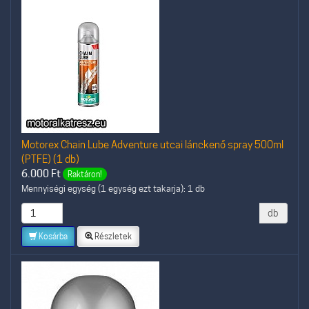
Motorex Chain Lube Adventure utcai lánckenő spray 500ml
(PTFE) (1 db)
6.000
Ft
Raktáron!
Mennyiségi egység (1 egység ezt takarja): 1 db
db
Kosárba
Részletek