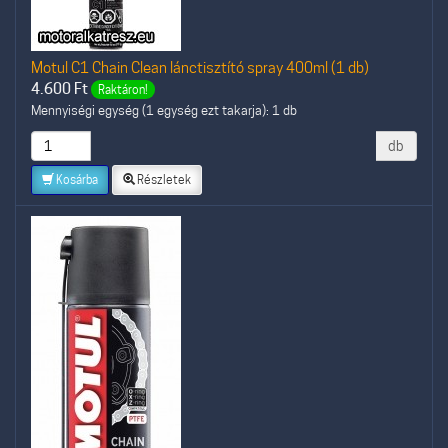
Motul C1 Chain Clean lánctisztító spray 400ml (1 db)
4.600
Ft
Raktáron!
Mennyiségi egység (1 egység ezt takarja): 1 db
db
Kosárba
Részletek