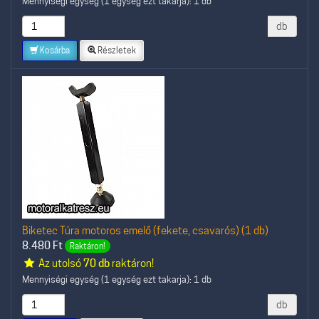
Mennyiségi egység (1 egység ezt takarja): 1 db
db
Kosárba
Részletek
Biketec Túra motoros emelő (fekete, csavarós) (1 db)
8.480
Ft
Raktáron!
Az utolsó
70 db
raktáron!
Mennyiségi egység (1 egység ezt takarja): 1 db
db