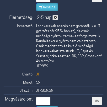
Kosárba
Elérhetőség:
2-5 nap
Ismertető:
Lánckerekek esetén nem garantáljuk a JT
gyártót (bár 95%-ban ez), de csak
minőségi gyártók termékeit forgalmazzuk.
Rendeléskor a gyártó nem választható.
Csak megbízható és kiváló minőségű
lánckerekeket szállítunk: JT, Esjot és
Sunstar, ritka esetben: RK, PBR, Grosskopf
és MotoPro.
JTR859
Gyártó:
JT
Méret:
39
JT szám:
JTR859.39
Megvásárolom:
db