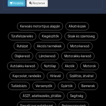
Kosárba
Részletek
Keresés motortípus alapján
Alkatrészek
Túrafelszerelés
Kiegészítők
Sisak és szemüveg
Ruházat
Akciós termékek
Motorkereső
Olajkereső
Lánckereső
Motorakku-kereső
Autóakku-kereső
Nyitólap
Akciók
Motorok
Kapcsolat, rendelés
Hírlevél
Szállítás, átvétel
Tudásbázis
Versenyzők
Gyártók
Bannerek
ÁSZF, adatkezelés, jótállás
Segítség
Szerzői jogi nyilatkozat
Partnerszervizek