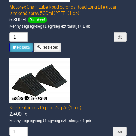
Motorex Chain Lube Road Strong / Road Long Life utcai
lánckenő spray 500ml (PTFE) (1 db)
5.300
Ft
Raktáron!
Mennyiségi egység (1 egység ezt takarja): 1 db
db
Kosárba
Részletek
Kerék kitámasztó gumi ék pár (1 pár)
2.400
Ft
Mennyiségi egység (1 egység ezt takarja): 1 pár
pár