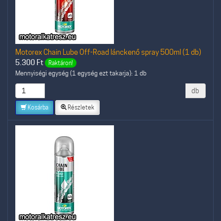
Motorex Chain Lube Off-Road lánckenő spray 500ml (1 db)
5.300
Ft
Raktáron!
Mennyiségi egység (1 egység ezt takarja): 1 db
db
Kosárba
Részletek