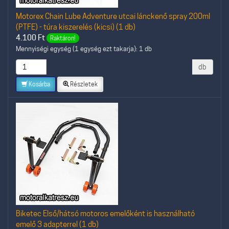
Motorex Chain Lube Adventure utcai lánckenő spray 200ml
(PTFE) - túra kiszerelés (kicsi) (1 db)
4.100
Ft
Raktáron!
Mennyiségi egység (1 egység ezt takarja): 1 db
db
Kosárba
Részletek
Biketec Első/hátsó motoros emelőként is használható
emelő 3 adapterrel (1 db)