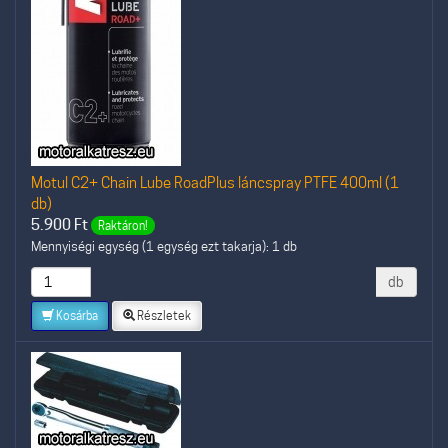
Motul C2+ Chain Lube RoadPlus láncspray PTFE 400ml (1
db)
5.900
Ft
Raktáron!
Mennyiségi egység (1 egység ezt takarja): 1 db
db
Kosárba
Részletek