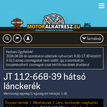
Toggl
navig
Toggle
Termékek
navigation
Kedves Ügyfelünk!
2026.08.08-án szombaton üzletünk nyitva tart 9:30-17:30 között!
A GLS aznap csomagokat nem szállít, így a szombaton
összekészített csomagok csak hétfőn kerülnek átadásra!
JT 112-668-39 hátsó
lánckerék
Mennyiségi egység (1 egység ezt takarja): 1 db
Összes termék
Alkatrészek
Lánc, lánckerék, meghajtás