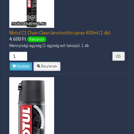
Motul C1 Chain Clean lánctisztító spray 400ml (1 db)
4.600
Ft
Raktáron!
Mennyiségi egység (1 egység ezt takarja): 1 db
db
Kosárba
Részletek