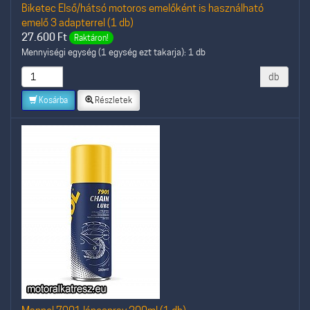
Biketec Első/hátsó motoros emelőként is használható
emelő 3 adapterrel (1 db)
27.600
Ft
Raktáron!
Mennyiségi egység (1 egység ezt takarja): 1 db
db
Kosárba
Részletek