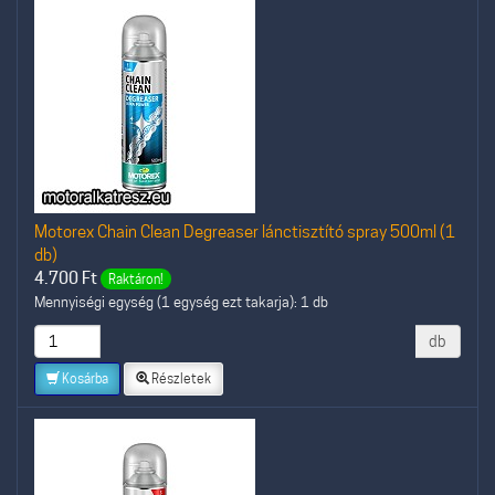
Motorex Chain Clean Degreaser lánctisztító spray 500ml (1
db)
4.700
Ft
Raktáron!
Mennyiségi egység (1 egység ezt takarja): 1 db
db
Kosárba
Részletek