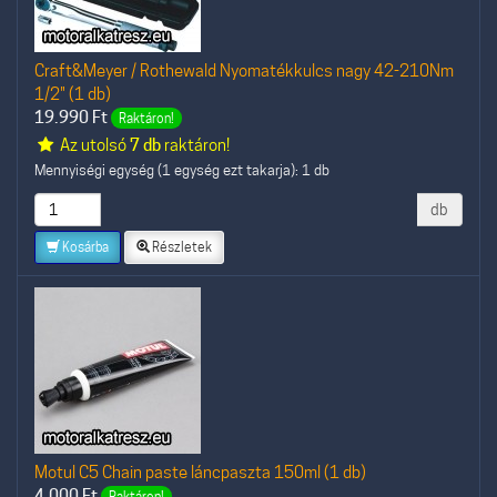
Craft&Meyer / Rothewald Nyomatékkulcs nagy 42-210Nm
1/2" (1 db)
19.990
Ft
Raktáron!
Az utolsó
7 db
raktáron!
Mennyiségi egység (1 egység ezt takarja): 1 db
db
Kosárba
Részletek
Motul C5 Chain paste láncpaszta 150ml (1 db)
4.000
Ft
Raktáron!