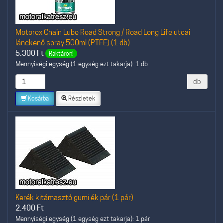
Motorex Chain Lube Road Strong / Road Long Life utcai
lánckenő spray 500ml (PTFE) (1 db)
5.300
Ft
Raktáron!
Mennyiségi egység (1 egység ezt takarja): 1 db
db
Kosárba
Részletek
Kerék kitámasztó gumi ék pár (1 pár)
2.400
Ft
Mennyiségi egység (1 egység ezt takarja): 1 pár