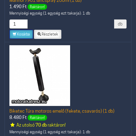
Mannol 7901 láncspray 200ml (1 db)
1.490
Ft
Raktáron!
Mennyiségi egység (1 egység ezt takarja): 1 db
db
Kosárba
Részletek
Biketec Túra motoros emelő (fekete, csavarós) (1 db)
8.480
Ft
Raktáron!
Az utolsó
70 db
raktáron!
Mennyiségi egység (1 egység ezt takarja): 1 db