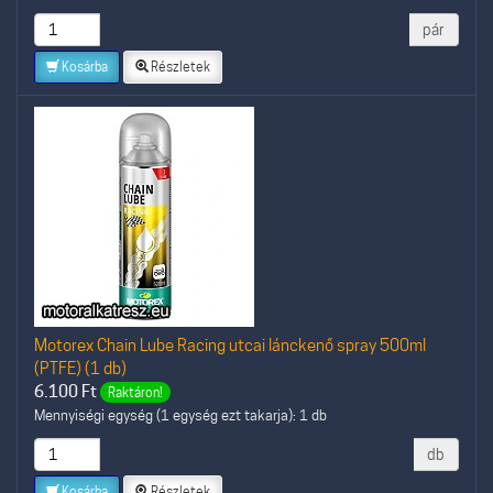
pár
Kosárba
Részletek
Motorex Chain Lube Racing utcai lánckenő spray 500ml
(PTFE) (1 db)
6.100
Ft
Raktáron!
Mennyiségi egység (1 egység ezt takarja): 1 db
db
Kosárba
Részletek