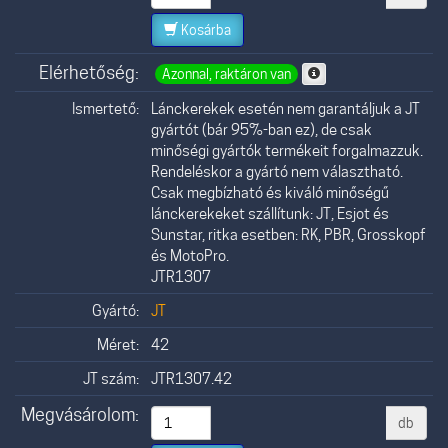
Kosárba
Elérhetőség:
Azonnal, raktáron van
Ismertető:
Lánckerekek esetén nem garantáljuk a JT
gyártót (bár 95%-ban ez), de csak
minőségi gyártók termékeit forgalmazzuk.
Rendeléskor a gyártó nem választható.
Csak megbízható és kiváló minőségű
lánckerekeket szállítunk: JT, Esjot és
Sunstar, ritka esetben: RK, PBR, Grosskopf
és MotoPro.
JTR1307
Gyártó:
JT
Méret:
42
JT szám:
JTR1307.42
Megvásárolom:
db