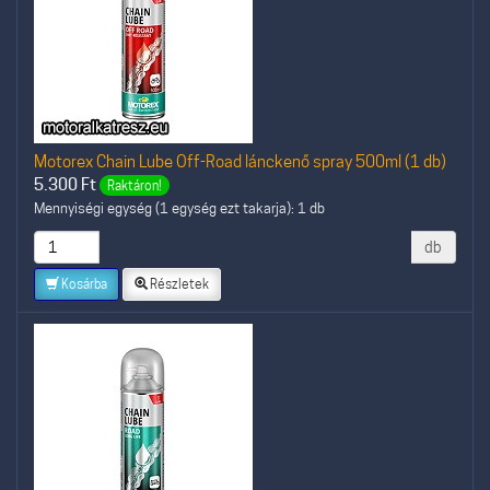
Motorex Chain Lube Off-Road lánckenő spray 500ml (1 db)
5.300
Ft
Raktáron!
Mennyiségi egység (1 egység ezt takarja): 1 db
db
Kosárba
Részletek