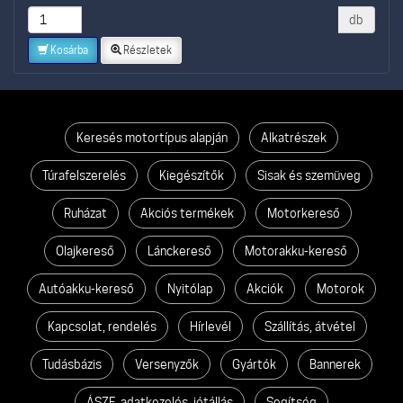
db
Kosárba
Részletek
Keresés motortípus alapján
Alkatrészek
Túrafelszerelés
Kiegészítők
Sisak és szemüveg
Ruházat
Akciós termékek
Motorkereső
Olajkereső
Lánckereső
Motorakku-kereső
Autóakku-kereső
Nyitólap
Akciók
Motorok
Kapcsolat, rendelés
Hírlevél
Szállítás, átvétel
Tudásbázis
Versenyzők
Gyártók
Bannerek
ÁSZF, adatkezelés, jótállás
Segítség