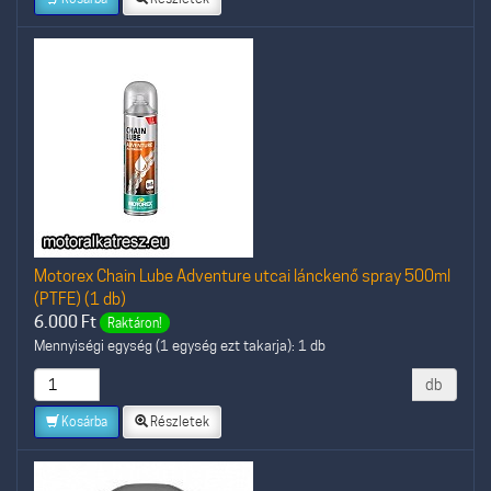
Motorex Chain Lube Adventure utcai lánckenő spray 500ml
(PTFE) (1 db)
6.000
Ft
Raktáron!
Mennyiségi egység (1 egység ezt takarja): 1 db
db
Kosárba
Részletek