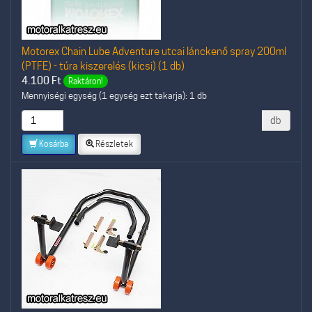
Motorex Chain Lube Adventure utcai lánckenő spray 200ml
(PTFE) - túra kiszerelés (kicsi) (1 db)
4.100
Ft
Raktáron!
Mennyiségi egység (1 egység ezt takarja): 1 db
db
Kosárba
Részletek