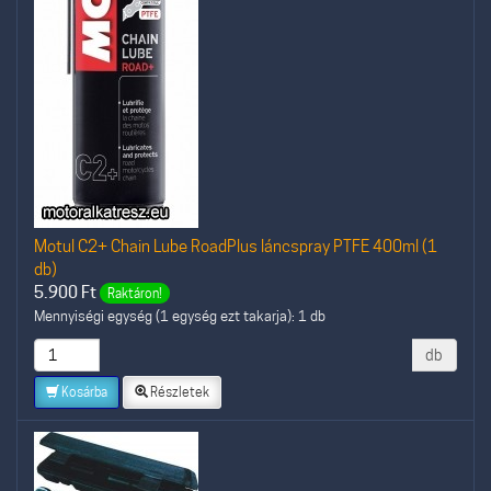
Motul C2+ Chain Lube RoadPlus láncspray PTFE 400ml (1
db)
5.900
Ft
Raktáron!
Mennyiségi egység (1 egység ezt takarja): 1 db
db
Kosárba
Részletek