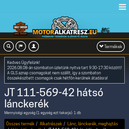
Toggl
navig
Toggle
Termékek
navigation
Kedves Ügyfelünk!
2026.08.08-án szombaton üzletünk nyitva tart 9:30-17:30 között!
A GLS aznap csomagokat nem szállít, így a szombaton
összekészített csomagok csak hétfőn kerülnek átadásra!
JT 111-569-42 hátsó
lánckerék
Mennyiségi egység (1 egység ezt takarja): 1 db
Összes termék
Alkatrészek
Lánc, lánckerék, meghajtás