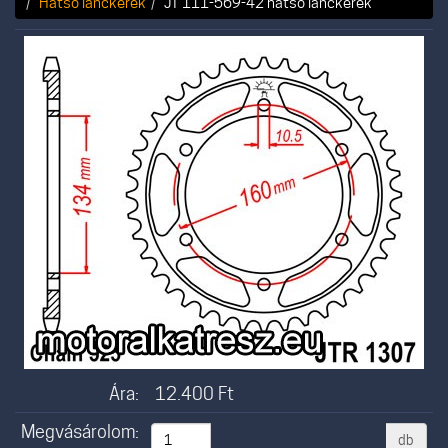
Hátsó lánckerék
JT 111-569-42 hátsó lánckerék
Ára:
12.400
Ft
Megvásárolom:
db