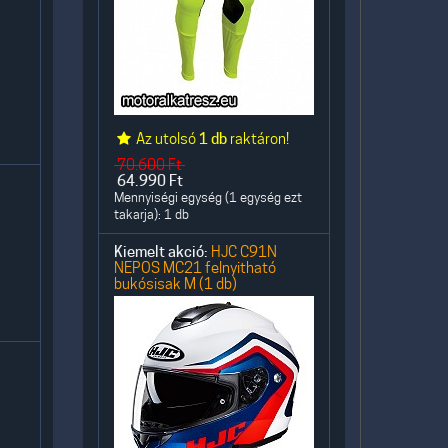
Az utolsó
1 db
raktáron!
70.600
Ft
64.990
Ft
Mennyiségi egység (1 egység ezt
takarja): 1 db
Kiemelt akció:
HJC C91N
NEPOS MC21 felnyitható
bukósisak M (1 db)