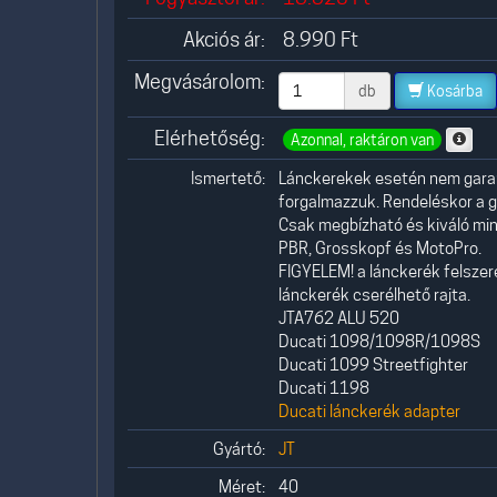
Akciós ár:
8.990
Ft
Megvásárolom:
db
Kosárba
Elérhetőség:
Azonnal, raktáron van
Ismertető:
Lánckerekek esetén nem garant
forgalmazzuk. Rendeléskor a g
Csak megbízható és kiváló minő
PBR, Grosskopf és MotoPro.
FIGYELEM! a lánckerék felszer
lánckerék cserélhető rajta.
JTA762 ALU 520
Ducati 1098/1098R/1098S
Ducati 1099 Streetfighter
Ducati 1198
Ducati lánckerék adapter
Gyártó:
JT
Méret:
40