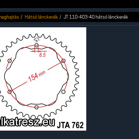
 meghajtás
Hátsó lánckerék
JT 110-403-40 hátsó lánckerék