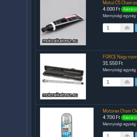
Motul C5 Chain p
4.000
Ft
Raktáron
Mennyiségi egység (
db
FORCE Nagy nyo
31.550
Ft
Mennyiségi egység (
db
Motorex Chain Cl
4.700
Ft
Raktáron
Mennyiségi egység (
db