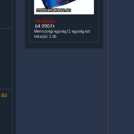
74.990
Ft
64.990
Ft
Mennyiségi egység (1 egység ezt
takarja): 1 db
 db)