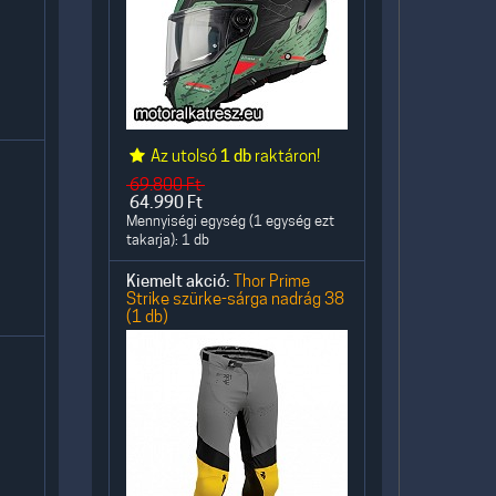
Az utolsó
1 db
raktáron!
69.800
Ft
64.990
Ft
Mennyiségi egység (1 egység ezt
takarja): 1 db
Kiemelt akció:
Thor Prime
Strike szürke-sárga nadrág 38
(1 db)