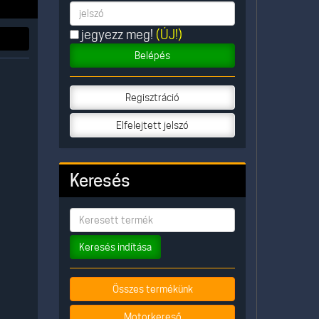
jegyezz meg!
(ÚJ!)
Belépés
Regisztráció
Elfelejtett jelszó
Keresés
Keresés indítása
Összes termékünk
Motorkereső