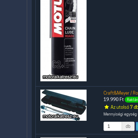
Craft&Meyer / R
19.990
Ft
Raktár
Az utolsó
7 d
Mennyiségi egység (
db