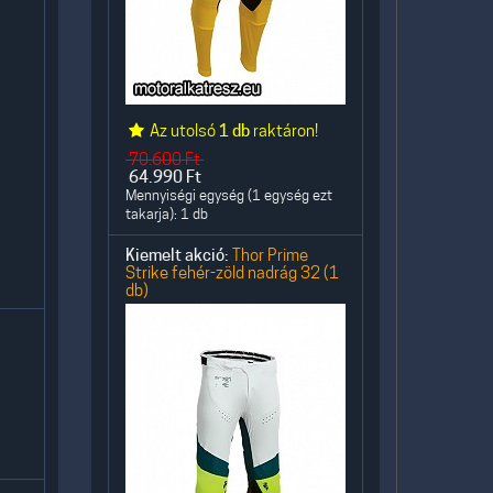
Az utolsó
1 db
raktáron!
70.600
Ft
64.990
Ft
Mennyiségi egység (1 egység ezt
takarja): 1 db
Kiemelt akció:
Thor Prime
Strike fehér-zöld nadrág 32 (1
db)