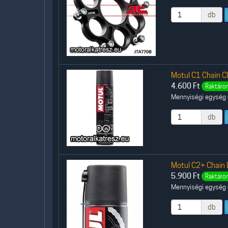
db
Motul C1 Chain Cl
4.600
Ft
Raktáron
Mennyiségi egység (
db
Motul C2+ Chain 
5.900
Ft
Raktáron
Mennyiségi egység (
db