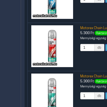
Motorex Chain Lu
5.300
Ft
Raktáron
Mennyiségi egység (
db
Motorex Chain Lu
5.300
Ft
Raktáron
Mennyiségi egység (
db