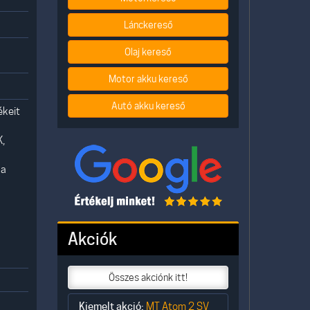
Lánckereső
Olaj kereső
Motor akku kereső
Autó akku kereső
ékeit
K,
 a
Akciók
Összes akciónk itt!
Kiemelt akció:
MT Atom 2 SV