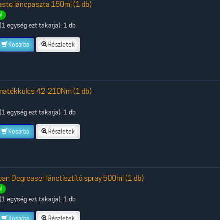
aste láncpaszta 150ml (1 db)
!
1 egység ezt takarja): 1 db
Kosárba
Részletek
matékkulcs 42-210Nm (1 db)
1 egység ezt takarja): 1 db
Kosárba
Részletek
ean Degreaser lánctisztító spray 500ml (1 db)
!
1 egység ezt takarja): 1 db
Kosárba
Részletek