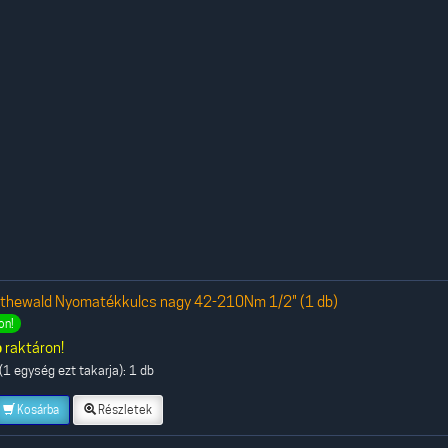
othewald Nyomatékkulcs nagy 42-210Nm 1/2" (1 db)
on!
b
raktáron!
1 egység ezt takarja): 1 db
Kosárba
Részletek