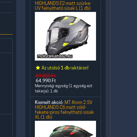
HIGHLANDS E2 matt szürke-
UV felnyitható sisak L (1 db)
)
Az utolsó
1 db
raktáron!
69.800
Ft
64.990
Ft
Mennyiségi egység (1 egység ezt
takarja): 1 db
Kiemelt akció:
MT Atom 2 SV
HIGHLANDS C6 matt zöld-
fekete-piros felnyitható sisak
XL (1 db)