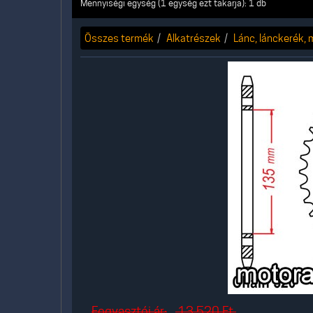
Mennyiségi egység (1 egység ezt takarja): 1 db
Összes termék
Alkatrészek
Lánc, lánckerék,
Fogyasztói ár:
13.520
Ft