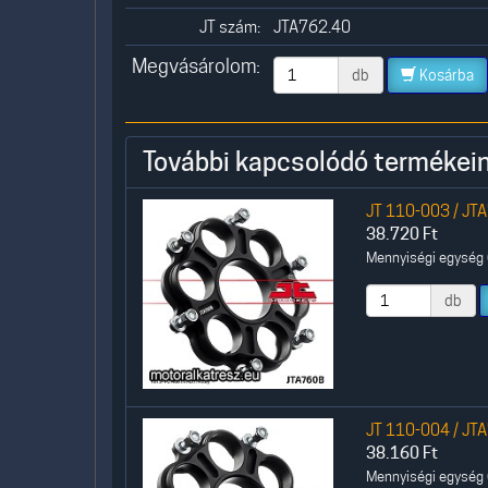
JT szám:
JTA762.40
Megvásárolom:
db
Kosárba
További kapcsolódó termékein
JT 110-003 / JTA
38.720
Ft
Mennyiségi egység (
db
JT 110-004 / JTA
38.160
Ft
Mennyiségi egység (