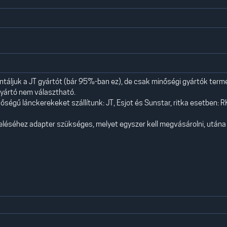
áljuk a JT gyártót (bár 95%-ban ez), de csak minőségi gyártók term
yártó nem választható.
ségű lánckerekeket szállítunk: JT, Esjot és Sunstar, ritka esetben: R
eléséhez adapter szükséges, melyet egyszer kell megvásárolni, utána