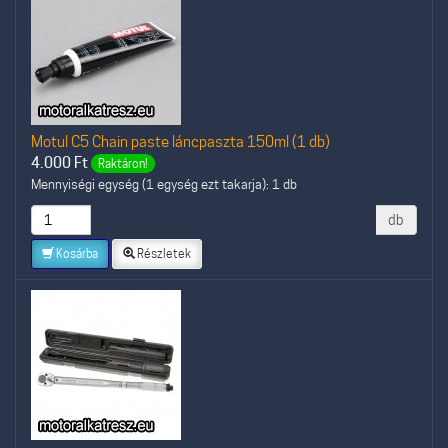
Motul C5 Chain paste láncpaszta 150ml (1 db)
4.000
Ft
Raktáron!
Mennyiségi egység (1 egység ezt takarja): 1 db
db
Kosárba
Részletek