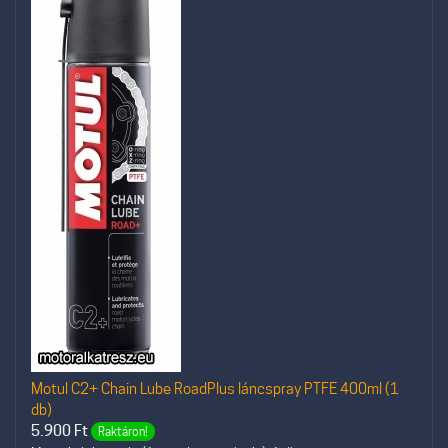
Motul C2+ Chain Lube RoadPlus láncspray PTFE 400ml (1
db)
5.900
Ft
Raktáron!