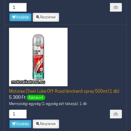
db
Kosárba
Részletek
Motorex Chain Lube Off-Road lánckenő spray 500ml (1 db)
5.300
Ft
Raktáron!
Mennyiségi egység (1 egység ezt takarja): 1 db
db
Kosárba
Részletek