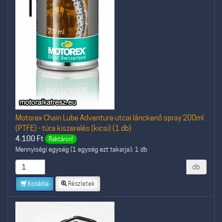
Motorex Chain Lube Adventure utcai lánckenő spray 200ml
(PTFE) - túra kiszerelés (kicsi) (1 db)
4.100
Ft
Raktáron!
Mennyiségi egység (1 egység ezt takarja): 1 db
db
Kosárba
Részletek