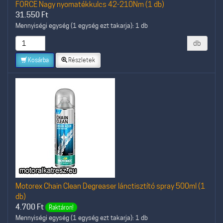
FORCE Nagy nyomatékkulcs 42-210Nm (1 db)
31.550
Ft
Mennyiségi egység (1 egység ezt takarja): 1 db
db
Kosárba
Részletek
Motorex Chain Clean Degreaser lánctisztító spray 500ml (1
db)
4.700
Ft
Raktáron!
Mennyiségi egység (1 egység ezt takarja): 1 db