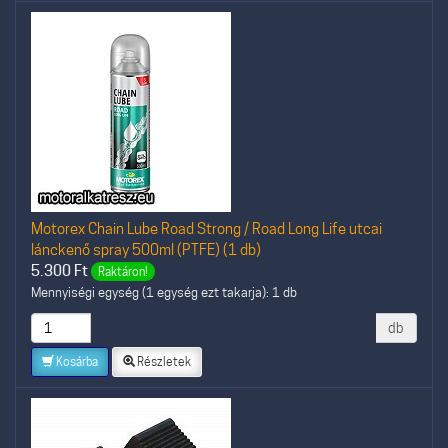
Motorex Chain Lube Road Strong / Road Long Life utcai
lánckenő spray 500ml (PTFE) (1 db)
5.300
Ft
Raktáron!
Mennyiségi egység (1 egység ezt takarja): 1 db
db
Kosárba
Részletek