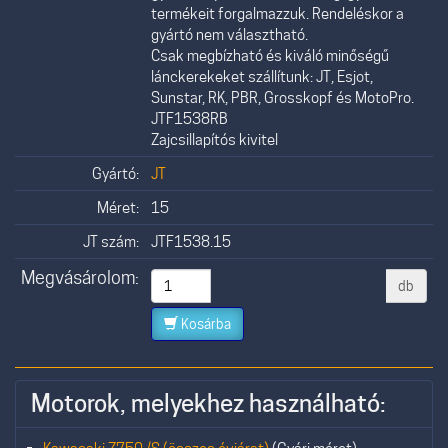
termékeit forgalmazzuk. Rendeléskor a
gyártó nem választható.
Csak megbízható és kiváló minőségű
lánckerekeket szállítunk: JT, Esjot,
Sunstar, RK, PBR, Grosskopf és MotoPro.
JTF1538RB
Zajcsillapítós kivitel
Gyártó:
JT
Méret:
15
JT szám:
JTF1538.15
Megvásárolom:
db
Kosárba
Motorok, melyekhez használható: