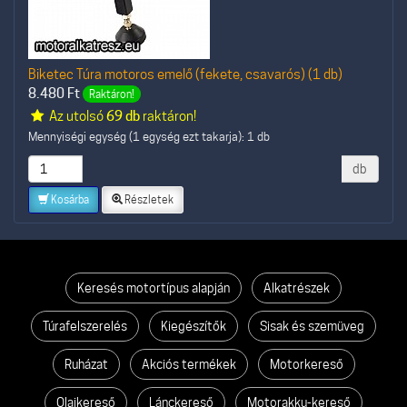
Biketec Túra motoros emelő (fekete, csavarós) (1 db)
8.480
Ft
Raktáron!
Az utolsó
69 db
raktáron!
Mennyiségi egység (1 egység ezt takarja): 1 db
db
Kosárba
Részletek
Keresés motortípus alapján
Alkatrészek
Túrafelszerelés
Kiegészítők
Sisak és szemüveg
Ruházat
Akciós termékek
Motorkereső
Olajkereső
Lánckereső
Motorakku-kereső