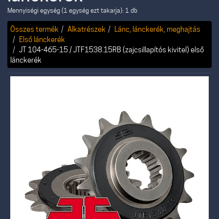
Mennyiségi egység (1 egység ezt takarja): 1 db
Összes termék
Alkatrészek
Lánc, lánckerék, meghajtás
Első lánckerék
JT 104-465-15 / JTF1538.15RB (zajcsillapítós kivitel) első
lánckerék