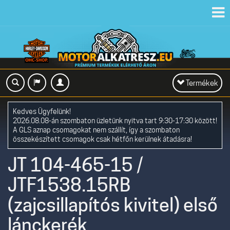
Toggl
navig
Toggle
Termékek
navigation
Kedves Ügyfelünk!
2026.08.08-án szombaton üzletünk nyitva tart 9:30-17:30 között!
A GLS aznap csomagokat nem szállít, így a szombaton
összekészített csomagok csak hétfőn kerülnek átadásra!
JT 104-465-15 /
JTF1538.15RB
(zajcsillapítós kivitel) első
lánckerék