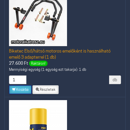
Biketec Első/hátsó motoros emelőként is használható
emelő 3 adapterrel (1 db)
27.600
Ft
Raktáron!
Mennyiségi egység (1 egység ezt takarja): 1 db
db
Kosárba
Részletek