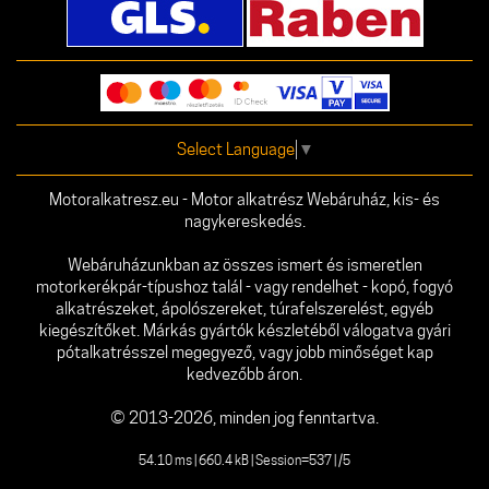
Select Language
▼
Motoralkatresz.eu - Motor alkatrész Webáruház, kis- és
nagykereskedés.
Webáruházunkban az összes ismert és ismeretlen
motorkerékpár-típushoz talál - vagy rendelhet - kopó, fogyó
alkatrészeket, ápolószereket, túrafelszerelést, egyéb
kiegészítőket. Márkás gyártók készletéből válogatva gyári
pótalkatrésszel megegyező, vagy jobb minőséget kap
kedvezőbb áron.
© 2013-2026, minden jog fenntartva.
54.10 ms | 660.4 kB | Session=537 | /5