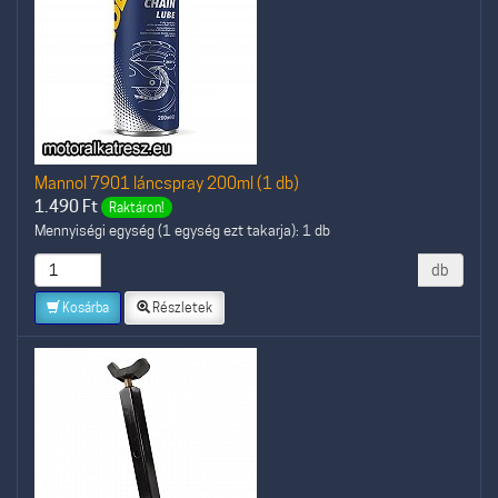
Mannol 7901 láncspray 200ml (1 db)
1.490
Ft
Raktáron!
Mennyiségi egység (1 egység ezt takarja): 1 db
db
Kosárba
Részletek