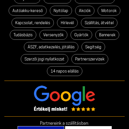
Autóakku-kereső
Nyitólap
Akciók
Motorok
Kapcsolat, rendelés
Hírlevél
Szállítás, átvétel
Tudásbázis
Versenyzők
Gyártók
Bannerek
ÁSZF, adatkezelés, jótállás
Segítség
Szerzői jogi nyilatkozat
Partnerszervizek
14 napos elállás
Partnereink a szállításban: