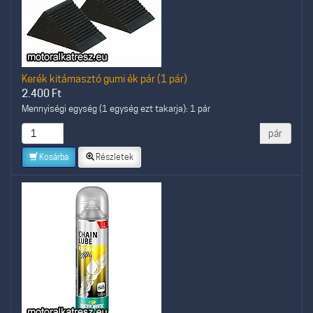
Kerék kitámasztó gumi ék pár (1 pár)
2.400
Ft
Mennyiségi egység (1 egység ezt takarja): 1 pár
pár
Kosárba
Részletek