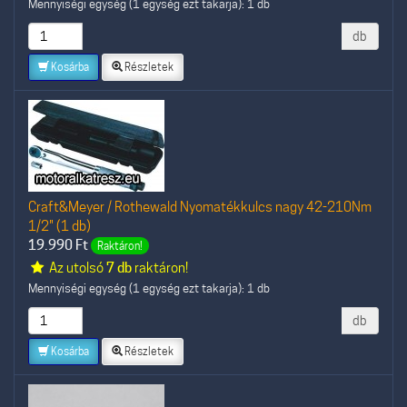
Mennyiségi egység (1 egység ezt takarja): 1 db
db
Kosárba
Részletek
Craft&Meyer / Rothewald Nyomatékkulcs nagy 42-210Nm
1/2" (1 db)
19.990
Ft
Raktáron!
Az utolsó
7 db
raktáron!
Mennyiségi egység (1 egység ezt takarja): 1 db
db
Kosárba
Részletek