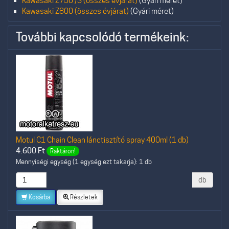
Kawasaki Z750 /S (összes évjárat)
(Gyári méret)
Kawasaki Z800 (összes évjárat)
(Gyári méret)
További kapcsolódó termékeink:
Motul C1 Chain Clean lánctisztító spray 400ml (1 db)
4.600
Ft
Raktáron!
Mennyiségi egység (1 egység ezt takarja): 1 db
db
Kosárba
Részletek